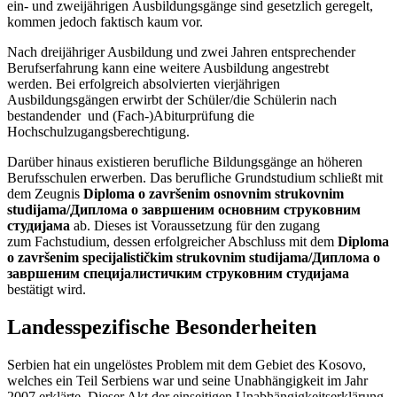
ein- und zweijährigen Ausbildungsgänge sind gesetzlich geregelt,
kommen jedoch faktisch kaum vor.
Nach dreijähriger Ausbildung und zwei Jahren entsprechender
Berufserfahrung kann eine weitere Ausbildung angestrebt
werden. Bei erfolgreich absolvierten vierjährigen
Ausbildungsgängen erwirbt der Schüler/die Schülerin nach
bestandender und (Fach-)Abiturprüfung die
Hochschulzugangsberechtigung.
Darüber hinaus existieren berufliche Bildungsgänge an höheren
Berufsschulen erwerben. Das berufliche Grundstudium schließt mit
dem Zeugnis
Diploma o završenim osnovnim strukovnim
studijama/Диплома о завршеним основним струковним
студијама
ab. Dieses ist Voraussetzung für den zugang
zum Fachstudium, dessen erfolgreicher Abschluss mit dem
Diploma
o završenim specijalističkim strukovnim studijama/Диплома о
завршеним специјалистичким струковним студијама
bestätigt wird.
Landesspezifische Besonderheiten
Serbien hat ein ungelöstes Problem mit dem Gebiet des Kosovo,
welches ein Teil Serbiens war und seine Unabhängigkeit im Jahr
2007 erklärte. Dieser Akt der einseitigen Unabhängigkeitserklärung