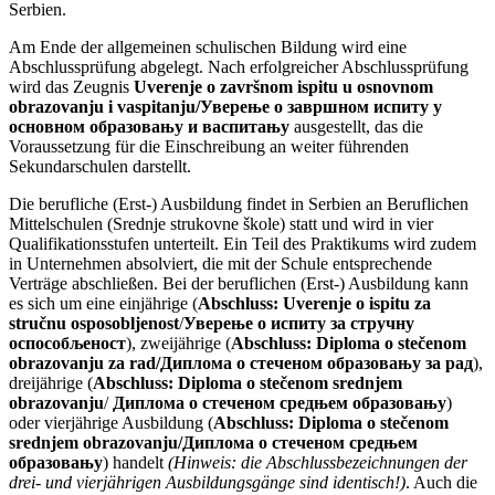
Serbien.
Am Ende der allgemeinen schulischen Bildung wird eine
Abschlussprüfung abgelegt. Nach erfolgreicher Abschlussprüfung
wird das Zeugnis
Uverenje o završnom ispitu u osnovnom
obrazovanju i vaspitanju/Уверење о завршном испиту у
основном образовању и васпитању
ausgestellt, das die
Voraussetzung für die Einschreibung an weiter führenden
Sekundarschulen darstellt.
Die berufliche (Erst-) Ausbildung findet in Serbien an Beruflichen
Mittelschulen (Srednje strukovne škole) statt und wird in vier
Qualifikationsstufen unterteilt. Ein Teil des Praktikums wird zudem
in Unternehmen absolviert, die mit der Schule entsprechende
Verträge abschließen. Bei der beruflichen (Erst-) Ausbildung kann
es sich um eine einjährige (
Abschluss:
Uverenje o ispitu za
stručnu osposobljenost
/
Уверење о испиту за стручну
оспособљеност
), zweijährige
(
Abschluss:
Diploma o stečenom
obrazovanju za rad/Диплома о стеченом образовању за рад
),
dreijährige (
Abschluss:
Diploma o stečenom srednjem
obrazovanju
/
Диплома о стеченом средњем образовању
)
oder vierjährige Ausbildung (
Abschluss:
Diploma o stečenom
srednjem obrazovanju/Диплома о стеченом средњем
образовању
) handelt
(Hinweis: die Abschlussbezeichnungen der
drei- und vierjährigen Ausbildungsgänge sind identisch!)
. Auch die