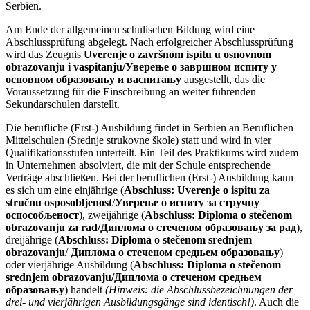
Serbien.
Am Ende der allgemeinen schulischen Bildung wird eine
Abschlussprüfung abgelegt. Nach erfolgreicher Abschlussprüfung
wird das Zeugnis
Uverenje o završnom ispitu u osnovnom
obrazovanju i vaspitanju/Уверење о завршном испиту у
основном образовању и васпитању
ausgestellt, das die
Voraussetzung für die Einschreibung an weiter führenden
Sekundarschulen darstellt.
Die berufliche (Erst-) Ausbildung findet in Serbien an Beruflichen
Mittelschulen (Srednje strukovne škole) statt und wird in vier
Qualifikationsstufen unterteilt. Ein Teil des Praktikums wird zudem
in Unternehmen absolviert, die mit der Schule entsprechende
Verträge abschließen. Bei der beruflichen (Erst-) Ausbildung kann
es sich um eine einjährige (
Abschluss:
Uverenje o ispitu za
stručnu osposobljenost
/
Уверење о испиту за стручну
оспособљеност
), zweijährige
(
Abschluss:
Diploma o stečenom
obrazovanju za rad/Диплома о стеченом образовању за рад
),
dreijährige (
Abschluss:
Diploma o stečenom srednjem
obrazovanju
/
Диплома о стеченом средњем образовању
)
oder vierjährige Ausbildung (
Abschluss:
Diploma o stečenom
srednjem obrazovanju/Диплома о стеченом средњем
образовању
) handelt
(Hinweis: die Abschlussbezeichnungen der
drei- und vierjährigen Ausbildungsgänge sind identisch!)
. Auch die