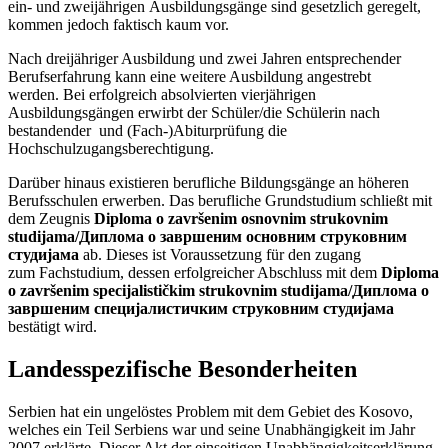
ein- und zweijährigen Ausbildungsgänge sind gesetzlich geregelt,
kommen jedoch faktisch kaum vor.
Nach dreijähriger Ausbildung und zwei Jahren entsprechender
Berufserfahrung kann eine weitere Ausbildung angestrebt
werden. Bei erfolgreich absolvierten vierjährigen
Ausbildungsgängen erwirbt der Schüler/die Schülerin nach
bestandender und (Fach-)Abiturprüfung die
Hochschulzugangsberechtigung.
Darüber hinaus existieren berufliche Bildungsgänge an höheren
Berufsschulen erwerben. Das berufliche Grundstudium schließt mit
dem Zeugnis
Diploma o završenim osnovnim strukovnim
studijama/Диплома о завршеним основним струковним
студијама
ab. Dieses ist Voraussetzung für den zugang
zum Fachstudium, dessen erfolgreicher Abschluss mit dem
Diploma
o završenim specijalističkim strukovnim studijama/Диплома о
завршеним специјалистичким струковним студијама
bestätigt wird.
Landesspezifische Besonderheiten
Serbien hat ein ungelöstes Problem mit dem Gebiet des Kosovo,
welches ein Teil Serbiens war und seine Unabhängigkeit im Jahr
2007 erklärte. Dieser Akt der einseitigen Unabhängigkeitserklärung