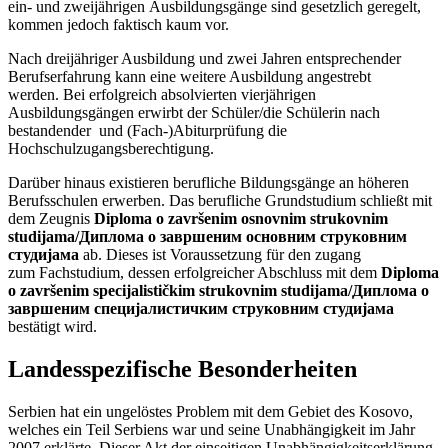
ein- und zweijährigen Ausbildungsgänge sind gesetzlich geregelt,
kommen jedoch faktisch kaum vor.
Nach dreijähriger Ausbildung und zwei Jahren entsprechender
Berufserfahrung kann eine weitere Ausbildung angestrebt
werden. Bei erfolgreich absolvierten vierjährigen
Ausbildungsgängen erwirbt der Schüler/die Schülerin nach
bestandender und (Fach-)Abiturprüfung die
Hochschulzugangsberechtigung.
Darüber hinaus existieren berufliche Bildungsgänge an höheren
Berufsschulen erwerben. Das berufliche Grundstudium schließt mit
dem Zeugnis
Diploma o završenim osnovnim strukovnim
studijama/Диплома о завршеним основним струковним
студијама
ab. Dieses ist Voraussetzung für den zugang
zum Fachstudium, dessen erfolgreicher Abschluss mit dem
Diploma
o završenim specijalističkim strukovnim studijama/Диплома о
завршеним специјалистичким струковним студијама
bestätigt wird.
Landesspezifische Besonderheiten
Serbien hat ein ungelöstes Problem mit dem Gebiet des Kosovo,
welches ein Teil Serbiens war und seine Unabhängigkeit im Jahr
2007 erklärte. Dieser Akt der einseitigen Unabhängigkeitserklärung