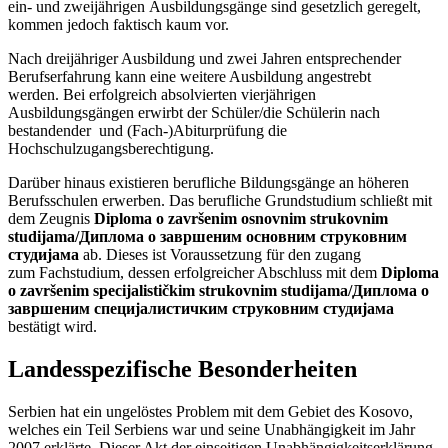
ein- und zweijährigen Ausbildungsgänge sind gesetzlich geregelt,
kommen jedoch faktisch kaum vor.
Nach dreijähriger Ausbildung und zwei Jahren entsprechender
Berufserfahrung kann eine weitere Ausbildung angestrebt
werden. Bei erfolgreich absolvierten vierjährigen
Ausbildungsgängen erwirbt der Schüler/die Schülerin nach
bestandender und (Fach-)Abiturprüfung die
Hochschulzugangsberechtigung.
Darüber hinaus existieren berufliche Bildungsgänge an höheren
Berufsschulen erwerben. Das berufliche Grundstudium schließt mit
dem Zeugnis
Diploma o završenim osnovnim strukovnim
studijama/Диплома о завршеним основним струковним
студијама
ab. Dieses ist Voraussetzung für den zugang
zum Fachstudium, dessen erfolgreicher Abschluss mit dem
Diploma
o završenim specijalističkim strukovnim studijama/Диплома о
завршеним специјалистичким струковним студијама
bestätigt wird.
Landesspezifische Besonderheiten
Serbien hat ein ungelöstes Problem mit dem Gebiet des Kosovo,
welches ein Teil Serbiens war und seine Unabhängigkeit im Jahr
2007 erklärte. Dieser Akt der einseitigen Unabhängigkeitserklärung