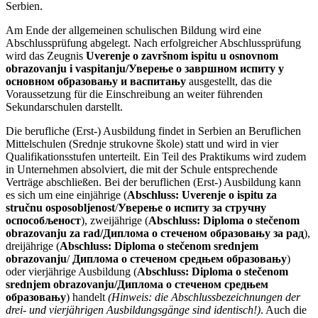
Serbien.
Am Ende der allgemeinen schulischen Bildung wird eine
Abschlussprüfung abgelegt. Nach erfolgreicher Abschlussprüfung
wird das Zeugnis
Uverenje o završnom ispitu u osnovnom
obrazovanju i vaspitanju/Уверење о завршном испиту у
основном образовању и васпитању
ausgestellt, das die
Voraussetzung für die Einschreibung an weiter führenden
Sekundarschulen darstellt.
Die berufliche (Erst-) Ausbildung findet in Serbien an Beruflichen
Mittelschulen (Srednje strukovne škole) statt und wird in vier
Qualifikationsstufen unterteilt. Ein Teil des Praktikums wird zudem
in Unternehmen absolviert, die mit der Schule entsprechende
Verträge abschließen. Bei der beruflichen (Erst-) Ausbildung kann
es sich um eine einjährige (
Abschluss:
Uverenje o ispitu za
stručnu osposobljenost
/
Уверење о испиту за стручну
оспособљеност
), zweijährige
(
Abschluss:
Diploma o stečenom
obrazovanju za rad/Диплома о стеченом образовању за рад
),
dreijährige (
Abschluss:
Diploma o stečenom srednjem
obrazovanju
/
Диплома о стеченом средњем образовању
)
oder vierjährige Ausbildung (
Abschluss:
Diploma o stečenom
srednjem obrazovanju/Диплома о стеченом средњем
образовању
) handelt
(Hinweis: die Abschlussbezeichnungen der
drei- und vierjährigen Ausbildungsgänge sind identisch!)
. Auch die