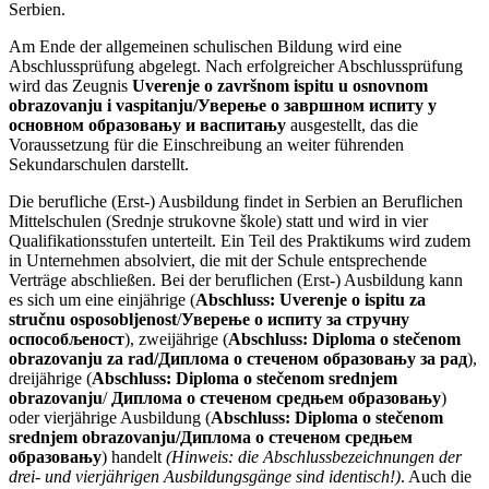
Serbien.
Am Ende der allgemeinen schulischen Bildung wird eine
Abschlussprüfung abgelegt. Nach erfolgreicher Abschlussprüfung
wird das Zeugnis
Uverenje o završnom ispitu u osnovnom
obrazovanju i vaspitanju/Уверење о завршном испиту у
основном образовању и васпитању
ausgestellt, das die
Voraussetzung für die Einschreibung an weiter führenden
Sekundarschulen darstellt.
Die berufliche (Erst-) Ausbildung findet in Serbien an Beruflichen
Mittelschulen (Srednje strukovne škole) statt und wird in vier
Qualifikationsstufen unterteilt. Ein Teil des Praktikums wird zudem
in Unternehmen absolviert, die mit der Schule entsprechende
Verträge abschließen. Bei der beruflichen (Erst-) Ausbildung kann
es sich um eine einjährige (
Abschluss:
Uverenje o ispitu za
stručnu osposobljenost
/
Уверење о испиту за стручну
оспособљеност
), zweijährige
(
Abschluss:
Diploma o stečenom
obrazovanju za rad/Диплома о стеченом образовању за рад
),
dreijährige (
Abschluss:
Diploma o stečenom srednjem
obrazovanju
/
Диплома о стеченом средњем образовању
)
oder vierjährige Ausbildung (
Abschluss:
Diploma o stečenom
srednjem obrazovanju/Диплома о стеченом средњем
образовању
) handelt
(Hinweis: die Abschlussbezeichnungen der
drei- und vierjährigen Ausbildungsgänge sind identisch!)
. Auch die