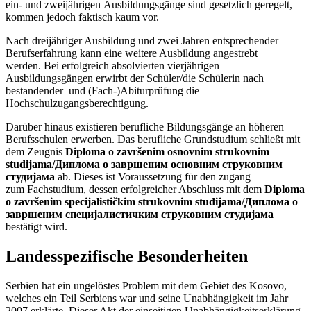
ein- und zweijährigen Ausbildungsgänge sind gesetzlich geregelt,
kommen jedoch faktisch kaum vor.
Nach dreijähriger Ausbildung und zwei Jahren entsprechender
Berufserfahrung kann eine weitere Ausbildung angestrebt
werden. Bei erfolgreich absolvierten vierjährigen
Ausbildungsgängen erwirbt der Schüler/die Schülerin nach
bestandender und (Fach-)Abiturprüfung die
Hochschulzugangsberechtigung.
Darüber hinaus existieren berufliche Bildungsgänge an höheren
Berufsschulen erwerben. Das berufliche Grundstudium schließt mit
dem Zeugnis
Diploma o završenim osnovnim strukovnim
studijama/Диплома о завршеним основним струковним
студијама
ab. Dieses ist Voraussetzung für den zugang
zum Fachstudium, dessen erfolgreicher Abschluss mit dem
Diploma
o završenim specijalističkim strukovnim studijama/Диплома о
завршеним специјалистичким струковним студијама
bestätigt wird.
Landesspezifische Besonderheiten
Serbien hat ein ungelöstes Problem mit dem Gebiet des Kosovo,
welches ein Teil Serbiens war und seine Unabhängigkeit im Jahr
2007 erklärte. Dieser Akt der einseitigen Unabhängigkeitserklärung