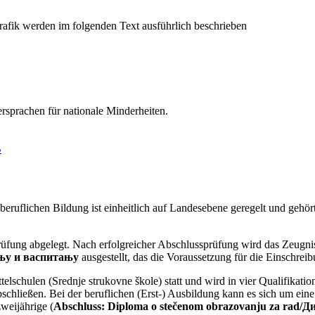
ersprachen für nationale Minderheiten.
B
ruflichen Bildung ist einheitlich auf Landesebene geregelt und gehör
üfung abgelegt. Nach erfolgreicher Abschlussprüfung wird das Zeugn
ању и васпитању
ausgestellt, das die Voraussetzung für die Einschrei
telschulen (Srednje strukovne škole) statt und wird in vier Qualifikatio
chließen. Bei der beruflichen (Erst-) Ausbildung kann es sich um eine 
zweijährige
(
Abschluss:
Diploma o stečenom obrazovanju za rad/