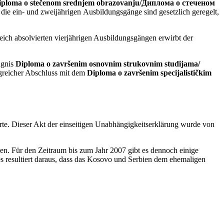
iploma o stečenom srednjem obrazovanju/Диплома о стеченом
 die ein- und zweijährigen Ausbildungsgänge sind gesetzlich geregelt,
eich absolvierten vierjährigen Ausbildungsgängen erwirbt der
ugnis
Diploma o završenim osnovnim strukovnim studijama/
lgreicher Abschluss mit dem
Diploma o završenim specijalističkim
rte. Dieser Akt der einseitigen Unabhängigkeitserklärung wurde von
en. Für den Zeitraum bis zum Jahr 2007 gibt es dennoch einige
s resultiert daraus, dass das Kosovo und Serbien dem ehemaligen