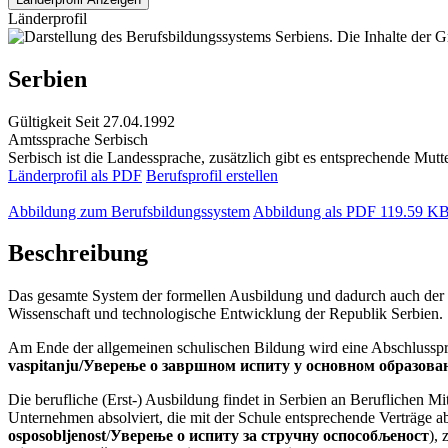
Länderprofil
Serbien
Gültigkeit
Seit 27.04.1992
Amtssprache
Serbisch
Serbisch ist die Landessprache, zusätzlich gibt es entsprechende Mutt
Länderprofil als PDF
Berufsprofil erstellen
Abbildung zum Berufsbildungssystem
Abbildung als PDF
119.59 K
Beschreibung
Das gesamte System der formellen Ausbildung und dadurch auch der be
Wissenschaft und technologische Entwicklung der Republik Serbien.
Am Ende der allgemeinen schulischen Bildung wird eine Abschlusspr
vaspitanju/Уверење о завршном испиту у основном образов
Die berufliche (Erst-) Ausbildung findet in Serbien an Beruflichen Mit
Unternehmen absolviert, die mit der Schule entsprechende Verträge abs
osposobljenost
/
Уверење о испиту за стручну оспособљеност
), 