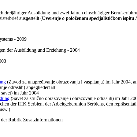
ch dreijähriger Ausbildung und zwei Jahren einschlägiger Berufserfahrun
terbrief ausgestellt (
Uverenje o položenom specijalističkom ispitu /
ystems - 2009
gen der Ausbildung und Erziehung - 2004
003
rung
(Zavod za unapređivanje obrazovanja i vaspitanja) im Jahr 2004, a
e odraslih) angegliedert ist.
 savet) im Jahr 2004
ldung
(Savet za stručno obrazovanje i obrazovanje odraslih) im Jahr 20
ischen der IHK Serbien, der Arbeitgeberunion Serbiens, den repräsenta
 usw.)
 der Rubrik Zusatzinformationen