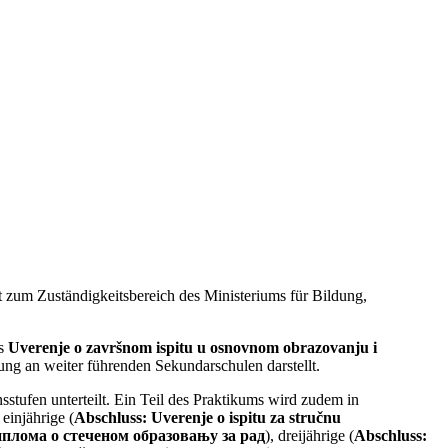
t zum Zuständigkeitsbereich des Ministeriums für Bildung,
is
Uverenje o završnom ispitu u osnovnom obrazovanju i
bung an weiter führenden Sekundarschulen darstellt.
nsstufen unterteilt. Ein Teil des Praktikums wird zudem in
einjährige (
Abschluss:
Uverenje o ispitu za stručnu
Диплома о стеченом образовању за рад
), dreijährige (
Abschluss: