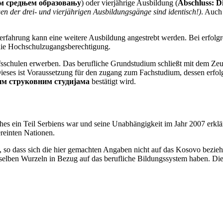
м средњем образовању
) oder vierjährige Ausbildung (
Abschluss:
D
n der drei- und vierjährigen Ausbildungsgänge sind identisch!)
. Auch
rfahrung kann eine weitere Ausbildung angestrebt werden. Bei erfolgr
die Hochschulzugangsberechtigung.
fsschulen erwerben. Das berufliche Grundstudium schließt mit dem Ze
Dieses ist Voraussetzung für den zugang zum Fachstudium, dessen erfo
им струковним студијама
bestätigt wird.
es ein Teil Serbiens war und seine Unabhängigkeit im Jahr 2007 erklä
reinten Nationen.
 so dass sich die hier gemachten Angaben nicht auf das Kosovo bezieh
selben Wurzeln in Bezug auf das berufliche Bildungssystem haben. Die