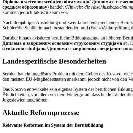
Diploma o stečenom srednjem obrazovanju
/
Диплома о стечено
средњем образовању
) handelt
(Hinweis: die Abschlussbezeichnunge
kommen jedoch faktisch kaum vor.
Nach dreijähriger Ausbildung und zwei Jahren entsprechender Berufse
Schüler/die Schülerin nach bestandender und (Fach-)Abiturprüfung 
Darüber hinaus existieren berufliche Bildungsgänge an höheren Beru
Диплома о завршеним основним струковним студијама
ab. 
strukovnim studijama/Диплома о завршеним специјалистичк
Landesspezifische Besonderheiten
Serbien hat ein ungelöstes Problem mit dem Gebiet des Kosovo, welch
den meisten EU-Mitgliederstaaten anerkannt, jedoch nicht von den Ve
Das Kosovo entwickelte sein eigenes System der beruflichen Bildung,
Ähnlichkeiten, vor allem vor dem Hintergrund, dass beide Länder die
Jugoslawien angehörten.
Aktuelle Reformprozesse
Relevante Reformen im System der Berufsbildung