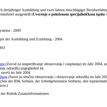
ch dreijähriger Ausbildung und zwei Jahren einschlägiger Berufserfahrun
terbrief ausgestellt (
Uverenje o položenom specijalističkom ispitu /
ystems - 2009
gen der Ausbildung und Erziehung - 2004
003
rung
(Zavod za unapređivanje obrazovanja i vaspitanja) im Jahr 2004, a
e odraslih) angegliedert ist.
 savet) im Jahr 2004
ldung
(Savet za stručno obrazovanje i obrazovanje odraslih) im Jahr 20
ischen der IHK Serbien, der Arbeitgeberunion Serbiens, den repräsenta
 usw.)
 der Rubrik Zusatzinformationen