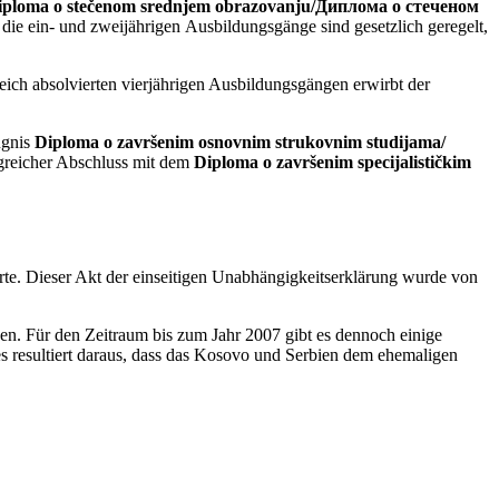
iploma o stečenom srednjem obrazovanju/Диплома о стеченом
 die ein- und zweijährigen Ausbildungsgänge sind gesetzlich geregelt,
eich absolvierten vierjährigen Ausbildungsgängen erwirbt der
ugnis
Diploma o završenim osnovnim strukovnim studijama/
lgreicher Abschluss mit dem
Diploma o završenim specijalističkim
rte. Dieser Akt der einseitigen Unabhängigkeitserklärung wurde von
en. Für den Zeitraum bis zum Jahr 2007 gibt es dennoch einige
s resultiert daraus, dass das Kosovo und Serbien dem ehemaligen