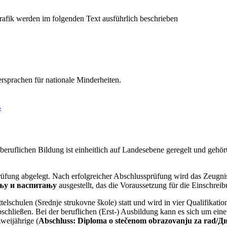
ersprachen für nationale Minderheiten.
B
ruflichen Bildung ist einheitlich auf Landesebene geregelt und gehör
üfung abgelegt. Nach erfolgreicher Abschlussprüfung wird das Zeugn
ању и васпитању
ausgestellt, das die Voraussetzung für die Einschrei
telschulen (Srednje strukovne škole) statt und wird in vier Qualifikatio
chließen. Bei der beruflichen (Erst-) Ausbildung kann es sich um eine 
zweijährige
(
Abschluss:
Diploma o stečenom obrazovanju za rad/