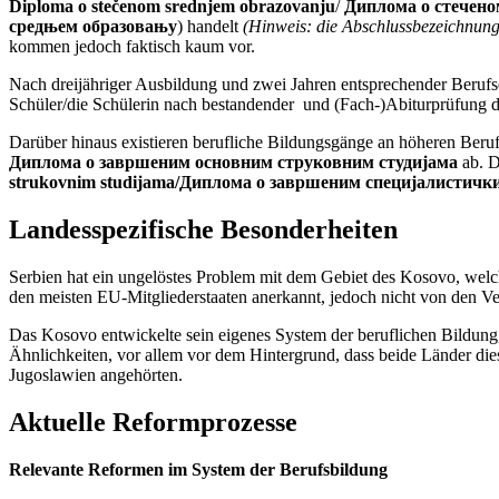
Diploma o stečenom srednjem obrazovanju
/
Диплома о стечено
средњем образовању
) handelt
(Hinweis: die Abschlussbezeichnunge
kommen jedoch faktisch kaum vor.
Nach dreijähriger Ausbildung und zwei Jahren entsprechender Berufse
Schüler/die Schülerin nach bestandender und (Fach-)Abiturprüfung 
Darüber hinaus existieren berufliche Bildungsgänge an höheren Beru
Диплома о завршеним основним струковним студијама
ab. 
strukovnim studijama/Диплома о завршеним специјалистичк
Landesspezifische Besonderheiten
Serbien hat ein ungelöstes Problem mit dem Gebiet des Kosovo, welch
den meisten EU-Mitgliederstaaten anerkannt, jedoch nicht von den Ve
Das Kosovo entwickelte sein eigenes System der beruflichen Bildung,
Ähnlichkeiten, vor allem vor dem Hintergrund, dass beide Länder die
Jugoslawien angehörten.
Aktuelle Reformprozesse
Relevante Reformen im System der Berufsbildung