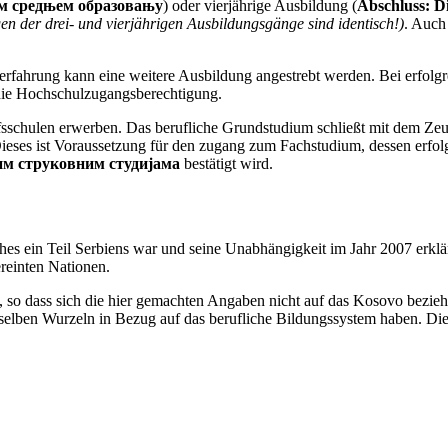
м средњем образовању
) oder vierjährige Ausbildung (
Abschluss:
D
n der drei- und vierjährigen Ausbildungsgänge sind identisch!)
. Auch
rfahrung kann eine weitere Ausbildung angestrebt werden. Bei erfolgr
die Hochschulzugangsberechtigung.
fsschulen erwerben. Das berufliche Grundstudium schließt mit dem Ze
Dieses ist Voraussetzung für den zugang zum Fachstudium, dessen erfo
им струковним студијама
bestätigt wird.
es ein Teil Serbiens war und seine Unabhängigkeit im Jahr 2007 erklä
reinten Nationen.
 so dass sich die hier gemachten Angaben nicht auf das Kosovo bezieh
selben Wurzeln in Bezug auf das berufliche Bildungssystem haben. Die