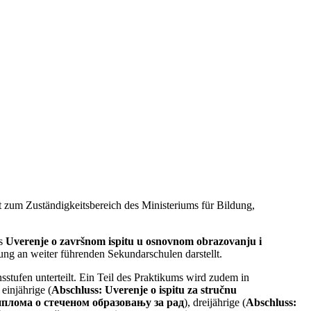
t zum Zuständigkeitsbereich des Ministeriums für Bildung,
is
Uverenje o završnom ispitu u osnovnom obrazovanju i
bung an weiter führenden Sekundarschulen darstellt.
nsstufen unterteilt. Ein Teil des Praktikums wird zudem in
einjährige (
Abschluss:
Uverenje o ispitu za stručnu
Диплома о стеченом образовању за рад
), dreijährige (
Abschluss: