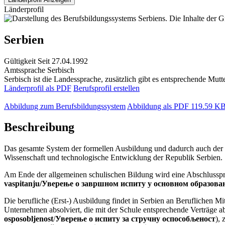
Länderprofil
Serbien
Gültigkeit
Seit 27.04.1992
Amtssprache
Serbisch
Serbisch ist die Landessprache, zusätzlich gibt es entsprechende Mutt
Länderprofil als PDF
Berufsprofil erstellen
Abbildung zum Berufsbildungssystem
Abbildung als PDF
119.59 K
Beschreibung
Das gesamte System der formellen Ausbildung und dadurch auch der be
Wissenschaft und technologische Entwicklung der Republik Serbien.
Am Ende der allgemeinen schulischen Bildung wird eine Abschlusspr
vaspitanju/Уверење о завршном испиту у основном образов
Die berufliche (Erst-) Ausbildung findet in Serbien an Beruflichen Mit
Unternehmen absolviert, die mit der Schule entsprechende Verträge abs
osposobljenost
/
Уверење о испиту за стручну оспособљеност
), 