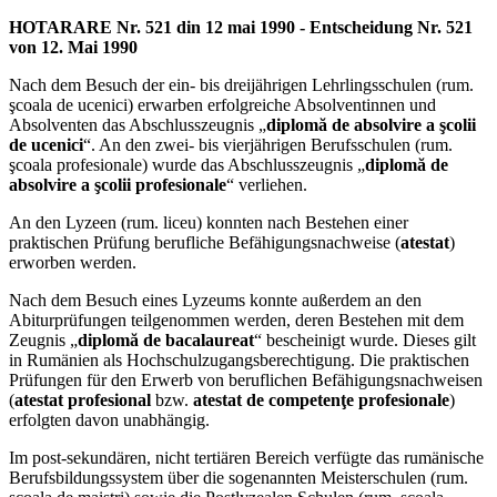
HOTARARE Nr. 521 din 12 mai 1990 - Entscheidung Nr. 521
von 12. Mai 1990
Nach dem Besuch der ein- bis dreijährigen Lehrlingsschulen (rum.
şcoala de ucenici) erwarben erfolgreiche Absolventinnen und
Absolventen das Abschlusszeugnis „
diplomă de absolvire a şcolii
de ucenici
“. An den zwei- bis vierjährigen Berufsschulen (rum.
şcoala profesionale) wurde das Abschlusszeugnis „
diplomă de
absolvire a şcolii profesionale
“ verliehen.
An den Lyzeen (rum. liceu) konnten nach Bestehen einer
praktischen Prüfung berufliche Befähigungsnachweise (
atestat
)
erworben werden.
Nach dem Besuch eines Lyzeums konnte außerdem an den
Abiturprüfungen teilgenommen werden, deren Bestehen mit dem
Zeugnis „
diplomă de bacalaureat
“ bescheinigt wurde. Dieses gilt
in Rumänien als Hochschulzugangsberechtigung. Die praktischen
Prüfungen für den Erwerb von beruflichen Befähigungsnachweisen
(
atestat profesional
bzw.
atestat de competenţe profesionale
)
erfolgten davon unabhängig.
Im post-sekundären, nicht tertiären Bereich verfügte das rumänische
Berufsbildungssystem über die sogenannten Meisterschulen (rum.