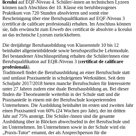
liceului
auf EQF-Niveau 4. Schüler/-innen an technischen Lyzeen
können nach Abschluss der 10. Klasse ein berufsbezogenes
Praktikum von 720 Stunden absolvieren und somit eine
Bescheinigung über eine Berufsqualifikation auf EQF-Niveau 3
(certificat de calificare profesională) erhalten. Im Anschluss können
sie, falls erwünscht zum Erwerb des certificat de absolvire a liceului
an das technische Lyzeum zurückkehren.
Die dreijährige Berufsausbildung von Klassenstufe 10 bis 12
beinhaltet allgemeinbildende sowie berufsspezifische Lehrmodule.
Bei bestandener Abschlussprüfung erhalten die Schüler/innen eine
Berufsqualifikation auf EQR-Niveau 3 (
certificat de calificare
profesională
).
Traditionell findet die Berufsausbildung an einer Berufsschule statt
und umfasst Praxisanteile in schuleigenen Werkstätten. Seit dem
Schuljahr 2017/2018 bieten manche Berufsschulen für Interessierte
unter 27 Jahren zudem eine duale Berufsausbildung an. Bei dieser
finden die Theorieanteile weiterhin in der Schule statt und die
Praxisanteile in einem mit der Berufsschule kooperierenden
Unternehmen. Die Ausbildung beinhaltet im ersten und zweiten Jahr
einen Praxisanteil von 60% (24 Wochen pro Jahr), der im dritten
Jahr auf 75% ansteigt. Die Schüler-/innen sind die gesamte
Ausbildung über in Blöcken abwechselnd in der Berufsschule und
im Unternehmen. Im Unternehmen sowie in der Schule wird ein
„Praxis-Tutor“ ernannt, der als Ansprechperson für die