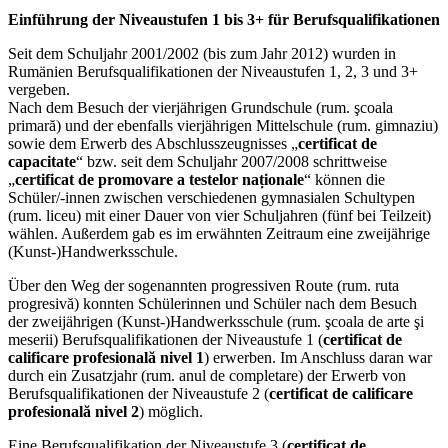
Einführung der Niveaustufen 1 bis 3+ für Berufsqualifikationen
Seit dem Schuljahr 2001/2002 (bis zum Jahr 2012) wurden in
Rumänien Berufsqualifikationen der Niveaustufen 1, 2, 3 und 3+
vergeben.
Nach dem Besuch der vierjährigen Grundschule (rum. şcoala
primară) und der ebenfalls vierjährigen Mittelschule (rum. gimnaziu)
sowie dem Erwerb des Abschlusszeugnisses „
certificat de
capacitate
“ bzw. seit dem Schuljahr 2007/2008 schrittweise
„
certificat de promovare a testelor naționale
“ können die
Schüler/-innen zwischen verschiedenen gymnasialen Schultypen
(rum. liceu) mit einer Dauer von vier Schuljahren (fünf bei Teilzeit)
wählen. Außerdem gab es im erwähnten Zeitraum eine zweijährige
(Kunst-)Handwerksschule.
Über den Weg der sogenannten progressiven Route (rum. ruta
progresivă) konnten Schülerinnen und Schüler nach dem Besuch
der zweijährigen (Kunst-)Handwerksschule (rum. şcoala de arte şi
meserii) Berufsqualifikationen der Niveaustufe 1 (
certificat de
calificare profesională nivel 1
) erwerben. Im Anschluss daran war
durch ein Zusatzjahr (rum. anul de completare) der Erwerb von
Berufsqualifikationen der Niveaustufe 2 (
certificat de calificare
profesională nivel 2
) möglich.
Eine Berufsqualifikation der Niveaustufe 3 (
certificat de