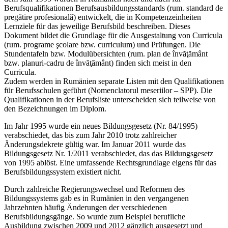
Berufsqualifikationen Berufsausbildungsstandards (rum. standard de
pregătire profesională) entwickelt, die in Kompetenzeinheiten
Lernziele für das jeweilige Berufsbild beschreiben. Dieses
Dokument bildet die Grundlage für die Ausgestaltung von Curricula
(rum. programe şcolare bzw. curriculum) und Prüfungen. Die
Stundentafeln bzw. Modulübersichten (rum. plan de învăţământ
bzw. planuri-cadru de învăţământ) finden sich meist in den
Curricula.
Zudem werden in Rumänien separate Listen mit den Qualifikationen
für Berufsschulen geführt (Nomenclatorul meseriilor – SPP). Die
Qualifikationen in der Berufsliste unterscheiden sich teilweise von
den Bezeichnungen im Diplom.
Im Jahr 1995 wurde ein neues Bildungsgesetz (Nr. 84/1995)
verabschiedet, das bis zum Jahr 2010 trotz zahlreicher
Änderungsdekrete gültig war. Im Januar 2011 wurde das
Bildungsgesetz Nr. 1/2011 verabschiedet, das das Bildungsgesetz
von 1995 ablöst. Eine umfassende Rechtsgrundlage eigens für das
Berufsbildungssystem existiert nicht.
Durch zahlreiche Regierungswechsel und Reformen des
Bildungssystems gab es in Rumänien in den vergangenen
Jahrzehnten häufig Änderungen der verschiedenen
Berufsbildungsgänge. So wurde zum Beispiel berufliche
Ausbildung zwischen 2009 und 2012 gänzlich ausgesetzt und