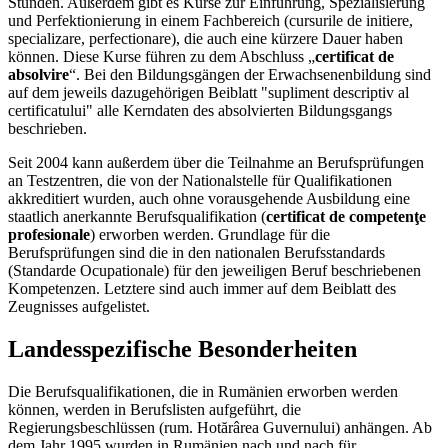
Stunden. Außerdem gibt es Kurse zur Einführung, Spezialisierung
und Perfektionierung in einem Fachbereich (cursurile de initiere,
specializare, perfectionare), die auch eine kürzere Dauer haben
können. Diese Kurse führen zu dem Abschluss „
certificat de
absolvire
“. Bei den Bildungsgängen der Erwachsenenbildung sind
auf dem jeweils dazugehörigen Beiblatt "supliment descriptiv al
certificatului" alle Kerndaten des absolvierten Bildungsgangs
beschrieben.
Seit 2004 kann außerdem über die Teilnahme an Berufsprüfungen
an Testzentren, die von der Nationalstelle für Qualifikationen
akkreditiert wurden, auch ohne vorausgehende Ausbildung eine
staatlich anerkannte Berufsqualifikation (
certificat de competenţe
profesionale
) erworben werden. Grundlage für die
Berufsprüfungen sind die in den nationalen Berufsstandards
(Standarde Ocupationale) für den jeweiligen Beruf beschriebenen
Kompetenzen. Letztere sind auch immer auf dem Beiblatt des
Zeugnisses aufgelistet.
Landesspezifische Besonderheiten
Die Berufsqualifikationen, die in Rumänien erworben werden
können, werden in Berufslisten aufgeführt, die
Regierungsbeschlüssen (rum. Hotărârea Guvernului) anhängen. Ab
dem Jahr 1995 wurden in Rumänien nach und nach für