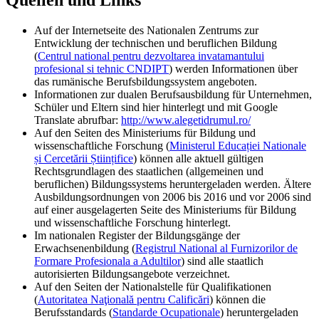
Quellen und Links
Auf der Internetseite des Nationalen Zentrums zur
Entwicklung der technischen und beruflichen Bildung
(
Centrul national pentru dezvoltarea invatamantului
profesional si tehnic CNDIPT
) werden Informationen über
das rumänische Berufsbildungssystem angeboten.
Informationen zur dualen Berufsausbildung für Unternehmen,
Schüler und Eltern sind hier hinterlegt und mit Google
Translate abrufbar:
http://www.alegetidrumul.ro/
Auf den Seiten des Ministeriums für Bildung und
wissenschaftliche Forschung (
Ministerul Educației Nationale
și Cercetării Științifice
) können alle aktuell gültigen
Rechtsgrundlagen des staatlichen (allgemeinen und
beruflichen) Bildungssystems heruntergeladen werden. Ältere
Ausbildungsordnungen von 2006 bis 2016 und vor 2006 sind
auf einer ausgelagerten Seite des Ministeriums für Bildung
und wissenschaftliche Forschung hinterlegt.
Im nationalen Register der Bildungsgänge der
Erwachsenenbildung (
Registrul National al Furnizorilor de
Formare Profesionala a Adultilor
) sind alle staatlich
autorisierten Bildungsangebote verzeichnet.
Auf den Seiten der Nationalstelle für Qualifikationen
(
Autoritatea Naţională pentru Calificări
) können die
Berufsstandards (
Standarde Ocupationale
) heruntergeladen