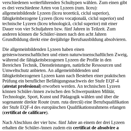
verschiedenen weiterführenden Schultypen wählen. Zum einen gibt
es drei verschiedene Arten von Lyzeen (rum. liceu):
allgemeinbildende Lyzeen (liceu teoretică, ciclul superior),
fähigkeitsbezogene Lyzeen (liceu vocaţională, ciclul superior) und
technische Lyzeen (liceu tehnologică, ciclul superior) mit einer
Dauer von vier Schuljahren bzw. fünf Jahren in Teilzeit. Zum
anderen können die Schüler/-innen nach den acht Jahren
Grundbildung direkt eine dreijährige Berufsausbildung absolvieren.
Die allgemeinbildenden Lyzeen haben einen
geisteswissenschaftlichen und einen naturwissenschaftlichen Zweig,
während die fähigkeitsbezogenen Lyzeen die Profile in den
Bereichen Technik, Dienstleistungen, natürliche Ressourcen und
Umweltschutz anbieten. An allgemeinbildenden und
fähigkeitsbezogenen Lyzeen kann nach Bestehen einer praktischen
Prüfung ein beruflicher Befähigungsnachweis der Stufe EQF-4
(
atestat profesional
) erworben werden. An technischen Lyzeen
können Schüler-/innen zwischen den Schwerpunkten Militär,
Technologie, Sport, Kunst und Pädagogik wählen und über die
sogenannte direkte Route (rum. ruta directă) eine Berufsqualifikation
der Stufe EQF-4 des europäischen Qualifikationsrahmens erlangen
(
certificat de calificare
).
Nach Abschluss der vier bzw. fünf Jahre an einem der drei Lyzeen
erhalten die Schüler-/innen zudem ein
certificat de absolvire a