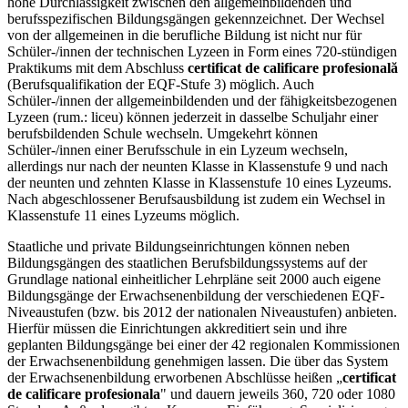
hohe Durchlässigkeit zwischen den allgemeinbildenden und
berufsspezifischen Bildungsgängen gekennzeichnet. Der Wechsel
von der allgemeinen in die berufliche Bildung ist nicht nur für
Schüler-/innen der technischen Lyzeen in Form eines 720-stündigen
Praktikums mit dem Abschluss
certificat de calificare profesională
(Berufsqualifikation der EQF-Stufe 3) möglich. Auch
Schüler-/innen der allgemeinbildenden und der fähigkeitsbezogenen
Lyzeen (rum.: liceu) können jederzeit in dasselbe Schuljahr einer
berufsbildenden Schule wechseln. Umgekehrt können
Schüler-/innen einer Berufsschule in ein Lyzeum wechseln,
allerdings nur nach der neunten Klasse in Klassenstufe 9 und nach
der neunten und zehnten Klasse in Klassenstufe 10 eines Lyzeums.
Nach abgeschlossener Berufsausbildung ist zudem ein Wechsel in
Klassenstufe 11 eines Lyzeums möglich.
Staatliche und private Bildungseinrichtungen können neben
Bildungsgängen des staatlichen Berufsbildungssystems auf der
Grundlage national einheitlicher Lehrpläne seit 2000 auch eigene
Bildungsgänge der Erwachsenenbildung der verschiedenen EQF-
Niveaustufen (bzw. bis 2012 der nationalen Niveaustufen) anbieten.
Hierfür müssen die Einrichtungen akkreditiert sein und ihre
geplanten Bildungsgänge bei einer der 42 regionalen Kommissionen
der Erwachsenenbildung genehmigen lassen. Die über das System
der Erwachsenenbildung erworbenen Abschlüsse heißen „
certificat
de calificare profesionala
" und dauern jeweils 360, 720 oder 1080