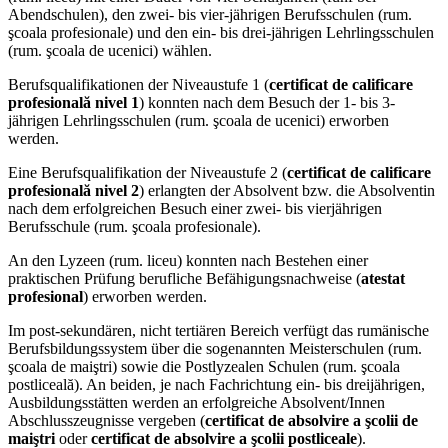
Abendschulen), den zwei- bis vier-jährigen Berufsschulen (rum.
şcoala profesionale) und den ein- bis drei-jährigen Lehrlingsschulen
(rum. şcoala de ucenici) wählen.
Berufsqualifikationen der Niveaustufe 1 (
certificat de calificare
profesională nivel 1
) konnten nach dem Besuch der 1- bis 3-
jährigen Lehrlingsschulen (rum. şcoala de ucenici) erworben
werden.
Eine Berufsqualifikation der Niveaustufe 2 (
certificat de calificare
profesională nivel 2
) erlangten der Absolvent bzw. die Absolventin
nach dem erfolgreichen Besuch einer zwei- bis vierjährigen
Berufsschule (rum. şcoala profesionale).
An den Lyzeen (rum. liceu) konnten nach Bestehen einer
praktischen Prüfung berufliche Befähigungsnachweise (
atestat
profesional
) erworben werden.
Im post-sekundären, nicht tertiären Bereich verfügt das rumänische
Berufsbildungssystem über die sogenannten Meisterschulen (rum.
şcoala de maiştri) sowie die Postlyzealen Schulen (rum. şcoala
postliceală). An beiden, je nach Fachrichtung ein- bis dreijährigen,
Ausbildungsstätten werden an erfolgreiche Absolvent/Innen
Abschlusszeugnisse vergeben (
certificat de absolvire a şcolii de
maiştri
oder
certificat de absolvire a şcolii postliceale
).