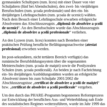
gymnasialen Schultypen (rum. liceu) mit einer Dauer von vier
Schuljahren (fünf bei Abendschulen), den zwei- bis vierjährigen
Berufsschulen (rum. şcoala profesionale) und den ein- bis
dreijährigen Lehrlingsschulen (rum. şcoala de ucenici) wählen.
Nach dem Besuch einer Lehrlingsschule erwarben erfolgreiche
Absolventen das Abschlusszeugnis „
diplomă de absolvire a şcolii
de ucenici
“. An den Berufsschulen wurde das Abschlusszeugnis
„
diplomă de absolvire a şcolii profesionale
“ verliehen.
An den Lyzeen (rum. liceu) konnten nach Bestehen einer
praktischen Prüfung berufliche Befähigungsnachweise (
atestat
profesional
) erworben werden.
Im post-sekundären, nicht tertiären Bereich verfügt(e) das
rumänische Berufsbildungssystem über die sogenannten
Meisterschulen (rum. şcoala de maiştri) sowie die Postlyzealen
Schulen (rum. şcoala postliceală). An beiden je nach Fachrichtung
ein- bis dreijährigen Ausbildungsstätten wurden an erfolgreiche
Absolvent/-innen bis zum Schuljahr 2001/2002 die
Abschlusszeugnisse „
certificat de absolvire a şcolii de maiştri
“
bzw. „
certificat de absolvire a şcolii postliceale
“ vergeben.
Um den durch das PHARE-Programm begonnenen Reformprozess
zur Entwicklung der beruflichen Aus- und Weiterbildung nah Ende
des sozialistischen Regimes weiterzuführen, wurde im Jahr 1999 das