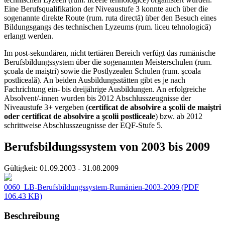
Eine Berufsqualifikation der Niveaustufe 3 konnte auch über die
sogenannte direkte Route (rum. ruta directă) über den Besuch eines
Bildungsgangs des technischen Lyzeums (rum. liceu tehnologică)
erlangt werden.
Im post-sekundären, nicht tertiären Bereich verfügt das rumänische
Berufsbildungssystem über die sogenannten Meisterschulen (rum.
şcoala de maiştri) sowie die Postlyzealen Schulen (rum. şcoala
postliceală). An beiden Ausbildungsstätten gibt es je nach
Fachrichtung ein- bis dreijährige Ausbildungen. An erfolgreiche
Absolvent/-innen wurden bis 2012 Abschlusszeugnisse der
Niveaustufe 3+ vergeben (
certificat de absolvire a şcolii de maiştri
oder certificat de absolvire a şcolii postliceale
) bzw. ab 2012
schrittweise Abschlusszeugnisse der EQF-Stufe 5.
Berufsbildungssystem von 2003 bis 2009
Gültigkeit:
01.09.2003 - 31.08.2009
0060_LB-Berufsbildungssystem-Rumänien-2003-2009
(PDF
106.43 KB)
Beschreibung