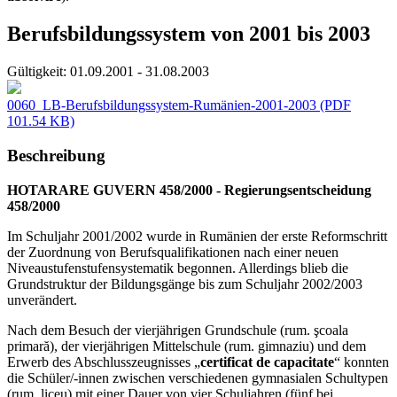
Berufsbildungssystem von 2001 bis 2003
Gültigkeit:
01.09.2001 - 31.08.2003
0060_LB-Berufsbildungssystem-Rumänien-2001-2003
(PDF
101.54 KB)
Beschreibung
HOTARARE GUVERN 458/2000 - Regierungsentscheidung
458/2000
Im Schuljahr 2001/2002 wurde in Rumänien der erste Reformschritt
der Zuordnung von Berufsqualifikationen nach einer neuen
Niveaustufenstufensystematik begonnen. Allerdings blieb die
Grundstruktur der Bildungsgänge bis zum Schuljahr 2002/2003
unverändert.
Nach dem Besuch der vierjährigen Grundschule (rum. şcoala
primară), der vierjährigen Mittelschule (rum. gimnaziu) und dem
Erwerb des Abschlusszeugnisses „
certificat de capacitate
“ konnten
die Schüler/-innen zwischen verschiedenen gymnasialen Schultypen
(rum. liceu) mit einer Dauer von vier Schuljahren (fünf bei