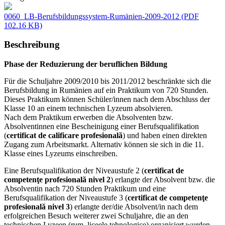
0060_LB-Berufsbildungssystem-Rumänien-2009-2012
(PDF
102.16 KB)
Beschreibung
Phase der Reduzierung der beruflichen Bildung
Für die Schuljahre 2009/2010 bis 2011/2012 beschränkte sich die
Berufsbildung in Rumänien auf ein Praktikum von 720 Stunden.
Dieses Praktikum können Schüler/innen nach dem Abschluss der
Klasse 10 an einem technischen Lyzeum absolvieren.
Nach dem Praktikum erwerben die Absolventen bzw.
Absolventinnen eine Bescheinigung einer Berufsqualifikation
(
certificat de calificare profesională
) und haben einen direkten
Zugang zum Arbeitsmarkt. Alternativ können sie sich in die 11.
Klasse eines Lyzeums einschreiben.
Eine Berufsqualifikation der Niveaustufe 2 (
certificat de
competenţe profesională nivel 2
) erlangte der Absolvent bzw. die
Absolventin nach 720 Stunden Praktikum und eine
Berufsqualifikation der Niveaustufe 3 (
certificat de competenţe
profesională nivel 3
) erlangte der/die Absolvent/in nach dem
erfolgreichen Besuch weiterer zwei Schuljahre, die an den
technischen Lyzeen (rum. liceele tehnologice) organisiert wurden.