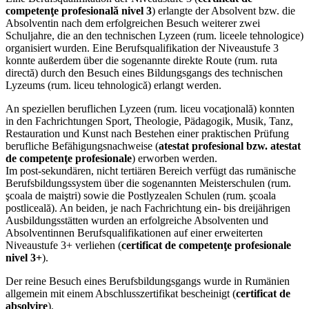
competenţe profesională nivel 3
) erlangte der Absolvent bzw. die
Absolventin nach dem erfolgreichen Besuch weiterer zwei
Schuljahre, die an den technischen Lyzeen (rum. liceele tehnologice)
organisiert wurden. Eine Berufsqualifikation der Niveaustufe 3
konnte außerdem über die sogenannte direkte Route (rum. ruta
directă) durch den Besuch eines Bildungsgangs des technischen
Lyzeums (rum. liceu tehnologică) erlangt werden.
An speziellen beruflichen Lyzeen (rum. liceu vocaţională) konnten
in den Fachrichtungen Sport, Theologie, Pädagogik, Musik, Tanz,
Restauration und Kunst nach Bestehen einer praktischen Prüfung
berufliche Befähigungsnachweise (
atestat profesional bzw. atestat
de competenţe profesionale
) erworben werden.
Im post-sekundären, nicht tertiären Bereich verfügt das rumänische
Berufsbildungssystem über die sogenannten Meisterschulen (rum.
şcoala de maiştri) sowie die Postlyzealen Schulen (rum. şcoala
postliceală). An beiden, je nach Fachrichtung ein- bis dreijährigen
Ausbildungsstätten wurden an erfolgreiche Absolventen und
Absolventinnen Berufsqualifikationen auf einer erweiterten
Niveaustufe 3+ verliehen (
certificat de competenţe profesionale
nivel 3+
).
Der reine Besuch eines Berufsbildungsgangs wurde in Rumänien
allgemein mit einem Abschlusszertifikat bescheinigt (
certificat de
absolvire
).