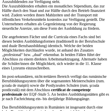
Auszubildenden zur Verfügung steht.
Die Auszubildenden erhalten ein monatliches Stipendium, das zur
Hälfte durch den Staat und zur Hälfte durch den Betrieb finanziert
wird. Zudem werden ihnen Mahlzeiten und der Transport mit
öffentlichen Verkehrsmitteln kostenlos zur Verfügung gestellt. Die
Unternehmen erhalten als Gegenleistung von der Regierung
steuerliche Anreize, um diese Form der Ausbildung zu fördern.
Die angebotenen Fächer und die Curricula eines Fachs sind bei
diesen beiden Ausbildungsformen (traditionell in der Berufsschule
und duale Berufsausbildung) identisch. Welche der beiden
Möglichkeiten durchlaufen wurde, ist anhand des Zusatzes
„profesional“ bzw. „dual“ erkennbar. In beiden Fällen führt der
Abschluss zu einem direkten Arbeitsmarktzugang. Alternativ haben
die Schüler/innen die Möglichkeit, sich wieder in die 11. Klasse
eines Lyzeums einzuschreiben.
Im post-sekundären, nicht-tertiären Bereich verfügt das rumänische
Berufsbildungssystem über die sogenannten Meisterschulen (rum.
şcoala de maiştri) sowie die Postlyzealen Schulen (rum. şcoala
postliceală) mit dem Abschluss
certificat de competenţe
profesionale
der EQF-Stufe 5. An beiden Ausbildungsstätten gibt es
je nach Fachrichtung ein- bis dreijährige Bildungsgänge.
Das Berufsbildungssystem in Rumänien ist insgesamt durch eine