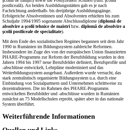
şcoala de maiştri) sowie die Postlyzealen Schulen (rum. şcoala
postliceală). An beiden Ausbildungsstätten gab es je nach
Fachrichtung anderthalb- bis dreijährige Ausbildungsgänge.
Erfolgreiche Absolventinnen und Absolventen erhielten bis zum
Schuljahr 1994/1995 sogenannte Abschlussdiplome (
diplomă de
absolvire a şcolii tehnice de maistri
bzw.
diplomă de absolvire a
şcolii postliceale de specialitate
).
Mit dem Ende des sozialistischen Regimes begannen seit dem Jahr
1990 in Rumänien im Bildungssystem zahlreiche Reformen.
Insbesondere im Zuge des von der europäischen Union finanzierten
PHARE-Programms zur Reform der Berufsbildung wurden in den
Jahren 1994 bis 1997 neue Berufsfelder definiert, Berufsprofile und
-abschlüsse entwickelt, Lehrpläne modernisiert und das
Weiterbildungssystem ausgebaut. Außerdem wurde versucht, das
stark zentralistisch organisierte Bildungssystem u.a. durch eine
Einbindung von Sozialpartnern und Unternehmen schrittweise zu
dezentralisieren. Die im Rahmen des PHARE-Programms
entwickelten Berufsbilder und -abschlüsse wurden in Rumänien
zunächst an 75 Modellschulen erprobt, später aber in das nationale
System überführt.
Weiterführende Informationen