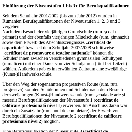
Einführung der Niveaustufen 1 bis 3+ für Berufsqualifikationen
Seit dem Schuljahr 2001/2002 (bis zum Jahr 2012) wurden in
Rumänien Berufsqualifikationen der Niveaustufen 1, 2, 3 und 3+
vergeben.
Nach dem Besuch der vierjährigen Grundschule (rum. şcoala
primară) und der ebenfalls vierjährigen Mittelschule (rum. gimnaziu)
sowie dem Erwerb des Abschlusszeugnisses „
certificat de
capacitate
“ bzw. seit dem Schuljahr 2007/2008 schrittweise
„
certificat de promovare a testelor naționale
“ können die
Schüler/-innen zwischen verschiedenen gymnasialen Schultypen
(rum. liceu) mit einer Dauer von vier Schuljahren (fünf bei Teilzeit)
wählen. Außerdem gab es im erwähnten Zeitraum eine zweijährige
(Kunst-)Handwerksschule.
Über den Weg der sogenannten progressiven Route (rum. ruta
progresivă) konnten Schülerinnen und Schüler nach dem Besuch
der zweijährigen (Kunst-)Handwerksschule (rum. şcoala de arte şi
meserii) Berufsqualifikationen der Niveaustufe 1 (
certificat de
calificare profesională nivel 1
) erwerben. Im Anschluss daran war
durch ein Zusatzjahr (rum. anul de completare) der Erwerb von
Berufsqualifikationen der Niveaustufe 2 (
certificat de calificare
profesională nivel 2
) möglich.
Eine Berufsqualifikation der Niveaustufe 3 (
certificat de