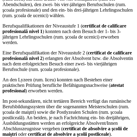
Abendschulen), den zwei- bis vier-jährigen Berufsschulen (rum.
şcoala profesionale) und den ein- bis drei-jährigen Lehrlingsschulen
(rum. şcoala de ucenici) wählen.
Berufsqualifikationen der Niveaustufe 1 (
certificat de calificare
profesională nivel 1
) konnten nach dem Besuch der 1- bis 3-
jährigen Lehrlingsschulen (rum. şcoala de ucenici) erworben
werden.
Eine Berufsqualifikation der Niveaustufe 2 (
certificat de calificare
profesională nivel 2
) erlangten der Absolvent bzw. die Absolventin
nach dem erfolgreichen Besuch einer zwei- bis vierjährigen
Berufsschule (rum. şcoala profesionale).
An den Lyzeen (rum. liceu) konnten nach Bestehen einer
praktischen Prüfung berufliche Befähigungsnachweise (
atestat
profesional
) erworben werden.
Im post-sekundären, nicht tertiären Bereich verfügt das rumänische
Berufsbildungssystem über die sogenannten Meisterschulen (rum.
şcoala de maiştri) sowie die Postlyzealen Schulen (rum. şcoala
postliceală). An beiden, je nach Fachrichtung ein- bis dreijährigen,
Ausbildungsstätten werden an erfolgreiche Absolvent/Innen
Abschlusszeugnisse vergeben (
certificat de absolvire a şcolii de
maiştri
oder
certificat de absolvire a şcolii postliceale
).