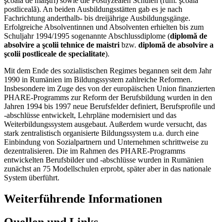
şcoala de maiştri) sowie die Postlyzealen Schulen (rum. şcoala
postliceală). An beiden Ausbildungsstätten gab es je nach
Fachrichtung anderthalb- bis dreijährige Ausbildungsgänge.
Erfolgreiche Absolventinnen und Absolventen erhielten bis zum
Schuljahr 1994/1995 sogenannte Abschlussdiplome (
diplomă de
absolvire a şcolii tehnice de maistri
bzw.
diplomă de absolvire a
şcolii postliceale de specialitate
).
Mit dem Ende des sozialistischen Regimes begannen seit dem Jahr
1990 in Rumänien im Bildungssystem zahlreiche Reformen.
Insbesondere im Zuge des von der europäischen Union finanzierten
PHARE-Programms zur Reform der Berufsbildung wurden in den
Jahren 1994 bis 1997 neue Berufsfelder definiert, Berufsprofile und
-abschlüsse entwickelt, Lehrpläne modernisiert und das
Weiterbildungssystem ausgebaut. Außerdem wurde versucht, das
stark zentralistisch organisierte Bildungssystem u.a. durch eine
Einbindung von Sozialpartnern und Unternehmen schrittweise zu
dezentralisieren. Die im Rahmen des PHARE-Programms
entwickelten Berufsbilder und -abschlüsse wurden in Rumänien
zunächst an 75 Modellschulen erprobt, später aber in das nationale
System überführt.
Weiterführende Informationen