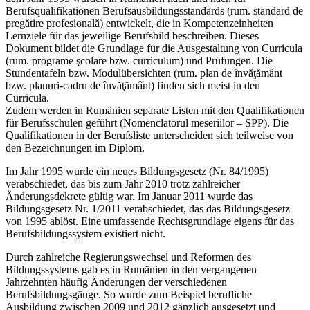
Berufsqualifikationen Berufsausbildungsstandards (rum. standard de
pregătire profesională) entwickelt, die in Kompetenzeinheiten
Lernziele für das jeweilige Berufsbild beschreiben. Dieses
Dokument bildet die Grundlage für die Ausgestaltung von Curricula
(rum. programe şcolare bzw. curriculum) und Prüfungen. Die
Stundentafeln bzw. Modulübersichten (rum. plan de învăţământ
bzw. planuri-cadru de învăţământ) finden sich meist in den
Curricula.
Zudem werden in Rumänien separate Listen mit den Qualifikationen
für Berufsschulen geführt (Nomenclatorul meseriilor – SPP). Die
Qualifikationen in der Berufsliste unterscheiden sich teilweise von
den Bezeichnungen im Diplom.
Im Jahr 1995 wurde ein neues Bildungsgesetz (Nr. 84/1995)
verabschiedet, das bis zum Jahr 2010 trotz zahlreicher
Änderungsdekrete gültig war. Im Januar 2011 wurde das
Bildungsgesetz Nr. 1/2011 verabschiedet, das das Bildungsgesetz
von 1995 ablöst. Eine umfassende Rechtsgrundlage eigens für das
Berufsbildungssystem existiert nicht.
Durch zahlreiche Regierungswechsel und Reformen des
Bildungssystems gab es in Rumänien in den vergangenen
Jahrzehnten häufig Änderungen der verschiedenen
Berufsbildungsgänge. So wurde zum Beispiel berufliche
Ausbildung zwischen 2009 und 2012 gänzlich ausgesetzt und