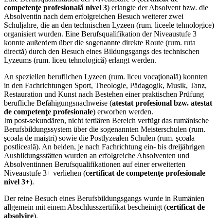
competenţe profesională nivel 3
) erlangte der Absolvent bzw. die
Absolventin nach dem erfolgreichen Besuch weiterer zwei
Schuljahre, die an den technischen Lyzeen (rum. liceele tehnologice)
organisiert wurden. Eine Berufsqualifikation der Niveaustufe 3
konnte außerdem über die sogenannte direkte Route (rum. ruta
directă) durch den Besuch eines Bildungsgangs des technischen
Lyzeums (rum. liceu tehnologică) erlangt werden.
An speziellen beruflichen Lyzeen (rum. liceu vocaţională) konnten
in den Fachrichtungen Sport, Theologie, Pädagogik, Musik, Tanz,
Restauration und Kunst nach Bestehen einer praktischen Prüfung
berufliche Befähigungsnachweise (
atestat profesional bzw. atestat
de competenţe profesionale
) erworben werden.
Im post-sekundären, nicht tertiären Bereich verfügt das rumänische
Berufsbildungssystem über die sogenannten Meisterschulen (rum.
şcoala de maiştri) sowie die Postlyzealen Schulen (rum. şcoala
postliceală). An beiden, je nach Fachrichtung ein- bis dreijährigen
Ausbildungsstätten wurden an erfolgreiche Absolventen und
Absolventinnen Berufsqualifikationen auf einer erweiterten
Niveaustufe 3+ verliehen (
certificat de competenţe profesionale
nivel 3+
).
Der reine Besuch eines Berufsbildungsgangs wurde in Rumänien
allgemein mit einem Abschlusszertifikat bescheinigt (
certificat de
absolvire
).