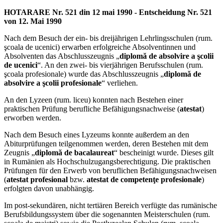
HOTARARE Nr. 521 din 12 mai 1990 - Entscheidung Nr. 521
von 12. Mai 1990
Nach dem Besuch der ein- bis dreijährigen Lehrlingsschulen (rum.
şcoala de ucenici) erwarben erfolgreiche Absolventinnen und
Absolventen das Abschlusszeugnis „
diplomă de absolvire a şcolii
de ucenici
“. An den zwei- bis vierjährigen Berufsschulen (rum.
şcoala profesionale) wurde das Abschlusszeugnis „
diplomă de
absolvire a şcolii profesionale
“ verliehen.
An den Lyzeen (rum. liceu) konnten nach Bestehen einer
praktischen Prüfung berufliche Befähigungsnachweise (
atestat
)
erworben werden.
Nach dem Besuch eines Lyzeums konnte außerdem an den
Abiturprüfungen teilgenommen werden, deren Bestehen mit dem
Zeugnis „
diplomă de bacalaureat
“ bescheinigt wurde. Dieses gilt
in Rumänien als Hochschulzugangsberechtigung. Die praktischen
Prüfungen für den Erwerb von beruflichen Befähigungsnachweisen
(
atestat profesional
bzw.
atestat de competenţe profesionale
)
erfolgten davon unabhängig.
Im post-sekundären, nicht tertiären Bereich verfügte das rumänische
Berufsbildungssystem über die sogenannten Meisterschulen (rum.