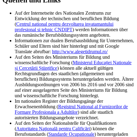
Quellen und Links
Auf der Internetseite des Nationalen Zentrums zur
Entwicklung der technischen und beruflichen Bildung
(
Centrul national pentru dezvoltarea invatamantului
profesional si tehnic CNDIPT
) werden Informationen über
das rumänische Berufsbildungssystem angeboten.
Informationen zur dualen Berufsausbildung für Unternehmen,
Schüler und Eltern sind hier hinterlegt und mit Google
Translate abrufbar:
http://www.alegetidrumul.ro/
Auf den Seiten des Ministeriums für Bildung und
wissenschaftliche Forschung (
Ministerul Educației Nationale
și Cercetării Științifice
) können alle aktuell gültigen
Rechtsgrundlagen des staatlichen (allgemeinen und
beruflichen) Bildungssystems heruntergeladen werden. Ältere
Ausbildungsordnungen von 2006 bis 2016 und vor 2006 sind
auf einer ausgelagerten Seite des Ministeriums für Bildung
und wissenschaftliche Forschung hinterlegt.
Im nationalen Register der Bildungsgänge der
Erwachsenenbildung (
Registrul National al Furnizorilor de
Formare Profesionala a Adultilor
) sind alle staatlich
autorisierten Bildungsangebote verzeichnet.
Auf den Seiten der Nationalstelle für Qualifikationen
(
Autoritatea Naţională pentru Calificări
) können die
Berufsstandards (
Standarde Ocupationale
) heruntergeladen