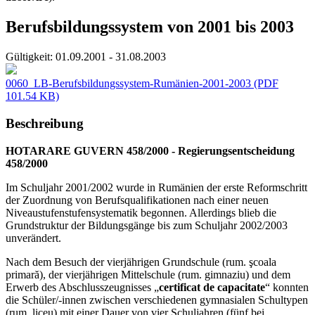
Berufsbildungssystem von 2001 bis 2003
Gültigkeit:
01.09.2001 - 31.08.2003
0060_LB-Berufsbildungssystem-Rumänien-2001-2003
(PDF
101.54 KB)
Beschreibung
HOTARARE GUVERN 458/2000 - Regierungsentscheidung
458/2000
Im Schuljahr 2001/2002 wurde in Rumänien der erste Reformschritt
der Zuordnung von Berufsqualifikationen nach einer neuen
Niveaustufenstufensystematik begonnen. Allerdings blieb die
Grundstruktur der Bildungsgänge bis zum Schuljahr 2002/2003
unverändert.
Nach dem Besuch der vierjährigen Grundschule (rum. şcoala
primară), der vierjährigen Mittelschule (rum. gimnaziu) und dem
Erwerb des Abschlusszeugnisses „
certificat de capacitate
“ konnten
die Schüler/-innen zwischen verschiedenen gymnasialen Schultypen
(rum. liceu) mit einer Dauer von vier Schuljahren (fünf bei