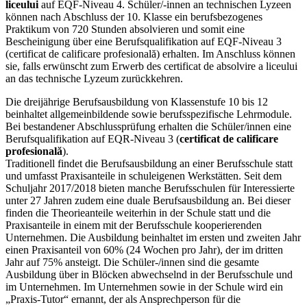
liceului
auf EQF-Niveau 4. Schüler/-innen an technischen Lyzeen
können nach Abschluss der 10. Klasse ein berufsbezogenes
Praktikum von 720 Stunden absolvieren und somit eine
Bescheinigung über eine Berufsqualifikation auf EQF-Niveau 3
(certificat de calificare profesională) erhalten. Im Anschluss können
sie, falls erwünscht zum Erwerb des certificat de absolvire a liceului
an das technische Lyzeum zurückkehren.
Die dreijährige Berufsausbildung von Klassenstufe 10 bis 12
beinhaltet allgemeinbildende sowie berufsspezifische Lehrmodule.
Bei bestandener Abschlussprüfung erhalten die Schüler/innen eine
Berufsqualifikation auf EQR-Niveau 3 (
certificat de calificare
profesională
).
Traditionell findet die Berufsausbildung an einer Berufsschule statt
und umfasst Praxisanteile in schuleigenen Werkstätten. Seit dem
Schuljahr 2017/2018 bieten manche Berufsschulen für Interessierte
unter 27 Jahren zudem eine duale Berufsausbildung an. Bei dieser
finden die Theorieanteile weiterhin in der Schule statt und die
Praxisanteile in einem mit der Berufsschule kooperierenden
Unternehmen. Die Ausbildung beinhaltet im ersten und zweiten Jahr
einen Praxisanteil von 60% (24 Wochen pro Jahr), der im dritten
Jahr auf 75% ansteigt. Die Schüler-/innen sind die gesamte
Ausbildung über in Blöcken abwechselnd in der Berufsschule und
im Unternehmen. Im Unternehmen sowie in der Schule wird ein
„Praxis-Tutor“ ernannt, der als Ansprechperson für die