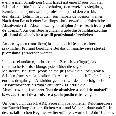
gymnasialen Schultypen (rum. liceu) mit einer Dauer von vier
Schuljahren (fünf bei Abendschulen), den zwei- bis vierjährigen
Berufsschulen (rum. şcoala profesionale) und den ein- bis
dreijährigen Lehrlingsschulen (rum. şcoala de ucenici) wählen.
Nach dem Besuch einer Lehrlingsschule erwarben erfolgreiche
Absolventen das Abschlusszeugnis „
diplomă de absolvire a şcolii
de ucenici
“. An den Berufsschulen wurde das Abschlusszeugnis
„
diplomă de absolvire a şcolii profesionale
“ verliehen.
An den Lyzeen (rum. liceu) konnten nach Bestehen einer
praktischen Prüfung berufliche Befähigungsnachweise (
atestat
profesional
) erworben werden.
Im post-sekundären, nicht tertiären Bereich verfügt(e) das
rumänische Berufsbildungssystem über die sogenannten
Meisterschulen (rum. şcoala de maiştri) sowie die Postlyzealen
Schulen (rum. şcoala postliceală). An beiden je nach Fachrichtung
ein- bis dreijährigen Ausbildungsstätten wurden an erfolgreiche
Absolvent/-innen bis zum Schuljahr 2001/2002 die
Abschlusszeugnisse „
certificat de absolvire a şcolii de maiştri
“
bzw. „
certificat de absolvire a şcolii postliceale
“ vergeben.
Um den durch das PHARE-Programm begonnenen Reformprozess
zur Entwicklung der beruflichen Aus- und Weiterbildung nah Ende
des sozialistischen Regimes weiterzuführen, wurde im Jahr 1999 das