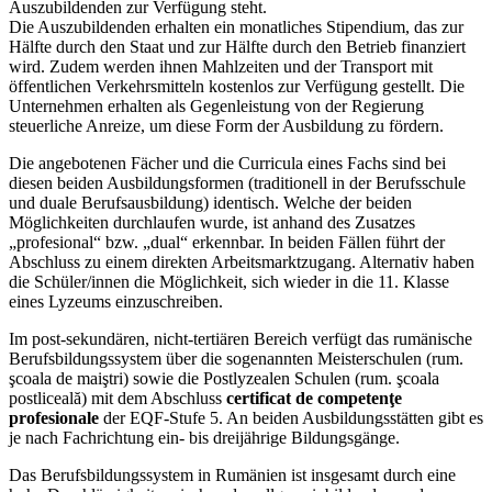
Auszubildenden zur Verfügung steht.
Die Auszubildenden erhalten ein monatliches Stipendium, das zur
Hälfte durch den Staat und zur Hälfte durch den Betrieb finanziert
wird. Zudem werden ihnen Mahlzeiten und der Transport mit
öffentlichen Verkehrsmitteln kostenlos zur Verfügung gestellt. Die
Unternehmen erhalten als Gegenleistung von der Regierung
steuerliche Anreize, um diese Form der Ausbildung zu fördern.
Die angebotenen Fächer und die Curricula eines Fachs sind bei
diesen beiden Ausbildungsformen (traditionell in der Berufsschule
und duale Berufsausbildung) identisch. Welche der beiden
Möglichkeiten durchlaufen wurde, ist anhand des Zusatzes
„profesional“ bzw. „dual“ erkennbar. In beiden Fällen führt der
Abschluss zu einem direkten Arbeitsmarktzugang. Alternativ haben
die Schüler/innen die Möglichkeit, sich wieder in die 11. Klasse
eines Lyzeums einzuschreiben.
Im post-sekundären, nicht-tertiären Bereich verfügt das rumänische
Berufsbildungssystem über die sogenannten Meisterschulen (rum.
şcoala de maiştri) sowie die Postlyzealen Schulen (rum. şcoala
postliceală) mit dem Abschluss
certificat de competenţe
profesionale
der EQF-Stufe 5. An beiden Ausbildungsstätten gibt es
je nach Fachrichtung ein- bis dreijährige Bildungsgänge.
Das Berufsbildungssystem in Rumänien ist insgesamt durch eine