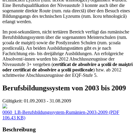
Eine Berufsqualifikation der Niveaustufe 3 konnte auch über die
sogenannte direkte Route (rum. ruta directă) über den Besuch eines
Bildungsgangs des technischen Lyzeums (rum. liceu tehnologică)
erlangt werden.
Im post-sekundären, nicht tertiären Bereich verfügt das rumänische
Berufsbildungssystem über die sogenannten Meisterschulen (rum.
şcoala de maiştri) sowie die Postlyzealen Schulen (rum. şcoala
postliceală). An beiden Ausbildungsstätten gibt es je nach
Fachrichtung ein- bis dreijährige Ausbildungen. An erfolgreiche
Absolvent/-innen wurden bis 2012 Abschlusszeugnisse der
Niveaustufe 3+ vergeben (
certificat de absolvire a şcolii de maiştri
oder certificat de absolvire a şcolii postliceale
) bzw. ab 2012
schrittweise Abschlusszeugnisse der EQF-Stufe 5.
Berufsbildungssystem von 2003 bis 2009
Gültigkeit:
01.09.2003 - 31.08.2009
0060_LB-Berufsbildungssystem-Rumänien-2003-2009
(PDF
106.43 KB)
Beschreibung