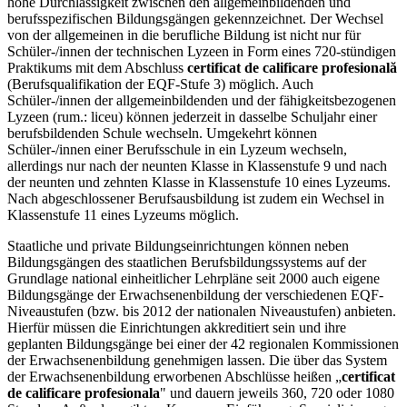
hohe Durchlässigkeit zwischen den allgemeinbildenden und
berufsspezifischen Bildungsgängen gekennzeichnet. Der Wechsel
von der allgemeinen in die berufliche Bildung ist nicht nur für
Schüler-/innen der technischen Lyzeen in Form eines 720-stündigen
Praktikums mit dem Abschluss
certificat de calificare profesională
(Berufsqualifikation der EQF-Stufe 3) möglich. Auch
Schüler-/innen der allgemeinbildenden und der fähigkeitsbezogenen
Lyzeen (rum.: liceu) können jederzeit in dasselbe Schuljahr einer
berufsbildenden Schule wechseln. Umgekehrt können
Schüler-/innen einer Berufsschule in ein Lyzeum wechseln,
allerdings nur nach der neunten Klasse in Klassenstufe 9 und nach
der neunten und zehnten Klasse in Klassenstufe 10 eines Lyzeums.
Nach abgeschlossener Berufsausbildung ist zudem ein Wechsel in
Klassenstufe 11 eines Lyzeums möglich.
Staatliche und private Bildungseinrichtungen können neben
Bildungsgängen des staatlichen Berufsbildungssystems auf der
Grundlage national einheitlicher Lehrpläne seit 2000 auch eigene
Bildungsgänge der Erwachsenenbildung der verschiedenen EQF-
Niveaustufen (bzw. bis 2012 der nationalen Niveaustufen) anbieten.
Hierfür müssen die Einrichtungen akkreditiert sein und ihre
geplanten Bildungsgänge bei einer der 42 regionalen Kommissionen
der Erwachsenenbildung genehmigen lassen. Die über das System
der Erwachsenenbildung erworbenen Abschlüsse heißen „
certificat
de calificare profesionala
" und dauern jeweils 360, 720 oder 1080