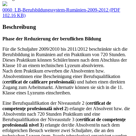
0060_LB-Berufsbildungssystem-Rumänien-2009-2012
(PDF
102.16 KB)
Beschreibung
Phase der Reduzierung der beruflichen Bildung
Für die Schuljahre 2009/2010 bis 2011/2012 beschränkte sich die
Berufsbildung in Rumänien auf ein Praktikum von 720 Stunden.
Dieses Praktikum können Schüler/innen nach dem Abschluss der
Klasse 10 an einem technischen Lyzeum absolvieren.
Nach dem Praktikum erwerben die Absolventen bzw.
Absolventinnen eine Bescheinigung einer Berufsqualifikation
(
certificat de calificare profesională
) und haben einen direkten
Zugang zum Arbeitsmarkt. Alternativ können sie sich in die 11.
Klasse eines Lyzeums einschreiben.
Eine Berufsqualifikation der Niveaustufe 2 (
certificat de
competenţe profesională nivel 2
) erlangte der Absolvent bzw. die
Absolventin nach 720 Stunden Praktikum und eine
Berufsqualifikation der Niveaustufe 3 (
certificat de competenţe
profesională nivel 3
) erlangte der/die Absolvent/in nach dem
erfolgreichen Besuch weiterer zwei Schuljahre, die an den
technischen Lyzeen (rum. liceele tehnologice) organisiert wurden.