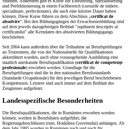
Stunden. Außerdem gibt es Kurse zur Einführung, Spezialisierung
und Perfektionierung in einem Fachbereich (cursurile de initiere,
specializare, perfectionare), die auch eine kürzere Dauer haben
können. Diese Kurse führen zu dem Abschluss „
certificat de
absolvire
“. Bei den Bildungsgängen der Erwachsenenbildung sind
auf dem jeweils dazugehörigen Beiblatt "supliment descriptiv al
certificatului" alle Kerndaten des absolvierten Bildungsgangs
beschrieben.
Seit 2004 kann außerdem über die Teilnahme an Berufsprüfungen
an Testzentren, die von der Nationalstelle für Qualifikationen
akkreditiert wurden, auch ohne vorausgehende Ausbildung eine
staatlich anerkannte Berufsqualifikation (
certificat de competenţe
profesionale
) erworben werden. Grundlage für die
Berufsprüfungen sind die in den nationalen Berufsstandards
(Standarde Ocupationale) für den jeweiligen Beruf beschriebenen
Kompetenzen. Letztere sind auch immer auf dem Beiblatt des
Zeugnisses aufgelistet.
Landesspezifische Besonderheiten
Die Berufsqualifikationen, die in Rumänien erworben werden
können, werden in Berufslisten aufgeführt, die
Regierungsbeschlüssen (rum. Hotărârea Guvernului) anhängen. Ab
dem Jahr 1995 wurden in Rumänien nach und nach für