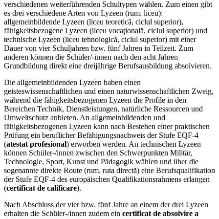
verschiedenen weiterführenden Schultypen wählen. Zum einen gibt
es drei verschiedene Arten von Lyzeen (rum. liceu):
allgemeinbildende Lyzeen (liceu teoretică, ciclul superior),
fähigkeitsbezogene Lyzeen (liceu vocaţională, ciclul superior) und
technische Lyzeen (liceu tehnologică, ciclul superior) mit einer
Dauer von vier Schuljahren bzw. fünf Jahren in Teilzeit. Zum
anderen können die Schüler/-innen nach den acht Jahren
Grundbildung direkt eine dreijährige Berufsausbildung absolvieren.
Die allgemeinbildenden Lyzeen haben einen
geisteswissenschaftlichen und einen naturwissenschaftlichen Zweig,
während die fähigkeitsbezogenen Lyzeen die Profile in den
Bereichen Technik, Dienstleistungen, natürliche Ressourcen und
Umweltschutz anbieten. An allgemeinbildenden und
fähigkeitsbezogenen Lyzeen kann nach Bestehen einer praktischen
Prüfung ein beruflicher Befähigungsnachweis der Stufe EQF-4
(
atestat profesional
) erworben werden. An technischen Lyzeen
können Schüler-/innen zwischen den Schwerpunkten Militär,
Technologie, Sport, Kunst und Pädagogik wählen und über die
sogenannte direkte Route (rum. ruta directă) eine Berufsqualifikation
der Stufe EQF-4 des europäischen Qualifikationsrahmens erlangen
(
certificat de calificare
).
Nach Abschluss der vier bzw. fünf Jahre an einem der drei Lyzeen
erhalten die Schüler-/innen zudem ein
certificat de absolvire a