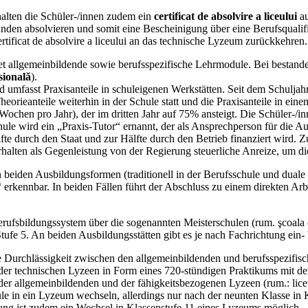
halten die Schüler-/innen zudem ein
certificat de absolvire a liceului
au
en absolvieren und somit eine Bescheinigung über eine Berufsqualifika
rtificat de absolvire a liceului an das technische Lyzeum zurückkehren.
tet allgemeinbildende sowie berufsspezifische Lehrmodule. Bei bestand
esională
).
und umfasst Praxisanteile in schuleigenen Werkstätten. Seit dem Schulja
heorieanteile weiterhin in der Schule statt und die Praxisanteile in 
 Wochen pro Jahr), der im dritten Jahr auf 75% ansteigt. Die Schüler-/
e wird ein „Praxis-Tutor“ ernannt, der als Ansprechperson für die Au
fte durch den Staat und zur Hälfte durch den Betrieb finanziert wird.
rhalten als Gegenleistung von der Regierung steuerliche Anreize, um d
n beiden Ausbildungsformen (traditionell in der Berufsschule und dual
 erkennbar. In beiden Fällen führt der Abschluss zu einem direkten Arb
erufsbildungssystem über die sogenannten Meisterschulen (rum. şcoala d
fe 5. An beiden Ausbildungsstätten gibt es je nach Fachrichtung ein- 
e Durchlässigkeit zwischen den allgemeinbildenden und berufsspezifi
nen der technischen Lyzeen in Form eines 720-stündigen Praktikums mit 
er allgemeinbildenden und der fähigkeitsbezogenen Lyzeen (rum.: liceu
e in ein Lyzeum wechseln, allerdings nur nach der neunten Klasse in 
ng ist zudem ein Wechsel in Klassenstufe 11 eines Lyzeums möglich.