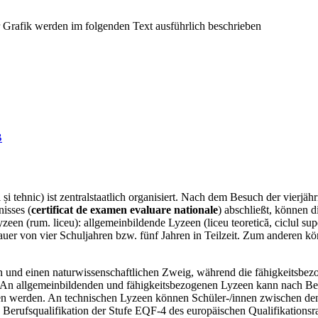
B
 tehnic) ist zentralstaatlich organisiert. Nach dem Besuch der vierjäh
isses (
certificat de examen evaluare nationale
) abschließt, können 
en (rum. liceu): allgemeinbildende Lyzeen (liceu teoretică, ciclul supe
 Dauer von vier Schuljahren bzw. fünf Jahren in Teilzeit. Zum anderen 
n und einen naturwissenschaftlichen Zweig, während die fähigkeitsbez
 An allgemeinbildenden und fähigkeitsbezogenen Lyzeen kann nach Best
en werden. An technischen Lyzeen können Schüler-/innen zwischen den
e Berufsqualifikation der Stufe EQF-4 des europäischen Qualifikations