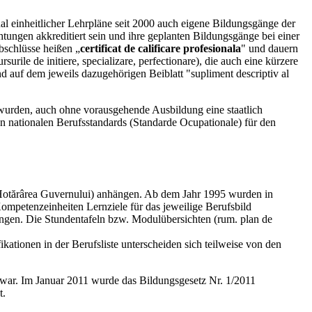
l einheitlicher Lehrpläne seit 2000 auch eigene Bildungsgänge der
ungen akkreditiert sein und ihre geplanten Bildungsgänge bei einer
schlüsse heißen „
certificat de calificare profesionala
" und dauern
ile de initiere, specializare, perfectionare), die auch eine kürzere
 auf dem jeweils dazugehörigen Beiblatt "supliment descriptiv al
t wurden, auch ohne vorausgehende Ausbildung eine staatlich
n nationalen Berufsstandards (Standarde Ocupationale) für den
 Hotărârea Guvernului) anhängen. Ab dem Jahr 1995 wurden in
Kompetenzeinheiten Lernziele für das jeweilige Berufsbild
ungen. Die Stundentafeln bzw. Modulübersichten (rum. plan de
ationen in der Berufsliste unterscheiden sich teilweise von den
g war. Im Januar 2011 wurde das Bildungsgesetz Nr. 1/2011
t.