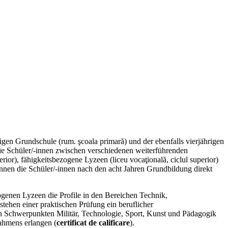
rigen Grundschule (rum. şcoala primară) und der ebenfalls vierjährigen
die Schüler/-innen zwischen verschiedenen weiterführenden
rior), fähigkeitsbezogene Lyzeen (liceu vocaţională, ciclul superior)
können die Schüler/-innen nach den acht Jahren Grundbildung direkt
ogenen Lyzeen die Profile in den Bereichen Technik,
ehen einer praktischen Prüfung ein beruflicher
 Schwerpunkten Militär, Technologie, Sport, Kunst und Pädagogik
rahmens erlangen (
certificat de calificare
).