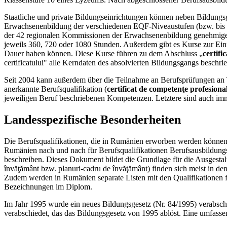
Staatliche und private Bildungseinrichtungen können neben Bildungsg
Erwachsenenbildung der verschiedenen EQF-Niveaustufen (bzw. bis 201
der 42 regionalen Kommissionen der Erwachsenenbildung genehmigen
jeweils 360, 720 oder 1080 Stunden. Außerdem gibt es Kurse zur Einfüh
Dauer haben können. Diese Kurse führen zu dem Abschluss „
certifi
certificatului" alle Kerndaten des absolvierten Bildungsgangs beschri
Seit 2004 kann außerdem über die Teilnahme an Berufsprüfungen an Te
anerkannte Berufsqualifikation (
certificat de competenţe profesiona
jeweiligen Beruf beschriebenen Kompetenzen. Letztere sind auch imme
Landesspezifische Besonderheiten
Die Berufsqualifikationen, die in Rumänien erworben werden können,
Rumänien nach und nach für Berufsqualifikationen Berufsausbildungsst
beschreiben. Dieses Dokument bildet die Grundlage für die Ausgesta
învăţământ bzw. planuri-cadru de învăţământ) finden sich meist in den
Zudem werden in Rumänien separate Listen mit den Qualifikationen für
Bezeichnungen im Diplom.
Im Jahr 1995 wurde ein neues Bildungsgesetz (Nr. 84/1995) verabschi
verabschiedet, das das Bildungsgesetz von 1995 ablöst. Eine umfassen