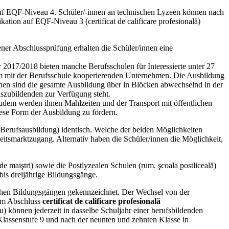
f EQF-Niveau 4. Schüler/-innen an technischen Lyzeen können nach
tion auf EQF-Niveau 3 (certificat de calificare profesională)
ener Abschlussprüfung erhalten die Schüler/innen eine
hr 2017/2018 bieten manche Berufsschulen für Interessierte unter 27
einem mit der Berufsschule kooperierenden Unternehmen. Die Ausbildung
innen sind die gesamte Ausbildung über in Blöcken abwechselnd in der
szubildenden zur Verfügung steht.
 Zudem werden ihnen Mahlzeiten und der Transport mit öffentlichen
iese Form der Ausbildung zu fördern.
e Berufsausbildung) identisch. Welche der beiden Möglichkeiten
eitsmarktzugang. Alternativ haben die Schüler/innen die Möglichkeit,
e maiştri) sowie die Postlyzealen Schulen (rum. şcoala postliceală)
bis dreijährige Bildungsgänge.
schen Bildungsgängen gekennzeichnet. Der Wechsel von der
dem Abschluss
certificat de calificare profesională
) können jederzeit in dasselbe Schuljahr einer berufsbildenden
Klassenstufe 9 und nach der neunten und zehnten Klasse in