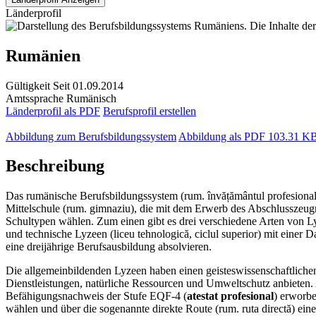
Länderprofil
Rumänien
Gültigkeit
Seit 01.09.2014
Amtssprache
Rumänisch
Länderprofil als PDF
Berufsprofil erstellen
Abbildung zum Berufsbildungssystem
Abbildung als PDF
103.31 K
Beschreibung
Das rumänische Berufsbildungssystem (rum. învățământul profesional și
Mittelschule (rum. gimnaziu), die mit dem Erwerb des Abschlusszeugn
Schultypen wählen. Zum einen gibt es drei verschiedene Arten von Lyze
und technische Lyzeen (liceu tehnologică, ciclul superior) mit einer
eine dreijährige Berufsausbildung absolvieren.
Die allgemeinbildenden Lyzeen haben einen geisteswissenschaftliche
Dienstleistungen, natürliche Ressourcen und Umweltschutz anbieten.
Befähigungsnachweis der Stufe EQF-4 (
atestat profesional
) erworb
wählen und über die sogenannte direkte Route (rum. ruta directă) ein