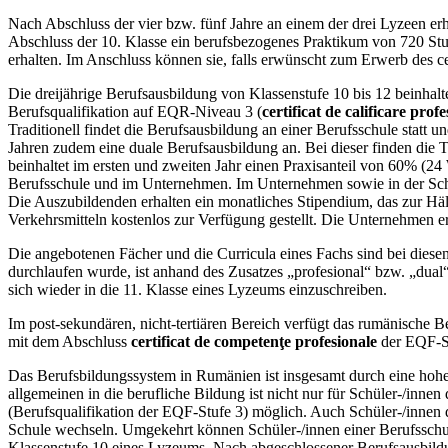
Nach Abschluss der vier bzw. fünf Jahre an einem der drei Lyzeen er
Abschluss der 10. Klasse ein berufsbezogenes Praktikum von 720 Stund
erhalten. Im Anschluss können sie, falls erwünscht zum Erwerb des ce
Die dreijährige Berufsausbildung von Klassenstufe 10 bis 12 beinhal
Berufsqualifikation auf EQR-Niveau 3 (
certificat de calificare prof
Traditionell findet die Berufsausbildung an einer Berufsschule statt 
Jahren zudem eine duale Berufsausbildung an. Bei dieser finden die T
beinhaltet im ersten und zweiten Jahr einen Praxisanteil von 60% (24
Berufsschule und im Unternehmen. Im Unternehmen sowie in der Schul
Die Auszubildenden erhalten ein monatliches Stipendium, das zur Häl
Verkehrsmitteln kostenlos zur Verfügung gestellt. Die Unternehmen e
Die angebotenen Fächer und die Curricula eines Fachs sind bei diese
durchlaufen wurde, ist anhand des Zusatzes „profesional“ bzw. „dual“
sich wieder in die 11. Klasse eines Lyzeums einzuschreiben.
Im post-sekundären, nicht-tertiären Bereich verfügt das rumänische B
mit dem Abschluss
certificat de competenţe profesionale
der EQF-Stu
Das Berufsbildungssystem in Rumänien ist insgesamt durch eine hoh
allgemeinen in die berufliche Bildung ist nicht nur für Schüler-/in
(Berufsqualifikation der EQF-Stufe 3) möglich. Auch Schüler-/innen d
Schule wechseln. Umgekehrt können Schüler-/innen einer Berufsschul
Klassenstufe 10 eines Lyzeums. Nach abgeschlossener Berufsausbildu