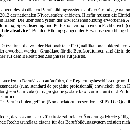
ängen des staatlichen Berufsbildungssystems auf der Grundlage nationa
2 der nationalen Niveaustufen) anbieten. Hierfür müssen die Einricht
 lassen. Die über das System der Erwachsenenbildung erworbenen Ab
rung, Spezialisierung und Perfektionierung in einem Fachbereich (cursur
cat de absolvire
“. Bei den Bildungsgängen der Erwachsenenbildung sind
eben.
stzentren, die von der Nationalstelle für Qualifikationen akkreditier
le
) erworben werden. Grundlage für die Berufsprüfungen sind die in de
r auf dem Beiblatt des Zeugnisses aufgelistet.
 werden in Berufslisten aufgeführt, die Regierungsbeschlüssen (rum.
andards (rum. standard de pregătire profesională) entwickelt, die in 
ltung von Curricula (rum. programe şcolare bzw. curriculum) und Prüf
 Curricula.
 Berufsschulen geführt (Nomenclatorul meseriilor – SPP). Die Qualifik
edet, das bis zum Jahr 2010 trotz zahlreicher Änderungsdekrete gülti
de Rechtsgrundlage eigens für das Berufsbildungssystem existiert nich