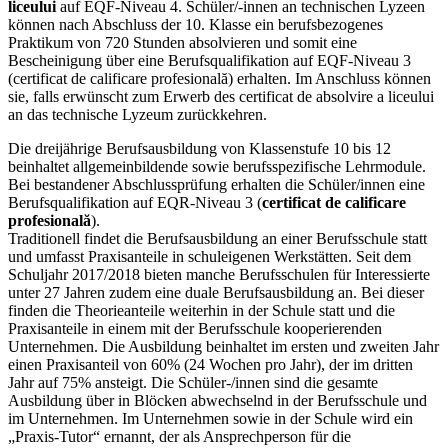
liceului
auf EQF-Niveau 4. Schüler/-innen an technischen Lyzeen
können nach Abschluss der 10. Klasse ein berufsbezogenes
Praktikum von 720 Stunden absolvieren und somit eine
Bescheinigung über eine Berufsqualifikation auf EQF-Niveau 3
(certificat de calificare profesională) erhalten. Im Anschluss können
sie, falls erwünscht zum Erwerb des certificat de absolvire a liceului
an das technische Lyzeum zurückkehren.
Die dreijährige Berufsausbildung von Klassenstufe 10 bis 12
beinhaltet allgemeinbildende sowie berufsspezifische Lehrmodule.
Bei bestandener Abschlussprüfung erhalten die Schüler/innen eine
Berufsqualifikation auf EQR-Niveau 3 (
certificat de calificare
profesională
).
Traditionell findet die Berufsausbildung an einer Berufsschule statt
und umfasst Praxisanteile in schuleigenen Werkstätten. Seit dem
Schuljahr 2017/2018 bieten manche Berufsschulen für Interessierte
unter 27 Jahren zudem eine duale Berufsausbildung an. Bei dieser
finden die Theorieanteile weiterhin in der Schule statt und die
Praxisanteile in einem mit der Berufsschule kooperierenden
Unternehmen. Die Ausbildung beinhaltet im ersten und zweiten Jahr
einen Praxisanteil von 60% (24 Wochen pro Jahr), der im dritten
Jahr auf 75% ansteigt. Die Schüler-/innen sind die gesamte
Ausbildung über in Blöcken abwechselnd in der Berufsschule und
im Unternehmen. Im Unternehmen sowie in der Schule wird ein
„Praxis-Tutor“ ernannt, der als Ansprechperson für die