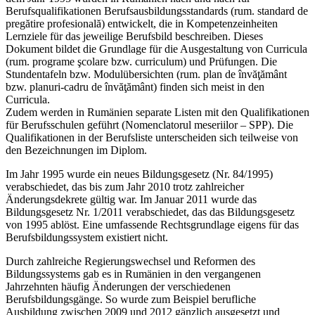
Berufsqualifikationen Berufsausbildungsstandards (rum. standard de
pregătire profesională) entwickelt, die in Kompetenzeinheiten
Lernziele für das jeweilige Berufsbild beschreiben. Dieses
Dokument bildet die Grundlage für die Ausgestaltung von Curricula
(rum. programe şcolare bzw. curriculum) und Prüfungen. Die
Stundentafeln bzw. Modulübersichten (rum. plan de învăţământ
bzw. planuri-cadru de învăţământ) finden sich meist in den
Curricula.
Zudem werden in Rumänien separate Listen mit den Qualifikationen
für Berufsschulen geführt (Nomenclatorul meseriilor – SPP). Die
Qualifikationen in der Berufsliste unterscheiden sich teilweise von
den Bezeichnungen im Diplom.
Im Jahr 1995 wurde ein neues Bildungsgesetz (Nr. 84/1995)
verabschiedet, das bis zum Jahr 2010 trotz zahlreicher
Änderungsdekrete gültig war. Im Januar 2011 wurde das
Bildungsgesetz Nr. 1/2011 verabschiedet, das das Bildungsgesetz
von 1995 ablöst. Eine umfassende Rechtsgrundlage eigens für das
Berufsbildungssystem existiert nicht.
Durch zahlreiche Regierungswechsel und Reformen des
Bildungssystems gab es in Rumänien in den vergangenen
Jahrzehnten häufig Änderungen der verschiedenen
Berufsbildungsgänge. So wurde zum Beispiel berufliche
Ausbildung zwischen 2009 und 2012 gänzlich ausgesetzt und