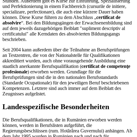
Stunden. Außerdem gibt es Kurse zur Einführung, Spezialisierung
und Perfektionierung in einem Fachbereich (cursurile de initiere,
specializare, perfectionare), die auch eine kürzere Dauer haben
können. Diese Kurse führen zu dem Abschluss „
certificat de
absolvire
“. Bei den Bildungsgängen der Erwachsenenbildung sind
auf dem jeweils dazugehörigen Beiblatt "supliment descriptiv al
certificatului" alle Kerndaten des absolvierten Bildungsgangs
beschrieben.
Seit 2004 kann außerdem über die Teilnahme an Berufsprüfungen
an Testzentren, die von der Nationalstelle für Qualifikationen
akkreditiert wurden, auch ohne vorausgehende Ausbildung eine
staatlich anerkannte Berufsqualifikation (
certificat de competenţe
profesionale
) erworben werden. Grundlage für die
Berufsprüfungen sind die in den nationalen Berufsstandards
(Standarde Ocupationale) für den jeweiligen Beruf beschriebenen
Kompetenzen. Letztere sind auch immer auf dem Beiblatt des
Zeugnisses aufgelistet.
Landesspezifische Besonderheiten
Die Berufsqualifikationen, die in Rumänien erworben werden
können, werden in Berufslisten aufgeführt, die
Regierungsbeschlüssen (rum. Hotărârea Guvernului) anhängen. Ab
dem Jahr 1995 wurden in Rumänien nach und nach für