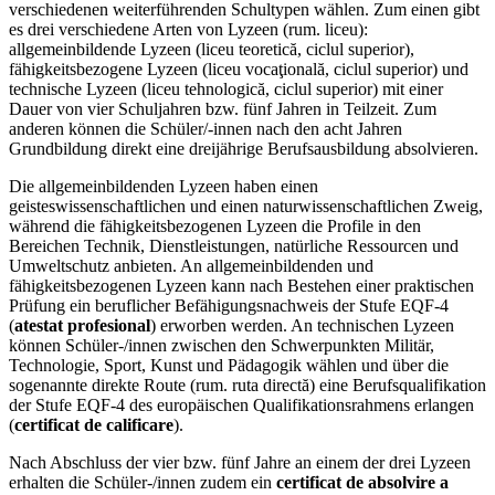
verschiedenen weiterführenden Schultypen wählen. Zum einen gibt
es drei verschiedene Arten von Lyzeen (rum. liceu):
allgemeinbildende Lyzeen (liceu teoretică, ciclul superior),
fähigkeitsbezogene Lyzeen (liceu vocaţională, ciclul superior) und
technische Lyzeen (liceu tehnologică, ciclul superior) mit einer
Dauer von vier Schuljahren bzw. fünf Jahren in Teilzeit. Zum
anderen können die Schüler/-innen nach den acht Jahren
Grundbildung direkt eine dreijährige Berufsausbildung absolvieren.
Die allgemeinbildenden Lyzeen haben einen
geisteswissenschaftlichen und einen naturwissenschaftlichen Zweig,
während die fähigkeitsbezogenen Lyzeen die Profile in den
Bereichen Technik, Dienstleistungen, natürliche Ressourcen und
Umweltschutz anbieten. An allgemeinbildenden und
fähigkeitsbezogenen Lyzeen kann nach Bestehen einer praktischen
Prüfung ein beruflicher Befähigungsnachweis der Stufe EQF-4
(
atestat profesional
) erworben werden. An technischen Lyzeen
können Schüler-/innen zwischen den Schwerpunkten Militär,
Technologie, Sport, Kunst und Pädagogik wählen und über die
sogenannte direkte Route (rum. ruta directă) eine Berufsqualifikation
der Stufe EQF-4 des europäischen Qualifikationsrahmens erlangen
(
certificat de calificare
).
Nach Abschluss der vier bzw. fünf Jahre an einem der drei Lyzeen
erhalten die Schüler-/innen zudem ein
certificat de absolvire a