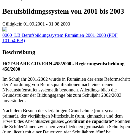
Berufsbildungssystem von 2001 bis 2003
Gültigkeit:
01.09.2001 - 31.08.2003
0060_LB-Berufsbildungssystem-Rumänien-2001-2003
(PDF
101.54 KB)
Beschreibung
HOTARARE GUVERN 458/2000 - Regierungsentscheidung
458/2000
Im Schuljahr 2001/2002 wurde in Rumänien der erste Reformschritt
der Zuordnung von Berufsqualifikationen nach einer neuen
Niveaustufenstufensystematik begonnen. Allerdings blieb die
Grundstruktur der Bildungsgänge bis zum Schuljahr 2002/2003
unverändert.
Nach dem Besuch der vierjährigen Grundschule (rum. şcoala
primară), der vierjährigen Mittelschule (rum. gimnaziu) und dem
Erwerb des Abschlusszeugnisses „
certificat de capacitate
“ konnten
die Schüler/-innen zwischen verschiedenen gymnasialen Schultypen
(rum. liceu) mit einer Dauer von vier Schuljahren (fünf bei