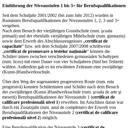
Einführung der Niveaustufen 1 bis 3+ für Berufsqualifikationen
Seit dem Schuljahr 2001/2002 (bis zum Jahr 2012) wurden in
Rumänien Berufsqualifikationen der Niveaustufen 1, 2, 3 und 3+
vergeben.
Nach dem Besuch der vierjährigen Grundschule (rum. şcoala
primară) und der ebenfalls vierjährigen Mittelschule (rum. gimnaziu)
sowie dem Erwerb des Abschlusszeugnisses „
certificat de
capacitate
“ bzw. seit dem Schuljahr 2007/2008 schrittweise
„
certificat de promovare a testelor naționale
“ können die
Schüler/-innen zwischen verschiedenen gymnasialen Schultypen
(rum. liceu) mit einer Dauer von vier Schuljahren (fünf bei Teilzeit)
wählen. Außerdem gab es im erwähnten Zeitraum eine zweijährige
(Kunst-)Handwerksschule.
Über den Weg der sogenannten progressiven Route (rum. ruta
progresivă) konnten Schülerinnen und Schüler nach dem Besuch
der zweijährigen (Kunst-)Handwerksschule (rum. şcoala de arte şi
meserii) Berufsqualifikationen der Niveaustufe 1 (
certificat de
calificare profesională nivel 1
) erwerben. Im Anschluss daran war
durch ein Zusatzjahr (rum. anul de completare) der Erwerb von
Berufsqualifikationen der Niveaustufe 2 (
certificat de calificare
profesională nivel 2
) möglich.
Eine Berufsqualifikation der Niveaustufe 3 (
certificat de