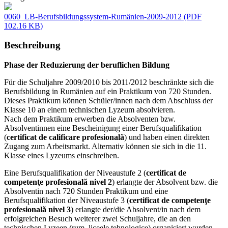
0060_LB-Berufsbildungssystem-Rumänien-2009-2012
(PDF
102.16 KB)
Beschreibung
Phase der Reduzierung der beruflichen Bildung
Für die Schuljahre 2009/2010 bis 2011/2012 beschränkte sich die
Berufsbildung in Rumänien auf ein Praktikum von 720 Stunden.
Dieses Praktikum können Schüler/innen nach dem Abschluss der
Klasse 10 an einem technischen Lyzeum absolvieren.
Nach dem Praktikum erwerben die Absolventen bzw.
Absolventinnen eine Bescheinigung einer Berufsqualifikation
(
certificat de calificare profesională
) und haben einen direkten
Zugang zum Arbeitsmarkt. Alternativ können sie sich in die 11.
Klasse eines Lyzeums einschreiben.
Eine Berufsqualifikation der Niveaustufe 2 (
certificat de
competenţe profesională nivel 2
) erlangte der Absolvent bzw. die
Absolventin nach 720 Stunden Praktikum und eine
Berufsqualifikation der Niveaustufe 3 (
certificat de competenţe
profesională nivel 3
) erlangte der/die Absolvent/in nach dem
erfolgreichen Besuch weiterer zwei Schuljahre, die an den
technischen Lyzeen (rum. liceele tehnologice) organisiert wurden.