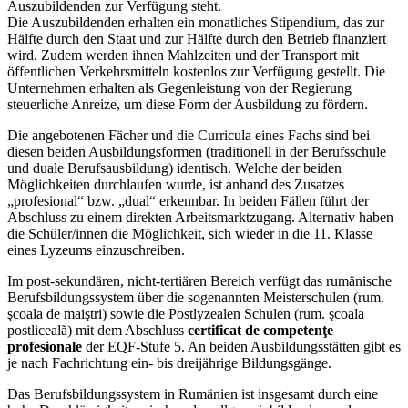
Auszubildenden zur Verfügung steht.
Die Auszubildenden erhalten ein monatliches Stipendium, das zur
Hälfte durch den Staat und zur Hälfte durch den Betrieb finanziert
wird. Zudem werden ihnen Mahlzeiten und der Transport mit
öffentlichen Verkehrsmitteln kostenlos zur Verfügung gestellt. Die
Unternehmen erhalten als Gegenleistung von der Regierung
steuerliche Anreize, um diese Form der Ausbildung zu fördern.
Die angebotenen Fächer und die Curricula eines Fachs sind bei
diesen beiden Ausbildungsformen (traditionell in der Berufsschule
und duale Berufsausbildung) identisch. Welche der beiden
Möglichkeiten durchlaufen wurde, ist anhand des Zusatzes
„profesional“ bzw. „dual“ erkennbar. In beiden Fällen führt der
Abschluss zu einem direkten Arbeitsmarktzugang. Alternativ haben
die Schüler/innen die Möglichkeit, sich wieder in die 11. Klasse
eines Lyzeums einzuschreiben.
Im post-sekundären, nicht-tertiären Bereich verfügt das rumänische
Berufsbildungssystem über die sogenannten Meisterschulen (rum.
şcoala de maiştri) sowie die Postlyzealen Schulen (rum. şcoala
postliceală) mit dem Abschluss
certificat de competenţe
profesionale
der EQF-Stufe 5. An beiden Ausbildungsstätten gibt es
je nach Fachrichtung ein- bis dreijährige Bildungsgänge.
Das Berufsbildungssystem in Rumänien ist insgesamt durch eine