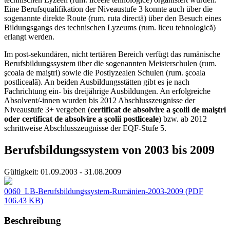
Eine Berufsqualifikation der Niveaustufe 3 konnte auch über die
sogenannte direkte Route (rum. ruta directă) über den Besuch eines
Bildungsgangs des technischen Lyzeums (rum. liceu tehnologică)
erlangt werden.
Im post-sekundären, nicht tertiären Bereich verfügt das rumänische
Berufsbildungssystem über die sogenannten Meisterschulen (rum.
şcoala de maiştri) sowie die Postlyzealen Schulen (rum. şcoala
postliceală). An beiden Ausbildungsstätten gibt es je nach
Fachrichtung ein- bis dreijährige Ausbildungen. An erfolgreiche
Absolvent/-innen wurden bis 2012 Abschlusszeugnisse der
Niveaustufe 3+ vergeben (
certificat de absolvire a şcolii de maiştri
oder certificat de absolvire a şcolii postliceale
) bzw. ab 2012
schrittweise Abschlusszeugnisse der EQF-Stufe 5.
Berufsbildungssystem von 2003 bis 2009
Gültigkeit:
01.09.2003 - 31.08.2009
0060_LB-Berufsbildungssystem-Rumänien-2003-2009
(PDF
106.43 KB)
Beschreibung