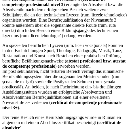
competenţe profesională nivel 3
) erlangte der Absolvent bzw. die
Absolventin nach dem erfolgreichen Besuch weiterer zwei
Schuljahre, die an den technischen Lyzeen (rum. liceele tehnologice)
organisiert wurden. Eine Berufsqualifikation der Niveaustufe 3
konnte außerdem über die sogenannte direkte Route (rum. ruta
directă) durch den Besuch eines Bildungsgangs des technischen
Lyzeums (rum. liceu tehnologică) erlangt werden.
An speziellen beruflichen Lyzeen (rum. liceu vocaţională) konnten
in den Fachrichtungen Sport, Theologie, Pädagogik, Musik, Tanz,
Restauration und Kunst nach Bestehen einer praktischen Prüfung
berufliche Befähigungsnachweise (
atestat profesional bzw. atestat
de competenţe profesionale
) erworben werden.
Im post-sekundären, nicht tertiären Bereich verfügt das rumänische
Berufsbildungssystem über die sogenannten Meisterschulen (rum.
şcoala de maiştri) sowie die Postlyzealen Schulen (rum. şcoala
postliceală). An beiden, je nach Fachrichtung ein- bis dreijährigen
Ausbildungsstätten wurden an erfolgreiche Absolventen und
Absolventinnen Berufsqualifikationen auf einer erweiterten
Niveaustufe 3+ verliehen (
certificat de competenţe profesionale
nivel 3+
).
Der reine Besuch eines Berufsbildungsgangs wurde in Rumänien
allgemein mit einem Abschlusszertifikat bescheinigt (
certificat de
absolvire
).