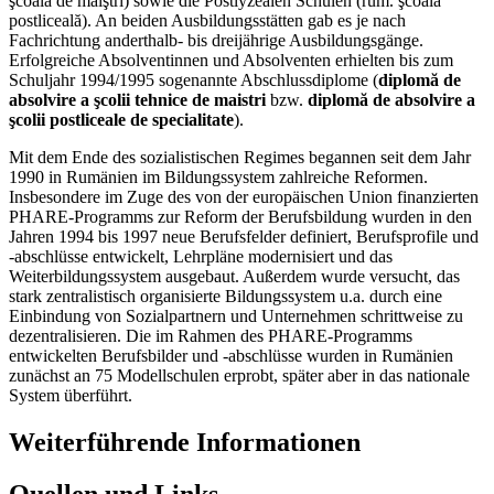
şcoala de maiştri) sowie die Postlyzealen Schulen (rum. şcoala
postliceală). An beiden Ausbildungsstätten gab es je nach
Fachrichtung anderthalb- bis dreijährige Ausbildungsgänge.
Erfolgreiche Absolventinnen und Absolventen erhielten bis zum
Schuljahr 1994/1995 sogenannte Abschlussdiplome (
diplomă de
absolvire a şcolii tehnice de maistri
bzw.
diplomă de absolvire a
şcolii postliceale de specialitate
).
Mit dem Ende des sozialistischen Regimes begannen seit dem Jahr
1990 in Rumänien im Bildungssystem zahlreiche Reformen.
Insbesondere im Zuge des von der europäischen Union finanzierten
PHARE-Programms zur Reform der Berufsbildung wurden in den
Jahren 1994 bis 1997 neue Berufsfelder definiert, Berufsprofile und
-abschlüsse entwickelt, Lehrpläne modernisiert und das
Weiterbildungssystem ausgebaut. Außerdem wurde versucht, das
stark zentralistisch organisierte Bildungssystem u.a. durch eine
Einbindung von Sozialpartnern und Unternehmen schrittweise zu
dezentralisieren. Die im Rahmen des PHARE-Programms
entwickelten Berufsbilder und -abschlüsse wurden in Rumänien
zunächst an 75 Modellschulen erprobt, später aber in das nationale
System überführt.
Weiterführende Informationen