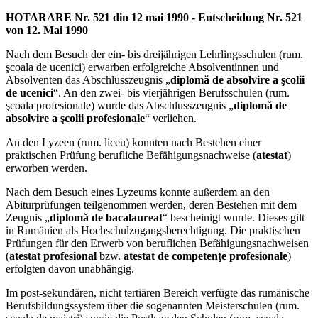
HOTARARE Nr. 521 din 12 mai 1990 - Entscheidung Nr. 521
von 12. Mai 1990
Nach dem Besuch der ein- bis dreijährigen Lehrlingsschulen (rum.
şcoala de ucenici) erwarben erfolgreiche Absolventinnen und
Absolventen das Abschlusszeugnis „
diplomă de absolvire a şcolii
de ucenici
“. An den zwei- bis vierjährigen Berufsschulen (rum.
şcoala profesionale) wurde das Abschlusszeugnis „
diplomă de
absolvire a şcolii profesionale
“ verliehen.
An den Lyzeen (rum. liceu) konnten nach Bestehen einer
praktischen Prüfung berufliche Befähigungsnachweise (
atestat
)
erworben werden.
Nach dem Besuch eines Lyzeums konnte außerdem an den
Abiturprüfungen teilgenommen werden, deren Bestehen mit dem
Zeugnis „
diplomă de bacalaureat
“ bescheinigt wurde. Dieses gilt
in Rumänien als Hochschulzugangsberechtigung. Die praktischen
Prüfungen für den Erwerb von beruflichen Befähigungsnachweisen
(
atestat profesional
bzw.
atestat de competenţe profesionale
)
erfolgten davon unabhängig.
Im post-sekundären, nicht tertiären Bereich verfügte das rumänische
Berufsbildungssystem über die sogenannten Meisterschulen (rum.