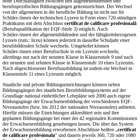
hohe Durchlässigkeit zwischen den allgemeinbildenden und
berufsspezifischen Bildungsgängen gekennzeichnet. Der Wechsel
von der allgemeinen in die berufliche Bildung ist nicht nur für
Schüler-/innen der technischen Lyzeen in Form eines 720-stündigen
Praktikums mit dem Abschluss
certificat de calificare profesională
(Berufsqualifikation der EQF-Stufe 3) möglich. Auch
Schüler-/innen der allgemeinbildenden und der fähigkeitsbezogenen
Lyzeen (rum.: liceu) können jederzeit in dasselbe Schuljahr einer
berufsbildenden Schule wechseln. Umgekehrt können
Schüler-/innen einer Berufsschule in ein Lyzeum wechseln,
allerdings nur nach der neunten Klasse in Klassenstufe 9 und nach
der neunten und zehnten Klasse in Klassenstufe 10 eines Lyzeums.
Nach abgeschlossener Berufsausbildung ist zudem ein Wechsel in
Klassenstufe 11 eines Lyzeums möglich.
Staatliche und private Bildungseinrichtungen können neben
Bildungsgängen des staatlichen Berufsbildungssystems auf der
Grundlage national einheitlicher Lehrpläne seit 2000 auch eigene
Bildungsgänge der Erwachsenenbildung der verschiedenen EQF-
Niveaustufen (bzw. bis 2012 der nationalen Niveaustufen) anbieten.
Hierfür müssen die Einrichtungen akkreditiert sein und ihre
geplanten Bildungsgänge bei einer der 42 regionalen Kommissionen
der Erwachsenenbildung genehmigen lassen. Die über das System
der Erwachsenenbildung erworbenen Abschlüsse heißen „
certificat
de calificare profesionala
" und dauern jeweils 360, 720 oder 1080