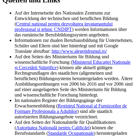
Quellen und Links
Auf der Internetseite des Nationalen Zentrums zur
Entwicklung der technischen und beruflichen Bildung
(
Centrul national pentru dezvoltarea invatamantului
profesional si tehnic CNDIPT
) werden Informationen über
das rumänische Berufsbildungssystem angeboten.
Informationen zur dualen Berufsausbildung für Unternehmen,
Schüler und Eltern sind hier hinterlegt und mit Google
Translate abrufbar:
http://www.alegetidrumul.ro/
Auf den Seiten des Ministeriums für Bildung und
wissenschaftliche Forschung (
Ministerul Educației Nationale
și Cercetării Științifice
) können alle aktuell gültigen
Rechtsgrundlagen des staatlichen (allgemeinen und
beruflichen) Bildungssystems heruntergeladen werden. Ältere
Ausbildungsordnungen von 2006 bis 2016 und vor 2006 sind
auf einer ausgelagerten Seite des Ministeriums für Bildung
und wissenschaftliche Forschung hinterlegt.
Im nationalen Register der Bildungsgänge der
Erwachsenenbildung (
Registrul National al Furnizorilor de
Formare Profesionala a Adultilor
) sind alle staatlich
autorisierten Bildungsangebote verzeichnet.
Auf den Seiten der Nationalstelle für Qualifikationen
(
Autoritatea Naţională pentru Calificări
) können die
Berufsstandards (
Standarde Ocupationale
) heruntergeladen