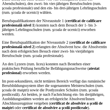
Abendschulen), den zwei- bis vier-jährigen Berufsschulen (rum.
şcoala profesionale) und den ein- bis drei-jährigen Lehrlingsschulen
(rum. şcoala de ucenici) wählen.
Berufsqualifikationen der Niveaustufe 1 (
certificat de calificare
profesională nivel 1
) konnten nach dem Besuch der 1- bis 3-
jährigen Lehrlingsschulen (rum. şcoala de ucenici) erworben
werden.
Eine Berufsqualifikation der Niveaustufe 2 (
certificat de calificare
profesională nivel 2
) erlangten der Absolvent bzw. die Absolventin
nach dem erfolgreichen Besuch einer zwei- bis vierjährigen
Berufsschule (rum. şcoala profesionale).
An den Lyzeen (rum. liceu) konnten nach Bestehen einer
praktischen Prüfung berufliche Befähigungsnachweise (
atestat
profesional
) erworben werden.
Im post-sekundären, nicht tertiären Bereich verfügt das rumänische
Berufsbildungssystem über die sogenannten Meisterschulen (rum.
şcoala de maiştri) sowie die Postlyzealen Schulen (rum. şcoala
postliceală). An beiden, je nach Fachrichtung ein- bis dreijährigen,
Ausbildungsstätten werden an erfolgreiche Absolvent/Innen
Abschlusszeugnisse vergeben (
certificat de absolvire a şcolii de
maiştri
oder
certificat de absolvire a şcolii postliceale
).