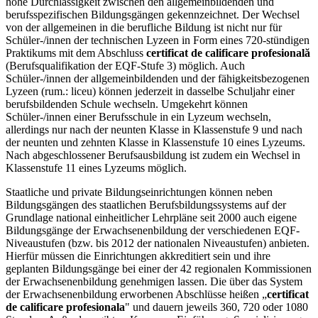
hohe Durchlässigkeit zwischen den allgemeinbildenden und
berufsspezifischen Bildungsgängen gekennzeichnet. Der Wechsel
von der allgemeinen in die berufliche Bildung ist nicht nur für
Schüler-/innen der technischen Lyzeen in Form eines 720-stündigen
Praktikums mit dem Abschluss
certificat de calificare profesională
(Berufsqualifikation der EQF-Stufe 3) möglich. Auch
Schüler-/innen der allgemeinbildenden und der fähigkeitsbezogenen
Lyzeen (rum.: liceu) können jederzeit in dasselbe Schuljahr einer
berufsbildenden Schule wechseln. Umgekehrt können
Schüler-/innen einer Berufsschule in ein Lyzeum wechseln,
allerdings nur nach der neunten Klasse in Klassenstufe 9 und nach
der neunten und zehnten Klasse in Klassenstufe 10 eines Lyzeums.
Nach abgeschlossener Berufsausbildung ist zudem ein Wechsel in
Klassenstufe 11 eines Lyzeums möglich.
Staatliche und private Bildungseinrichtungen können neben
Bildungsgängen des staatlichen Berufsbildungssystems auf der
Grundlage national einheitlicher Lehrpläne seit 2000 auch eigene
Bildungsgänge der Erwachsenenbildung der verschiedenen EQF-
Niveaustufen (bzw. bis 2012 der nationalen Niveaustufen) anbieten.
Hierfür müssen die Einrichtungen akkreditiert sein und ihre
geplanten Bildungsgänge bei einer der 42 regionalen Kommissionen
der Erwachsenenbildung genehmigen lassen. Die über das System
der Erwachsenenbildung erworbenen Abschlüsse heißen „
certificat
de calificare profesionala
" und dauern jeweils 360, 720 oder 1080