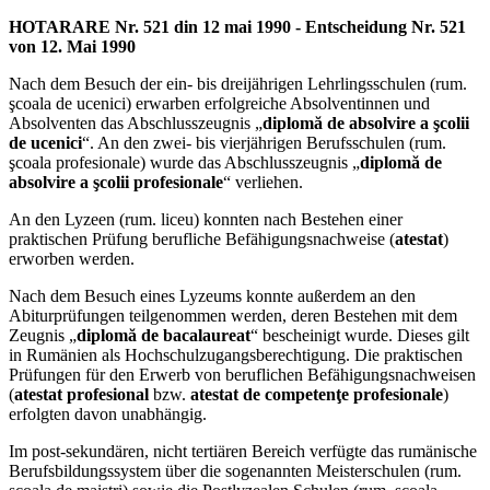
HOTARARE Nr. 521 din 12 mai 1990 - Entscheidung Nr. 521
von 12. Mai 1990
Nach dem Besuch der ein- bis dreijährigen Lehrlingsschulen (rum.
şcoala de ucenici) erwarben erfolgreiche Absolventinnen und
Absolventen das Abschlusszeugnis „
diplomă de absolvire a şcolii
de ucenici
“. An den zwei- bis vierjährigen Berufsschulen (rum.
şcoala profesionale) wurde das Abschlusszeugnis „
diplomă de
absolvire a şcolii profesionale
“ verliehen.
An den Lyzeen (rum. liceu) konnten nach Bestehen einer
praktischen Prüfung berufliche Befähigungsnachweise (
atestat
)
erworben werden.
Nach dem Besuch eines Lyzeums konnte außerdem an den
Abiturprüfungen teilgenommen werden, deren Bestehen mit dem
Zeugnis „
diplomă de bacalaureat
“ bescheinigt wurde. Dieses gilt
in Rumänien als Hochschulzugangsberechtigung. Die praktischen
Prüfungen für den Erwerb von beruflichen Befähigungsnachweisen
(
atestat profesional
bzw.
atestat de competenţe profesionale
)
erfolgten davon unabhängig.
Im post-sekundären, nicht tertiären Bereich verfügte das rumänische
Berufsbildungssystem über die sogenannten Meisterschulen (rum.