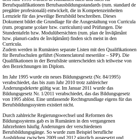
Berufsqualifikationen Berufsausbildungsstandards (rum. standard de
pregătire profesională) entwickelt, die in Kompetenzeinheiten
Lernziele für das jeweilige Berufsbild beschreiben. Dieses
Dokument bildet die Grundlage für die Ausgestaltung von Curricula
(rum. programe şcolare bzw. curriculum) und Prüfungen. Die
Stundentafeln bzw. Modulübersichten (rum. plan de învăţământ
bzw. planuri-cadru de învăţământ) finden sich meist in den
Curricula.
Zudem werden in Rumänien separate Listen mit den Qualifikationen
für Berufsschulen geführt (Nomenclatorul meseriilor – SPP). Die
Qualifikationen in der Berufsliste unterscheiden sich teilweise von
den Bezeichnungen im Diplom.
Im Jahr 1995 wurde ein neues Bildungsgesetz (Nr. 84/1995)
verabschiedet, das bis zum Jahr 2010 trotz zahlreicher
Änderungsdekrete gültig war. Im Januar 2011 wurde das
Bildungsgesetz Nr. 1/2011 verabschiedet, das das Bildungsgesetz
von 1995 ablöst. Eine umfassende Rechtsgrundlage eigens für das
Berufsbildungssystem existiert nicht.
Durch zahlreiche Regierungswechsel und Reformen des
Bildungssystems gab es in Rumänien in den vergangenen
Jahrzehnten häufig Änderungen der verschiedenen
Berufsbildungsgänge. So wurde zum Beispiel berufliche
Ausbildung zwischen 2009 und 2012 gänzlich ausgesetzt und