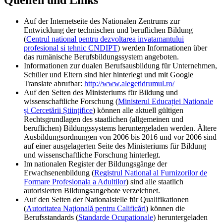
Quellen und Links
Auf der Internetseite des Nationalen Zentrums zur
Entwicklung der technischen und beruflichen Bildung
(
Centrul national pentru dezvoltarea invatamantului
profesional si tehnic CNDIPT
) werden Informationen über
das rumänische Berufsbildungssystem angeboten.
Informationen zur dualen Berufsausbildung für Unternehmen,
Schüler und Eltern sind hier hinterlegt und mit Google
Translate abrufbar:
http://www.alegetidrumul.ro/
Auf den Seiten des Ministeriums für Bildung und
wissenschaftliche Forschung (
Ministerul Educației Nationale
și Cercetării Științifice
) können alle aktuell gültigen
Rechtsgrundlagen des staatlichen (allgemeinen und
beruflichen) Bildungssystems heruntergeladen werden. Ältere
Ausbildungsordnungen von 2006 bis 2016 und vor 2006 sind
auf einer ausgelagerten Seite des Ministeriums für Bildung
und wissenschaftliche Forschung hinterlegt.
Im nationalen Register der Bildungsgänge der
Erwachsenenbildung (
Registrul National al Furnizorilor de
Formare Profesionala a Adultilor
) sind alle staatlich
autorisierten Bildungsangebote verzeichnet.
Auf den Seiten der Nationalstelle für Qualifikationen
(
Autoritatea Naţională pentru Calificări
) können die
Berufsstandards (
Standarde Ocupationale
) heruntergeladen