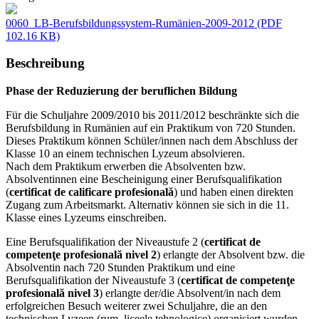
0060_LB-Berufsbildungssystem-Rumänien-2009-2012
(PDF
102.16 KB)
Beschreibung
Phase der Reduzierung der beruflichen Bildung
Für die Schuljahre 2009/2010 bis 2011/2012 beschränkte sich die
Berufsbildung in Rumänien auf ein Praktikum von 720 Stunden.
Dieses Praktikum können Schüler/innen nach dem Abschluss der
Klasse 10 an einem technischen Lyzeum absolvieren.
Nach dem Praktikum erwerben die Absolventen bzw.
Absolventinnen eine Bescheinigung einer Berufsqualifikation
(
certificat de calificare profesională
) und haben einen direkten
Zugang zum Arbeitsmarkt. Alternativ können sie sich in die 11.
Klasse eines Lyzeums einschreiben.
Eine Berufsqualifikation der Niveaustufe 2 (
certificat de
competenţe profesională nivel 2
) erlangte der Absolvent bzw. die
Absolventin nach 720 Stunden Praktikum und eine
Berufsqualifikation der Niveaustufe 3 (
certificat de competenţe
profesională nivel 3
) erlangte der/die Absolvent/in nach dem
erfolgreichen Besuch weiterer zwei Schuljahre, die an den
technischen Lyzeen (rum. liceele tehnologice) organisiert wurden.