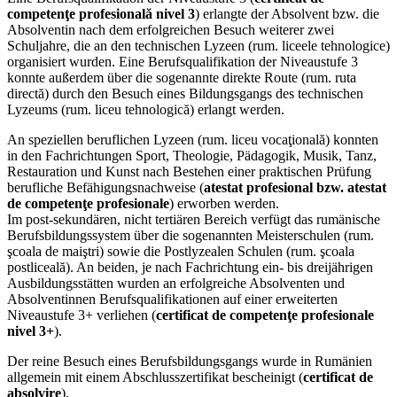
competenţe profesională nivel 3
) erlangte der Absolvent bzw. die
Absolventin nach dem erfolgreichen Besuch weiterer zwei
Schuljahre, die an den technischen Lyzeen (rum. liceele tehnologice)
organisiert wurden. Eine Berufsqualifikation der Niveaustufe 3
konnte außerdem über die sogenannte direkte Route (rum. ruta
directă) durch den Besuch eines Bildungsgangs des technischen
Lyzeums (rum. liceu tehnologică) erlangt werden.
An speziellen beruflichen Lyzeen (rum. liceu vocaţională) konnten
in den Fachrichtungen Sport, Theologie, Pädagogik, Musik, Tanz,
Restauration und Kunst nach Bestehen einer praktischen Prüfung
berufliche Befähigungsnachweise (
atestat profesional bzw. atestat
de competenţe profesionale
) erworben werden.
Im post-sekundären, nicht tertiären Bereich verfügt das rumänische
Berufsbildungssystem über die sogenannten Meisterschulen (rum.
şcoala de maiştri) sowie die Postlyzealen Schulen (rum. şcoala
postliceală). An beiden, je nach Fachrichtung ein- bis dreijährigen
Ausbildungsstätten wurden an erfolgreiche Absolventen und
Absolventinnen Berufsqualifikationen auf einer erweiterten
Niveaustufe 3+ verliehen (
certificat de competenţe profesionale
nivel 3+
).
Der reine Besuch eines Berufsbildungsgangs wurde in Rumänien
allgemein mit einem Abschlusszertifikat bescheinigt (
certificat de
absolvire
).