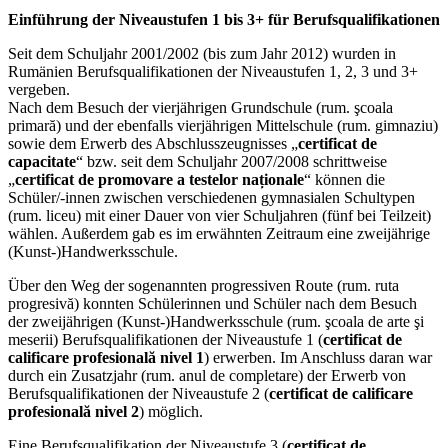
Einführung der Niveaustufen 1 bis 3+ für Berufsqualifikationen
Seit dem Schuljahr 2001/2002 (bis zum Jahr 2012) wurden in
Rumänien Berufsqualifikationen der Niveaustufen 1, 2, 3 und 3+
vergeben.
Nach dem Besuch der vierjährigen Grundschule (rum. şcoala
primară) und der ebenfalls vierjährigen Mittelschule (rum. gimnaziu)
sowie dem Erwerb des Abschlusszeugnisses „
certificat de
capacitate
“ bzw. seit dem Schuljahr 2007/2008 schrittweise
„
certificat de promovare a testelor naționale
“ können die
Schüler/-innen zwischen verschiedenen gymnasialen Schultypen
(rum. liceu) mit einer Dauer von vier Schuljahren (fünf bei Teilzeit)
wählen. Außerdem gab es im erwähnten Zeitraum eine zweijährige
(Kunst-)Handwerksschule.
Über den Weg der sogenannten progressiven Route (rum. ruta
progresivă) konnten Schülerinnen und Schüler nach dem Besuch
der zweijährigen (Kunst-)Handwerksschule (rum. şcoala de arte şi
meserii) Berufsqualifikationen der Niveaustufe 1 (
certificat de
calificare profesională nivel 1
) erwerben. Im Anschluss daran war
durch ein Zusatzjahr (rum. anul de completare) der Erwerb von
Berufsqualifikationen der Niveaustufe 2 (
certificat de calificare
profesională nivel 2
) möglich.
Eine Berufsqualifikation der Niveaustufe 3 (
certificat de