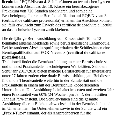
liceului
auf EQF-Niveau 4. Schüler/-innen an technischen Lyzeen
können nach Abschluss der 10. Klasse ein berufsbezogenes
Praktikum von 720 Stunden absolvieren und somit eine
Bescheinigung über eine Berufsqualifikation auf EQF-Niveau 3
(certificat de calificare profesională) erhalten. Im Anschluss können
sie, falls erwünscht zum Erwerb des certificat de absolvire a liceului
an das technische Lyzeum zurückkehren.
Die dreijährige Berufsausbildung von Klassenstufe 10 bis 12
beinhaltet allgemeinbildende sowie berufsspezifische Lehrmodule.
Bei bestandener Abschlussprüfung erhalten die Schüler/innen eine
Berufsqualifikation auf EQR-Niveau 3 (
certificat de calificare
profesională
).
Traditionell findet die Berufsausbildung an einer Berufsschule statt
und umfasst Praxisanteile in schuleigenen Werkstätten. Seit dem
Schuljahr 2017/2018 bieten manche Berufsschulen für Interessierte
unter 27 Jahren zudem eine duale Berufsausbildung an. Bei dieser
finden die Theorieanteile weiterhin in der Schule statt und die
Praxisanteile in einem mit der Berufsschule kooperierenden
Unternehmen. Die Ausbildung beinhaltet im ersten und zweiten Jahr
einen Praxisanteil von 60% (24 Wochen pro Jahr), der im dritten
Jahr auf 75% ansteigt. Die Schüler-/innen sind die gesamte
Ausbildung über in Blöcken abwechselnd in der Berufsschule und
im Unternehmen. Im Unternehmen sowie in der Schule wird ein
„Praxis-Tutor“ ernannt, der als Ansprechperson für die