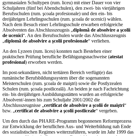
gymnasialen Schultypen (rum. liceu) mit einer Dauer von vier
Schuljahren (fünf bei Abendschulen), den zwei- bis vierjährigen
Berufsschulen (rum. şcoala profesionale) und den ein- bis
dreijährigen Lehrlingsschulen (rum. şcoala de ucenici) wählen.
Nach dem Besuch einer Lehrlingsschule erwarben erfolgreiche
Absolventen das Abschlusszeugnis „
diplomă de absolvire a şcolii
de ucenici
“. An den Berufsschulen wurde das Abschlusszeugnis
„
diplomă de absolvire a şcolii profesionale
“ verliehen.
An den Lyzeen (rum. liceu) konnten nach Bestehen einer
praktischen Prüfung berufliche Befähigungsnachweise (
atestat
profesional
) erworben werden.
Im post-sekundären, nicht tertiären Bereich verfügt(e) das
rumänische Berufsbildungssystem über die sogenannten
Meisterschulen (rum. şcoala de maiştri) sowie die Postlyzealen
Schulen (rum. şcoala postliceală). An beiden je nach Fachrichtung
ein- bis dreijährigen Ausbildungsstätten wurden an erfolgreiche
Absolvent/-innen bis zum Schuljahr 2001/2002 die
Abschlusszeugnisse „
certificat de absolvire a şcolii de maiştri
“
bzw. „
certificat de absolvire a şcolii postliceale
“ vergeben.
Um den durch das PHARE-Programm begonnenen Reformprozess
zur Entwicklung der beruflichen Aus- und Weiterbildung nah Ende
des sozialistischen Regimes weiterzuführen, wurde im Jahr 1999 das