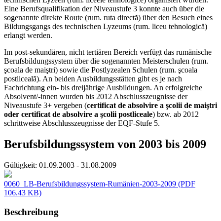
Eine Berufsqualifikation der Niveaustufe 3 konnte auch über die
sogenannte direkte Route (rum. ruta directă) über den Besuch eines
Bildungsgangs des technischen Lyzeums (rum. liceu tehnologică)
erlangt werden.
Im post-sekundären, nicht tertiären Bereich verfügt das rumänische
Berufsbildungssystem über die sogenannten Meisterschulen (rum.
şcoala de maiştri) sowie die Postlyzealen Schulen (rum. şcoala
postliceală). An beiden Ausbildungsstätten gibt es je nach
Fachrichtung ein- bis dreijährige Ausbildungen. An erfolgreiche
Absolvent/-innen wurden bis 2012 Abschlusszeugnisse der
Niveaustufe 3+ vergeben (
certificat de absolvire a şcolii de maiştri
oder certificat de absolvire a şcolii postliceale
) bzw. ab 2012
schrittweise Abschlusszeugnisse der EQF-Stufe 5.
Berufsbildungssystem von 2003 bis 2009
Gültigkeit:
01.09.2003 - 31.08.2009
0060_LB-Berufsbildungssystem-Rumänien-2003-2009
(PDF
106.43 KB)
Beschreibung