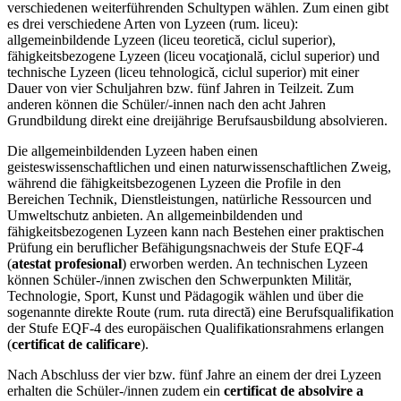
verschiedenen weiterführenden Schultypen wählen. Zum einen gibt
es drei verschiedene Arten von Lyzeen (rum. liceu):
allgemeinbildende Lyzeen (liceu teoretică, ciclul superior),
fähigkeitsbezogene Lyzeen (liceu vocaţională, ciclul superior) und
technische Lyzeen (liceu tehnologică, ciclul superior) mit einer
Dauer von vier Schuljahren bzw. fünf Jahren in Teilzeit. Zum
anderen können die Schüler/-innen nach den acht Jahren
Grundbildung direkt eine dreijährige Berufsausbildung absolvieren.
Die allgemeinbildenden Lyzeen haben einen
geisteswissenschaftlichen und einen naturwissenschaftlichen Zweig,
während die fähigkeitsbezogenen Lyzeen die Profile in den
Bereichen Technik, Dienstleistungen, natürliche Ressourcen und
Umweltschutz anbieten. An allgemeinbildenden und
fähigkeitsbezogenen Lyzeen kann nach Bestehen einer praktischen
Prüfung ein beruflicher Befähigungsnachweis der Stufe EQF-4
(
atestat profesional
) erworben werden. An technischen Lyzeen
können Schüler-/innen zwischen den Schwerpunkten Militär,
Technologie, Sport, Kunst und Pädagogik wählen und über die
sogenannte direkte Route (rum. ruta directă) eine Berufsqualifikation
der Stufe EQF-4 des europäischen Qualifikationsrahmens erlangen
(
certificat de calificare
).
Nach Abschluss der vier bzw. fünf Jahre an einem der drei Lyzeen
erhalten die Schüler-/innen zudem ein
certificat de absolvire a