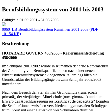
Berufsbildungssystem von 2001 bis 2003
Gültigkeit:
01.09.2001 - 31.08.2003
0060_LB-Berufsbildungssystem-Rumänien-2001-2003
(PDF
101.54 KB)
Beschreibung
HOTARARE GUVERN 458/2000 - Regierungsentscheidung
458/2000
Im Schuljahr 2001/2002 wurde in Rumänien der erste Reformschritt
der Zuordnung von Berufsqualifikationen nach einer neuen
Niveaustufenstufensystematik begonnen. Allerdings blieb die
Grundstruktur der Bildungsgänge bis zum Schuljahr 2002/2003
unverändert.
Nach dem Besuch der vierjährigen Grundschule (rum. şcoala
primară), der vierjährigen Mittelschule (rum. gimnaziu) und dem
Erwerb des Abschlusszeugnisses „
certificat de capacitate
“ konnten
die Schüler/-innen zwischen verschiedenen gymnasialen Schultypen
(rum. liceu) mit einer Dauer von vier Schuljahren (fünf bei