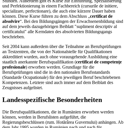
Stunden. Außerdem gibt es Kurse zur Einführung, Spezialisierung
und Perfektionierung in einem Fachbereich (cursurile de initiere,
specializare, perfectionare), die auch eine kürzere Dauer haben
können. Diese Kurse führen zu dem Abschluss „
certificat de
absolvire
“. Bei den Bildungsgängen der Erwachsenenbildung sind
auf dem jeweils dazugehörigen Beiblatt "supliment descriptiv al
certificatului" alle Kerndaten des absolvierten Bildungsgangs
beschrieben.
Seit 2004 kann außerdem über die Teilnahme an Berufsprüfungen
an Testzentren, die von der Nationalstelle für Qualifikationen
akkreditiert wurden, auch ohne vorausgehende Ausbildung eine
staatlich anerkannte Berufsqualifikation (
certificat de competenţe
profesionale
) erworben werden. Grundlage für die
Berufsprüfungen sind die in den nationalen Berufsstandards
(Standarde Ocupationale) für den jeweiligen Beruf beschriebenen
Kompetenzen. Letztere sind auch immer auf dem Beiblatt des
Zeugnisses aufgelistet.
Landesspezifische Besonderheiten
Die Berufsqualifikationen, die in Rumänien erworben werden
können, werden in Berufslisten aufgeführt, die
Regierungsbeschlüssen (rum. Hotărârea Guvernului) anhängen. Ab
dem Jahr 1995 wurden in Rumänien nach und nach für