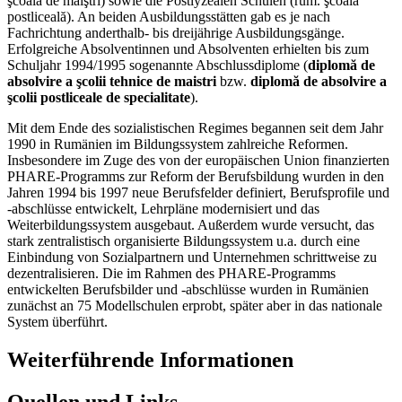
şcoala de maiştri) sowie die Postlyzealen Schulen (rum. şcoala
postliceală). An beiden Ausbildungsstätten gab es je nach
Fachrichtung anderthalb- bis dreijährige Ausbildungsgänge.
Erfolgreiche Absolventinnen und Absolventen erhielten bis zum
Schuljahr 1994/1995 sogenannte Abschlussdiplome (
diplomă de
absolvire a şcolii tehnice de maistri
bzw.
diplomă de absolvire a
şcolii postliceale de specialitate
).
Mit dem Ende des sozialistischen Regimes begannen seit dem Jahr
1990 in Rumänien im Bildungssystem zahlreiche Reformen.
Insbesondere im Zuge des von der europäischen Union finanzierten
PHARE-Programms zur Reform der Berufsbildung wurden in den
Jahren 1994 bis 1997 neue Berufsfelder definiert, Berufsprofile und
-abschlüsse entwickelt, Lehrpläne modernisiert und das
Weiterbildungssystem ausgebaut. Außerdem wurde versucht, das
stark zentralistisch organisierte Bildungssystem u.a. durch eine
Einbindung von Sozialpartnern und Unternehmen schrittweise zu
dezentralisieren. Die im Rahmen des PHARE-Programms
entwickelten Berufsbilder und -abschlüsse wurden in Rumänien
zunächst an 75 Modellschulen erprobt, später aber in das nationale
System überführt.
Weiterführende Informationen