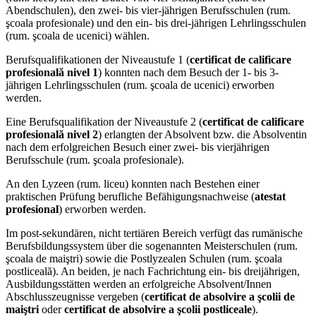
Abendschulen), den zwei- bis vier-jährigen Berufsschulen (rum.
şcoala profesionale) und den ein- bis drei-jährigen Lehrlingsschulen
(rum. şcoala de ucenici) wählen.
Berufsqualifikationen der Niveaustufe 1 (
certificat de calificare
profesională nivel 1
) konnten nach dem Besuch der 1- bis 3-
jährigen Lehrlingsschulen (rum. şcoala de ucenici) erworben
werden.
Eine Berufsqualifikation der Niveaustufe 2 (
certificat de calificare
profesională nivel 2
) erlangten der Absolvent bzw. die Absolventin
nach dem erfolgreichen Besuch einer zwei- bis vierjährigen
Berufsschule (rum. şcoala profesionale).
An den Lyzeen (rum. liceu) konnten nach Bestehen einer
praktischen Prüfung berufliche Befähigungsnachweise (
atestat
profesional
) erworben werden.
Im post-sekundären, nicht tertiären Bereich verfügt das rumänische
Berufsbildungssystem über die sogenannten Meisterschulen (rum.
şcoala de maiştri) sowie die Postlyzealen Schulen (rum. şcoala
postliceală). An beiden, je nach Fachrichtung ein- bis dreijährigen,
Ausbildungsstätten werden an erfolgreiche Absolvent/Innen
Abschlusszeugnisse vergeben (
certificat de absolvire a şcolii de
maiştri
oder
certificat de absolvire a şcolii postliceale
).