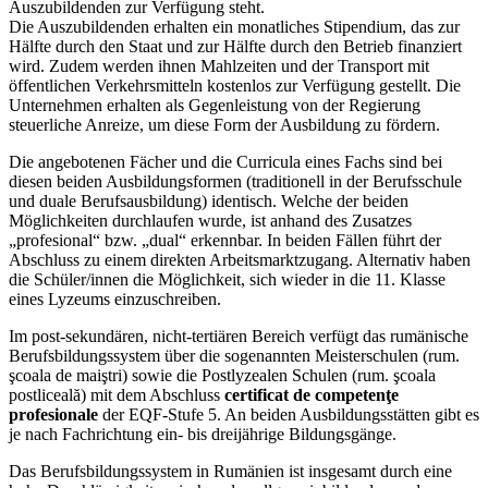
Auszubildenden zur Verfügung steht.
Die Auszubildenden erhalten ein monatliches Stipendium, das zur
Hälfte durch den Staat und zur Hälfte durch den Betrieb finanziert
wird. Zudem werden ihnen Mahlzeiten und der Transport mit
öffentlichen Verkehrsmitteln kostenlos zur Verfügung gestellt. Die
Unternehmen erhalten als Gegenleistung von der Regierung
steuerliche Anreize, um diese Form der Ausbildung zu fördern.
Die angebotenen Fächer und die Curricula eines Fachs sind bei
diesen beiden Ausbildungsformen (traditionell in der Berufsschule
und duale Berufsausbildung) identisch. Welche der beiden
Möglichkeiten durchlaufen wurde, ist anhand des Zusatzes
„profesional“ bzw. „dual“ erkennbar. In beiden Fällen führt der
Abschluss zu einem direkten Arbeitsmarktzugang. Alternativ haben
die Schüler/innen die Möglichkeit, sich wieder in die 11. Klasse
eines Lyzeums einzuschreiben.
Im post-sekundären, nicht-tertiären Bereich verfügt das rumänische
Berufsbildungssystem über die sogenannten Meisterschulen (rum.
şcoala de maiştri) sowie die Postlyzealen Schulen (rum. şcoala
postliceală) mit dem Abschluss
certificat de competenţe
profesionale
der EQF-Stufe 5. An beiden Ausbildungsstätten gibt es
je nach Fachrichtung ein- bis dreijährige Bildungsgänge.
Das Berufsbildungssystem in Rumänien ist insgesamt durch eine