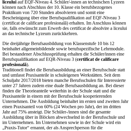
liceului
auf EQF-Niveau 4. Schüler/-innen an technischen Lyzeen
können nach Abschluss der 10. Klasse ein berufsbezogenes
Praktikum von 720 Stunden absolvieren und somit eine
Bescheinigung über eine Berufsqualifikation auf EQF-Niveau 3
(certificat de calificare profesională) erhalten. Im Anschluss können
sie, falls erwünscht zum Erwerb des certificat de absolvire a liceului
an das technische Lyzeum zurückkehren.
Die dreijährige Berufsausbildung von Klassenstufe 10 bis 12
beinhaltet allgemeinbildende sowie berufsspezifische Lehrmodule.
Bei bestandener Abschlussprüfung erhalten die Schüler/innen eine
Berufsqualifikation auf EQR-Niveau 3 (
certificat de calificare
profesională
).
Traditionell findet die Berufsausbildung an einer Berufsschule statt
und umfasst Praxisanteile in schuleigenen Werkstätten. Seit dem
Schuljahr 2017/2018 bieten manche Berufsschulen für Interessierte
unter 27 Jahren zudem eine duale Berufsausbildung an. Bei dieser
finden die Theorieanteile weiterhin in der Schule statt und die
Praxisanteile in einem mit der Berufsschule kooperierenden
Unternehmen. Die Ausbildung beinhaltet im ersten und zweiten Jahr
einen Praxisanteil von 60% (24 Wochen pro Jahr), der im dritten
Jahr auf 75% ansteigt. Die Schüler-/innen sind die gesamte
Ausbildung über in Blöcken abwechselnd in der Berufsschule und
im Unternehmen. Im Unternehmen sowie in der Schule wird ein
„Praxis-Tutor“ ernannt, der als Ansprechperson für die