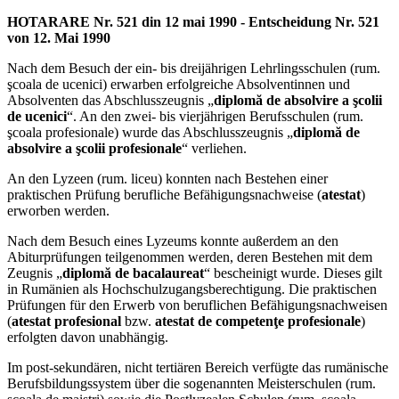
HOTARARE Nr. 521 din 12 mai 1990 - Entscheidung Nr. 521
von 12. Mai 1990
Nach dem Besuch der ein- bis dreijährigen Lehrlingsschulen (rum.
şcoala de ucenici) erwarben erfolgreiche Absolventinnen und
Absolventen das Abschlusszeugnis „
diplomă de absolvire a şcolii
de ucenici
“. An den zwei- bis vierjährigen Berufsschulen (rum.
şcoala profesionale) wurde das Abschlusszeugnis „
diplomă de
absolvire a şcolii profesionale
“ verliehen.
An den Lyzeen (rum. liceu) konnten nach Bestehen einer
praktischen Prüfung berufliche Befähigungsnachweise (
atestat
)
erworben werden.
Nach dem Besuch eines Lyzeums konnte außerdem an den
Abiturprüfungen teilgenommen werden, deren Bestehen mit dem
Zeugnis „
diplomă de bacalaureat
“ bescheinigt wurde. Dieses gilt
in Rumänien als Hochschulzugangsberechtigung. Die praktischen
Prüfungen für den Erwerb von beruflichen Befähigungsnachweisen
(
atestat profesional
bzw.
atestat de competenţe profesionale
)
erfolgten davon unabhängig.
Im post-sekundären, nicht tertiären Bereich verfügte das rumänische
Berufsbildungssystem über die sogenannten Meisterschulen (rum.