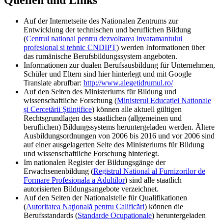
Quellen und Links
Auf der Internetseite des Nationalen Zentrums zur
Entwicklung der technischen und beruflichen Bildung
(
Centrul national pentru dezvoltarea invatamantului
profesional si tehnic CNDIPT
) werden Informationen über
das rumänische Berufsbildungssystem angeboten.
Informationen zur dualen Berufsausbildung für Unternehmen,
Schüler und Eltern sind hier hinterlegt und mit Google
Translate abrufbar:
http://www.alegetidrumul.ro/
Auf den Seiten des Ministeriums für Bildung und
wissenschaftliche Forschung (
Ministerul Educației Nationale
și Cercetării Științifice
) können alle aktuell gültigen
Rechtsgrundlagen des staatlichen (allgemeinen und
beruflichen) Bildungssystems heruntergeladen werden. Ältere
Ausbildungsordnungen von 2006 bis 2016 und vor 2006 sind
auf einer ausgelagerten Seite des Ministeriums für Bildung
und wissenschaftliche Forschung hinterlegt.
Im nationalen Register der Bildungsgänge der
Erwachsenenbildung (
Registrul National al Furnizorilor de
Formare Profesionala a Adultilor
) sind alle staatlich
autorisierten Bildungsangebote verzeichnet.
Auf den Seiten der Nationalstelle für Qualifikationen
(
Autoritatea Naţională pentru Calificări
) können die
Berufsstandards (
Standarde Ocupationale
) heruntergeladen