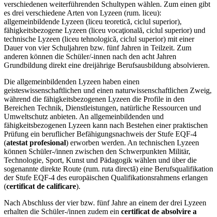
verschiedenen weiterführenden Schultypen wählen. Zum einen gibt
es drei verschiedene Arten von Lyzeen (rum. liceu):
allgemeinbildende Lyzeen (liceu teoretică, ciclul superior),
fähigkeitsbezogene Lyzeen (liceu vocaţională, ciclul superior) und
technische Lyzeen (liceu tehnologică, ciclul superior) mit einer
Dauer von vier Schuljahren bzw. fünf Jahren in Teilzeit. Zum
anderen können die Schüler/-innen nach den acht Jahren
Grundbildung direkt eine dreijährige Berufsausbildung absolvieren.
Die allgemeinbildenden Lyzeen haben einen
geisteswissenschaftlichen und einen naturwissenschaftlichen Zweig,
während die fähigkeitsbezogenen Lyzeen die Profile in den
Bereichen Technik, Dienstleistungen, natürliche Ressourcen und
Umweltschutz anbieten. An allgemeinbildenden und
fähigkeitsbezogenen Lyzeen kann nach Bestehen einer praktischen
Prüfung ein beruflicher Befähigungsnachweis der Stufe EQF-4
(
atestat profesional
) erworben werden. An technischen Lyzeen
können Schüler-/innen zwischen den Schwerpunkten Militär,
Technologie, Sport, Kunst und Pädagogik wählen und über die
sogenannte direkte Route (rum. ruta directă) eine Berufsqualifikation
der Stufe EQF-4 des europäischen Qualifikationsrahmens erlangen
(
certificat de calificare
).
Nach Abschluss der vier bzw. fünf Jahre an einem der drei Lyzeen
erhalten die Schüler-/innen zudem ein
certificat de absolvire a