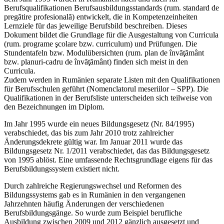
Berufsqualifikationen Berufsausbildungsstandards (rum. standard de
pregătire profesională) entwickelt, die in Kompetenzeinheiten
Lernziele für das jeweilige Berufsbild beschreiben. Dieses
Dokument bildet die Grundlage für die Ausgestaltung von Curricula
(rum. programe şcolare bzw. curriculum) und Prüfungen. Die
Stundentafeln bzw. Modulübersichten (rum. plan de învăţământ
bzw. planuri-cadru de învăţământ) finden sich meist in den
Curricula.
Zudem werden in Rumänien separate Listen mit den Qualifikationen
für Berufsschulen geführt (Nomenclatorul meseriilor – SPP). Die
Qualifikationen in der Berufsliste unterscheiden sich teilweise von
den Bezeichnungen im Diplom.
Im Jahr 1995 wurde ein neues Bildungsgesetz (Nr. 84/1995)
verabschiedet, das bis zum Jahr 2010 trotz zahlreicher
Änderungsdekrete gültig war. Im Januar 2011 wurde das
Bildungsgesetz Nr. 1/2011 verabschiedet, das das Bildungsgesetz
von 1995 ablöst. Eine umfassende Rechtsgrundlage eigens für das
Berufsbildungssystem existiert nicht.
Durch zahlreiche Regierungswechsel und Reformen des
Bildungssystems gab es in Rumänien in den vergangenen
Jahrzehnten häufig Änderungen der verschiedenen
Berufsbildungsgänge. So wurde zum Beispiel berufliche
Ausbildung zwischen 2009 und 2012 gänzlich ausgesetzt und