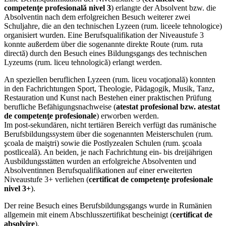
competenţe profesională nivel 3
) erlangte der Absolvent bzw. die
Absolventin nach dem erfolgreichen Besuch weiterer zwei
Schuljahre, die an den technischen Lyzeen (rum. liceele tehnologice)
organisiert wurden. Eine Berufsqualifikation der Niveaustufe 3
konnte außerdem über die sogenannte direkte Route (rum. ruta
directă) durch den Besuch eines Bildungsgangs des technischen
Lyzeums (rum. liceu tehnologică) erlangt werden.
An speziellen beruflichen Lyzeen (rum. liceu vocaţională) konnten
in den Fachrichtungen Sport, Theologie, Pädagogik, Musik, Tanz,
Restauration und Kunst nach Bestehen einer praktischen Prüfung
berufliche Befähigungsnachweise (
atestat profesional bzw. atestat
de competenţe profesionale
) erworben werden.
Im post-sekundären, nicht tertiären Bereich verfügt das rumänische
Berufsbildungssystem über die sogenannten Meisterschulen (rum.
şcoala de maiştri) sowie die Postlyzealen Schulen (rum. şcoala
postliceală). An beiden, je nach Fachrichtung ein- bis dreijährigen
Ausbildungsstätten wurden an erfolgreiche Absolventen und
Absolventinnen Berufsqualifikationen auf einer erweiterten
Niveaustufe 3+ verliehen (
certificat de competenţe profesionale
nivel 3+
).
Der reine Besuch eines Berufsbildungsgangs wurde in Rumänien
allgemein mit einem Abschlusszertifikat bescheinigt (
certificat de
absolvire
).