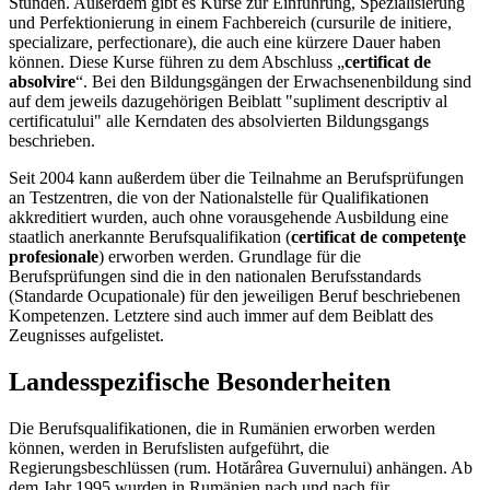
Stunden. Außerdem gibt es Kurse zur Einführung, Spezialisierung
und Perfektionierung in einem Fachbereich (cursurile de initiere,
specializare, perfectionare), die auch eine kürzere Dauer haben
können. Diese Kurse führen zu dem Abschluss „
certificat de
absolvire
“. Bei den Bildungsgängen der Erwachsenenbildung sind
auf dem jeweils dazugehörigen Beiblatt "supliment descriptiv al
certificatului" alle Kerndaten des absolvierten Bildungsgangs
beschrieben.
Seit 2004 kann außerdem über die Teilnahme an Berufsprüfungen
an Testzentren, die von der Nationalstelle für Qualifikationen
akkreditiert wurden, auch ohne vorausgehende Ausbildung eine
staatlich anerkannte Berufsqualifikation (
certificat de competenţe
profesionale
) erworben werden. Grundlage für die
Berufsprüfungen sind die in den nationalen Berufsstandards
(Standarde Ocupationale) für den jeweiligen Beruf beschriebenen
Kompetenzen. Letztere sind auch immer auf dem Beiblatt des
Zeugnisses aufgelistet.
Landesspezifische Besonderheiten
Die Berufsqualifikationen, die in Rumänien erworben werden
können, werden in Berufslisten aufgeführt, die
Regierungsbeschlüssen (rum. Hotărârea Guvernului) anhängen. Ab
dem Jahr 1995 wurden in Rumänien nach und nach für