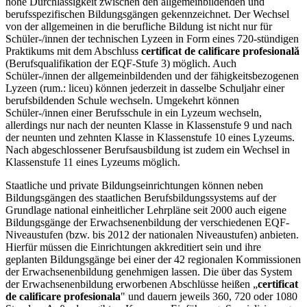
hohe Durchlässigkeit zwischen den allgemeinbildenden und
berufsspezifischen Bildungsgängen gekennzeichnet. Der Wechsel
von der allgemeinen in die berufliche Bildung ist nicht nur für
Schüler-/innen der technischen Lyzeen in Form eines 720-stündigen
Praktikums mit dem Abschluss
certificat de calificare profesională
(Berufsqualifikation der EQF-Stufe 3) möglich. Auch
Schüler-/innen der allgemeinbildenden und der fähigkeitsbezogenen
Lyzeen (rum.: liceu) können jederzeit in dasselbe Schuljahr einer
berufsbildenden Schule wechseln. Umgekehrt können
Schüler-/innen einer Berufsschule in ein Lyzeum wechseln,
allerdings nur nach der neunten Klasse in Klassenstufe 9 und nach
der neunten und zehnten Klasse in Klassenstufe 10 eines Lyzeums.
Nach abgeschlossener Berufsausbildung ist zudem ein Wechsel in
Klassenstufe 11 eines Lyzeums möglich.
Staatliche und private Bildungseinrichtungen können neben
Bildungsgängen des staatlichen Berufsbildungssystems auf der
Grundlage national einheitlicher Lehrpläne seit 2000 auch eigene
Bildungsgänge der Erwachsenenbildung der verschiedenen EQF-
Niveaustufen (bzw. bis 2012 der nationalen Niveaustufen) anbieten.
Hierfür müssen die Einrichtungen akkreditiert sein und ihre
geplanten Bildungsgänge bei einer der 42 regionalen Kommissionen
der Erwachsenenbildung genehmigen lassen. Die über das System
der Erwachsenenbildung erworbenen Abschlüsse heißen „
certificat
de calificare profesionala
" und dauern jeweils 360, 720 oder 1080