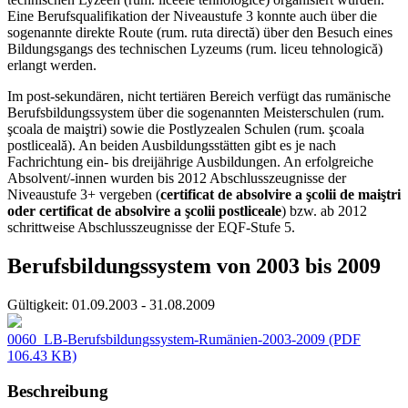
Eine Berufsqualifikation der Niveaustufe 3 konnte auch über die
sogenannte direkte Route (rum. ruta directă) über den Besuch eines
Bildungsgangs des technischen Lyzeums (rum. liceu tehnologică)
erlangt werden.
Im post-sekundären, nicht tertiären Bereich verfügt das rumänische
Berufsbildungssystem über die sogenannten Meisterschulen (rum.
şcoala de maiştri) sowie die Postlyzealen Schulen (rum. şcoala
postliceală). An beiden Ausbildungsstätten gibt es je nach
Fachrichtung ein- bis dreijährige Ausbildungen. An erfolgreiche
Absolvent/-innen wurden bis 2012 Abschlusszeugnisse der
Niveaustufe 3+ vergeben (
certificat de absolvire a şcolii de maiştri
oder certificat de absolvire a şcolii postliceale
) bzw. ab 2012
schrittweise Abschlusszeugnisse der EQF-Stufe 5.
Berufsbildungssystem von 2003 bis 2009
Gültigkeit:
01.09.2003 - 31.08.2009
0060_LB-Berufsbildungssystem-Rumänien-2003-2009
(PDF
106.43 KB)
Beschreibung