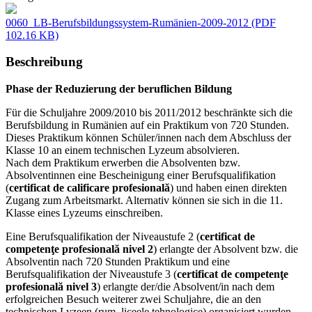
0060_LB-Berufsbildungssystem-Rumänien-2009-2012
(PDF
102.16 KB)
Beschreibung
Phase der Reduzierung der beruflichen Bildung
Für die Schuljahre 2009/2010 bis 2011/2012 beschränkte sich die
Berufsbildung in Rumänien auf ein Praktikum von 720 Stunden.
Dieses Praktikum können Schüler/innen nach dem Abschluss der
Klasse 10 an einem technischen Lyzeum absolvieren.
Nach dem Praktikum erwerben die Absolventen bzw.
Absolventinnen eine Bescheinigung einer Berufsqualifikation
(
certificat de calificare profesională
) und haben einen direkten
Zugang zum Arbeitsmarkt. Alternativ können sie sich in die 11.
Klasse eines Lyzeums einschreiben.
Eine Berufsqualifikation der Niveaustufe 2 (
certificat de
competenţe profesională nivel 2
) erlangte der Absolvent bzw. die
Absolventin nach 720 Stunden Praktikum und eine
Berufsqualifikation der Niveaustufe 3 (
certificat de competenţe
profesională nivel 3
) erlangte der/die Absolvent/in nach dem
erfolgreichen Besuch weiterer zwei Schuljahre, die an den
technischen Lyzeen (rum. liceele tehnologice) organisiert wurden.