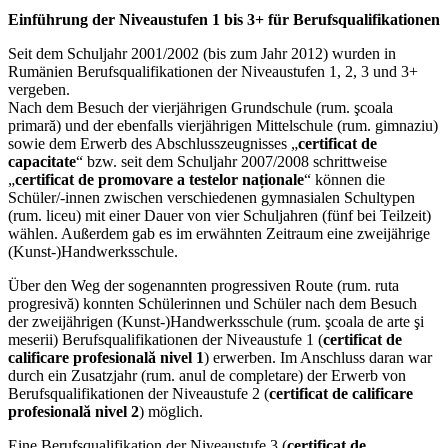
Einführung der Niveaustufen 1 bis 3+ für Berufsqualifikationen
Seit dem Schuljahr 2001/2002 (bis zum Jahr 2012) wurden in
Rumänien Berufsqualifikationen der Niveaustufen 1, 2, 3 und 3+
vergeben.
Nach dem Besuch der vierjährigen Grundschule (rum. şcoala
primară) und der ebenfalls vierjährigen Mittelschule (rum. gimnaziu)
sowie dem Erwerb des Abschlusszeugnisses „
certificat de
capacitate
“ bzw. seit dem Schuljahr 2007/2008 schrittweise
„
certificat de promovare a testelor naționale
“ können die
Schüler/-innen zwischen verschiedenen gymnasialen Schultypen
(rum. liceu) mit einer Dauer von vier Schuljahren (fünf bei Teilzeit)
wählen. Außerdem gab es im erwähnten Zeitraum eine zweijährige
(Kunst-)Handwerksschule.
Über den Weg der sogenannten progressiven Route (rum. ruta
progresivă) konnten Schülerinnen und Schüler nach dem Besuch
der zweijährigen (Kunst-)Handwerksschule (rum. şcoala de arte şi
meserii) Berufsqualifikationen der Niveaustufe 1 (
certificat de
calificare profesională nivel 1
) erwerben. Im Anschluss daran war
durch ein Zusatzjahr (rum. anul de completare) der Erwerb von
Berufsqualifikationen der Niveaustufe 2 (
certificat de calificare
profesională nivel 2
) möglich.
Eine Berufsqualifikation der Niveaustufe 3 (
certificat de