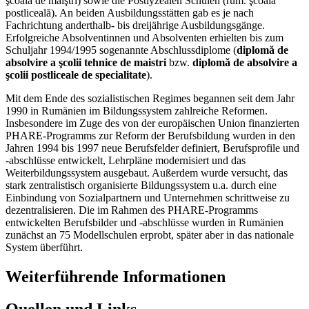
şcoala de maiştri) sowie die Postlyzealen Schulen (rum. şcoala
postliceală). An beiden Ausbildungsstätten gab es je nach
Fachrichtung anderthalb- bis dreijährige Ausbildungsgänge.
Erfolgreiche Absolventinnen und Absolventen erhielten bis zum
Schuljahr 1994/1995 sogenannte Abschlussdiplome (
diplomă de
absolvire a şcolii tehnice de maistri
bzw.
diplomă de absolvire a
şcolii postliceale de specialitate
).
Mit dem Ende des sozialistischen Regimes begannen seit dem Jahr
1990 in Rumänien im Bildungssystem zahlreiche Reformen.
Insbesondere im Zuge des von der europäischen Union finanzierten
PHARE-Programms zur Reform der Berufsbildung wurden in den
Jahren 1994 bis 1997 neue Berufsfelder definiert, Berufsprofile und
-abschlüsse entwickelt, Lehrpläne modernisiert und das
Weiterbildungssystem ausgebaut. Außerdem wurde versucht, das
stark zentralistisch organisierte Bildungssystem u.a. durch eine
Einbindung von Sozialpartnern und Unternehmen schrittweise zu
dezentralisieren. Die im Rahmen des PHARE-Programms
entwickelten Berufsbilder und -abschlüsse wurden in Rumänien
zunächst an 75 Modellschulen erprobt, später aber in das nationale
System überführt.
Weiterführende Informationen