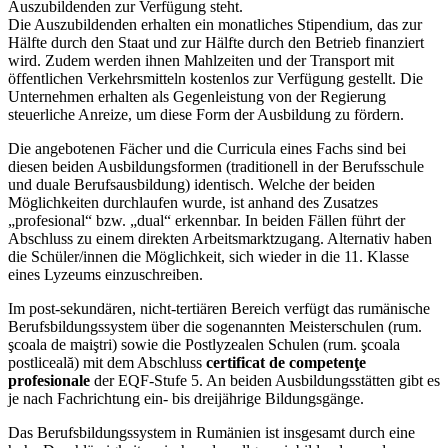
Auszubildenden zur Verfügung steht.
Die Auszubildenden erhalten ein monatliches Stipendium, das zur
Hälfte durch den Staat und zur Hälfte durch den Betrieb finanziert
wird. Zudem werden ihnen Mahlzeiten und der Transport mit
öffentlichen Verkehrsmitteln kostenlos zur Verfügung gestellt. Die
Unternehmen erhalten als Gegenleistung von der Regierung
steuerliche Anreize, um diese Form der Ausbildung zu fördern.
Die angebotenen Fächer und die Curricula eines Fachs sind bei
diesen beiden Ausbildungsformen (traditionell in der Berufsschule
und duale Berufsausbildung) identisch. Welche der beiden
Möglichkeiten durchlaufen wurde, ist anhand des Zusatzes
„profesional“ bzw. „dual“ erkennbar. In beiden Fällen führt der
Abschluss zu einem direkten Arbeitsmarktzugang. Alternativ haben
die Schüler/innen die Möglichkeit, sich wieder in die 11. Klasse
eines Lyzeums einzuschreiben.
Im post-sekundären, nicht-tertiären Bereich verfügt das rumänische
Berufsbildungssystem über die sogenannten Meisterschulen (rum.
şcoala de maiştri) sowie die Postlyzealen Schulen (rum. şcoala
postliceală) mit dem Abschluss
certificat de competenţe
profesionale
der EQF-Stufe 5. An beiden Ausbildungsstätten gibt es
je nach Fachrichtung ein- bis dreijährige Bildungsgänge.
Das Berufsbildungssystem in Rumänien ist insgesamt durch eine