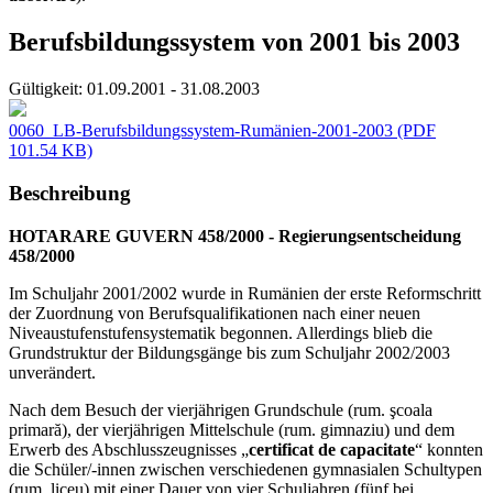
Berufsbildungssystem von 2001 bis 2003
Gültigkeit:
01.09.2001 - 31.08.2003
0060_LB-Berufsbildungssystem-Rumänien-2001-2003
(PDF
101.54 KB)
Beschreibung
HOTARARE GUVERN 458/2000 - Regierungsentscheidung
458/2000
Im Schuljahr 2001/2002 wurde in Rumänien der erste Reformschritt
der Zuordnung von Berufsqualifikationen nach einer neuen
Niveaustufenstufensystematik begonnen. Allerdings blieb die
Grundstruktur der Bildungsgänge bis zum Schuljahr 2002/2003
unverändert.
Nach dem Besuch der vierjährigen Grundschule (rum. şcoala
primară), der vierjährigen Mittelschule (rum. gimnaziu) und dem
Erwerb des Abschlusszeugnisses „
certificat de capacitate
“ konnten
die Schüler/-innen zwischen verschiedenen gymnasialen Schultypen
(rum. liceu) mit einer Dauer von vier Schuljahren (fünf bei