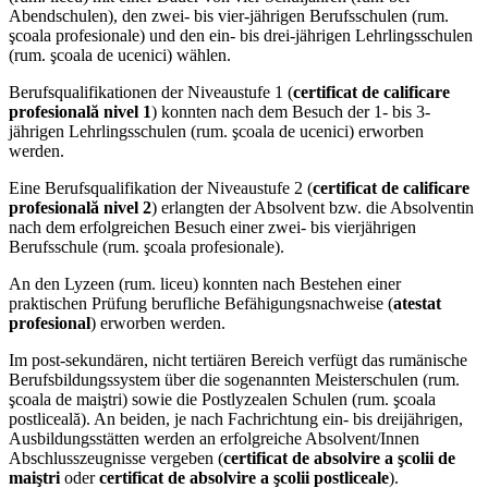
Abendschulen), den zwei- bis vier-jährigen Berufsschulen (rum.
şcoala profesionale) und den ein- bis drei-jährigen Lehrlingsschulen
(rum. şcoala de ucenici) wählen.
Berufsqualifikationen der Niveaustufe 1 (
certificat de calificare
profesională nivel 1
) konnten nach dem Besuch der 1- bis 3-
jährigen Lehrlingsschulen (rum. şcoala de ucenici) erworben
werden.
Eine Berufsqualifikation der Niveaustufe 2 (
certificat de calificare
profesională nivel 2
) erlangten der Absolvent bzw. die Absolventin
nach dem erfolgreichen Besuch einer zwei- bis vierjährigen
Berufsschule (rum. şcoala profesionale).
An den Lyzeen (rum. liceu) konnten nach Bestehen einer
praktischen Prüfung berufliche Befähigungsnachweise (
atestat
profesional
) erworben werden.
Im post-sekundären, nicht tertiären Bereich verfügt das rumänische
Berufsbildungssystem über die sogenannten Meisterschulen (rum.
şcoala de maiştri) sowie die Postlyzealen Schulen (rum. şcoala
postliceală). An beiden, je nach Fachrichtung ein- bis dreijährigen,
Ausbildungsstätten werden an erfolgreiche Absolvent/Innen
Abschlusszeugnisse vergeben (
certificat de absolvire a şcolii de
maiştri
oder
certificat de absolvire a şcolii postliceale
).