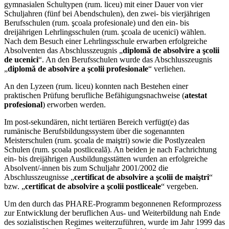
gymnasialen Schultypen (rum. liceu) mit einer Dauer von vier
Schuljahren (fünf bei Abendschulen), den zwei- bis vierjährigen
Berufsschulen (rum. şcoala profesionale) und den ein- bis
dreijährigen Lehrlingsschulen (rum. şcoala de ucenici) wählen.
Nach dem Besuch einer Lehrlingsschule erwarben erfolgreiche
Absolventen das Abschlusszeugnis „
diplomă de absolvire a şcolii
de ucenici
“. An den Berufsschulen wurde das Abschlusszeugnis
„
diplomă de absolvire a şcolii profesionale
“ verliehen.
An den Lyzeen (rum. liceu) konnten nach Bestehen einer
praktischen Prüfung berufliche Befähigungsnachweise (
atestat
profesional
) erworben werden.
Im post-sekundären, nicht tertiären Bereich verfügt(e) das
rumänische Berufsbildungssystem über die sogenannten
Meisterschulen (rum. şcoala de maiştri) sowie die Postlyzealen
Schulen (rum. şcoala postliceală). An beiden je nach Fachrichtung
ein- bis dreijährigen Ausbildungsstätten wurden an erfolgreiche
Absolvent/-innen bis zum Schuljahr 2001/2002 die
Abschlusszeugnisse „
certificat de absolvire a şcolii de maiştri
“
bzw. „
certificat de absolvire a şcolii postliceale
“ vergeben.
Um den durch das PHARE-Programm begonnenen Reformprozess
zur Entwicklung der beruflichen Aus- und Weiterbildung nah Ende
des sozialistischen Regimes weiterzuführen, wurde im Jahr 1999 das