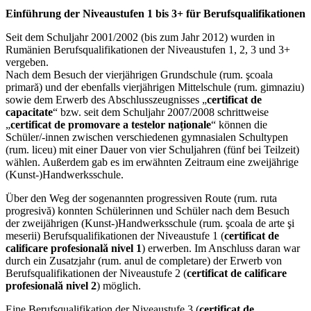
Einführung der Niveaustufen 1 bis 3+ für Berufsqualifikationen
Seit dem Schuljahr 2001/2002 (bis zum Jahr 2012) wurden in
Rumänien Berufsqualifikationen der Niveaustufen 1, 2, 3 und 3+
vergeben.
Nach dem Besuch der vierjährigen Grundschule (rum. şcoala
primară) und der ebenfalls vierjährigen Mittelschule (rum. gimnaziu)
sowie dem Erwerb des Abschlusszeugnisses „
certificat de
capacitate
“ bzw. seit dem Schuljahr 2007/2008 schrittweise
„
certificat de promovare a testelor naționale
“ können die
Schüler/-innen zwischen verschiedenen gymnasialen Schultypen
(rum. liceu) mit einer Dauer von vier Schuljahren (fünf bei Teilzeit)
wählen. Außerdem gab es im erwähnten Zeitraum eine zweijährige
(Kunst-)Handwerksschule.
Über den Weg der sogenannten progressiven Route (rum. ruta
progresivă) konnten Schülerinnen und Schüler nach dem Besuch
der zweijährigen (Kunst-)Handwerksschule (rum. şcoala de arte şi
meserii) Berufsqualifikationen der Niveaustufe 1 (
certificat de
calificare profesională nivel 1
) erwerben. Im Anschluss daran war
durch ein Zusatzjahr (rum. anul de completare) der Erwerb von
Berufsqualifikationen der Niveaustufe 2 (
certificat de calificare
profesională nivel 2
) möglich.
Eine Berufsqualifikation der Niveaustufe 3 (
certificat de