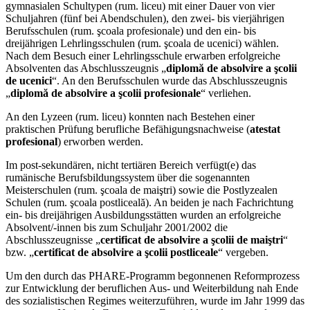
gymnasialen Schultypen (rum. liceu) mit einer Dauer von vier
Schuljahren (fünf bei Abendschulen), den zwei- bis vierjährigen
Berufsschulen (rum. şcoala profesionale) und den ein- bis
dreijährigen Lehrlingsschulen (rum. şcoala de ucenici) wählen.
Nach dem Besuch einer Lehrlingsschule erwarben erfolgreiche
Absolventen das Abschlusszeugnis „
diplomă de absolvire a şcolii
de ucenici
“. An den Berufsschulen wurde das Abschlusszeugnis
„
diplomă de absolvire a şcolii profesionale
“ verliehen.
An den Lyzeen (rum. liceu) konnten nach Bestehen einer
praktischen Prüfung berufliche Befähigungsnachweise (
atestat
profesional
) erworben werden.
Im post-sekundären, nicht tertiären Bereich verfügt(e) das
rumänische Berufsbildungssystem über die sogenannten
Meisterschulen (rum. şcoala de maiştri) sowie die Postlyzealen
Schulen (rum. şcoala postliceală). An beiden je nach Fachrichtung
ein- bis dreijährigen Ausbildungsstätten wurden an erfolgreiche
Absolvent/-innen bis zum Schuljahr 2001/2002 die
Abschlusszeugnisse „
certificat de absolvire a şcolii de maiştri
“
bzw. „
certificat de absolvire a şcolii postliceale
“ vergeben.
Um den durch das PHARE-Programm begonnenen Reformprozess
zur Entwicklung der beruflichen Aus- und Weiterbildung nah Ende
des sozialistischen Regimes weiterzuführen, wurde im Jahr 1999 das