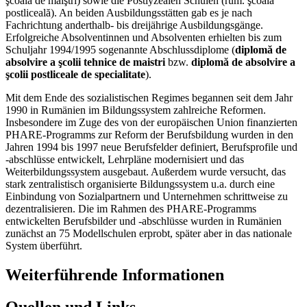
şcoala de maiştri) sowie die Postlyzealen Schulen (rum. şcoala
postliceală). An beiden Ausbildungsstätten gab es je nach
Fachrichtung anderthalb- bis dreijährige Ausbildungsgänge.
Erfolgreiche Absolventinnen und Absolventen erhielten bis zum
Schuljahr 1994/1995 sogenannte Abschlussdiplome (
diplomă de
absolvire a şcolii tehnice de maistri
bzw.
diplomă de absolvire a
şcolii postliceale de specialitate
).
Mit dem Ende des sozialistischen Regimes begannen seit dem Jahr
1990 in Rumänien im Bildungssystem zahlreiche Reformen.
Insbesondere im Zuge des von der europäischen Union finanzierten
PHARE-Programms zur Reform der Berufsbildung wurden in den
Jahren 1994 bis 1997 neue Berufsfelder definiert, Berufsprofile und
-abschlüsse entwickelt, Lehrpläne modernisiert und das
Weiterbildungssystem ausgebaut. Außerdem wurde versucht, das
stark zentralistisch organisierte Bildungssystem u.a. durch eine
Einbindung von Sozialpartnern und Unternehmen schrittweise zu
dezentralisieren. Die im Rahmen des PHARE-Programms
entwickelten Berufsbilder und -abschlüsse wurden in Rumänien
zunächst an 75 Modellschulen erprobt, später aber in das nationale
System überführt.
Weiterführende Informationen