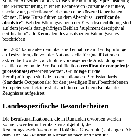
Stunden. Außerdem gibt es Kurse zur Einführung, Spezialisierung
und Perfektionierung in einem Fachbereich (cursurile de initiere,
specializare, perfectionare), die auch eine kürzere Dauer haben
können. Diese Kurse führen zu dem Abschluss „
certificat de
absolvire
“. Bei den Bildungsgängen der Erwachsenenbildung sind
auf dem jeweils dazugehörigen Beiblatt "supliment descriptiv al
certificatului" alle Kerndaten des absolvierten Bildungsgangs
beschrieben.
Seit 2004 kann außerdem über die Teilnahme an Berufsprüfungen
an Testzentren, die von der Nationalstelle für Qualifikationen
akkreditiert wurden, auch ohne vorausgehende Ausbildung eine
staatlich anerkannte Berufsqualifikation (
certificat de competenţe
profesionale
) erworben werden. Grundlage für die
Berufsprüfungen sind die in den nationalen Berufsstandards
(Standarde Ocupationale) für den jeweiligen Beruf beschriebenen
Kompetenzen. Letztere sind auch immer auf dem Beiblatt des
Zeugnisses aufgelistet.
Landesspezifische Besonderheiten
Die Berufsqualifikationen, die in Rumänien erworben werden
können, werden in Berufslisten aufgeführt, die
Regierungsbeschlüssen (rum. Hotărârea Guvernului) anhängen. Ab
dem Jahr 1995 wurden in Rumänien nach und nach für