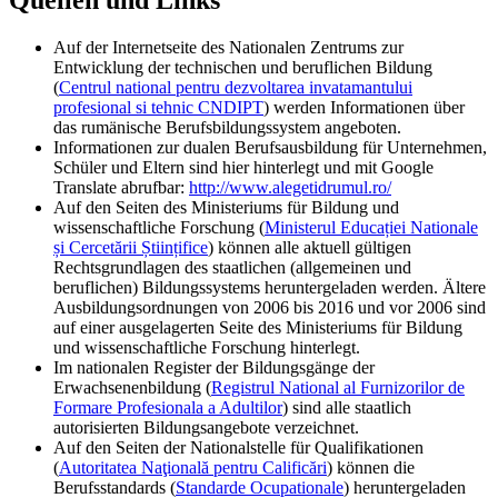
Quellen und Links
Auf der Internetseite des Nationalen Zentrums zur
Entwicklung der technischen und beruflichen Bildung
(
Centrul national pentru dezvoltarea invatamantului
profesional si tehnic CNDIPT
) werden Informationen über
das rumänische Berufsbildungssystem angeboten.
Informationen zur dualen Berufsausbildung für Unternehmen,
Schüler und Eltern sind hier hinterlegt und mit Google
Translate abrufbar:
http://www.alegetidrumul.ro/
Auf den Seiten des Ministeriums für Bildung und
wissenschaftliche Forschung (
Ministerul Educației Nationale
și Cercetării Științifice
) können alle aktuell gültigen
Rechtsgrundlagen des staatlichen (allgemeinen und
beruflichen) Bildungssystems heruntergeladen werden. Ältere
Ausbildungsordnungen von 2006 bis 2016 und vor 2006 sind
auf einer ausgelagerten Seite des Ministeriums für Bildung
und wissenschaftliche Forschung hinterlegt.
Im nationalen Register der Bildungsgänge der
Erwachsenenbildung (
Registrul National al Furnizorilor de
Formare Profesionala a Adultilor
) sind alle staatlich
autorisierten Bildungsangebote verzeichnet.
Auf den Seiten der Nationalstelle für Qualifikationen
(
Autoritatea Naţională pentru Calificări
) können die
Berufsstandards (
Standarde Ocupationale
) heruntergeladen