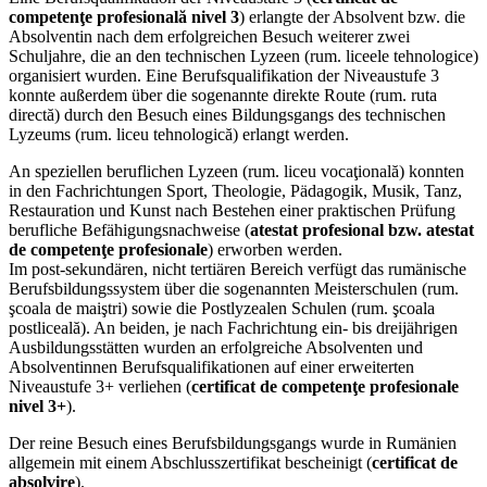
competenţe profesională nivel 3
) erlangte der Absolvent bzw. die
Absolventin nach dem erfolgreichen Besuch weiterer zwei
Schuljahre, die an den technischen Lyzeen (rum. liceele tehnologice)
organisiert wurden. Eine Berufsqualifikation der Niveaustufe 3
konnte außerdem über die sogenannte direkte Route (rum. ruta
directă) durch den Besuch eines Bildungsgangs des technischen
Lyzeums (rum. liceu tehnologică) erlangt werden.
An speziellen beruflichen Lyzeen (rum. liceu vocaţională) konnten
in den Fachrichtungen Sport, Theologie, Pädagogik, Musik, Tanz,
Restauration und Kunst nach Bestehen einer praktischen Prüfung
berufliche Befähigungsnachweise (
atestat profesional bzw. atestat
de competenţe profesionale
) erworben werden.
Im post-sekundären, nicht tertiären Bereich verfügt das rumänische
Berufsbildungssystem über die sogenannten Meisterschulen (rum.
şcoala de maiştri) sowie die Postlyzealen Schulen (rum. şcoala
postliceală). An beiden, je nach Fachrichtung ein- bis dreijährigen
Ausbildungsstätten wurden an erfolgreiche Absolventen und
Absolventinnen Berufsqualifikationen auf einer erweiterten
Niveaustufe 3+ verliehen (
certificat de competenţe profesionale
nivel 3+
).
Der reine Besuch eines Berufsbildungsgangs wurde in Rumänien
allgemein mit einem Abschlusszertifikat bescheinigt (
certificat de
absolvire
).