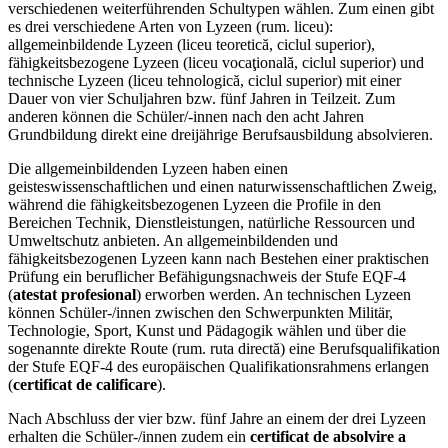
verschiedenen weiterführenden Schultypen wählen. Zum einen gibt
es drei verschiedene Arten von Lyzeen (rum. liceu):
allgemeinbildende Lyzeen (liceu teoretică, ciclul superior),
fähigkeitsbezogene Lyzeen (liceu vocaţională, ciclul superior) und
technische Lyzeen (liceu tehnologică, ciclul superior) mit einer
Dauer von vier Schuljahren bzw. fünf Jahren in Teilzeit. Zum
anderen können die Schüler/-innen nach den acht Jahren
Grundbildung direkt eine dreijährige Berufsausbildung absolvieren.
Die allgemeinbildenden Lyzeen haben einen
geisteswissenschaftlichen und einen naturwissenschaftlichen Zweig,
während die fähigkeitsbezogenen Lyzeen die Profile in den
Bereichen Technik, Dienstleistungen, natürliche Ressourcen und
Umweltschutz anbieten. An allgemeinbildenden und
fähigkeitsbezogenen Lyzeen kann nach Bestehen einer praktischen
Prüfung ein beruflicher Befähigungsnachweis der Stufe EQF-4
(
atestat profesional
) erworben werden. An technischen Lyzeen
können Schüler-/innen zwischen den Schwerpunkten Militär,
Technologie, Sport, Kunst und Pädagogik wählen und über die
sogenannte direkte Route (rum. ruta directă) eine Berufsqualifikation
der Stufe EQF-4 des europäischen Qualifikationsrahmens erlangen
(
certificat de calificare
).
Nach Abschluss der vier bzw. fünf Jahre an einem der drei Lyzeen
erhalten die Schüler-/innen zudem ein
certificat de absolvire a