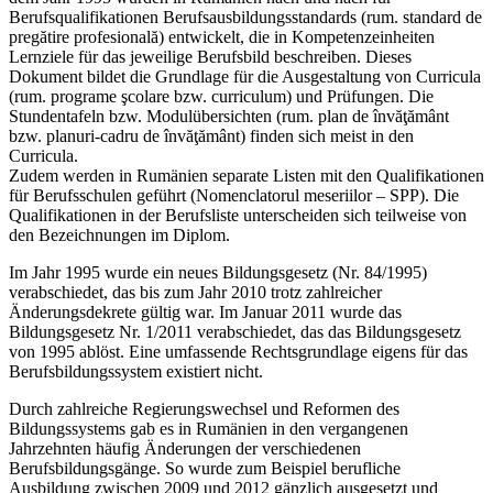
Berufsqualifikationen Berufsausbildungsstandards (rum. standard de
pregătire profesională) entwickelt, die in Kompetenzeinheiten
Lernziele für das jeweilige Berufsbild beschreiben. Dieses
Dokument bildet die Grundlage für die Ausgestaltung von Curricula
(rum. programe şcolare bzw. curriculum) und Prüfungen. Die
Stundentafeln bzw. Modulübersichten (rum. plan de învăţământ
bzw. planuri-cadru de învăţământ) finden sich meist in den
Curricula.
Zudem werden in Rumänien separate Listen mit den Qualifikationen
für Berufsschulen geführt (Nomenclatorul meseriilor – SPP). Die
Qualifikationen in der Berufsliste unterscheiden sich teilweise von
den Bezeichnungen im Diplom.
Im Jahr 1995 wurde ein neues Bildungsgesetz (Nr. 84/1995)
verabschiedet, das bis zum Jahr 2010 trotz zahlreicher
Änderungsdekrete gültig war. Im Januar 2011 wurde das
Bildungsgesetz Nr. 1/2011 verabschiedet, das das Bildungsgesetz
von 1995 ablöst. Eine umfassende Rechtsgrundlage eigens für das
Berufsbildungssystem existiert nicht.
Durch zahlreiche Regierungswechsel und Reformen des
Bildungssystems gab es in Rumänien in den vergangenen
Jahrzehnten häufig Änderungen der verschiedenen
Berufsbildungsgänge. So wurde zum Beispiel berufliche
Ausbildung zwischen 2009 und 2012 gänzlich ausgesetzt und