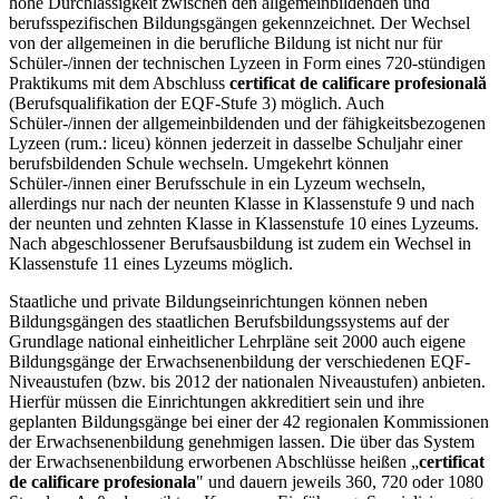
hohe Durchlässigkeit zwischen den allgemeinbildenden und
berufsspezifischen Bildungsgängen gekennzeichnet. Der Wechsel
von der allgemeinen in die berufliche Bildung ist nicht nur für
Schüler-/innen der technischen Lyzeen in Form eines 720-stündigen
Praktikums mit dem Abschluss
certificat de calificare profesională
(Berufsqualifikation der EQF-Stufe 3) möglich. Auch
Schüler-/innen der allgemeinbildenden und der fähigkeitsbezogenen
Lyzeen (rum.: liceu) können jederzeit in dasselbe Schuljahr einer
berufsbildenden Schule wechseln. Umgekehrt können
Schüler-/innen einer Berufsschule in ein Lyzeum wechseln,
allerdings nur nach der neunten Klasse in Klassenstufe 9 und nach
der neunten und zehnten Klasse in Klassenstufe 10 eines Lyzeums.
Nach abgeschlossener Berufsausbildung ist zudem ein Wechsel in
Klassenstufe 11 eines Lyzeums möglich.
Staatliche und private Bildungseinrichtungen können neben
Bildungsgängen des staatlichen Berufsbildungssystems auf der
Grundlage national einheitlicher Lehrpläne seit 2000 auch eigene
Bildungsgänge der Erwachsenenbildung der verschiedenen EQF-
Niveaustufen (bzw. bis 2012 der nationalen Niveaustufen) anbieten.
Hierfür müssen die Einrichtungen akkreditiert sein und ihre
geplanten Bildungsgänge bei einer der 42 regionalen Kommissionen
der Erwachsenenbildung genehmigen lassen. Die über das System
der Erwachsenenbildung erworbenen Abschlüsse heißen „
certificat
de calificare profesionala
" und dauern jeweils 360, 720 oder 1080