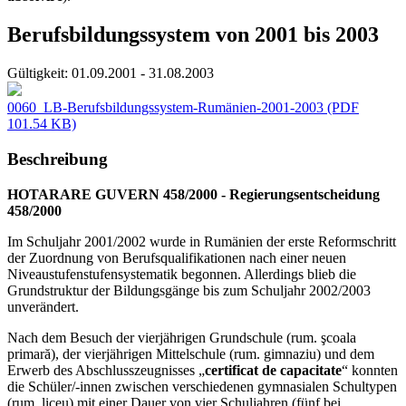
Berufsbildungssystem von 2001 bis 2003
Gültigkeit:
01.09.2001 - 31.08.2003
0060_LB-Berufsbildungssystem-Rumänien-2001-2003
(PDF
101.54 KB)
Beschreibung
HOTARARE GUVERN 458/2000 - Regierungsentscheidung
458/2000
Im Schuljahr 2001/2002 wurde in Rumänien der erste Reformschritt
der Zuordnung von Berufsqualifikationen nach einer neuen
Niveaustufenstufensystematik begonnen. Allerdings blieb die
Grundstruktur der Bildungsgänge bis zum Schuljahr 2002/2003
unverändert.
Nach dem Besuch der vierjährigen Grundschule (rum. şcoala
primară), der vierjährigen Mittelschule (rum. gimnaziu) und dem
Erwerb des Abschlusszeugnisses „
certificat de capacitate
“ konnten
die Schüler/-innen zwischen verschiedenen gymnasialen Schultypen
(rum. liceu) mit einer Dauer von vier Schuljahren (fünf bei