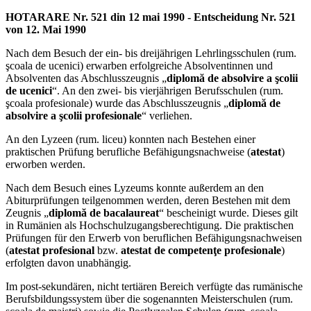
HOTARARE Nr. 521 din 12 mai 1990 - Entscheidung Nr. 521
von 12. Mai 1990
Nach dem Besuch der ein- bis dreijährigen Lehrlingsschulen (rum.
şcoala de ucenici) erwarben erfolgreiche Absolventinnen und
Absolventen das Abschlusszeugnis „
diplomă de absolvire a şcolii
de ucenici
“. An den zwei- bis vierjährigen Berufsschulen (rum.
şcoala profesionale) wurde das Abschlusszeugnis „
diplomă de
absolvire a şcolii profesionale
“ verliehen.
An den Lyzeen (rum. liceu) konnten nach Bestehen einer
praktischen Prüfung berufliche Befähigungsnachweise (
atestat
)
erworben werden.
Nach dem Besuch eines Lyzeums konnte außerdem an den
Abiturprüfungen teilgenommen werden, deren Bestehen mit dem
Zeugnis „
diplomă de bacalaureat
“ bescheinigt wurde. Dieses gilt
in Rumänien als Hochschulzugangsberechtigung. Die praktischen
Prüfungen für den Erwerb von beruflichen Befähigungsnachweisen
(
atestat profesional
bzw.
atestat de competenţe profesionale
)
erfolgten davon unabhängig.
Im post-sekundären, nicht tertiären Bereich verfügte das rumänische
Berufsbildungssystem über die sogenannten Meisterschulen (rum.