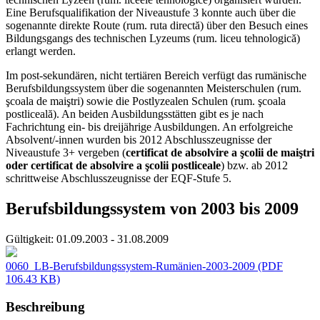
Eine Berufsqualifikation der Niveaustufe 3 konnte auch über die
sogenannte direkte Route (rum. ruta directă) über den Besuch eines
Bildungsgangs des technischen Lyzeums (rum. liceu tehnologică)
erlangt werden.
Im post-sekundären, nicht tertiären Bereich verfügt das rumänische
Berufsbildungssystem über die sogenannten Meisterschulen (rum.
şcoala de maiştri) sowie die Postlyzealen Schulen (rum. şcoala
postliceală). An beiden Ausbildungsstätten gibt es je nach
Fachrichtung ein- bis dreijährige Ausbildungen. An erfolgreiche
Absolvent/-innen wurden bis 2012 Abschlusszeugnisse der
Niveaustufe 3+ vergeben (
certificat de absolvire a şcolii de maiştri
oder certificat de absolvire a şcolii postliceale
) bzw. ab 2012
schrittweise Abschlusszeugnisse der EQF-Stufe 5.
Berufsbildungssystem von 2003 bis 2009
Gültigkeit:
01.09.2003 - 31.08.2009
0060_LB-Berufsbildungssystem-Rumänien-2003-2009
(PDF
106.43 KB)
Beschreibung