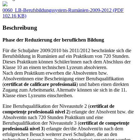
0060_LB-Berufsbildungssystem-Rumänien-2009-2012
(PDF
102.16 KB)
Beschreibung
Phase der Reduzierung der beruflichen Bildung
Für die Schuljahre 2009/2010 bis 2011/2012 beschränkte sich die
Berufsbildung in Rumänien auf ein Praktikum von 720 Stunden.
Dieses Praktikum können Schüler/innen nach dem Abschluss der
Klasse 10 an einem technischen Lyzeum absolvieren.
Nach dem Praktikum erwerben die Absolventen bzw.
Absolventinnen eine Bescheinigung einer Berufsqualifikation
(
certificat de calificare profesională
) und haben einen direkten
Zugang zum Arbeitsmarkt. Alternativ können sie sich in die 11.
Klasse eines Lyzeums einschreiben.
Eine Berufsqualifikation der Niveaustufe 2 (
certificat de
competenţe profesională nivel 2
) erlangte der Absolvent bzw. die
Absolventin nach 720 Stunden Praktikum und eine
Berufsqualifikation der Niveaustufe 3 (
certificat de competenţe
profesională nivel 3
) erlangte der/die Absolvent/in nach dem
erfolgreichen Besuch weiterer zwei Schuljahre, die an den
technischen Lyzeen (rum. liceele tehnologice) organisiert wurden.