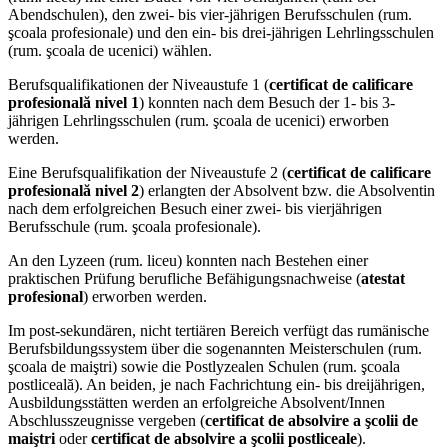
Abendschulen), den zwei- bis vier-jährigen Berufsschulen (rum.
şcoala profesionale) und den ein- bis drei-jährigen Lehrlingsschulen
(rum. şcoala de ucenici) wählen.
Berufsqualifikationen der Niveaustufe 1 (
certificat de calificare
profesională nivel 1
) konnten nach dem Besuch der 1- bis 3-
jährigen Lehrlingsschulen (rum. şcoala de ucenici) erworben
werden.
Eine Berufsqualifikation der Niveaustufe 2 (
certificat de calificare
profesională nivel 2
) erlangten der Absolvent bzw. die Absolventin
nach dem erfolgreichen Besuch einer zwei- bis vierjährigen
Berufsschule (rum. şcoala profesionale).
An den Lyzeen (rum. liceu) konnten nach Bestehen einer
praktischen Prüfung berufliche Befähigungsnachweise (
atestat
profesional
) erworben werden.
Im post-sekundären, nicht tertiären Bereich verfügt das rumänische
Berufsbildungssystem über die sogenannten Meisterschulen (rum.
şcoala de maiştri) sowie die Postlyzealen Schulen (rum. şcoala
postliceală). An beiden, je nach Fachrichtung ein- bis dreijährigen,
Ausbildungsstätten werden an erfolgreiche Absolvent/Innen
Abschlusszeugnisse vergeben (
certificat de absolvire a şcolii de
maiştri
oder
certificat de absolvire a şcolii postliceale
).