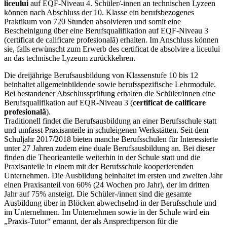
liceului
auf EQF-Niveau 4. Schüler/-innen an technischen Lyzeen
können nach Abschluss der 10. Klasse ein berufsbezogenes
Praktikum von 720 Stunden absolvieren und somit eine
Bescheinigung über eine Berufsqualifikation auf EQF-Niveau 3
(certificat de calificare profesională) erhalten. Im Anschluss können
sie, falls erwünscht zum Erwerb des certificat de absolvire a liceului
an das technische Lyzeum zurückkehren.
Die dreijährige Berufsausbildung von Klassenstufe 10 bis 12
beinhaltet allgemeinbildende sowie berufsspezifische Lehrmodule.
Bei bestandener Abschlussprüfung erhalten die Schüler/innen eine
Berufsqualifikation auf EQR-Niveau 3 (
certificat de calificare
profesională
).
Traditionell findet die Berufsausbildung an einer Berufsschule statt
und umfasst Praxisanteile in schuleigenen Werkstätten. Seit dem
Schuljahr 2017/2018 bieten manche Berufsschulen für Interessierte
unter 27 Jahren zudem eine duale Berufsausbildung an. Bei dieser
finden die Theorieanteile weiterhin in der Schule statt und die
Praxisanteile in einem mit der Berufsschule kooperierenden
Unternehmen. Die Ausbildung beinhaltet im ersten und zweiten Jahr
einen Praxisanteil von 60% (24 Wochen pro Jahr), der im dritten
Jahr auf 75% ansteigt. Die Schüler-/innen sind die gesamte
Ausbildung über in Blöcken abwechselnd in der Berufsschule und
im Unternehmen. Im Unternehmen sowie in der Schule wird ein
„Praxis-Tutor“ ernannt, der als Ansprechperson für die