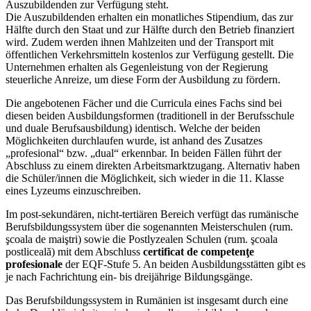
Auszubildenden zur Verfügung steht.
Die Auszubildenden erhalten ein monatliches Stipendium, das zur
Hälfte durch den Staat und zur Hälfte durch den Betrieb finanziert
wird. Zudem werden ihnen Mahlzeiten und der Transport mit
öffentlichen Verkehrsmitteln kostenlos zur Verfügung gestellt. Die
Unternehmen erhalten als Gegenleistung von der Regierung
steuerliche Anreize, um diese Form der Ausbildung zu fördern.
Die angebotenen Fächer und die Curricula eines Fachs sind bei
diesen beiden Ausbildungsformen (traditionell in der Berufsschule
und duale Berufsausbildung) identisch. Welche der beiden
Möglichkeiten durchlaufen wurde, ist anhand des Zusatzes
„profesional“ bzw. „dual“ erkennbar. In beiden Fällen führt der
Abschluss zu einem direkten Arbeitsmarktzugang. Alternativ haben
die Schüler/innen die Möglichkeit, sich wieder in die 11. Klasse
eines Lyzeums einzuschreiben.
Im post-sekundären, nicht-tertiären Bereich verfügt das rumänische
Berufsbildungssystem über die sogenannten Meisterschulen (rum.
şcoala de maiştri) sowie die Postlyzealen Schulen (rum. şcoala
postliceală) mit dem Abschluss
certificat de competenţe
profesionale
der EQF-Stufe 5. An beiden Ausbildungsstätten gibt es
je nach Fachrichtung ein- bis dreijährige Bildungsgänge.
Das Berufsbildungssystem in Rumänien ist insgesamt durch eine