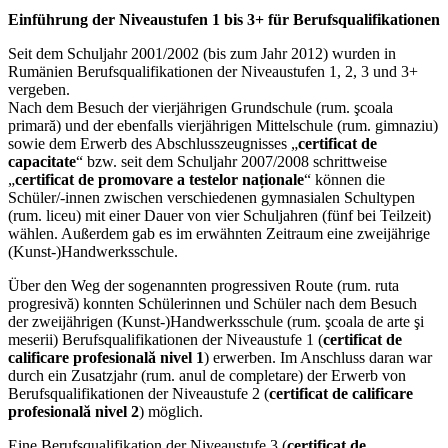
Einführung der Niveaustufen 1 bis 3+ für Berufsqualifikationen
Seit dem Schuljahr 2001/2002 (bis zum Jahr 2012) wurden in
Rumänien Berufsqualifikationen der Niveaustufen 1, 2, 3 und 3+
vergeben.
Nach dem Besuch der vierjährigen Grundschule (rum. şcoala
primară) und der ebenfalls vierjährigen Mittelschule (rum. gimnaziu)
sowie dem Erwerb des Abschlusszeugnisses „
certificat de
capacitate
“ bzw. seit dem Schuljahr 2007/2008 schrittweise
„
certificat de promovare a testelor naționale
“ können die
Schüler/-innen zwischen verschiedenen gymnasialen Schultypen
(rum. liceu) mit einer Dauer von vier Schuljahren (fünf bei Teilzeit)
wählen. Außerdem gab es im erwähnten Zeitraum eine zweijährige
(Kunst-)Handwerksschule.
Über den Weg der sogenannten progressiven Route (rum. ruta
progresivă) konnten Schülerinnen und Schüler nach dem Besuch
der zweijährigen (Kunst-)Handwerksschule (rum. şcoala de arte şi
meserii) Berufsqualifikationen der Niveaustufe 1 (
certificat de
calificare profesională nivel 1
) erwerben. Im Anschluss daran war
durch ein Zusatzjahr (rum. anul de completare) der Erwerb von
Berufsqualifikationen der Niveaustufe 2 (
certificat de calificare
profesională nivel 2
) möglich.
Eine Berufsqualifikation der Niveaustufe 3 (
certificat de