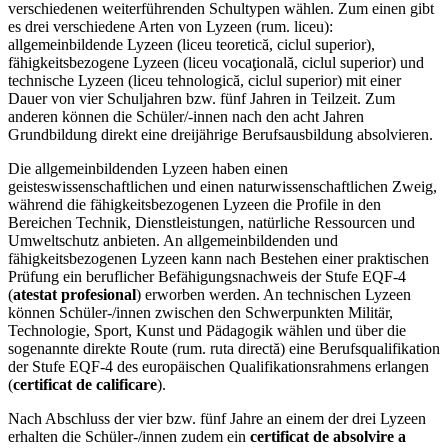
verschiedenen weiterführenden Schultypen wählen. Zum einen gibt
es drei verschiedene Arten von Lyzeen (rum. liceu):
allgemeinbildende Lyzeen (liceu teoretică, ciclul superior),
fähigkeitsbezogene Lyzeen (liceu vocaţională, ciclul superior) und
technische Lyzeen (liceu tehnologică, ciclul superior) mit einer
Dauer von vier Schuljahren bzw. fünf Jahren in Teilzeit. Zum
anderen können die Schüler/-innen nach den acht Jahren
Grundbildung direkt eine dreijährige Berufsausbildung absolvieren.
Die allgemeinbildenden Lyzeen haben einen
geisteswissenschaftlichen und einen naturwissenschaftlichen Zweig,
während die fähigkeitsbezogenen Lyzeen die Profile in den
Bereichen Technik, Dienstleistungen, natürliche Ressourcen und
Umweltschutz anbieten. An allgemeinbildenden und
fähigkeitsbezogenen Lyzeen kann nach Bestehen einer praktischen
Prüfung ein beruflicher Befähigungsnachweis der Stufe EQF-4
(
atestat profesional
) erworben werden. An technischen Lyzeen
können Schüler-/innen zwischen den Schwerpunkten Militär,
Technologie, Sport, Kunst und Pädagogik wählen und über die
sogenannte direkte Route (rum. ruta directă) eine Berufsqualifikation
der Stufe EQF-4 des europäischen Qualifikationsrahmens erlangen
(
certificat de calificare
).
Nach Abschluss der vier bzw. fünf Jahre an einem der drei Lyzeen
erhalten die Schüler-/innen zudem ein
certificat de absolvire a