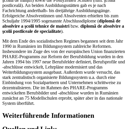
şcoala de maiştri) sowie die Postlyzealen Schulen (rum. şcoala
postliceală). An beiden Ausbildungsstätten gab es je nach
Fachrichtung anderthalb- bis dreijährige Ausbildungsgänge.
Erfolgreiche Absolventinnen und Absolventen erhielten bis zum
Schuljahr 1994/1995 sogenannte Abschlussdiplome (
diplomă de
absolvire a şcolii tehnice de maistri
bzw.
diplomă de absolvire a
şcolii postliceale de specialitate
).
Mit dem Ende des sozialistischen Regimes begannen seit dem Jahr
1990 in Rumänien im Bildungssystem zahlreiche Reformen.
Insbesondere im Zuge des von der europäischen Union finanzierten
PHARE-Programms zur Reform der Berufsbildung wurden in den
Jahren 1994 bis 1997 neue Berufsfelder definiert, Berufsprofile und
-abschlüsse entwickelt, Lehrpläne modernisiert und das
Weiterbildungssystem ausgebaut. Außerdem wurde versucht, das
stark zentralistisch organisierte Bildungssystem u.a. durch eine
Einbindung von Sozialpartnern und Unternehmen schrittweise zu
dezentralisieren. Die im Rahmen des PHARE-Programms
entwickelten Berufsbilder und -abschlüsse wurden in Rumänien
zunächst an 75 Modellschulen erprobt, später aber in das nationale
System überführt.
Weiterführende Informationen