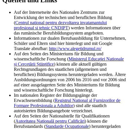
Quellen und Links
Auf der Internetseite des Nationalen Zentrums zur
Entwicklung der technischen und beruflichen Bildung
(
Centrul national pentru dezvoltarea invatamantului
profesional si tehnic CNDIPT
) werden Informationen über
das rumänische Berufsbildungssystem angeboten.
Informationen zur dualen Berufsausbildung für Unternehmen,
Schüler und Eltern sind hier hinterlegt und mit Google
Translate abrufbar:
http://www.alegetidrumul.ro/
Auf den Seiten des Ministeriums für Bildung und
wissenschaftliche Forschung (
Ministerul Educației Nationale
și Cercetării Științifice
) können alle aktuell gültigen
Rechtsgrundlagen des staatlichen (allgemeinen und
beruflichen) Bildungssystems heruntergeladen werden. Ältere
Ausbildungsordnungen von 2006 bis 2016 und vor 2006 sind
auf einer ausgelagerten Seite des Ministeriums für Bildung
und wissenschaftliche Forschung hinterlegt.
Im nationalen Register der Bildungsgänge der
Erwachsenenbildung (
Registrul National al Furnizorilor de
Formare Profesionala a Adultilor
) sind alle staatlich
autorisierten Bildungsangebote verzeichnet.
Auf den Seiten der Nationalstelle für Qualifikationen
(
Autoritatea Naţională pentru Calificări
) können die
Berufsstandards (
Standarde Ocupationale
) heruntergeladen