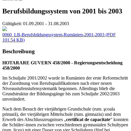
Berufsbildungssystem von 2001 bis 2003
Gültigkeit:
01.09.2001 - 31.08.2003
0060_LB-Berufsbildungssystem-Rumänien-2001-2003
(PDF
101.54 KB)
Beschreibung
HOTARARE GUVERN 458/2000 - Regierungsentscheidung
458/2000
Im Schuljahr 2001/2002 wurde in Rumänien der erste Reformschritt
der Zuordnung von Berufsqualifikationen nach einer neuen
Niveaustufenstufensystematik begonnen. Allerdings blieb die
Grundstruktur der Bildungsgänge bis zum Schuljahr 2002/2003
unverändert.
Nach dem Besuch der vierjährigen Grundschule (rum. şcoala
primară), der vierjährigen Mittelschule (rum. gimnaziu) und dem
Erwerb des Abschlusszeugnisses „
certificat de capacitate
“ konnten
die Schüler/-innen zwischen verschiedenen gymnasialen Schultypen
(rum. liceu) mit einer Dauer von vier Schuljahren (fünf bei