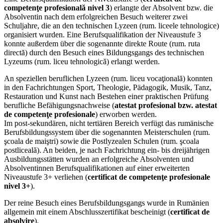
competenţe profesională nivel 3
) erlangte der Absolvent bzw. die
Absolventin nach dem erfolgreichen Besuch weiterer zwei
Schuljahre, die an den technischen Lyzeen (rum. liceele tehnologice)
organisiert wurden. Eine Berufsqualifikation der Niveaustufe 3
konnte außerdem über die sogenannte direkte Route (rum. ruta
directă) durch den Besuch eines Bildungsgangs des technischen
Lyzeums (rum. liceu tehnologică) erlangt werden.
An speziellen beruflichen Lyzeen (rum. liceu vocaţională) konnten
in den Fachrichtungen Sport, Theologie, Pädagogik, Musik, Tanz,
Restauration und Kunst nach Bestehen einer praktischen Prüfung
berufliche Befähigungsnachweise (
atestat profesional bzw. atestat
de competenţe profesionale
) erworben werden.
Im post-sekundären, nicht tertiären Bereich verfügt das rumänische
Berufsbildungssystem über die sogenannten Meisterschulen (rum.
şcoala de maiştri) sowie die Postlyzealen Schulen (rum. şcoala
postliceală). An beiden, je nach Fachrichtung ein- bis dreijährigen
Ausbildungsstätten wurden an erfolgreiche Absolventen und
Absolventinnen Berufsqualifikationen auf einer erweiterten
Niveaustufe 3+ verliehen (
certificat de competenţe profesionale
nivel 3+
).
Der reine Besuch eines Berufsbildungsgangs wurde in Rumänien
allgemein mit einem Abschlusszertifikat bescheinigt (
certificat de
absolvire
).