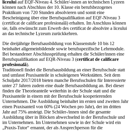
liceului
auf EQF-Niveau 4. Schüler/-innen an technischen Lyzeen
können nach Abschluss der 10. Klasse ein berufsbezogenes
Praktikum von 720 Stunden absolvieren und somit eine
Bescheinigung über eine Berufsqualifikation auf EQF-Niveau 3
(certificat de calificare profesională) erhalten. Im Anschluss können
sie, falls erwünscht zum Erwerb des certificat de absolvire a liceului
an das technische Lyzeum zurückkehren.
Die dreijährige Berufsausbildung von Klassenstufe 10 bis 12
beinhaltet allgemeinbildende sowie berufsspezifische Lehrmodule.
Bei bestandener Abschlussprüfung erhalten die Schüler/innen eine
Berufsqualifikation auf EQR-Niveau 3 (
certificat de calificare
profesională
).
Traditionell findet die Berufsausbildung an einer Berufsschule statt
und umfasst Praxisanteile in schuleigenen Werkstätten. Seit dem
Schuljahr 2017/2018 bieten manche Berufsschulen für Interessierte
unter 27 Jahren zudem eine duale Berufsausbildung an. Bei dieser
finden die Theorieanteile weiterhin in der Schule statt und die
Praxisanteile in einem mit der Berufsschule kooperierenden
Unternehmen. Die Ausbildung beinhaltet im ersten und zweiten Jahr
einen Praxisanteil von 60% (24 Wochen pro Jahr), der im dritten
Jahr auf 75% ansteigt. Die Schüler-/innen sind die gesamte
Ausbildung über in Blöcken abwechselnd in der Berufsschule und
im Unternehmen. Im Unternehmen sowie in der Schule wird ein
„Praxis-Tutor“ ernannt, der als Ansprechperson für die