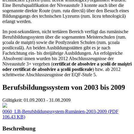
Eine Berufsqualifikation der Niveaustufe 3 konnte auch über die
sogenannte direkte Route (rum. ruta directă) über den Besuch eines
Bildungsgangs des technischen Lyzeums (rum. liceu tehnologică)
erlangt werden.
Im post-sekundären, nicht tertiären Bereich verfügt das rumänische
Berufsbildungssystem über die sogenannten Meisterschulen (rum.
şcoala de maiştri) sowie die Postlyzealen Schulen (rum. şcoala
postliceală). An beiden Ausbildungsstätten gibt es je nach
Fachrichtung ein- bis dreijährige Ausbildungen. An erfolgreiche
Absolvent/-innen wurden bis 2012 Abschlusszeugnisse der
Niveaustufe 3+ vergeben (
certificat de absolvire a şcolii de maiştri
oder certificat de absolvire a şcolii postliceale
) bzw. ab 2012
schrittweise Abschlusszeugnisse der EQF-Stufe 5.
Berufsbildungssystem von 2003 bis 2009
Gültigkeit:
01.09.2003 - 31.08.2009
0060_LB-Berufsbildungssystem-Rumänien-2003-2009
(PDF
106.43 KB)
Beschreibung