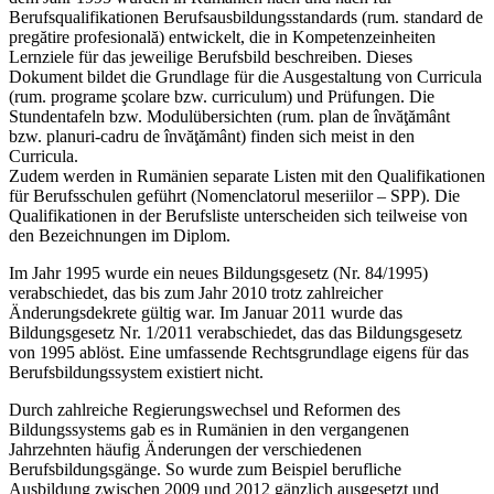
Berufsqualifikationen Berufsausbildungsstandards (rum. standard de
pregătire profesională) entwickelt, die in Kompetenzeinheiten
Lernziele für das jeweilige Berufsbild beschreiben. Dieses
Dokument bildet die Grundlage für die Ausgestaltung von Curricula
(rum. programe şcolare bzw. curriculum) und Prüfungen. Die
Stundentafeln bzw. Modulübersichten (rum. plan de învăţământ
bzw. planuri-cadru de învăţământ) finden sich meist in den
Curricula.
Zudem werden in Rumänien separate Listen mit den Qualifikationen
für Berufsschulen geführt (Nomenclatorul meseriilor – SPP). Die
Qualifikationen in der Berufsliste unterscheiden sich teilweise von
den Bezeichnungen im Diplom.
Im Jahr 1995 wurde ein neues Bildungsgesetz (Nr. 84/1995)
verabschiedet, das bis zum Jahr 2010 trotz zahlreicher
Änderungsdekrete gültig war. Im Januar 2011 wurde das
Bildungsgesetz Nr. 1/2011 verabschiedet, das das Bildungsgesetz
von 1995 ablöst. Eine umfassende Rechtsgrundlage eigens für das
Berufsbildungssystem existiert nicht.
Durch zahlreiche Regierungswechsel und Reformen des
Bildungssystems gab es in Rumänien in den vergangenen
Jahrzehnten häufig Änderungen der verschiedenen
Berufsbildungsgänge. So wurde zum Beispiel berufliche
Ausbildung zwischen 2009 und 2012 gänzlich ausgesetzt und