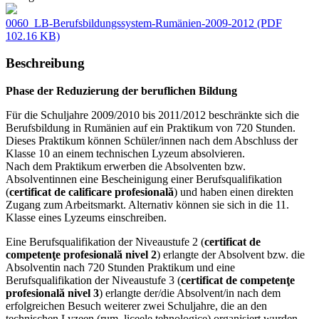
0060_LB-Berufsbildungssystem-Rumänien-2009-2012
(PDF
102.16 KB)
Beschreibung
Phase der Reduzierung der beruflichen Bildung
Für die Schuljahre 2009/2010 bis 2011/2012 beschränkte sich die
Berufsbildung in Rumänien auf ein Praktikum von 720 Stunden.
Dieses Praktikum können Schüler/innen nach dem Abschluss der
Klasse 10 an einem technischen Lyzeum absolvieren.
Nach dem Praktikum erwerben die Absolventen bzw.
Absolventinnen eine Bescheinigung einer Berufsqualifikation
(
certificat de calificare profesională
) und haben einen direkten
Zugang zum Arbeitsmarkt. Alternativ können sie sich in die 11.
Klasse eines Lyzeums einschreiben.
Eine Berufsqualifikation der Niveaustufe 2 (
certificat de
competenţe profesională nivel 2
) erlangte der Absolvent bzw. die
Absolventin nach 720 Stunden Praktikum und eine
Berufsqualifikation der Niveaustufe 3 (
certificat de competenţe
profesională nivel 3
) erlangte der/die Absolvent/in nach dem
erfolgreichen Besuch weiterer zwei Schuljahre, die an den
technischen Lyzeen (rum. liceele tehnologice) organisiert wurden.