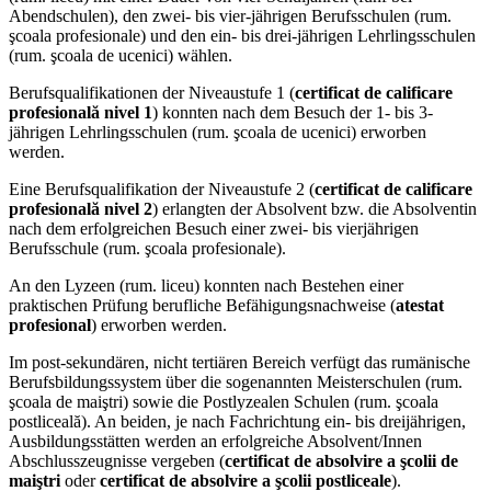
Abendschulen), den zwei- bis vier-jährigen Berufsschulen (rum.
şcoala profesionale) und den ein- bis drei-jährigen Lehrlingsschulen
(rum. şcoala de ucenici) wählen.
Berufsqualifikationen der Niveaustufe 1 (
certificat de calificare
profesională nivel 1
) konnten nach dem Besuch der 1- bis 3-
jährigen Lehrlingsschulen (rum. şcoala de ucenici) erworben
werden.
Eine Berufsqualifikation der Niveaustufe 2 (
certificat de calificare
profesională nivel 2
) erlangten der Absolvent bzw. die Absolventin
nach dem erfolgreichen Besuch einer zwei- bis vierjährigen
Berufsschule (rum. şcoala profesionale).
An den Lyzeen (rum. liceu) konnten nach Bestehen einer
praktischen Prüfung berufliche Befähigungsnachweise (
atestat
profesional
) erworben werden.
Im post-sekundären, nicht tertiären Bereich verfügt das rumänische
Berufsbildungssystem über die sogenannten Meisterschulen (rum.
şcoala de maiştri) sowie die Postlyzealen Schulen (rum. şcoala
postliceală). An beiden, je nach Fachrichtung ein- bis dreijährigen,
Ausbildungsstätten werden an erfolgreiche Absolvent/Innen
Abschlusszeugnisse vergeben (
certificat de absolvire a şcolii de
maiştri
oder
certificat de absolvire a şcolii postliceale
).