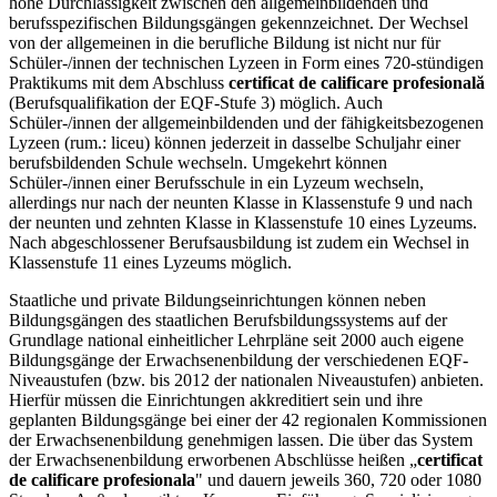
hohe Durchlässigkeit zwischen den allgemeinbildenden und
berufsspezifischen Bildungsgängen gekennzeichnet. Der Wechsel
von der allgemeinen in die berufliche Bildung ist nicht nur für
Schüler-/innen der technischen Lyzeen in Form eines 720-stündigen
Praktikums mit dem Abschluss
certificat de calificare profesională
(Berufsqualifikation der EQF-Stufe 3) möglich. Auch
Schüler-/innen der allgemeinbildenden und der fähigkeitsbezogenen
Lyzeen (rum.: liceu) können jederzeit in dasselbe Schuljahr einer
berufsbildenden Schule wechseln. Umgekehrt können
Schüler-/innen einer Berufsschule in ein Lyzeum wechseln,
allerdings nur nach der neunten Klasse in Klassenstufe 9 und nach
der neunten und zehnten Klasse in Klassenstufe 10 eines Lyzeums.
Nach abgeschlossener Berufsausbildung ist zudem ein Wechsel in
Klassenstufe 11 eines Lyzeums möglich.
Staatliche und private Bildungseinrichtungen können neben
Bildungsgängen des staatlichen Berufsbildungssystems auf der
Grundlage national einheitlicher Lehrpläne seit 2000 auch eigene
Bildungsgänge der Erwachsenenbildung der verschiedenen EQF-
Niveaustufen (bzw. bis 2012 der nationalen Niveaustufen) anbieten.
Hierfür müssen die Einrichtungen akkreditiert sein und ihre
geplanten Bildungsgänge bei einer der 42 regionalen Kommissionen
der Erwachsenenbildung genehmigen lassen. Die über das System
der Erwachsenenbildung erworbenen Abschlüsse heißen „
certificat
de calificare profesionala
" und dauern jeweils 360, 720 oder 1080