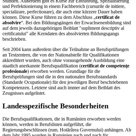
Stunden. Außerdem gibt es Kurse zur Einführung, Spezialisierung
und Perfektionierung in einem Fachbereich (cursurile de initiere,
specializare, perfectionare), die auch eine kürzere Dauer haben
können. Diese Kurse führen zu dem Abschluss „
certificat de
absolvire
“. Bei den Bildungsgängen der Erwachsenenbildung sind
auf dem jeweils dazugehörigen Beiblatt "supliment descriptiv al
certificatului" alle Kerndaten des absolvierten Bildungsgangs
beschrieben.
Seit 2004 kann außerdem über die Teilnahme an Berufsprüfungen
an Testzentren, die von der Nationalstelle für Qualifikationen
akkreditiert wurden, auch ohne vorausgehende Ausbildung eine
staatlich anerkannte Berufsqualifikation (
certificat de competenţe
profesionale
) erworben werden. Grundlage für die
Berufsprüfungen sind die in den nationalen Berufsstandards
(Standarde Ocupationale) für den jeweiligen Beruf beschriebenen
Kompetenzen. Letztere sind auch immer auf dem Beiblatt des
Zeugnisses aufgelistet.
Landesspezifische Besonderheiten
Die Berufsqualifikationen, die in Rumänien erworben werden
können, werden in Berufslisten aufgeführt, die
Regierungsbeschlüssen (rum. Hotărârea Guvernului) anhängen. Ab
dem Jahr 1995 wurden in Rumänien nach und nach für