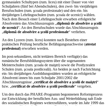
gymnasialen Schultypen (rum. liceu) mit einer Dauer von vier
Schuljahren (fünf bei Abendschulen), den zwei- bis vierjährigen
Berufsschulen (rum. şcoala profesionale) und den ein- bis
dreijährigen Lehrlingsschulen (rum. şcoala de ucenici) wählen.
Nach dem Besuch einer Lehrlingsschule erwarben erfolgreiche
Absolventen das Abschlusszeugnis „
diplomă de absolvire a şcolii
de ucenici
“. An den Berufsschulen wurde das Abschlusszeugnis
„
diplomă de absolvire a şcolii profesionale
“ verliehen.
An den Lyzeen (rum. liceu) konnten nach Bestehen einer
praktischen Prüfung berufliche Befähigungsnachweise (
atestat
profesional
) erworben werden.
Im post-sekundären, nicht tertiären Bereich verfügt(e) das
rumänische Berufsbildungssystem über die sogenannten
Meisterschulen (rum. şcoala de maiştri) sowie die Postlyzealen
Schulen (rum. şcoala postliceală). An beiden je nach Fachrichtung
ein- bis dreijährigen Ausbildungsstätten wurden an erfolgreiche
Absolvent/-innen bis zum Schuljahr 2001/2002 die
Abschlusszeugnisse „
certificat de absolvire a şcolii de maiştri
“
bzw. „
certificat de absolvire a şcolii postliceale
“ vergeben.
Um den durch das PHARE-Programm begonnenen Reformprozess
zur Entwicklung der beruflichen Aus- und Weiterbildung nah Ende
des sozialistischen Regimes weiterzuführen, wurde im Jahr 1999 das