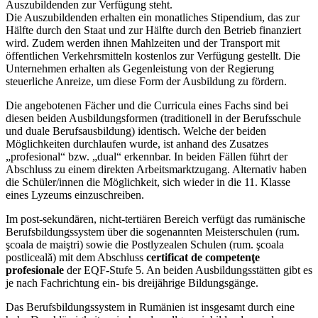
Auszubildenden zur Verfügung steht.
Die Auszubildenden erhalten ein monatliches Stipendium, das zur
Hälfte durch den Staat und zur Hälfte durch den Betrieb finanziert
wird. Zudem werden ihnen Mahlzeiten und der Transport mit
öffentlichen Verkehrsmitteln kostenlos zur Verfügung gestellt. Die
Unternehmen erhalten als Gegenleistung von der Regierung
steuerliche Anreize, um diese Form der Ausbildung zu fördern.
Die angebotenen Fächer und die Curricula eines Fachs sind bei
diesen beiden Ausbildungsformen (traditionell in der Berufsschule
und duale Berufsausbildung) identisch. Welche der beiden
Möglichkeiten durchlaufen wurde, ist anhand des Zusatzes
„profesional“ bzw. „dual“ erkennbar. In beiden Fällen führt der
Abschluss zu einem direkten Arbeitsmarktzugang. Alternativ haben
die Schüler/innen die Möglichkeit, sich wieder in die 11. Klasse
eines Lyzeums einzuschreiben.
Im post-sekundären, nicht-tertiären Bereich verfügt das rumänische
Berufsbildungssystem über die sogenannten Meisterschulen (rum.
şcoala de maiştri) sowie die Postlyzealen Schulen (rum. şcoala
postliceală) mit dem Abschluss
certificat de competenţe
profesionale
der EQF-Stufe 5. An beiden Ausbildungsstätten gibt es
je nach Fachrichtung ein- bis dreijährige Bildungsgänge.
Das Berufsbildungssystem in Rumänien ist insgesamt durch eine