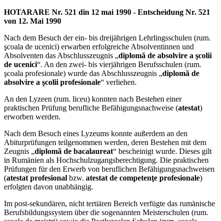
HOTARARE Nr. 521 din 12 mai 1990 - Entscheidung Nr. 521
von 12. Mai 1990
Nach dem Besuch der ein- bis dreijährigen Lehrlingsschulen (rum.
şcoala de ucenici) erwarben erfolgreiche Absolventinnen und
Absolventen das Abschlusszeugnis „
diplomă de absolvire a şcolii
de ucenici
“. An den zwei- bis vierjährigen Berufsschulen (rum.
şcoala profesionale) wurde das Abschlusszeugnis „
diplomă de
absolvire a şcolii profesionale
“ verliehen.
An den Lyzeen (rum. liceu) konnten nach Bestehen einer
praktischen Prüfung berufliche Befähigungsnachweise (
atestat
)
erworben werden.
Nach dem Besuch eines Lyzeums konnte außerdem an den
Abiturprüfungen teilgenommen werden, deren Bestehen mit dem
Zeugnis „
diplomă de bacalaureat
“ bescheinigt wurde. Dieses gilt
in Rumänien als Hochschulzugangsberechtigung. Die praktischen
Prüfungen für den Erwerb von beruflichen Befähigungsnachweisen
(
atestat profesional
bzw.
atestat de competenţe profesionale
)
erfolgten davon unabhängig.
Im post-sekundären, nicht tertiären Bereich verfügte das rumänische
Berufsbildungssystem über die sogenannten Meisterschulen (rum.