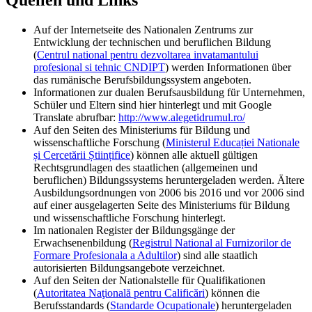
Quellen und Links
Auf der Internetseite des Nationalen Zentrums zur
Entwicklung der technischen und beruflichen Bildung
(
Centrul national pentru dezvoltarea invatamantului
profesional si tehnic CNDIPT
) werden Informationen über
das rumänische Berufsbildungssystem angeboten.
Informationen zur dualen Berufsausbildung für Unternehmen,
Schüler und Eltern sind hier hinterlegt und mit Google
Translate abrufbar:
http://www.alegetidrumul.ro/
Auf den Seiten des Ministeriums für Bildung und
wissenschaftliche Forschung (
Ministerul Educației Nationale
și Cercetării Științifice
) können alle aktuell gültigen
Rechtsgrundlagen des staatlichen (allgemeinen und
beruflichen) Bildungssystems heruntergeladen werden. Ältere
Ausbildungsordnungen von 2006 bis 2016 und vor 2006 sind
auf einer ausgelagerten Seite des Ministeriums für Bildung
und wissenschaftliche Forschung hinterlegt.
Im nationalen Register der Bildungsgänge der
Erwachsenenbildung (
Registrul National al Furnizorilor de
Formare Profesionala a Adultilor
) sind alle staatlich
autorisierten Bildungsangebote verzeichnet.
Auf den Seiten der Nationalstelle für Qualifikationen
(
Autoritatea Naţională pentru Calificări
) können die
Berufsstandards (
Standarde Ocupationale
) heruntergeladen