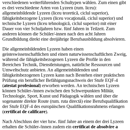
verschiedenen weiterführenden Schultypen wählen. Zum einen gibt
es drei verschiedene Arten von Lyzeen (rum. liceu):
allgemeinbildende Lyzeen (liceu teoretică, ciclul superior),
fähigkeitsbezogene Lyzeen (liceu vocaţională, ciclul superior) und
technische Lyzeen (liceu tehnologică, ciclul superior) mit einer
Dauer von vier Schuljahren bzw. fünf Jahren in Teilzeit. Zum
anderen können die Schüler/-innen nach den acht Jahren
Grundbildung direkt eine dreijährige Berufsausbildung absolvieren.
Die allgemeinbildenden Lyzeen haben einen
geisteswissenschaftlichen und einen naturwissenschaftlichen Zweig,
während die fähigkeitsbezogenen Lyzeen die Profile in den
Bereichen Technik, Dienstleistungen, natürliche Ressourcen und
Umweltschutz anbieten. An allgemeinbildenden und
fähigkeitsbezogenen Lyzeen kann nach Bestehen einer praktischen
Prüfung ein beruflicher Befähigungsnachweis der Stufe EQF-4
(
atestat profesional
) erworben werden. An technischen Lyzeen
können Schüler-/innen zwischen den Schwerpunkten Militär,
Technologie, Sport, Kunst und Pädagogik wählen und über die
sogenannte direkte Route (rum. ruta directă) eine Berufsqualifikation
der Stufe EQF-4 des europäischen Qualifikationsrahmens erlangen
(
certificat de calificare
).
Nach Abschluss der vier bzw. fünf Jahre an einem der drei Lyzeen
erhalten die Schüler-/innen zudem ein
certificat de absolvire a