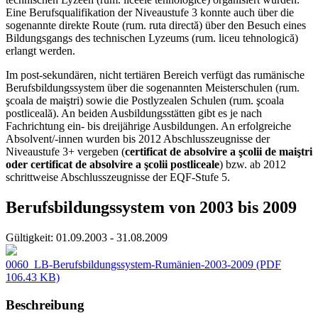
Eine Berufsqualifikation der Niveaustufe 3 konnte auch über die
sogenannte direkte Route (rum. ruta directă) über den Besuch eines
Bildungsgangs des technischen Lyzeums (rum. liceu tehnologică)
erlangt werden.
Im post-sekundären, nicht tertiären Bereich verfügt das rumänische
Berufsbildungssystem über die sogenannten Meisterschulen (rum.
şcoala de maiştri) sowie die Postlyzealen Schulen (rum. şcoala
postliceală). An beiden Ausbildungsstätten gibt es je nach
Fachrichtung ein- bis dreijährige Ausbildungen. An erfolgreiche
Absolvent/-innen wurden bis 2012 Abschlusszeugnisse der
Niveaustufe 3+ vergeben (
certificat de absolvire a şcolii de maiştri
oder certificat de absolvire a şcolii postliceale
) bzw. ab 2012
schrittweise Abschlusszeugnisse der EQF-Stufe 5.
Berufsbildungssystem von 2003 bis 2009
Gültigkeit:
01.09.2003 - 31.08.2009
0060_LB-Berufsbildungssystem-Rumänien-2003-2009
(PDF
106.43 KB)
Beschreibung