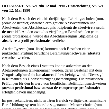
HOTARARE Nr. 521 din 12 mai 1990 - Entscheidung Nr. 521
von 12. Mai 1990
Nach dem Besuch der ein- bis dreijährigen Lehrlingsschulen (rum.
şcoala de ucenici) erwarben erfolgreiche Absolventinnen und
Absolventen das Abschlusszeugnis „
diplomă de absolvire a şcolii
de ucenici
“. An den zwei- bis vierjährigen Berufsschulen (rum.
şcoala profesionale) wurde das Abschlusszeugnis „
diplomă de
absolvire a şcolii profesionale
“ verliehen.
An den Lyzeen (rum. liceu) konnten nach Bestehen einer
praktischen Prüfung berufliche Befähigungsnachweise (
atestat
)
erworben werden.
Nach dem Besuch eines Lyzeums konnte außerdem an den
Abiturprüfungen teilgenommen werden, deren Bestehen mit dem
Zeugnis „
diplomă de bacalaureat
“ bescheinigt wurde. Dieses gilt
in Rumänien als Hochschulzugangsberechtigung. Die praktischen
Prüfungen für den Erwerb von beruflichen Befähigungsnachweisen
(
atestat profesional
bzw.
atestat de competenţe profesionale
)
erfolgten davon unabhängig.
Im post-sekundären, nicht tertiären Bereich verfügte das rumänische
Berufsbildungssystem über die sogenannten Meisterschulen (rum.