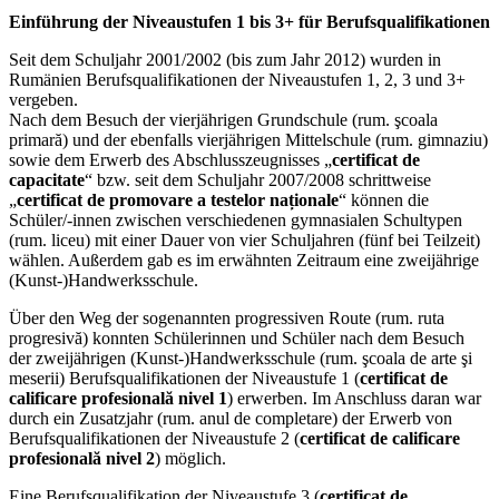
Einführung der Niveaustufen 1 bis 3+ für Berufsqualifikationen
Seit dem Schuljahr 2001/2002 (bis zum Jahr 2012) wurden in
Rumänien Berufsqualifikationen der Niveaustufen 1, 2, 3 und 3+
vergeben.
Nach dem Besuch der vierjährigen Grundschule (rum. şcoala
primară) und der ebenfalls vierjährigen Mittelschule (rum. gimnaziu)
sowie dem Erwerb des Abschlusszeugnisses „
certificat de
capacitate
“ bzw. seit dem Schuljahr 2007/2008 schrittweise
„
certificat de promovare a testelor naționale
“ können die
Schüler/-innen zwischen verschiedenen gymnasialen Schultypen
(rum. liceu) mit einer Dauer von vier Schuljahren (fünf bei Teilzeit)
wählen. Außerdem gab es im erwähnten Zeitraum eine zweijährige
(Kunst-)Handwerksschule.
Über den Weg der sogenannten progressiven Route (rum. ruta
progresivă) konnten Schülerinnen und Schüler nach dem Besuch
der zweijährigen (Kunst-)Handwerksschule (rum. şcoala de arte şi
meserii) Berufsqualifikationen der Niveaustufe 1 (
certificat de
calificare profesională nivel 1
) erwerben. Im Anschluss daran war
durch ein Zusatzjahr (rum. anul de completare) der Erwerb von
Berufsqualifikationen der Niveaustufe 2 (
certificat de calificare
profesională nivel 2
) möglich.
Eine Berufsqualifikation der Niveaustufe 3 (
certificat de