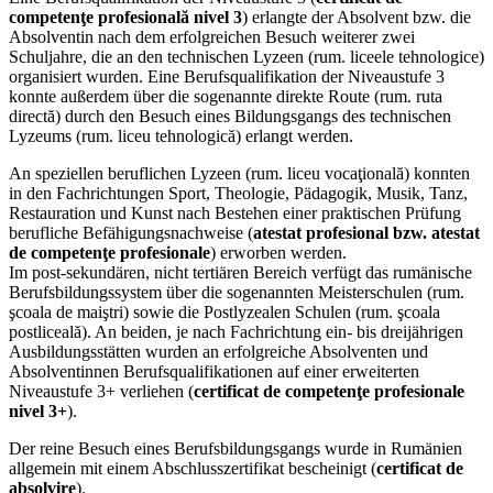
competenţe profesională nivel 3
) erlangte der Absolvent bzw. die
Absolventin nach dem erfolgreichen Besuch weiterer zwei
Schuljahre, die an den technischen Lyzeen (rum. liceele tehnologice)
organisiert wurden. Eine Berufsqualifikation der Niveaustufe 3
konnte außerdem über die sogenannte direkte Route (rum. ruta
directă) durch den Besuch eines Bildungsgangs des technischen
Lyzeums (rum. liceu tehnologică) erlangt werden.
An speziellen beruflichen Lyzeen (rum. liceu vocaţională) konnten
in den Fachrichtungen Sport, Theologie, Pädagogik, Musik, Tanz,
Restauration und Kunst nach Bestehen einer praktischen Prüfung
berufliche Befähigungsnachweise (
atestat profesional bzw. atestat
de competenţe profesionale
) erworben werden.
Im post-sekundären, nicht tertiären Bereich verfügt das rumänische
Berufsbildungssystem über die sogenannten Meisterschulen (rum.
şcoala de maiştri) sowie die Postlyzealen Schulen (rum. şcoala
postliceală). An beiden, je nach Fachrichtung ein- bis dreijährigen
Ausbildungsstätten wurden an erfolgreiche Absolventen und
Absolventinnen Berufsqualifikationen auf einer erweiterten
Niveaustufe 3+ verliehen (
certificat de competenţe profesionale
nivel 3+
).
Der reine Besuch eines Berufsbildungsgangs wurde in Rumänien
allgemein mit einem Abschlusszertifikat bescheinigt (
certificat de
absolvire
).