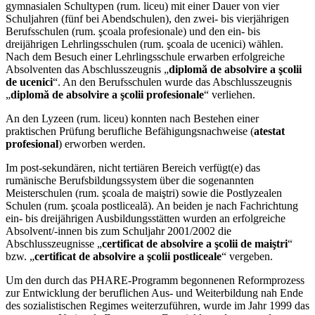
gymnasialen Schultypen (rum. liceu) mit einer Dauer von vier
Schuljahren (fünf bei Abendschulen), den zwei- bis vierjährigen
Berufsschulen (rum. şcoala profesionale) und den ein- bis
dreijährigen Lehrlingsschulen (rum. şcoala de ucenici) wählen.
Nach dem Besuch einer Lehrlingsschule erwarben erfolgreiche
Absolventen das Abschlusszeugnis „
diplomă de absolvire a şcolii
de ucenici
“. An den Berufsschulen wurde das Abschlusszeugnis
„
diplomă de absolvire a şcolii profesionale
“ verliehen.
An den Lyzeen (rum. liceu) konnten nach Bestehen einer
praktischen Prüfung berufliche Befähigungsnachweise (
atestat
profesional
) erworben werden.
Im post-sekundären, nicht tertiären Bereich verfügt(e) das
rumänische Berufsbildungssystem über die sogenannten
Meisterschulen (rum. şcoala de maiştri) sowie die Postlyzealen
Schulen (rum. şcoala postliceală). An beiden je nach Fachrichtung
ein- bis dreijährigen Ausbildungsstätten wurden an erfolgreiche
Absolvent/-innen bis zum Schuljahr 2001/2002 die
Abschlusszeugnisse „
certificat de absolvire a şcolii de maiştri
“
bzw. „
certificat de absolvire a şcolii postliceale
“ vergeben.
Um den durch das PHARE-Programm begonnenen Reformprozess
zur Entwicklung der beruflichen Aus- und Weiterbildung nah Ende
des sozialistischen Regimes weiterzuführen, wurde im Jahr 1999 das