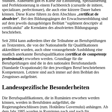
Stunden. Außerdem gibt es Kurse zur Einführung, Spezialisierung
und Perfektionierung in einem Fachbereich (cursurile de initiere,
specializare, perfectionare), die auch eine kürzere Dauer haben
können. Diese Kurse führen zu dem Abschluss „
certificat de
absolvire
“. Bei den Bildungsgängen der Erwachsenenbildung sind
auf dem jeweils dazugehörigen Beiblatt "supliment descriptiv al
certificatului" alle Kerndaten des absolvierten Bildungsgangs
beschrieben.
Seit 2004 kann außerdem über die Teilnahme an Berufsprüfungen
an Testzentren, die von der Nationalstelle für Qualifikationen
akkreditiert wurden, auch ohne vorausgehende Ausbildung eine
staatlich anerkannte Berufsqualifikation (
certificat de competenţe
profesionale
) erworben werden. Grundlage für die
Berufsprüfungen sind die in den nationalen Berufsstandards
(Standarde Ocupationale) für den jeweiligen Beruf beschriebenen
Kompetenzen. Letztere sind auch immer auf dem Beiblatt des
Zeugnisses aufgelistet.
Landesspezifische Besonderheiten
Die Berufsqualifikationen, die in Rumänien erworben werden
können, werden in Berufslisten aufgeführt, die
Regierungsbeschlüssen (rum. Hotărârea Guvernului) anhängen. Ab
dem Jahr 1995 wurden in Rumänien nach und nach für