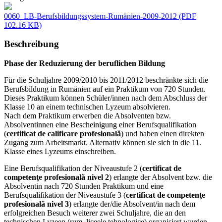
0060_LB-Berufsbildungssystem-Rumänien-2009-2012
(PDF
102.16 KB)
Beschreibung
Phase der Reduzierung der beruflichen Bildung
Für die Schuljahre 2009/2010 bis 2011/2012 beschränkte sich die
Berufsbildung in Rumänien auf ein Praktikum von 720 Stunden.
Dieses Praktikum können Schüler/innen nach dem Abschluss der
Klasse 10 an einem technischen Lyzeum absolvieren.
Nach dem Praktikum erwerben die Absolventen bzw.
Absolventinnen eine Bescheinigung einer Berufsqualifikation
(
certificat de calificare profesională
) und haben einen direkten
Zugang zum Arbeitsmarkt. Alternativ können sie sich in die 11.
Klasse eines Lyzeums einschreiben.
Eine Berufsqualifikation der Niveaustufe 2 (
certificat de
competenţe profesională nivel 2
) erlangte der Absolvent bzw. die
Absolventin nach 720 Stunden Praktikum und eine
Berufsqualifikation der Niveaustufe 3 (
certificat de competenţe
profesională nivel 3
) erlangte der/die Absolvent/in nach dem
erfolgreichen Besuch weiterer zwei Schuljahre, die an den
technischen Lyzeen (rum. liceele tehnologice) organisiert wurden.