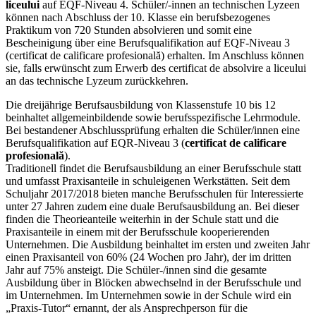
liceului
auf EQF-Niveau 4. Schüler/-innen an technischen Lyzeen
können nach Abschluss der 10. Klasse ein berufsbezogenes
Praktikum von 720 Stunden absolvieren und somit eine
Bescheinigung über eine Berufsqualifikation auf EQF-Niveau 3
(certificat de calificare profesională) erhalten. Im Anschluss können
sie, falls erwünscht zum Erwerb des certificat de absolvire a liceului
an das technische Lyzeum zurückkehren.
Die dreijährige Berufsausbildung von Klassenstufe 10 bis 12
beinhaltet allgemeinbildende sowie berufsspezifische Lehrmodule.
Bei bestandener Abschlussprüfung erhalten die Schüler/innen eine
Berufsqualifikation auf EQR-Niveau 3 (
certificat de calificare
profesională
).
Traditionell findet die Berufsausbildung an einer Berufsschule statt
und umfasst Praxisanteile in schuleigenen Werkstätten. Seit dem
Schuljahr 2017/2018 bieten manche Berufsschulen für Interessierte
unter 27 Jahren zudem eine duale Berufsausbildung an. Bei dieser
finden die Theorieanteile weiterhin in der Schule statt und die
Praxisanteile in einem mit der Berufsschule kooperierenden
Unternehmen. Die Ausbildung beinhaltet im ersten und zweiten Jahr
einen Praxisanteil von 60% (24 Wochen pro Jahr), der im dritten
Jahr auf 75% ansteigt. Die Schüler-/innen sind die gesamte
Ausbildung über in Blöcken abwechselnd in der Berufsschule und
im Unternehmen. Im Unternehmen sowie in der Schule wird ein
„Praxis-Tutor“ ernannt, der als Ansprechperson für die