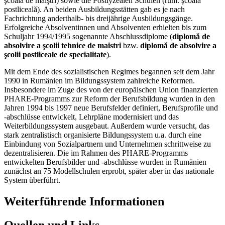
şcoala de maiştri) sowie die Postlyzealen Schulen (rum. şcoala
postliceală). An beiden Ausbildungsstätten gab es je nach
Fachrichtung anderthalb- bis dreijährige Ausbildungsgänge.
Erfolgreiche Absolventinnen und Absolventen erhielten bis zum
Schuljahr 1994/1995 sogenannte Abschlussdiplome (
diplomă de
absolvire a şcolii tehnice de maistri
bzw.
diplomă de absolvire a
şcolii postliceale de specialitate
).
Mit dem Ende des sozialistischen Regimes begannen seit dem Jahr
1990 in Rumänien im Bildungssystem zahlreiche Reformen.
Insbesondere im Zuge des von der europäischen Union finanzierten
PHARE-Programms zur Reform der Berufsbildung wurden in den
Jahren 1994 bis 1997 neue Berufsfelder definiert, Berufsprofile und
-abschlüsse entwickelt, Lehrpläne modernisiert und das
Weiterbildungssystem ausgebaut. Außerdem wurde versucht, das
stark zentralistisch organisierte Bildungssystem u.a. durch eine
Einbindung von Sozialpartnern und Unternehmen schrittweise zu
dezentralisieren. Die im Rahmen des PHARE-Programms
entwickelten Berufsbilder und -abschlüsse wurden in Rumänien
zunächst an 75 Modellschulen erprobt, später aber in das nationale
System überführt.
Weiterführende Informationen