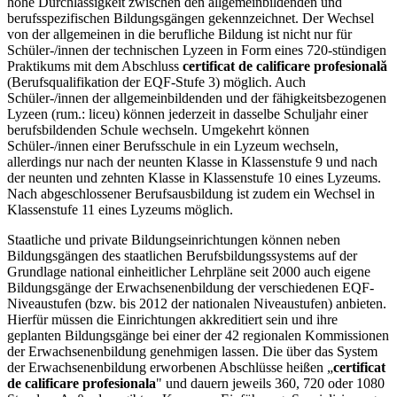
hohe Durchlässigkeit zwischen den allgemeinbildenden und
berufsspezifischen Bildungsgängen gekennzeichnet. Der Wechsel
von der allgemeinen in die berufliche Bildung ist nicht nur für
Schüler-/innen der technischen Lyzeen in Form eines 720-stündigen
Praktikums mit dem Abschluss
certificat de calificare profesională
(Berufsqualifikation der EQF-Stufe 3) möglich. Auch
Schüler-/innen der allgemeinbildenden und der fähigkeitsbezogenen
Lyzeen (rum.: liceu) können jederzeit in dasselbe Schuljahr einer
berufsbildenden Schule wechseln. Umgekehrt können
Schüler-/innen einer Berufsschule in ein Lyzeum wechseln,
allerdings nur nach der neunten Klasse in Klassenstufe 9 und nach
der neunten und zehnten Klasse in Klassenstufe 10 eines Lyzeums.
Nach abgeschlossener Berufsausbildung ist zudem ein Wechsel in
Klassenstufe 11 eines Lyzeums möglich.
Staatliche und private Bildungseinrichtungen können neben
Bildungsgängen des staatlichen Berufsbildungssystems auf der
Grundlage national einheitlicher Lehrpläne seit 2000 auch eigene
Bildungsgänge der Erwachsenenbildung der verschiedenen EQF-
Niveaustufen (bzw. bis 2012 der nationalen Niveaustufen) anbieten.
Hierfür müssen die Einrichtungen akkreditiert sein und ihre
geplanten Bildungsgänge bei einer der 42 regionalen Kommissionen
der Erwachsenenbildung genehmigen lassen. Die über das System
der Erwachsenenbildung erworbenen Abschlüsse heißen „
certificat
de calificare profesionala
" und dauern jeweils 360, 720 oder 1080