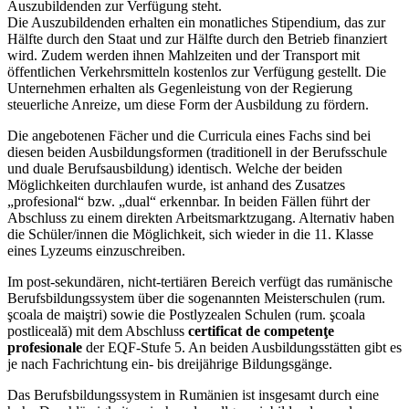
Auszubildenden zur Verfügung steht.
Die Auszubildenden erhalten ein monatliches Stipendium, das zur
Hälfte durch den Staat und zur Hälfte durch den Betrieb finanziert
wird. Zudem werden ihnen Mahlzeiten und der Transport mit
öffentlichen Verkehrsmitteln kostenlos zur Verfügung gestellt. Die
Unternehmen erhalten als Gegenleistung von der Regierung
steuerliche Anreize, um diese Form der Ausbildung zu fördern.
Die angebotenen Fächer und die Curricula eines Fachs sind bei
diesen beiden Ausbildungsformen (traditionell in der Berufsschule
und duale Berufsausbildung) identisch. Welche der beiden
Möglichkeiten durchlaufen wurde, ist anhand des Zusatzes
„profesional“ bzw. „dual“ erkennbar. In beiden Fällen führt der
Abschluss zu einem direkten Arbeitsmarktzugang. Alternativ haben
die Schüler/innen die Möglichkeit, sich wieder in die 11. Klasse
eines Lyzeums einzuschreiben.
Im post-sekundären, nicht-tertiären Bereich verfügt das rumänische
Berufsbildungssystem über die sogenannten Meisterschulen (rum.
şcoala de maiştri) sowie die Postlyzealen Schulen (rum. şcoala
postliceală) mit dem Abschluss
certificat de competenţe
profesionale
der EQF-Stufe 5. An beiden Ausbildungsstätten gibt es
je nach Fachrichtung ein- bis dreijährige Bildungsgänge.
Das Berufsbildungssystem in Rumänien ist insgesamt durch eine