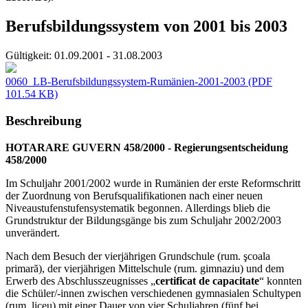
Berufsbildungssystem von 2001 bis 2003
Gültigkeit:
01.09.2001 - 31.08.2003
0060_LB-Berufsbildungssystem-Rumänien-2001-2003
(PDF
101.54 KB)
Beschreibung
HOTARARE GUVERN 458/2000 - Regierungsentscheidung
458/2000
Im Schuljahr 2001/2002 wurde in Rumänien der erste Reformschritt
der Zuordnung von Berufsqualifikationen nach einer neuen
Niveaustufenstufensystematik begonnen. Allerdings blieb die
Grundstruktur der Bildungsgänge bis zum Schuljahr 2002/2003
unverändert.
Nach dem Besuch der vierjährigen Grundschule (rum. şcoala
primară), der vierjährigen Mittelschule (rum. gimnaziu) und dem
Erwerb des Abschlusszeugnisses „
certificat de capacitate
“ konnten
die Schüler/-innen zwischen verschiedenen gymnasialen Schultypen
(rum. liceu) mit einer Dauer von vier Schuljahren (fünf bei