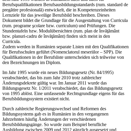
Berufsqualifikationen Berufsausbildungsstandards (rum. standard de
pregătire profesională) entwickelt, die in Kompetenzeinheiten
Lernziele für das jeweilige Berufsbild beschreiben. Dieses
Dokument bildet die Grundlage für die Ausgestaltung von Curricula
(rum. programe şcolare bzw. curriculum) und Prüfungen. Die
Stundentafeln bzw. Modulübersichten (rum. plan de învăţământ
bzw. planuri-cadru de învăţământ) finden sich meist in den
Curricula.
Zudem werden in Rumänien separate Listen mit den Qualifikationen
für Berufsschulen geführt (Nomenclatorul meseriilor – SPP). Die
Qualifikationen in der Berufsliste unterscheiden sich teilweise von
den Bezeichnungen im Diplom.
Im Jahr 1995 wurde ein neues Bildungsgesetz (Nr. 84/1995)
verabschiedet, das bis zum Jahr 2010 trotz zahlreicher
Änderungsdekrete gültig war. Im Januar 2011 wurde das
Bildungsgesetz Nr. 1/2011 verabschiedet, das das Bildungsgesetz
von 1995 ablöst. Eine umfassende Rechtsgrundlage eigens für das
Berufsbildungssystem existiert nicht.
Durch zahlreiche Regierungswechsel und Reformen des
Bildungssystems gab es in Rumänien in den vergangenen
Jahrzehnten häufig Änderungen der verschiedenen
Berufsbildungsgänge. So wurde zum Beispiel berufliche
Ausbildung zwischen 2009 und 2012 gänzlich ausgesetzt und