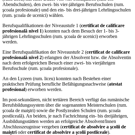
Abendschulen), den zwei- bis vier-jährigen Berufsschulen (rum.
şcoala profesionale) und den ein- bis drei-jährigen Lehrlingsschulen
(rum. şcoala de ucenici) wählen.
Berufsqualifikationen der Niveaustufe 1 (
certificat de calificare
profesională nivel 1
) konnten nach dem Besuch der 1- bis 3-
jährigen Lehrlingsschulen (rum. şcoala de ucenici) erworben
werden.
Eine Berufsqualifikation der Niveaustufe 2 (
certificat de calificare
profesională nivel 2
) erlangten der Absolvent bzw. die Absolventin
nach dem erfolgreichen Besuch einer zwei- bis vierjährigen
Berufsschule (rum. şcoala profesionale).
An den Lyzeen (rum. liceu) konnten nach Bestehen einer
praktischen Prüfung berufliche Befähigungsnachweise (
atestat
profesional
) erworben werden.
Im post-sekundären, nicht tertiären Bereich verfügt das rumänische
Berufsbildungssystem über die sogenannten Meisterschulen (rum.
şcoala de maiştri) sowie die Postlyzealen Schulen (rum. şcoala
postliceală). An beiden, je nach Fachrichtung ein- bis dreijährigen,
Ausbildungsstätten werden an erfolgreiche Absolvent/Innen
Abschlusszeugnisse vergeben (
certificat de absolvire a şcolii de
maiştri
oder
certificat de absolvire a şcolii postliceale
).