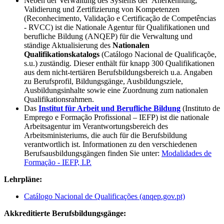
Neben der Verwaltung des Systems der Anerkennung,
Validierung und Zertifizierung von Kompetenzen
(Reconhecimento, Validação e Certificação de Competências
- RVCC) ist die Nationale Agentur für Qualifikationen und
berufliche Bildung (ANQEP) für die Verwaltung und
ständige Aktualisierung des
Nationalen
Qualifikationskatalogs
(Catálogo Nacional de Qualificaçõe,
s.u.) zuständig. Dieser enthält für knapp 300 Qualifikationen
aus dem nicht-tertiären Berufsbildungsbereich u.a. Angaben
zu Berufsprofil, Bildungsgänge, Ausbildungsziele,
Ausbildungsinhalte sowie eine Zuordnung zum nationalen
Qualifikationsrahmen.
Das
Institut für Arbeit und Berufliche Bildung
(Instituto de
Emprego e Formação Profissional – IEFP) ist die nationale
Arbeitsagentur im Verantwortungsbereich des
Arbeitsministeriums, die auch für die Berufsbildung
verantwortlich ist. Informationen zu den verschiedenen
Berufsausbildungsgängen finden Sie unter:
Modalidades de
Formação - IEFP, I.P.
Lehrpläne:
Catálogo Nacional de Qualificações (anqep.gov.pt)
Akkreditierte Berufsbildungsgänge: