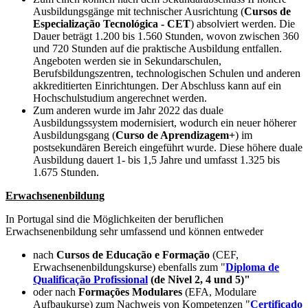
Ausbildungsgänge mit technischer Ausrichtung (
Cursos de
Especialização Tecnológica - CET
) absolviert werden. Die
Dauer beträgt 1.200 bis 1.560 Stunden, wovon zwischen 360
und 720 Stunden auf die praktische Ausbildung entfallen.
Angeboten werden sie in Sekundarschulen,
Berufsbildungszentren, technologischen Schulen und anderen
akkreditierten Einrichtungen. Der Abschluss kann auf ein
Hochschulstudium angerechnet werden.
Zum anderen wurde im Jahr 2022 das duale
Ausbildungssystem modernisiert, wodurch ein neuer höherer
Ausbildungsgang (
Curso de Aprendizagem+
) im
postsekundären Bereich eingeführt wurde. Diese höhere duale
Ausbildung dauert 1- bis 1,5 Jahre und umfasst 1.325 bis
1.675 Stunden.
Erwachsenenbildung
In Portugal sind die Möglichkeiten der beruflichen
Erwachsenenbildung sehr umfassend und können entweder
nach
Cursos de Educação e Formação
(CEF,
Erwachsenenbildungskurse) ebenfalls zum "
Diploma de
Qualificação Profissional
(de Nivel 2, 4 und 5)"
oder nach
Formações Modulares
(EFA, Modulare
Aufbaukurse) zum Nachweis von Kompetenzen "
Certificado