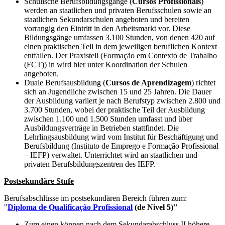
Schulische Berufsbildungsgänge (
Cursos Profissionais
)
werden an staatlichen und privaten Berufsschulen sowie an
staatlichen Sekundarschulen angeboten und bereiten
vorrangig den Eintritt in den Arbeitsmarkt vor. Diese
Bildungsgänge umfassen 3.100 Stunden, von denen 420 auf
einen praktischen Teil in dem jeweiligen beruflichen Kontext
entfallen. Der Praxisteil (Formação em Contexto de Trabalho
(FCT)) in wird hier unter Koordination der Schulen
angeboten.
Duale Berufsausbildung (
Cursos de Aprendizagem
) richtet
sich an Jugendliche zwischen 15 und 25 Jahren. Die Dauer
der Ausbildung variiert je nach Berufstyp zwischen 2.800 und
3.700 Stunden, wobei der praktische Teil der Ausbildung
zwischen 1.100 und 1.500 Stunden umfasst und über
Ausbildungsverträge in Betrieben stattfindet. Die
Lehrlingsausbildung wird vom Institut für Beschäftigung und
Berufsbildung (Instituto de Emprego e Formação Profissional
– IEFP) verwaltet. Unterrichtet wird an staatlichen und
privaten Berufsbildungszentren des IEFP.
Postsekundäre Stufe
Berufsabschlüsse im postsekundären Bereich führen zum:
"
Diploma de Qualificação Profissional
(de Nivel 5)"
Zum einen können nach dem Sekundarabschluss II höhere