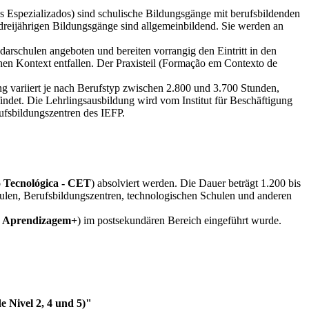
s Espezializados) sind schulische Bildungsgänge mit berufsbildenden
 dreijährigen Bildungsgänge sind allgemeinbildend. Sie werden an
darschulen angeboten und bereiten vorrangig den Eintritt in den
hen Kontext entfallen. Der Praxisteil (Formação em Contexto de
ng variiert je nach Berufstyp zwischen 2.800 und 3.700 Stunden,
indet. Die Lehrlingsausbildung wird vom Institut für Beschäftigung
rufsbildungszentren des IEFP.
o Tecnológica - CET
) absolviert werden. Die Dauer beträgt 1.200 bis
ulen, Berufsbildungszentren, technologischen Schulen und anderen
e Aprendizagem+
) im postsekundären Bereich eingeführt wurde.
e Nivel 2, 4 und 5)"