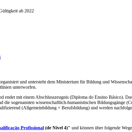
B
 organisiert und untersteht dem Ministerium für Bildung und Wissensc
tlinien unterworfen.
nd endet mit einem Abschlusszeugnis (Diploma do Ensino Básico). Das
sind die sogenannten wissenschaftlich-humanistischen Bildungsgänge (C
lifizierend (Allgemeinbildung + Berufsbildung) und werden nachfolgen
lificação Profissional
(de Nivel 4)"
und können über folgende Wege 