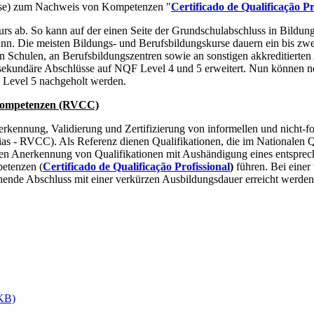
se) zum Nachweis von Kompetenzen "
Certificado de Qualificação
Pr
ab. So kann auf der einen Seite der Grundschulabschluss in Bildung
ann. Die meisten Bildungs- und Berufsbildungskurse dauern ein bis zwe
en Schulen, an Berufsbildungszentren sowie an sonstigen akkreditiert
sekundäre Abschlüsse auf NQF Level 4 und 5 erweitert. Nun können n
 Level 5 nachgeholt werden.
n Kompetenzen (RVCC)
rkennung, Validierung und Zertifizierung von informellen und nicht-
as - RVCC). Als Referenz dienen Qualifikationen, die im Nationalen Q
igen Anerkennung von Qualifikationen mit Aushändigung eines entspr
petenzen (
Certificado de Qualificação
Profissional
)
führen. Bei eine
hende Abschluss mit einer verkürzen Ausbildungsdauer erreicht werden
KB)