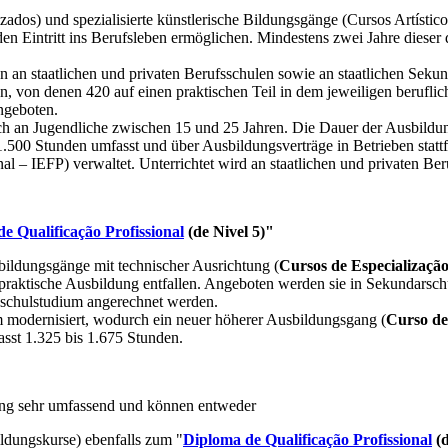
dos) und spezialisierte künstlerische Bildungsgänge (Cursos Artístico
n Eintritt ins Berufsleben ermöglichen. Mindestens zwei Jahre dieser
n an staatlichen und privaten Berufsschulen sowie an staatlichen Sekun
 von denen 420 auf einen praktischen Teil in dem jeweiligen beruflic
ngeboten.
sich an Jugendliche zwischen 15 und 25 Jahren. Die Dauer der Ausbildu
.500 Stunden umfasst und über Ausbildungsverträge in Betrieben stattf
l – IEFP) verwaltet. Unterrichtet wird an staatlichen und privaten Be
e Qualificação Profissional
(de Nivel 5)"
ildungsgänge mit technischer Ausrichtung (
Cursos de Especializaçã
raktische Ausbildung entfallen. Angeboten werden sie in Sekundarsch
hschulstudium angerechnet werden.
modernisiert, wodurch ein neuer höherer Ausbildungsgang (
Curso d
asst 1.325 bis 1.675 Stunden.
dung sehr umfassend und können entweder
dungskurse) ebenfalls zum "
Diploma de Qualificação Profissional
(d