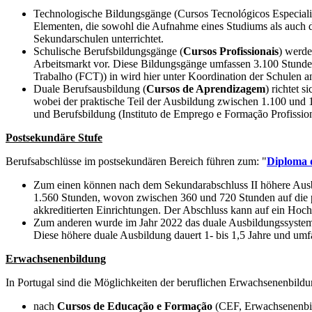
Technologische Bildungsgänge (Cursos Tecnológicos Especializa
Elementen, die sowohl die Aufnahme eines Studiums als auch de
Sekundarschulen unterrichtet.
Schulische Berufsbildungsgänge (
Cursos Profissionais
) werde
Arbeitsmarkt vor. Diese Bildungsgänge umfassen 3.100 Stunden,
Trabalho (FCT)) in wird hier unter Koordination der Schulen a
Duale Berufsausbildung (
Cursos de Aprendizagem
) richtet 
wobei der praktische Teil der Ausbildung zwischen 1.100 und 1
und Berufsbildung (Instituto de Emprego e Formação Profissiona
Postsekundäre Stufe
Berufsabschlüsse im postsekundären Bereich führen zum: "
Diploma d
Zum einen können nach dem Sekundarabschluss II höhere Ausb
1.560 Stunden, wovon zwischen 360 und 720 Stunden auf die p
akkreditierten Einrichtungen. Der Abschluss kann auf ein Hoc
Zum anderen wurde im Jahr 2022 das duale Ausbildungssystem 
Diese höhere duale Ausbildung dauert 1- bis 1,5 Jahre und umf
Erwachsenenbildung
In Portugal sind die Möglichkeiten der beruflichen Erwachsenenbil
nach
Cursos de Educação e Formação
(CEF, Erwachsenenbil