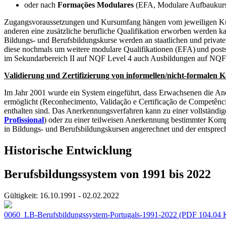
oder nach
Formações Modulares
(EFA, Modulare Aufbaukur
Zugangsvoraussetzungen und Kursumfang hängen vom jeweiligen Kurs 
anderen eine zusätzliche berufliche Qualifikation erworben werden k
Bildungs- und Berufsbildungskurse werden an staatlichen und privat
diese nochmals um weitere modulare Qualifikationen (EFA)
und post
im Sekundarbereich II auf NQF Level 4 auch Ausbildungen auf NQF
Validierung und Zertifizierung von informellen/nicht-formale
Im Jahr 2001 wurde ein System eingeführt, dass Erwachsenen die Ane
ermöglicht (Reconhecimento, Validação e Certificação de Competênci
enthalten sind. Das Anerkennungsverfahren kann zu einer vollständ
Profissional
) oder zu einer teilweisen Anerkennung bestimmter Kom
in Bildungs- und Berufsbildungskursen angerechnet und der entsprec
Historische Entwicklung
Berufsbildungssystem von 1991 bis 2022
Gültigkeit:
16.10.1991 - 02.02.2022
0060_LB-Berufsbildungssystem-Portugals-1991-2022
(PDF 104.04 