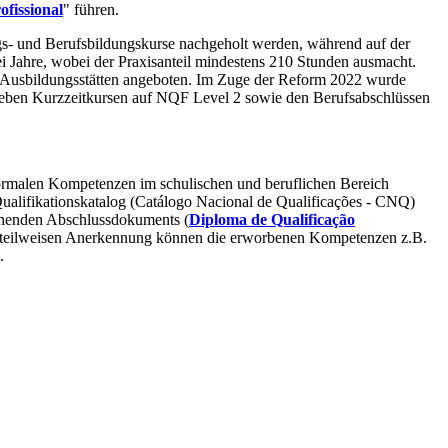
ofissional
" führen.
s- und Berufsbildungskurse nachgeholt werden, während auf der
i Jahre, wobei der Praxisanteil mindestens 210 Stunden ausmacht.
en Ausbildungsstätten angeboten. Im Zuge der Reform 2022 wurde
eben Kurzzeitkursen auf NQF Level 2 sowie den Berufsabschlüssen
formalen Kompetenzen im schulischen und beruflichen Bereich
ualifikationskatalog (Catálogo Nacional de Qualificações - CNQ)
echenden Abschlussdokuments (
Diploma de Qualificação
r teilweisen Anerkennung können die erworbenen Kompetenzen z.B.
.