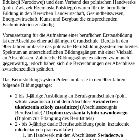
Edukacji Narodowej) und dem Verband des polnischen Handwerks
(poln. Związek Rzemiosła Polskiego) waren für die berufliche
Bildung in den Bereichen Landwirtschaft, Gesundheitswesen,
Energiewirtschaft, Kunst und Bergbau die entsprechenden
Fachministerien zuständig.
Voraussetzung für die Aufnahme einer beruflichen Erstausbildung
ist der Abschluss einer achtjährigen Grundschule. Bereits in den
90er Jahren umfasste das polnische Berufsbildungssystem ein breites
Spektrum an unterschiedlichen Bildungsgängen mit einer Vielzahl
an Abschlüssen. Zahlreiche Bildungsgänge existieren zwar auch
gegenwärtig, jedoch haben sich die Bezeichnungen der Abschlüsse
zwischenzeitlich geändert.
Das Berufsbildungssystem Polens umfasste in den 90er Jahren
folgende Bildungsgänge:
2 bis 3-jährige Ausbildung an Berufsgrundschulen (poln.
szkoła zasadnicza ) mit dem Abschluss
Swiadectwo
ukończenia szkoły zasadniczej
(Abschlusszeugnis
Berufsschule)
/ Dyplom uzyskania tytułu zawodowego
(
Diplom zur Erlangung des Berufstitels)
2 - bis 3-jährige duale Berufsausbildung (poln. kształcenie
młodocianych pracowników)
im Handwerk mit den Abschlüssen
Swiadectwo