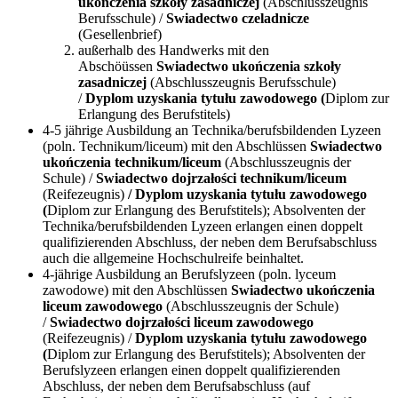
ukończenia szkoły zasadniczej
(Abschlusszeugnis
Berufsschule) /
Swiadectwo czeladnicze
(Gesellenbrief)
außerhalb des Handwerks mit den
Abschöüssen
Swiadectwo ukończenia szkoły
zasadniczej
(Abschlusszeugnis Berufsschule)
/
Dyplom uzyskania tytułu zawodowego (
Diplom zur
Erlangung des Berufstitels)
4-5 jährige Ausbildung an Technika/berufsbildenden Lyzeen
(poln. Technikum/liceum) mit den Abschlüssen
Swiadectwo
ukończenia technikum/liceum
(Abschlusszeugnis der
Schule) /
Swiadectwo dojrzałości technikum/liceum
(Reifezeugnis)
/ Dyplom uzyskania tytułu zawodowego
(
Diplom zur Erlangung des Berufstitels); Absolventen der
Technika/berufsbildenden Lyzeen erlangen einen doppelt
qualifizierenden Abschluss, der neben dem Berufsabschluss
auch die allgemeine Hochschulreife beinhaltet.
4-jährige Ausbildung an Berufslyzeen (poln. lyceum
zawodowe) mit den Abschlüssen
Swiadectwo ukończenia
liceum zawodowego
(Abschlusszeugnis der Schule)
/
Swiadectwo dojrzałości liceum zawodowego
(Reifezeugnis) /
Dyplom uzyskania tytułu zawodowego
(
Diplom zur Erlangung des Berufstitels); Absolventen der
Berufslyzeen erlangen einen doppelt qualifizierenden
Abschluss, der neben dem Berufsabschluss (auf