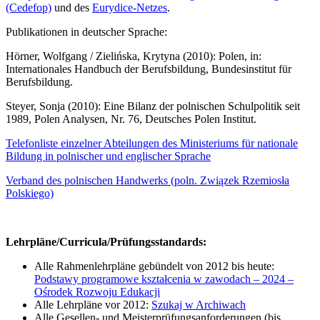
(Cedefop)
und des
Eurydice-Netzes
.
Publikationen in deutscher Sprache:
Hörner, Wolfgang / Zielińska, Krytyna (2010): Polen, in:
Internationales Handbuch der Berufsbildung, Bundesinstitut für
Berufsbildung.
Steyer, Sonja (2010): Eine Bilanz der polnischen Schulpolitik seit
1989, Polen Analysen, Nr. 76, Deutsches Polen Institut.
Telefonliste einzelner Abteilungen des Ministeriums für nationale
Bildung in polnischer und englischer Sprache
Verband des polnischen Handwerks (poln. Związek Rzemiosła
Polskiego)
Lehrpläne/Curricula/Prüfungsstandards:
Alle Rahmenlehrpläne gebündelt von 2012 bis heute:
Podstawy programowe kształcenia w zawodach – 2024 –
Ośrodek Rozwoju Edukacji
Alle Lehrpläne vor 2012:
Szukaj w Archiwach
Alle Gesellen- und Meisterprüfungsanforderungen (bis