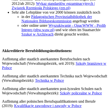
2012/ab 2012):
Wykaz standardów egzaminacyjnych |
Związek Rzemiosła Polskiego (zrp.pl)
Sehr alte Lehrpläne von vor 2000 können zusätzlich noch
in der
Pädagogischen Provinzialbibliothek der
Nationalen Bildungskommission
angefragt werden
oder online unter
Wyszukiwanie - OpacWWW - Prolib
Integro (pbw.waw.pl)
und wie oben im Staatsarchiv
Szukaj w Archiwach
direkt gesucht werden.
Akkreditierte Berufsbildungsinstitutionen:
Auflistung aller staatlich anerkannten Berufsschulen nach
Wojewodschaft (Verwaltungsbezirk, seit 2019):
Szkoły branżowe w
Polsce
Auflistung aller staatlich anerkannten Technika nach Wojewodschaft
(Verwaltungsbezirk):
Technika w Polsce
Auflistung aller staatlich anerkannten post-lyzealen Schulen nach
Wojewodschaft (Verwaltungsbezirk):
Szkoły policealne w Polsce
Auflistung aller polnischen Berufsqualifikationen und Berufe
(2019):
Kwalifikacje zawodowe i zawody w Polsce