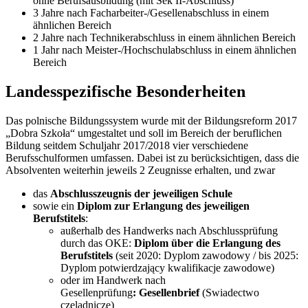
ohne Berufsausbildung (mit Sek II-Abschluss)
3 Jahre nach Facharbeiter-/Gesellenabschluss in einem
ähnlichen Bereich
2 Jahre nach Technikerabschluss in einem ähnlichen Bereich
1 Jahr nach Meister-/Hochschulabschluss in einem ähnlichen
Bereich
Landesspezifische Besonderheiten
Das polnische Bildungssystem wurde mit der Bildungsreform 2017
„Dobra Szkoła“ umgestaltet und soll im Bereich der beruflichen
Bildung seitdem Schuljahr 2017/2018 vier verschiedene
Berufsschulformen umfassen. Dabei ist zu berücksichtigen, dass die
Absolventen weiterhin jeweils 2 Zeugnisse erhalten, und zwar
das
Abschlusszeugnis der jeweiligen Schule
sowie ein
Diplom zur Erlangung des jeweiligen
Berufstitels
:
außerhalb des Handwerks nach Abschlussprüfung
durch das OKE:
Diplom über die Erlangung des
Berufstitels
(seit 2020: Dyplom zawodowy / bis 2025:
Dyplom potwierdzający kwalifikacje zawodowe)
oder im Handwerk nach
Gesellenprüfung
: Gesellenbrief
(Swiadectwo
czeladnicze)