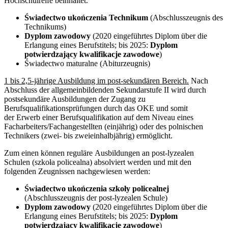
Hochschulreife beinhaltet.
Świadectwo ukończenia Technikum
(Abschlusszeugnis des
Technikums)
Dyplom zawodowy
(2020 eingeführtes Diplom über die
Erlangung eines Berufstitels; bis 2025:
Dyplom
potwierdzający kwalifikacje zawodowe
)
Świadectwo maturalne (Abiturzeugnis)
1 bis 2,5-jährige Ausbildung im post-sekundären Bereich.
Nach
Abschluss der allgemeinbildenden Sekundarstufe II wird durch
postsekundäre Ausbildungen der Zugang zu
Berufsqualifikationsprüfungen durch das OKE und somit
der Erwerb einer Berufsqualifikation auf dem Niveau eines
Facharbeiters/Fachangestellten (einjährig) oder des polnischen
Technikers (zwei- bis zweieinhalbjährig) ermöglicht.
Zum einen können reguläre Ausbildungen an post-lyzealen
Schulen (szkoła policealna) absolviert werden und mit den
folgenden Zeugnissen nachgewiesen werden:
Świadectwo ukończenia szkoły policealnej
(Abschlusszeugnis der post-lyzealen Schule)
Dyplom zawodowy
(2020 eingeführtes Diplom über die
Erlangung eines Berufstitels; bis 2025:
Dyplom
potwierdzający kwalifikacje zawodowe
)