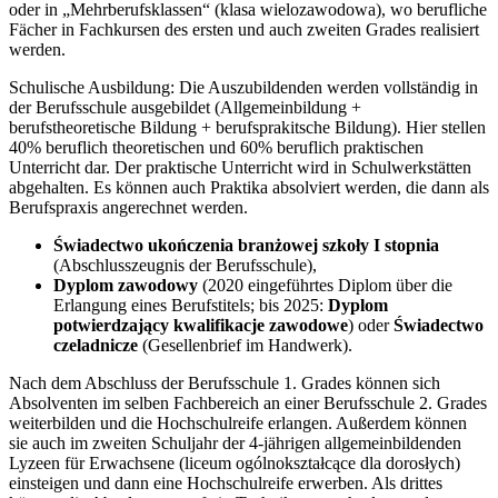
oder in „Mehrberufsklassen“ (klasa wielozawodowa), wo berufliche
Fächer in Fachkursen des ersten und auch zweiten Grades realisiert
werden.
Schulische Ausbildung: Die Auszubildenden werden vollständig in
der Berufsschule ausgebildet (Allgemeinbildung +
berufstheoretische Bildung + berufsprakitsche Bildung). Hier stellen
40% beruflich theoretischen und 60% beruflich praktischen
Unterricht dar. Der praktische Unterricht wird in Schulwerkstätten
abgehalten. Es können auch Praktika absolviert werden, die dann als
Berufspraxis angerechnet werden.
Świadectwo ukończenia branżowej szkoły I stopnia
(Abschlusszeugnis der Berufsschule),
Dyplom zawodowy
(2020 eingeführtes Diplom über die
Erlangung eines Berufstitels; bis 2025:
Dyplom
potwierdzający kwalifikacje zawodowe
) oder
Świadectwo
czeladnicze
(Gesellenbrief im Handwerk).
Nach dem Abschluss der Berufsschule 1. Grades können sich
Absolventen im selben Fachbereich an einer Berufsschule 2. Grades
weiterbilden und die Hochschulreife erlangen. Außerdem können
sie auch im zweiten Schuljahr der 4-jährigen allgemeinbildenden
Lyzeen für Erwachsene (liceum ogólnokształcące dla dorosłych)
einsteigen und dann eine Hochschulreife erwerben. Als drittes