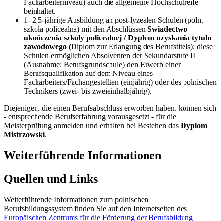
Facharbeiterniveau) auch die allgemeine Hochschulreife
beinhaltet.
1- 2,5-jährige Ausbildung an post-lyzealen Schulen (poln.
szkoła policealna) mit den Abschlüssen
Swiadectwo
ukończenia szkoły policealnej / Dyplom uzyskania tytułu
zawodowego (
Diplom zur Erlangung des Berufstitels); diese
Schulen ermöglichen Absolventen der Sekundarstufe II
(Ausnahme: Berufsgrundschule) den Erwerb einer
Berufsqualifikation auf dem Niveau eines
Facharbeiters/Fachangestellten (einjährig) oder des polnischen
Technikers (zwei- bis zweieinhalbjährig).
Diejenigen, die einen Berufsabschluss erworben haben, können sich
- entsprechende Berufserfahrung vorausgesetzt - für die
Meisterprüfung anmelden und erhalten bei Bestehen das
Dyplom
Mistrzowski
.
Weiterführende Informationen
Quellen und Links
Weiterführende Informationen zum polnischen
Berufsbildungssystem finden Sie auf den Internetseiten des
Europäischen Zentrums für die Förderung der Berufsbildung