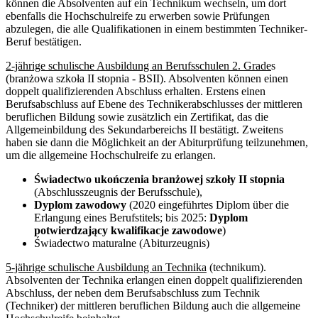
können die Absolventen auf ein Technikum wechseln, um dort
ebenfalls die Hochschulreife zu erwerben sowie Prüfungen
abzulegen, die alle Qualifikationen in einem bestimmten Techniker-
Beruf bestätigen.
2-jährige schulische Ausbildung an Berufsschulen 2. Grade
s
(branżowa szkoła II stopnia - BSII). Absolventen können einen
doppelt qualifizierenden Abschluss erhalten. Erstens einen
Berufsabschluss auf Ebene des Technikerabschlusses der mittleren
beruflichen Bildung sowie zusätzlich ein Zertifikat, das die
Allgemeinbildung des Sekundarbereichs II bestätigt. Zweitens
haben sie dann die Möglichkeit an der Abiturprüfung teilzunehmen,
um die allgemeine Hochschulreife zu erlangen.
Świadectwo ukończenia branżowej szkoły II stopnia
(Abschlusszeugnis der Berufsschule),
Dyplom zawodowy
(2020 eingeführtes Diplom über die
Erlangung eines Berufstitels; bis 2025:
Dyplom
potwierdzający kwalifikacje zawodowe
)
Świadectwo maturalne (Abiturzeugnis)
5-jährige schulische Ausbildung an Technika
(technikum).
Absolventen der Technika erlangen einen doppelt qualifizierenden
Abschluss, der neben dem Berufsabschluss zum Technik
(Techniker) der mittleren beruflichen Bildung auch die allgemeine