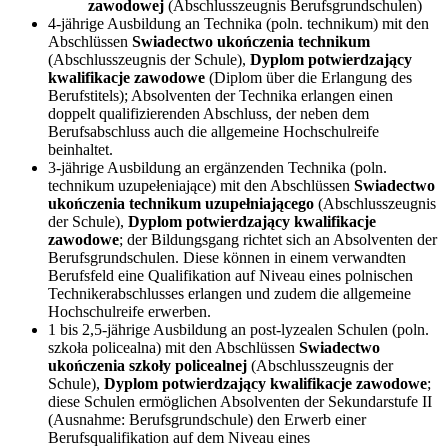
zawodowej
(Abschlusszeugnis Berufsgrundschulen)
4-jährige Ausbildung an Technika (poln. technikum) mit den
Abschlüssen
Swiadectwo ukończenia technikum
(Abschlusszeugnis der Schule),
Dyplom potwierdzający
kwalifikacje zawodowe
(Diplom über die Erlangung des
Berufstitels); Absolventen der Technika erlangen einen
doppelt qualifizierenden Abschluss, der neben dem
Berufsabschluss auch die allgemeine Hochschulreife
beinhaltet.
3-jährige Ausbildung an ergänzenden Technika (poln.
technikum uzupełeniające) mit den Abschlüssen
Swiadectwo
ukończenia technikum uzupełniającego
(Abschlusszeugnis
der Schule),
Dyplom potwierdzający kwalifikacje
zawodowe
; der Bildungsgang richtet sich an Absolventen der
Berufsgrundschulen. Diese können in einem verwandten
Berufsfeld eine Qualifikation auf Niveau eines polnischen
Technikerabschlusses erlangen und zudem die allgemeine
Hochschulreife erwerben.
1 bis 2,5-jährige Ausbildung an post-lyzealen Schulen (poln.
szkoła policealna) mit den Abschlüssen
Swiadectwo
ukończenia szkoły policealnej
(Abschlusszeugnis der
Schule),
Dyplom potwierdzający kwalifikacje zawodowe
;
diese Schulen ermöglichen Absolventen der Sekundarstufe II
(Ausnahme: Berufsgrundschule) den Erwerb einer
Berufsqualifikation auf dem Niveau eines