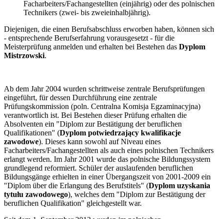
Facharbeiters/Fachangestellten (einjährig) oder des polnischen
Technikers (zwei- bis zweieinhalbjährig).
Diejenigen, die einen Berufsabschluss erworben haben, können sich
- entsprechende Berufserfahrung vorausgesetzt - für die
Meisterprüfung anmelden und erhalten bei Bestehen das
Dyplom
Mistrzowski
.
Ab dem Jahr 2004 wurden schrittweise zentrale Berufsprüfungen
eingeführt, für dessen Durchführung eine zentrale
Prüfungskommission (poln. Centralna Komisja Egzaminacyjna)
verantwortlich ist. Bei Bestehen dieser Prüfung erhalten die
Absolventen ein "Diplom zur Bestätigung der beruflichen
Qualifikationen" (
Dyplom potwiedrzający kwalifikacje
zawodowe
). Dieses kann sowohl auf Niveau eines
Facharbeiters/Fachangestellten als auch eines polnischen Technikers
erlangt werden. Im Jahr 2001 wurde das polnische Bildungssystem
grundlegend reformiert. Schüler der auslaufenden beruflichen
Bildungsgänge erhielten in einer Übergangszeit von 2001-2009 ein
"Diplom über die Erlangung des Berufstitels" (
Dyplom uzyskania
tytułu zawodowego
), welches dem "Diplom zur Bestätigung der
beruflichen Qualifikation" gleichgestellt war.