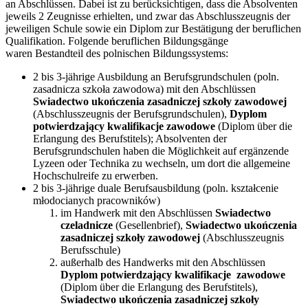
an Abschlüssen. Dabei ist zu berücksichtigen, dass die Absolventen
jeweils 2 Zeugnisse erhielten, und zwar das Abschlusszeugnis der
jeweiligen Schule sowie ein Diplom zur Bestätigung der beruflichen
Qualifikation. Folgende beruflichen Bildungsgänge
waren Bestandteil des polnischen Bildungssystems:
2 bis 3-jährige Ausbildung an Berufsgrundschulen (poln.
zasadnicza szkoła zawodowa) mit den Abschlüssen
Swiadectwo ukończenia zasadniczej szkoły zawodowej
(Abschlusszeugnis der Berufsgrundschulen),
Dyplom
potwierdzający kwalifikacje zawodowe
(Diplom über die
Erlangung des Berufstitels); Absolventen der
Berufsgrundschulen haben die Möglichkeit auf ergänzende
Lyzeen oder Technika zu wechseln, um dort die allgemeine
Hochschulreife zu erwerben.
2 bis 3-jährige duale Berufsausbildung (poln. kształcenie
młodocianych pracowników)
im Handwerk mit den Abschlüssen
Swiadectwo
czeladnicze
(Gesellenbrief),
Swiadectwo ukończenia
zasadniczej szkoły zawodowej
(Abschlusszeugnis
Berufsschule)
außerhalb des Handwerks mit den Abschlüssen
Dyplom potwierdzający kwalifikacje zawodowe
(Diplom über die Erlangung des Berufstitels),
Swiadectwo ukończenia zasadniczej szkoły