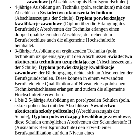
zawodowej
(Abschlusszeugnis Berufsgrundschulen)
4-jährige Ausbildung an Technika (poln. technikum) mit den
Abschlüssen
Swiadectwo ukończenia technikum
(Abschlusszeugnis der Schule),
Dyplom potwierdzający
kwalifikacje zawodowe
(Diplom über die Erlangung des
Berufstitels); Absolventen der Technika erlangen einen
doppelt qualifizierenden Abschluss, der neben dem
Berufsabschluss auch die allgemeine Hochschulreife
beinhaltet.
3-jährige Ausbildung an ergänzenden Technika (poln.
technikum uzupełeniające) mit den Abschlüssen
Swiadectwo
ukończenia technikum uzupełniającego
(Abschlusszeugnis
der Schule),
Dyplom potwierdzający kwalifikacje
zawodowe
; der Bildungsgang richtet sich an Absolventen der
Berufsgrundschulen. Diese können in einem verwandten
Berufsfeld eine Qualifikation auf Niveau eines polnischen
Technikerabschlusses erlangen und zudem die allgemeine
Hochschulreife erwerben.
1 bis 2,5-jährige Ausbildung an post-lyzealen Schulen (poln.
szkoła policealna) mit den Abschlüssen
Swiadectwo
ukończenia szkoły policealnej
(Abschlusszeugnis der
Schule),
Dyplom potwierdzający kwalifikacje zawodowe
;
diese Schulen ermöglichen Absolventen der Sekundarstufe II
(Ausnahme: Berufsgrundschule) den Erwerb einer
Berufsqualifikation auf dem Niveau eines