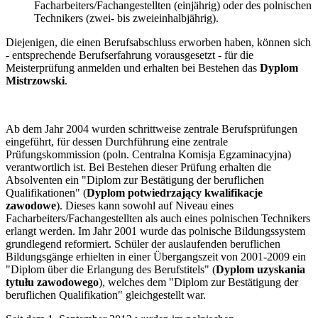
Facharbeiters/Fachangestellten (einjährig) oder des polnischen
Technikers (zwei- bis zweieinhalbjährig).
Diejenigen, die einen Berufsabschluss erworben haben, können sich
- entsprechende Berufserfahrung vorausgesetzt - für die
Meisterprüfung anmelden und erhalten bei Bestehen das
Dyplom
Mistrzowski
.
Ab dem Jahr 2004 wurden schrittweise zentrale Berufsprüfungen
eingeführt, für dessen Durchführung eine zentrale
Prüfungskommission (poln. Centralna Komisja Egzaminacyjna)
verantwortlich ist. Bei Bestehen dieser Prüfung erhalten die
Absolventen ein "Diplom zur Bestätigung der beruflichen
Qualifikationen" (
Dyplom potwiedrzający kwalifikacje
zawodowe
). Dieses kann sowohl auf Niveau eines
Facharbeiters/Fachangestellten als auch eines polnischen Technikers
erlangt werden. Im Jahr 2001 wurde das polnische Bildungssystem
grundlegend reformiert. Schüler der auslaufenden beruflichen
Bildungsgänge erhielten in einer Übergangszeit von 2001-2009 ein
"Diplom über die Erlangung des Berufstitels" (
Dyplom uzyskania
tytułu zawodowego
), welches dem "Diplom zur Bestätigung der
beruflichen Qualifikation" gleichgestellt war.