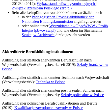
2012/ab 2012):
Wykaz standardów egzaminacyjnych |
Związek Rzemiosła Polskiego (zrp.pl)
Sehr alte Lehrpläne von vor 2000 können zusätzlich noch
in der
Pädagogischen Provinzialbibliothek der
Nationalen Bildungskommission
angefragt werden
oder online unter
Wyszukiwanie - OpacWWW - Prolib
Integro (pbw.waw.pl)
und wie oben im Staatsarchiv
Szukaj w Archiwach
direkt gesucht werden.
Akkreditierte Berufsbildungsinstitutionen:
Auflistung aller staatlich anerkannten Berufsschulen nach
Wojewodschaft (Verwaltungsbezirk, seit 2019):
Szkoły branżowe w
Polsce
Auflistung aller staatlich anerkannten Technika nach Wojewodschaft
(Verwaltungsbezirk):
Technika w Polsce
Auflistung aller staatlich anerkannten post-lyzealen Schulen nach
Wojewodschaft (Verwaltungsbezirk):
Szkoły policealne w Polsce
Auflistung aller polnischen Berufsqualifikationen und Berufe
(2019):
Kwalifikacje zawodowe i zawody w Polsce