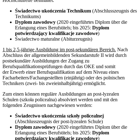
Hochschulreife beinhaltet.
Świadectwo ukończenia Technikum
(Abschlusszeugnis des
Technikums)
Dyplom zawodowy
(2020 eingeführtes Diplom über die
Erlangung eines Berufstitels; bis 2025:
Dyplom
potwierdzający kwalifikacje zawodowe
)
Świadectwo maturalne (Abiturzeugnis)
1 bis 2,5-jährige Ausbildung im post-sekundären Bereich.
Nach
Abschluss der allgemeinbildenden Sekundarstufe II wird durch
postsekundäre Ausbildungen der Zugang zu
Berufsqualifikationsprüfungen durch das OKE und somit
der Erwerb einer Berufsqualifikation auf dem Niveau eines
Facharbeiters/Fachangestellten (einjährig) oder des polnischen
Technikers (zwei- bis zweieinhalbjährig) ermöglicht.
Zum einen können reguläre Ausbildungen an post-lyzealen
Schulen (szkoła policealna) absolviert werden und mit den
folgenden Zeugnissen nachgewiesen werden:
Świadectwo ukończenia szkoły policealnej
(Abschlusszeugnis der post-lyzealen Schule)
Dyplom zawodowy
(2020 eingeführtes Diplom über die
Erlangung eines Berufstitels; bis 2025:
Dyplom
potwierdzający kwalifikacje zawodowe
)