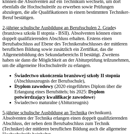
können die Absolventen auf ein Technikum wechseln, um dort
ebenfalls die Hochschulreife zu erwerben sowie Prüfungen
abzulegen, die alle Qualifikationen in einem bestimmten Techniker-
Beruf bestätigen.
2-jährige schulische Ausbildung an Berufsschulen 2. Grade
s
(branżowa szkoła II stopnia - BSII). Absolventen können einen
doppelt qualifizierenden Abschluss erhalten. Erstens einen
Berufsabschluss auf Ebene des Technikerabschlusses der mittleren
beruflichen Bildung sowie zusätzlich ein Zertifikat, das die
Allgemeinbildung des Sekundarbereichs II bestätigt. Zweitens
haben sie dann die Möglichkeit an der Abiturprüfung teilzunehmen,
um die allgemeine Hochschulreife zu erlangen.
Świadectwo ukończenia branżowej szkoły II stopnia
(Abschlusszeugnis der Berufsschule),
Dyplom zawodowy
(2020 eingeführtes Diplom über die
Erlangung eines Berufstitels; bis 2025:
Dyplom
potwierdzający kwalifikacje zawodowe
)
Świadectwo maturalne (Abiturzeugnis)
5-jährige schulische Ausbildung an Technika
(technikum).
Absolventen der Technika erlangen einen doppelt qualifizierenden
Abschluss, der neben dem Berufsabschluss zum Technik
(Techniker) der mittleren beruflichen Bildung auch die allgemeine