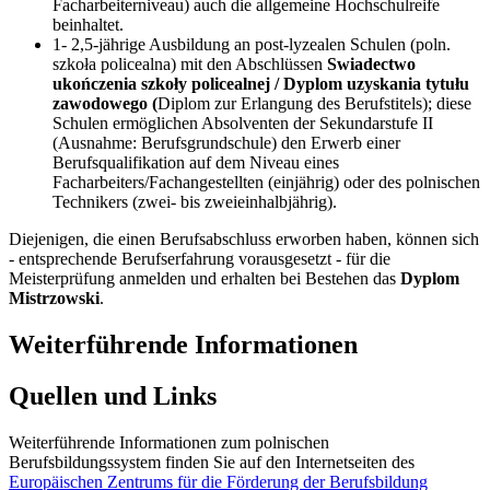
Facharbeiterniveau) auch die allgemeine Hochschulreife
beinhaltet.
1- 2,5-jährige Ausbildung an post-lyzealen Schulen (poln.
szkoła policealna) mit den Abschlüssen
Swiadectwo
ukończenia szkoły policealnej / Dyplom uzyskania tytułu
zawodowego (
Diplom zur Erlangung des Berufstitels); diese
Schulen ermöglichen Absolventen der Sekundarstufe II
(Ausnahme: Berufsgrundschule) den Erwerb einer
Berufsqualifikation auf dem Niveau eines
Facharbeiters/Fachangestellten (einjährig) oder des polnischen
Technikers (zwei- bis zweieinhalbjährig).
Diejenigen, die einen Berufsabschluss erworben haben, können sich
- entsprechende Berufserfahrung vorausgesetzt - für die
Meisterprüfung anmelden und erhalten bei Bestehen das
Dyplom
Mistrzowski
.
Weiterführende Informationen
Quellen und Links
Weiterführende Informationen zum polnischen
Berufsbildungssystem finden Sie auf den Internetseiten des
Europäischen Zentrums für die Förderung der Berufsbildung