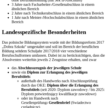
ohne Berufsausbildung (mit Sek II-Abschluss)
3 Jahre nach Facharbeiter-/Gesellenabschluss in einem
ähnlichen Bereich
2 Jahre nach Technikerabschluss in einem ähnlichen Bereich
1 Jahr nach Meister-/Hochschulabschluss in einem ähnlichen
Bereich
Landesspezifische Besonderheiten
Das polnische Bildungssystem wurde mit der Bildungsreform 2017
„Dobra Szkoła“ umgestaltet und soll im Bereich der beruflichen
Bildung seitdem Schuljahr 2017/2018 vier verschiedene
Berufsschulformen umfassen. Dabei ist zu berücksichtigen, dass die
Absolventen weiterhin jeweils 2 Zeugnisse erhalten, und zwar
das
Abschlusszeugnis der jeweiligen Schule
sowie ein
Diplom zur Erlangung des jeweiligen
Berufstitels
:
außerhalb des Handwerks nach Abschlussprüfung
durch das OKE:
Diplom über die Erlangung des
Berufstitels
(seit 2020: Dyplom zawodowy / bis 2025:
Dyplom potwierdzający kwalifikacje zawodowe)
oder im Handwerk nach
Gesellenprüfung
: Gesellenbrief
(Swiadectwo
czeladnicze)