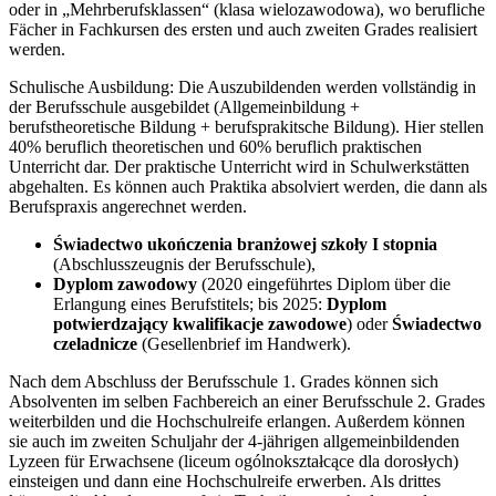
oder in „Mehrberufsklassen“ (klasa wielozawodowa), wo berufliche
Fächer in Fachkursen des ersten und auch zweiten Grades realisiert
werden.
Schulische Ausbildung: Die Auszubildenden werden vollständig in
der Berufsschule ausgebildet (Allgemeinbildung +
berufstheoretische Bildung + berufsprakitsche Bildung). Hier stellen
40% beruflich theoretischen und 60% beruflich praktischen
Unterricht dar. Der praktische Unterricht wird in Schulwerkstätten
abgehalten. Es können auch Praktika absolviert werden, die dann als
Berufspraxis angerechnet werden.
Świadectwo ukończenia branżowej szkoły I stopnia
(Abschlusszeugnis der Berufsschule),
Dyplom zawodowy
(2020 eingeführtes Diplom über die
Erlangung eines Berufstitels; bis 2025:
Dyplom
potwierdzający kwalifikacje zawodowe
) oder
Świadectwo
czeladnicze
(Gesellenbrief im Handwerk).
Nach dem Abschluss der Berufsschule 1. Grades können sich
Absolventen im selben Fachbereich an einer Berufsschule 2. Grades
weiterbilden und die Hochschulreife erlangen. Außerdem können
sie auch im zweiten Schuljahr der 4-jährigen allgemeinbildenden
Lyzeen für Erwachsene (liceum ogólnokształcące dla dorosłych)
einsteigen und dann eine Hochschulreife erwerben. Als drittes