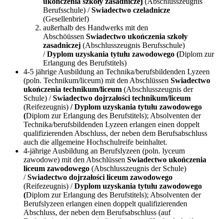
ukończenia szkoły zasadniczej
(Abschlusszeugnis
Berufsschule) /
Swiadectwo czeladnicze
(Gesellenbrief)
außerhalb des Handwerks mit den
Abschöüssen
Swiadectwo ukończenia szkoły
zasadniczej
(Abschlusszeugnis Berufsschule)
/
Dyplom uzyskania tytułu zawodowego (
Diplom zur
Erlangung des Berufstitels)
4-5 jährige Ausbildung an Technika/berufsbildenden Lyzeen
(poln. Technikum/liceum) mit den Abschlüssen
Swiadectwo
ukończenia technikum/liceum
(Abschlusszeugnis der
Schule) /
Swiadectwo dojrzałości technikum/liceum
(Reifezeugnis)
/ Dyplom uzyskania tytułu zawodowego
(
Diplom zur Erlangung des Berufstitels); Absolventen der
Technika/berufsbildenden Lyzeen erlangen einen doppelt
qualifizierenden Abschluss, der neben dem Berufsabschluss
auch die allgemeine Hochschulreife beinhaltet.
4-jährige Ausbildung an Berufslyzeen (poln. lyceum
zawodowe) mit den Abschlüssen
Swiadectwo ukończenia
liceum zawodowego
(Abschlusszeugnis der Schule)
/
Swiadectwo dojrzałości liceum zawodowego
(Reifezeugnis) /
Dyplom uzyskania tytułu zawodowego
(
Diplom zur Erlangung des Berufstitels); Absolventen der
Berufslyzeen erlangen einen doppelt qualifizierenden
Abschluss, der neben dem Berufsabschluss (auf