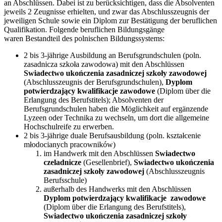
an Abschlüssen. Dabei ist zu berücksichtigen, dass die Absolventen
jeweils 2 Zeugnisse erhielten, und zwar das Abschlusszeugnis der
jeweiligen Schule sowie ein Diplom zur Bestätigung der beruflichen
Qualifikation. Folgende beruflichen Bildungsgänge
waren Bestandteil des polnischen Bildungssystems:
2 bis 3-jährige Ausbildung an Berufsgrundschulen (poln.
zasadnicza szkoła zawodowa) mit den Abschlüssen
Swiadectwo ukończenia zasadniczej szkoły zawodowej
(Abschlusszeugnis der Berufsgrundschulen),
Dyplom
potwierdzający kwalifikacje zawodowe
(Diplom über die
Erlangung des Berufstitels); Absolventen der
Berufsgrundschulen haben die Möglichkeit auf ergänzende
Lyzeen oder Technika zu wechseln, um dort die allgemeine
Hochschulreife zu erwerben.
2 bis 3-jährige duale Berufsausbildung (poln. kształcenie
młodocianych pracowników)
im Handwerk mit den Abschlüssen
Swiadectwo
czeladnicze
(Gesellenbrief),
Swiadectwo ukończenia
zasadniczej szkoły zawodowej
(Abschlusszeugnis
Berufsschule)
außerhalb des Handwerks mit den Abschlüssen
Dyplom potwierdzający kwalifikacje zawodowe
(Diplom über die Erlangung des Berufstitels),
Swiadectwo ukończenia zasadniczej szkoły