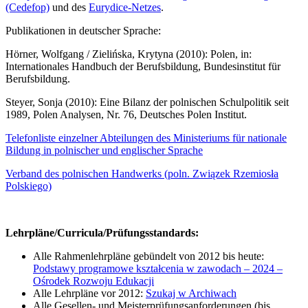
(Cedefop)
und des
Eurydice-Netzes
.
Publikationen in deutscher Sprache:
Hörner, Wolfgang / Zielińska, Krytyna (2010): Polen, in:
Internationales Handbuch der Berufsbildung, Bundesinstitut für
Berufsbildung.
Steyer, Sonja (2010): Eine Bilanz der polnischen Schulpolitik seit
1989, Polen Analysen, Nr. 76, Deutsches Polen Institut.
Telefonliste einzelner Abteilungen des Ministeriums für nationale
Bildung in polnischer und englischer Sprache
Verband des polnischen Handwerks (poln. Związek Rzemiosła
Polskiego)
Lehrpläne/Curricula/Prüfungsstandards:
Alle Rahmenlehrpläne gebündelt von 2012 bis heute:
Podstawy programowe kształcenia w zawodach – 2024 –
Ośrodek Rozwoju Edukacji
Alle Lehrpläne vor 2012:
Szukaj w Archiwach
Alle Gesellen- und Meisterprüfungsanforderungen (bis