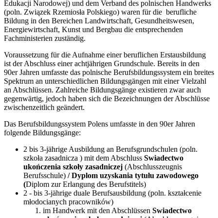
Edukacji Narodowej) und dem Verband des polnischen Handwerks
(poln. Związek Rzemiosła Polskiego) waren für die berufliche
Bildung in den Bereichen Landwirtschaft, Gesundheitswesen,
Energiewirtschaft, Kunst und Bergbau die entsprechenden
Fachministerien zuständig.
Voraussetzung für die Aufnahme einer beruflichen Erstausbildung
ist der Abschluss einer achtjährigen Grundschule. Bereits in den
90er Jahren umfasste das polnische Berufsbildungssystem ein breites
Spektrum an unterschiedlichen Bildungsgängen mit einer Vielzahl
an Abschlüssen. Zahlreiche Bildungsgänge existieren zwar auch
gegenwärtig, jedoch haben sich die Bezeichnungen der Abschlüsse
zwischenzeitlich geändert.
Das Berufsbildungssystem Polens umfasste in den 90er Jahren
folgende Bildungsgänge:
2 bis 3-jährige Ausbildung an Berufsgrundschulen (poln.
szkoła zasadnicza ) mit dem Abschluss
Swiadectwo
ukończenia szkoły zasadniczej
(Abschlusszeugnis
Berufsschule)
/ Dyplom uzyskania tytułu zawodowego
(
Diplom zur Erlangung des Berufstitels)
2 - bis 3-jährige duale Berufsausbildung (poln. kształcenie
młodocianych pracowników)
im Handwerk mit den Abschlüssen
Swiadectwo