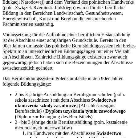
Edukacji Narodowej) und dem Verband des polnischen Handwerks
(poln. Związek Rzemiosła Polskiego) waren für die berufliche
Bildung in den Bereichen Landwirtschaft, Gesundheitswesen,
Energiewirtschaft, Kunst und Bergbau die entsprechenden
Fachministerien zuständig.
Voraussetzung für die Aufnahme einer beruflichen Erstausbildung
ist der Abschluss einer achtjährigen Grundschule. Bereits in den
90er Jahren umfasste das polnische Berufsbildungssystem ein breites
Spektrum an unterschiedlichen Bildungsgängen mit einer Vielzahl
an Abschlüssen. Zahlreiche Bildungsgänge existieren zwar auch
gegenwärtig, jedoch haben sich die Bezeichnungen der Abschlüsse
zwischenzeitlich geändert.
Das Berufsbildungssystem Polens umfasste in den 90er Jahren
folgende Bildungsgänge:
2 bis 3-jährige Ausbildung an Berufsgrundschulen (poln.
szkoła zasadnicza ) mit dem Abschluss
Swiadectwo
ukończenia szkoły zasadniczej
(Abschlusszeugnis
Berufsschule)
/ Dyplom uzyskania tytułu zawodowego
(
Diplom zur Erlangung des Berufstitels)
2 - bis 3-jährige duale Berufsausbildung (poln. kształcenie
młodocianych pracowników)
im Handwerk mit den Abschlüssen
Swiadectwo