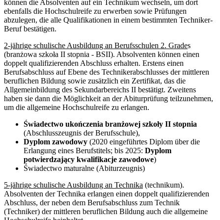
können die Absolventen auf ein Technikum wechseln, um dort
ebenfalls die Hochschulreife zu erwerben sowie Prüfungen
abzulegen, die alle Qualifikationen in einem bestimmten Techniker-
Beruf bestätigen.
2-jährige schulische Ausbildung an Berufsschulen 2. Grade
s
(branżowa szkoła II stopnia - BSII). Absolventen können einen
doppelt qualifizierenden Abschluss erhalten. Erstens einen
Berufsabschluss auf Ebene des Technikerabschlusses der mittleren
beruflichen Bildung sowie zusätzlich ein Zertifikat, das die
Allgemeinbildung des Sekundarbereichs II bestätigt. Zweitens
haben sie dann die Möglichkeit an der Abiturprüfung teilzunehmen,
um die allgemeine Hochschulreife zu erlangen.
Świadectwo ukończenia branżowej szkoły II stopnia
(Abschlusszeugnis der Berufsschule),
Dyplom zawodowy
(2020 eingeführtes Diplom über die
Erlangung eines Berufstitels; bis 2025:
Dyplom
potwierdzający kwalifikacje zawodowe
)
Świadectwo maturalne (Abiturzeugnis)
5-jährige schulische Ausbildung an Technika
(technikum).
Absolventen der Technika erlangen einen doppelt qualifizierenden
Abschluss, der neben dem Berufsabschluss zum Technik
(Techniker) der mittleren beruflichen Bildung auch die allgemeine