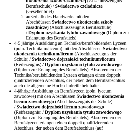
ukończenia szkoły zasadniczej
(Abschlusszeugnis
Berufsschule) /
Swiadectwo czeladnicze
(Gesellenbrief)
außerhalb des Handwerks mit den
Abschöüssen
Swiadectwo ukończenia szkoły
zasadniczej
(Abschlusszeugnis Berufsschule)
/
Dyplom uzyskania tytułu zawodowego (
Diplom zur
Erlangung des Berufstitels)
4-5 jährige Ausbildung an Technika/berufsbildenden Lyzeen
(poln. Technikum/liceum) mit den Abschlüssen
Swiadectwo
ukończenia technikum/liceum
(Abschlusszeugnis der
Schule) /
Swiadectwo dojrzałości technikum/liceum
(Reifezeugnis)
/ Dyplom uzyskania tytułu zawodowego
(
Diplom zur Erlangung des Berufstitels); Absolventen der
Technika/berufsbildenden Lyzeen erlangen einen doppelt
qualifizierenden Abschluss, der neben dem Berufsabschluss
auch die allgemeine Hochschulreife beinhaltet.
4-jährige Ausbildung an Berufslyzeen (poln. lyceum
zawodowe) mit den Abschlüssen
Swiadectwo ukończenia
liceum zawodowego
(Abschlusszeugnis der Schule)
/
Swiadectwo dojrzałości liceum zawodowego
(Reifezeugnis) /
Dyplom uzyskania tytułu zawodowego
(
Diplom zur Erlangung des Berufstitels); Absolventen der
Berufslyzeen erlangen einen doppelt qualifizierenden
Abschluss, der neben dem Berufsabschluss (auf