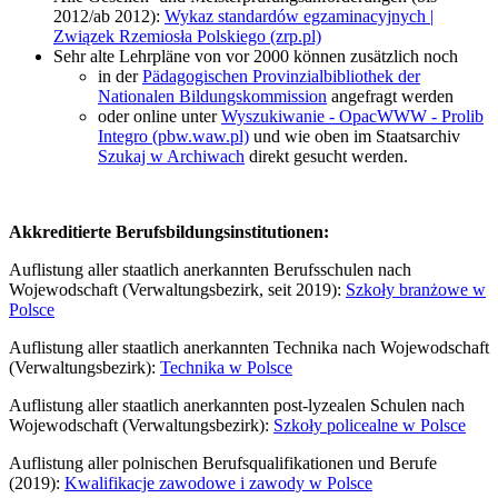
2012/ab 2012):
Wykaz standardów egzaminacyjnych |
Związek Rzemiosła Polskiego (zrp.pl)
Sehr alte Lehrpläne von vor 2000 können zusätzlich noch
in der
Pädagogischen Provinzialbibliothek der
Nationalen Bildungskommission
angefragt werden
oder online unter
Wyszukiwanie - OpacWWW - Prolib
Integro (pbw.waw.pl)
und wie oben im Staatsarchiv
Szukaj w Archiwach
direkt gesucht werden.
Akkreditierte Berufsbildungsinstitutionen:
Auflistung aller staatlich anerkannten Berufsschulen nach
Wojewodschaft (Verwaltungsbezirk, seit 2019):
Szkoły branżowe w
Polsce
Auflistung aller staatlich anerkannten Technika nach Wojewodschaft
(Verwaltungsbezirk):
Technika w Polsce
Auflistung aller staatlich anerkannten post-lyzealen Schulen nach
Wojewodschaft (Verwaltungsbezirk):
Szkoły policealne w Polsce
Auflistung aller polnischen Berufsqualifikationen und Berufe
(2019):
Kwalifikacje zawodowe i zawody w Polsce