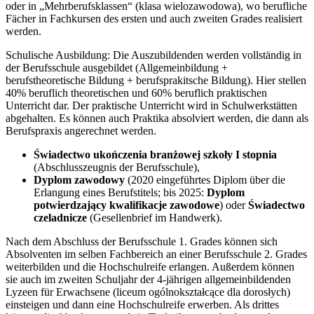
oder in „Mehrberufsklassen“ (klasa wielozawodowa), wo berufliche
Fächer in Fachkursen des ersten und auch zweiten Grades realisiert
werden.
Schulische Ausbildung: Die Auszubildenden werden vollständig in
der Berufsschule ausgebildet (Allgemeinbildung +
berufstheoretische Bildung + berufsprakitsche Bildung). Hier stellen
40% beruflich theoretischen und 60% beruflich praktischen
Unterricht dar. Der praktische Unterricht wird in Schulwerkstätten
abgehalten. Es können auch Praktika absolviert werden, die dann als
Berufspraxis angerechnet werden.
Świadectwo ukończenia branżowej szkoły I stopnia
(Abschlusszeugnis der Berufsschule),
Dyplom zawodowy
(2020 eingeführtes Diplom über die
Erlangung eines Berufstitels; bis 2025:
Dyplom
potwierdzający kwalifikacje zawodowe
) oder
Świadectwo
czeladnicze
(Gesellenbrief im Handwerk).
Nach dem Abschluss der Berufsschule 1. Grades können sich
Absolventen im selben Fachbereich an einer Berufsschule 2. Grades
weiterbilden und die Hochschulreife erlangen. Außerdem können
sie auch im zweiten Schuljahr der 4-jährigen allgemeinbildenden
Lyzeen für Erwachsene (liceum ogólnokształcące dla dorosłych)
einsteigen und dann eine Hochschulreife erwerben. Als drittes