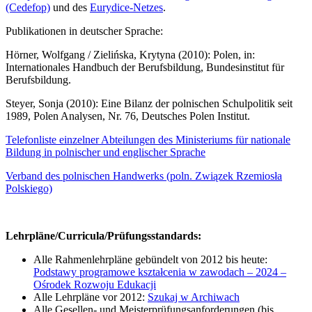
(Cedefop)
und des
Eurydice-Netzes
.
Publikationen in deutscher Sprache:
Hörner, Wolfgang / Zielińska, Krytyna (2010): Polen, in:
Internationales Handbuch der Berufsbildung, Bundesinstitut für
Berufsbildung.
Steyer, Sonja (2010): Eine Bilanz der polnischen Schulpolitik seit
1989, Polen Analysen, Nr. 76, Deutsches Polen Institut.
Telefonliste einzelner Abteilungen des Ministeriums für nationale
Bildung in polnischer und englischer Sprache
Verband des polnischen Handwerks (poln. Związek Rzemiosła
Polskiego)
Lehrpläne/Curricula/Prüfungsstandards:
Alle Rahmenlehrpläne gebündelt von 2012 bis heute:
Podstawy programowe kształcenia w zawodach – 2024 –
Ośrodek Rozwoju Edukacji
Alle Lehrpläne vor 2012:
Szukaj w Archiwach
Alle Gesellen- und Meisterprüfungsanforderungen (bis