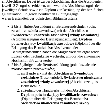
an Abschlüssen. Dabei ist zu berücksichtigen, dass die Absolventen
jeweils 2 Zeugnisse erhielten, und zwar das Abschlusszeugnis der
jeweiligen Schule sowie ein Diplom zur Bestätigung der beruflichen
Qualifikation. Folgende beruflichen Bildungsgänge
waren Bestandteil des polnischen Bildungssystems:
2 bis 3-jährige Ausbildung an Berufsgrundschulen (poln.
zasadnicza szkoła zawodowa) mit den Abschlüssen
Swiadectwo ukończenia zasadniczej szkoły zawodowej
(Abschlusszeugnis der Berufsgrundschulen),
Dyplom
potwierdzający kwalifikacje zawodowe
(Diplom über die
Erlangung des Berufstitels); Absolventen der
Berufsgrundschulen haben die Möglichkeit auf ergänzende
Lyzeen oder Technika zu wechseln, um dort die allgemeine
Hochschulreife zu erwerben.
2 bis 3-jährige duale Berufsausbildung (poln. kształcenie
młodocianych pracowników)
im Handwerk mit den Abschlüssen
Swiadectwo
czeladnicze
(Gesellenbrief),
Swiadectwo ukończenia
zasadniczej szkoły zawodowej
(Abschlusszeugnis
Berufsschule)
außerhalb des Handwerks mit den Abschlüssen
Dyplom potwierdzający kwalifikacje zawodowe
(Diplom über die Erlangung des Berufstitels),
Swiadectwo ukończenia zasadniczej szkoły