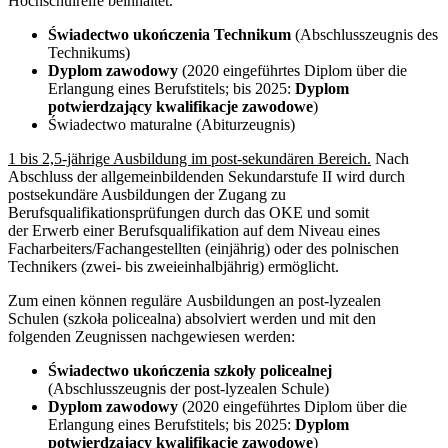
Hochschulreife beinhaltet.
Świadectwo ukończenia Technikum
(Abschlusszeugnis des
Technikums)
Dyplom zawodowy
(2020 eingeführtes Diplom über die
Erlangung eines Berufstitels; bis 2025:
Dyplom
potwierdzający kwalifikacje zawodowe
)
Świadectwo maturalne (Abiturzeugnis)
1 bis 2,5-jährige Ausbildung im post-sekundären Bereich.
Nach
Abschluss der allgemeinbildenden Sekundarstufe II wird durch
postsekundäre Ausbildungen der Zugang zu
Berufsqualifikationsprüfungen durch das OKE und somit
der Erwerb einer Berufsqualifikation auf dem Niveau eines
Facharbeiters/Fachangestellten (einjährig) oder des polnischen
Technikers (zwei- bis zweieinhalbjährig) ermöglicht.
Zum einen können reguläre Ausbildungen an post-lyzealen
Schulen (szkoła policealna) absolviert werden und mit den
folgenden Zeugnissen nachgewiesen werden:
Świadectwo ukończenia szkoły policealnej
(Abschlusszeugnis der post-lyzealen Schule)
Dyplom zawodowy
(2020 eingeführtes Diplom über die
Erlangung eines Berufstitels; bis 2025:
Dyplom
potwierdzający kwalifikacje zawodowe
)