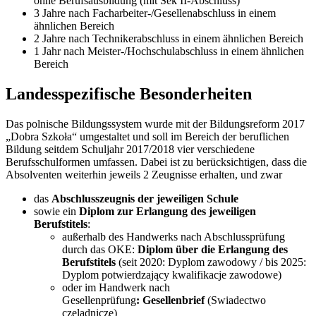
ohne Berufsausbildung (mit Sek II-Abschluss)
3 Jahre nach Facharbeiter-/Gesellenabschluss in einem
ähnlichen Bereich
2 Jahre nach Technikerabschluss in einem ähnlichen Bereich
1 Jahr nach Meister-/Hochschulabschluss in einem ähnlichen
Bereich
Landesspezifische Besonderheiten
Das polnische Bildungssystem wurde mit der Bildungsreform 2017
„Dobra Szkoła“ umgestaltet und soll im Bereich der beruflichen
Bildung seitdem Schuljahr 2017/2018 vier verschiedene
Berufsschulformen umfassen. Dabei ist zu berücksichtigen, dass die
Absolventen weiterhin jeweils 2 Zeugnisse erhalten, und zwar
das
Abschlusszeugnis der jeweiligen Schule
sowie ein
Diplom zur Erlangung des jeweiligen
Berufstitels
:
außerhalb des Handwerks nach Abschlussprüfung
durch das OKE:
Diplom über die Erlangung des
Berufstitels
(seit 2020: Dyplom zawodowy / bis 2025:
Dyplom potwierdzający kwalifikacje zawodowe)
oder im Handwerk nach
Gesellenprüfung
: Gesellenbrief
(Swiadectwo
czeladnicze)