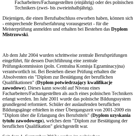
Facharbeiters/Fachangestellten (einjährig) oder des polnischen
Technikers (zwei- bis zweieinhalbjährig).
Diejenigen, die einen Berufsabschluss erworben haben, können sich
- entsprechende Berufserfahrung vorausgesetzt - für die
Meisterprüfung anmelden und erhalten bei Bestehen das
Dyplom
Mistrzowski
.
Ab dem Jahr 2004 wurden schrittweise zentrale Berufsprüfungen
eingeführt, für dessen Durchführung eine zentrale
Prüfungskommission (poln. Centralna Komisja Egzaminacyjna)
verantwortlich ist. Bei Bestehen dieser Prüfung erhalten die
Absolventen ein "Diplom zur Bestätigung der beruflichen
Qualifikationen" (
Dyplom potwiedrzający kwalifikacje
zawodowe
). Dieses kann sowohl auf Niveau eines
Facharbeiters/Fachangestellten als auch eines polnischen Technikers
erlangt werden. Im Jahr 2001 wurde das polnische Bildungssystem
grundlegend reformiert. Schüler der auslaufenden beruflichen
Bildungsgänge erhielten in einer Übergangszeit von 2001-2009 ein
"Diplom über die Erlangung des Berufstitels" (
Dyplom uzyskania
tytułu zawodowego
), welches dem "Diplom zur Bestätigung der
beruflichen Qualifikation" gleichgestellt war.