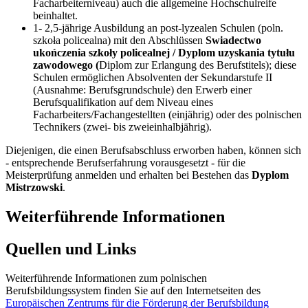
Facharbeiterniveau) auch die allgemeine Hochschulreife
beinhaltet.
1- 2,5-jährige Ausbildung an post-lyzealen Schulen (poln.
szkoła policealna) mit den Abschlüssen
Swiadectwo
ukończenia szkoły policealnej / Dyplom uzyskania tytułu
zawodowego (
Diplom zur Erlangung des Berufstitels); diese
Schulen ermöglichen Absolventen der Sekundarstufe II
(Ausnahme: Berufsgrundschule) den Erwerb einer
Berufsqualifikation auf dem Niveau eines
Facharbeiters/Fachangestellten (einjährig) oder des polnischen
Technikers (zwei- bis zweieinhalbjährig).
Diejenigen, die einen Berufsabschluss erworben haben, können sich
- entsprechende Berufserfahrung vorausgesetzt - für die
Meisterprüfung anmelden und erhalten bei Bestehen das
Dyplom
Mistrzowski
.
Weiterführende Informationen
Quellen und Links
Weiterführende Informationen zum polnischen
Berufsbildungssystem finden Sie auf den Internetseiten des
Europäischen Zentrums für die Förderung der Berufsbildung