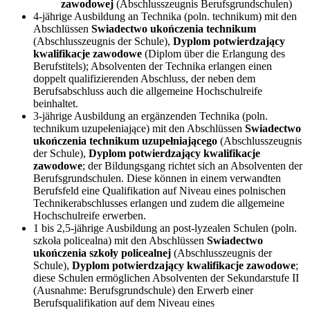
zawodowej
(Abschlusszeugnis Berufsgrundschulen)
4-jährige Ausbildung an Technika (poln. technikum) mit den
Abschlüssen
Swiadectwo ukończenia technikum
(Abschlusszeugnis der Schule),
Dyplom potwierdzający
kwalifikacje zawodowe
(Diplom über die Erlangung des
Berufstitels); Absolventen der Technika erlangen einen
doppelt qualifizierenden Abschluss, der neben dem
Berufsabschluss auch die allgemeine Hochschulreife
beinhaltet.
3-jährige Ausbildung an ergänzenden Technika (poln.
technikum uzupełeniające) mit den Abschlüssen
Swiadectwo
ukończenia technikum uzupełniającego
(Abschlusszeugnis
der Schule),
Dyplom potwierdzający kwalifikacje
zawodowe
; der Bildungsgang richtet sich an Absolventen der
Berufsgrundschulen. Diese können in einem verwandten
Berufsfeld eine Qualifikation auf Niveau eines polnischen
Technikerabschlusses erlangen und zudem die allgemeine
Hochschulreife erwerben.
1 bis 2,5-jährige Ausbildung an post-lyzealen Schulen (poln.
szkoła policealna) mit den Abschlüssen
Swiadectwo
ukończenia szkoły policealnej
(Abschlusszeugnis der
Schule),
Dyplom potwierdzający kwalifikacje zawodowe
;
diese Schulen ermöglichen Absolventen der Sekundarstufe II
(Ausnahme: Berufsgrundschule) den Erwerb einer
Berufsqualifikation auf dem Niveau eines