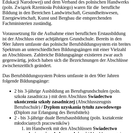
Edukacji Narodowej) und dem Verband des polnischen Handwerks
(poln. Związek Rzemiosła Polskiego) waren für die berufliche
Bildung in den Bereichen Landwirtschaft, Gesundheitswesen,
Energiewirtschaft, Kunst und Bergbau die entsprechenden
Fachministerien zuständig.
Voraussetzung für die Aufnahme einer beruflichen Erstausbildung
ist der Abschluss einer achtjährigen Grundschule. Bereits in den
90er Jahren umfasste das polnische Berufsbildungssystem ein breites
Spektrum an unterschiedlichen Bildungsgängen mit einer Vielzahl
an Abschlüssen. Zahlreiche Bildungsgänge existieren zwar auch
gegenwärtig, jedoch haben sich die Bezeichnungen der Abschlüsse
zwischenzeitlich geändert.
Das Berufsbildungssystem Polens umfasste in den 90er Jahren
folgende Bildungsgänge:
2 bis 3-jährige Ausbildung an Berufsgrundschulen (poln.
szkoła zasadnicza ) mit dem Abschluss
Swiadectwo
ukończenia szkoły zasadniczej
(Abschlusszeugnis
Berufsschule)
/ Dyplom uzyskania tytułu zawodowego
(
Diplom zur Erlangung des Berufstitels)
2 - bis 3-jährige duale Berufsausbildung (poln. kształcenie
młodocianych pracowników)
im Handwerk mit den Abschlüssen
Swiadectwo