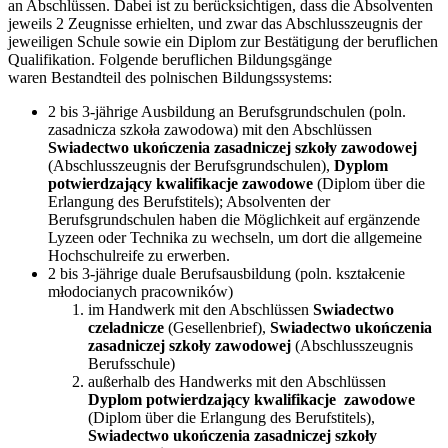
an Abschlüssen. Dabei ist zu berücksichtigen, dass die Absolventen
jeweils 2 Zeugnisse erhielten, und zwar das Abschlusszeugnis der
jeweiligen Schule sowie ein Diplom zur Bestätigung der beruflichen
Qualifikation. Folgende beruflichen Bildungsgänge
waren Bestandteil des polnischen Bildungssystems:
2 bis 3-jährige Ausbildung an Berufsgrundschulen (poln.
zasadnicza szkoła zawodowa) mit den Abschlüssen
Swiadectwo ukończenia zasadniczej szkoły zawodowej
(Abschlusszeugnis der Berufsgrundschulen),
Dyplom
potwierdzający kwalifikacje zawodowe
(Diplom über die
Erlangung des Berufstitels); Absolventen der
Berufsgrundschulen haben die Möglichkeit auf ergänzende
Lyzeen oder Technika zu wechseln, um dort die allgemeine
Hochschulreife zu erwerben.
2 bis 3-jährige duale Berufsausbildung (poln. kształcenie
młodocianych pracowników)
im Handwerk mit den Abschlüssen
Swiadectwo
czeladnicze
(Gesellenbrief),
Swiadectwo ukończenia
zasadniczej szkoły zawodowej
(Abschlusszeugnis
Berufsschule)
außerhalb des Handwerks mit den Abschlüssen
Dyplom potwierdzający kwalifikacje zawodowe
(Diplom über die Erlangung des Berufstitels),
Swiadectwo ukończenia zasadniczej szkoły