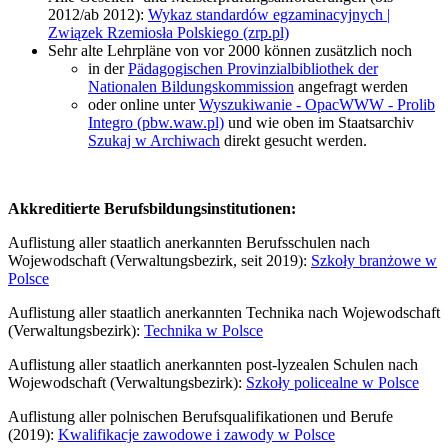
2012/ab 2012):
Wykaz standardów egzaminacyjnych |
Związek Rzemiosła Polskiego (zrp.pl)
Sehr alte Lehrpläne von vor 2000 können zusätzlich noch
in der
Pädagogischen Provinzialbibliothek der
Nationalen Bildungskommission
angefragt werden
oder online unter
Wyszukiwanie - OpacWWW - Prolib
Integro (pbw.waw.pl)
und wie oben im Staatsarchiv
Szukaj w Archiwach
direkt gesucht werden.
Akkreditierte Berufsbildungsinstitutionen:
Auflistung aller staatlich anerkannten Berufsschulen nach
Wojewodschaft (Verwaltungsbezirk, seit 2019):
Szkoły branżowe w
Polsce
Auflistung aller staatlich anerkannten Technika nach Wojewodschaft
(Verwaltungsbezirk):
Technika w Polsce
Auflistung aller staatlich anerkannten post-lyzealen Schulen nach
Wojewodschaft (Verwaltungsbezirk):
Szkoły policealne w Polsce
Auflistung aller polnischen Berufsqualifikationen und Berufe
(2019):
Kwalifikacje zawodowe i zawody w Polsce