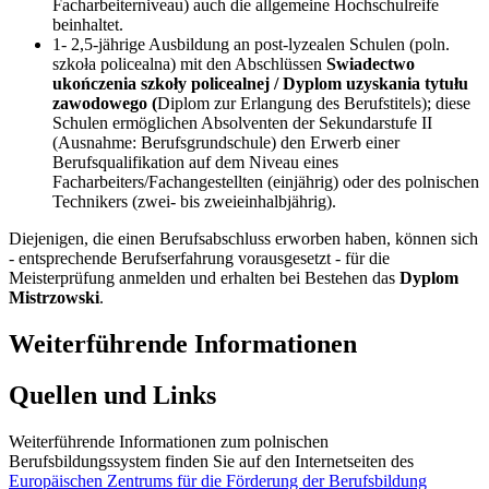
Facharbeiterniveau) auch die allgemeine Hochschulreife
beinhaltet.
1- 2,5-jährige Ausbildung an post-lyzealen Schulen (poln.
szkoła policealna) mit den Abschlüssen
Swiadectwo
ukończenia szkoły policealnej / Dyplom uzyskania tytułu
zawodowego (
Diplom zur Erlangung des Berufstitels); diese
Schulen ermöglichen Absolventen der Sekundarstufe II
(Ausnahme: Berufsgrundschule) den Erwerb einer
Berufsqualifikation auf dem Niveau eines
Facharbeiters/Fachangestellten (einjährig) oder des polnischen
Technikers (zwei- bis zweieinhalbjährig).
Diejenigen, die einen Berufsabschluss erworben haben, können sich
- entsprechende Berufserfahrung vorausgesetzt - für die
Meisterprüfung anmelden und erhalten bei Bestehen das
Dyplom
Mistrzowski
.
Weiterführende Informationen
Quellen und Links
Weiterführende Informationen zum polnischen
Berufsbildungssystem finden Sie auf den Internetseiten des
Europäischen Zentrums für die Förderung der Berufsbildung