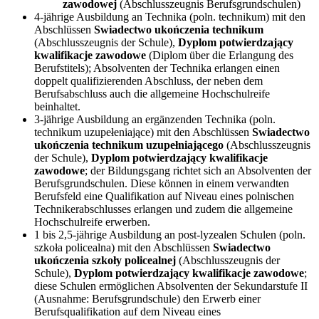
zawodowej
(Abschlusszeugnis Berufsgrundschulen)
4-jährige Ausbildung an Technika (poln. technikum) mit den
Abschlüssen
Swiadectwo ukończenia technikum
(Abschlusszeugnis der Schule),
Dyplom potwierdzający
kwalifikacje zawodowe
(Diplom über die Erlangung des
Berufstitels); Absolventen der Technika erlangen einen
doppelt qualifizierenden Abschluss, der neben dem
Berufsabschluss auch die allgemeine Hochschulreife
beinhaltet.
3-jährige Ausbildung an ergänzenden Technika (poln.
technikum uzupełeniające) mit den Abschlüssen
Swiadectwo
ukończenia technikum uzupełniającego
(Abschlusszeugnis
der Schule),
Dyplom potwierdzający kwalifikacje
zawodowe
; der Bildungsgang richtet sich an Absolventen der
Berufsgrundschulen. Diese können in einem verwandten
Berufsfeld eine Qualifikation auf Niveau eines polnischen
Technikerabschlusses erlangen und zudem die allgemeine
Hochschulreife erwerben.
1 bis 2,5-jährige Ausbildung an post-lyzealen Schulen (poln.
szkoła policealna) mit den Abschlüssen
Swiadectwo
ukończenia szkoły policealnej
(Abschlusszeugnis der
Schule),
Dyplom potwierdzający kwalifikacje zawodowe
;
diese Schulen ermöglichen Absolventen der Sekundarstufe II
(Ausnahme: Berufsgrundschule) den Erwerb einer
Berufsqualifikation auf dem Niveau eines