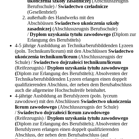
ukończenia szkoły zasadniczej
(Abschlusszeugnis
Berufsschule) /
Swiadectwo czeladnicze
(Gesellenbrief)
außerhalb des Handwerks mit den
Abschöüssen
Swiadectwo ukończenia szkoły
zasadniczej
(Abschlusszeugnis Berufsschule)
/
Dyplom uzyskania tytułu zawodowego (
Diplom zur
Erlangung des Berufstitels)
4-5 jährige Ausbildung an Technika/berufsbildenden Lyzeen
(poln. Technikum/liceum) mit den Abschlüssen
Swiadectwo
ukończenia technikum/liceum
(Abschlusszeugnis der
Schule) /
Swiadectwo dojrzałości technikum/liceum
(Reifezeugnis)
/ Dyplom uzyskania tytułu zawodowego
(
Diplom zur Erlangung des Berufstitels); Absolventen der
Technika/berufsbildenden Lyzeen erlangen einen doppelt
qualifizierenden Abschluss, der neben dem Berufsabschluss
auch die allgemeine Hochschulreife beinhaltet.
4-jährige Ausbildung an Berufslyzeen (poln. lyceum
zawodowe) mit den Abschlüssen
Swiadectwo ukończenia
liceum zawodowego
(Abschlusszeugnis der Schule)
/
Swiadectwo dojrzałości liceum zawodowego
(Reifezeugnis) /
Dyplom uzyskania tytułu zawodowego
(
Diplom zur Erlangung des Berufstitels); Absolventen der
Berufslyzeen erlangen einen doppelt qualifizierenden
Abschluss, der neben dem Berufsabschluss (auf