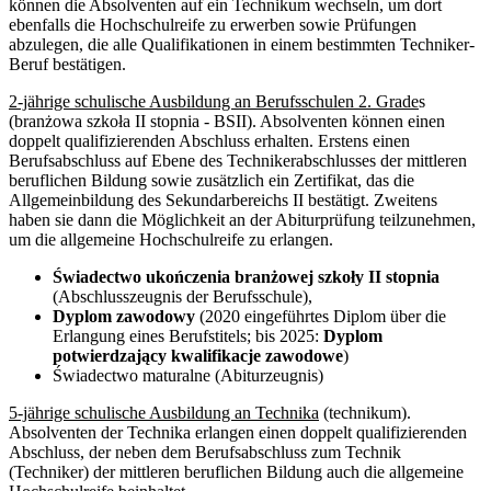
können die Absolventen auf ein Technikum wechseln, um dort
ebenfalls die Hochschulreife zu erwerben sowie Prüfungen
abzulegen, die alle Qualifikationen in einem bestimmten Techniker-
Beruf bestätigen.
2-jährige schulische Ausbildung an Berufsschulen 2. Grade
s
(branżowa szkoła II stopnia - BSII). Absolventen können einen
doppelt qualifizierenden Abschluss erhalten. Erstens einen
Berufsabschluss auf Ebene des Technikerabschlusses der mittleren
beruflichen Bildung sowie zusätzlich ein Zertifikat, das die
Allgemeinbildung des Sekundarbereichs II bestätigt. Zweitens
haben sie dann die Möglichkeit an der Abiturprüfung teilzunehmen,
um die allgemeine Hochschulreife zu erlangen.
Świadectwo ukończenia branżowej szkoły II stopnia
(Abschlusszeugnis der Berufsschule),
Dyplom zawodowy
(2020 eingeführtes Diplom über die
Erlangung eines Berufstitels; bis 2025:
Dyplom
potwierdzający kwalifikacje zawodowe
)
Świadectwo maturalne (Abiturzeugnis)
5-jährige schulische Ausbildung an Technika
(technikum).
Absolventen der Technika erlangen einen doppelt qualifizierenden
Abschluss, der neben dem Berufsabschluss zum Technik
(Techniker) der mittleren beruflichen Bildung auch die allgemeine