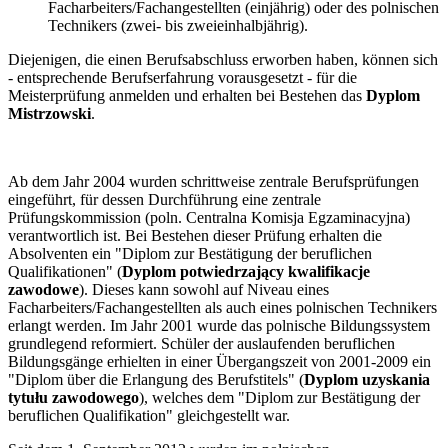
Facharbeiters/Fachangestellten (einjährig) oder des polnischen
Technikers (zwei- bis zweieinhalbjährig).
Diejenigen, die einen Berufsabschluss erworben haben, können sich
- entsprechende Berufserfahrung vorausgesetzt - für die
Meisterprüfung anmelden und erhalten bei Bestehen das
Dyplom
Mistrzowski
.
Ab dem Jahr 2004 wurden schrittweise zentrale Berufsprüfungen
eingeführt, für dessen Durchführung eine zentrale
Prüfungskommission (poln. Centralna Komisja Egzaminacyjna)
verantwortlich ist. Bei Bestehen dieser Prüfung erhalten die
Absolventen ein "Diplom zur Bestätigung der beruflichen
Qualifikationen" (
Dyplom potwiedrzający kwalifikacje
zawodowe
). Dieses kann sowohl auf Niveau eines
Facharbeiters/Fachangestellten als auch eines polnischen Technikers
erlangt werden. Im Jahr 2001 wurde das polnische Bildungssystem
grundlegend reformiert. Schüler der auslaufenden beruflichen
Bildungsgänge erhielten in einer Übergangszeit von 2001-2009 ein
"Diplom über die Erlangung des Berufstitels" (
Dyplom uzyskania
tytułu zawodowego
), welches dem "Diplom zur Bestätigung der
beruflichen Qualifikation" gleichgestellt war.