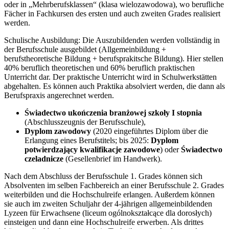
oder in „Mehrberufsklassen“ (klasa wielozawodowa), wo berufliche
Fächer in Fachkursen des ersten und auch zweiten Grades realisiert
werden.
Schulische Ausbildung: Die Auszubildenden werden vollständig in
der Berufsschule ausgebildet (Allgemeinbildung +
berufstheoretische Bildung + berufsprakitsche Bildung). Hier stellen
40% beruflich theoretischen und 60% beruflich praktischen
Unterricht dar. Der praktische Unterricht wird in Schulwerkstätten
abgehalten. Es können auch Praktika absolviert werden, die dann als
Berufspraxis angerechnet werden.
Świadectwo ukończenia branżowej szkoły I stopnia
(Abschlusszeugnis der Berufsschule),
Dyplom zawodowy
(2020 eingeführtes Diplom über die
Erlangung eines Berufstitels; bis 2025:
Dyplom
potwierdzający kwalifikacje zawodowe
) oder
Świadectwo
czeladnicze
(Gesellenbrief im Handwerk).
Nach dem Abschluss der Berufsschule 1. Grades können sich
Absolventen im selben Fachbereich an einer Berufsschule 2. Grades
weiterbilden und die Hochschulreife erlangen. Außerdem können
sie auch im zweiten Schuljahr der 4-jährigen allgemeinbildenden
Lyzeen für Erwachsene (liceum ogólnokształcące dla dorosłych)
einsteigen und dann eine Hochschulreife erwerben. Als drittes