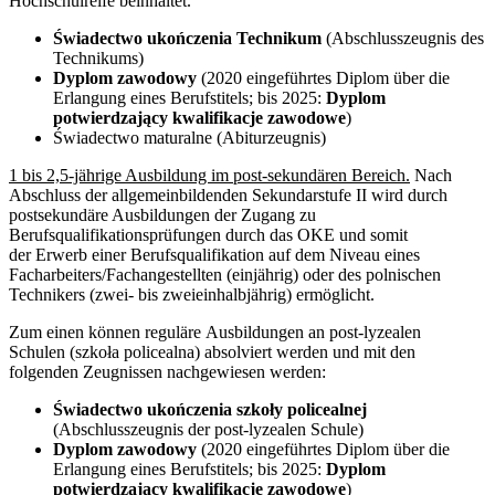
Hochschulreife beinhaltet.
Świadectwo ukończenia Technikum
(Abschlusszeugnis des
Technikums)
Dyplom zawodowy
(2020 eingeführtes Diplom über die
Erlangung eines Berufstitels; bis 2025:
Dyplom
potwierdzający kwalifikacje zawodowe
)
Świadectwo maturalne (Abiturzeugnis)
1 bis 2,5-jährige Ausbildung im post-sekundären Bereich.
Nach
Abschluss der allgemeinbildenden Sekundarstufe II wird durch
postsekundäre Ausbildungen der Zugang zu
Berufsqualifikationsprüfungen durch das OKE und somit
der Erwerb einer Berufsqualifikation auf dem Niveau eines
Facharbeiters/Fachangestellten (einjährig) oder des polnischen
Technikers (zwei- bis zweieinhalbjährig) ermöglicht.
Zum einen können reguläre Ausbildungen an post-lyzealen
Schulen (szkoła policealna) absolviert werden und mit den
folgenden Zeugnissen nachgewiesen werden:
Świadectwo ukończenia szkoły policealnej
(Abschlusszeugnis der post-lyzealen Schule)
Dyplom zawodowy
(2020 eingeführtes Diplom über die
Erlangung eines Berufstitels; bis 2025:
Dyplom
potwierdzający kwalifikacje zawodowe
)