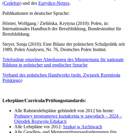
(Cedefop)
und des
Eurydice-Netzes
.
Publikationen in deutscher Sprache:
Hörner, Wolfgang / Zielińska, Krytyna (2010): Polen, in:
Internationales Handbuch der Berufsbildung, Bundesinstitut für
Berufsbildung.
Steyer, Sonja (2010): Eine Bilanz der polnischen Schulpolitik seit
1989, Polen Analysen, Nr. 76, Deutsches Polen Institut.
Telefonliste einzelner Abteilungen des Ministeriums für nationale
Bildung in polnischer und englischer Sprache
Verband des polnischen Handwerks (poln. Związek Rzemiosła
Polskiego)
Lehrpläne/Curricula/Prüfungsstandards:
Alle Rahmenlehrpläne gebündelt von 2012 bis heute:
Podstawy programowe kształcenia w zawodach – 2024 –
Ośrodek Rozwoju Edukacji
Alle Lehrpläne vor 2012:
Szukaj w Archiwach
Alle Gesellen- und Meisterprüfungsanforderungen (bis