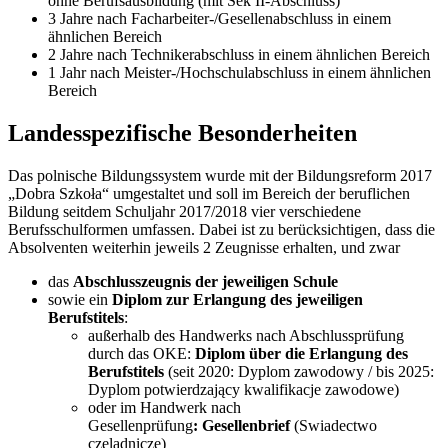
ohne Berufsausbildung (mit Sek II-Abschluss)
3 Jahre nach Facharbeiter-/Gesellenabschluss in einem
ähnlichen Bereich
2 Jahre nach Technikerabschluss in einem ähnlichen Bereich
1 Jahr nach Meister-/Hochschulabschluss in einem ähnlichen
Bereich
Landesspezifische Besonderheiten
Das polnische Bildungssystem wurde mit der Bildungsreform 2017
„Dobra Szkoła“ umgestaltet und soll im Bereich der beruflichen
Bildung seitdem Schuljahr 2017/2018 vier verschiedene
Berufsschulformen umfassen. Dabei ist zu berücksichtigen, dass die
Absolventen weiterhin jeweils 2 Zeugnisse erhalten, und zwar
das
Abschlusszeugnis der jeweiligen Schule
sowie ein
Diplom zur Erlangung des jeweiligen
Berufstitels
:
außerhalb des Handwerks nach Abschlussprüfung
durch das OKE:
Diplom über die Erlangung des
Berufstitels
(seit 2020: Dyplom zawodowy / bis 2025:
Dyplom potwierdzający kwalifikacje zawodowe)
oder im Handwerk nach
Gesellenprüfung
: Gesellenbrief
(Swiadectwo
czeladnicze)