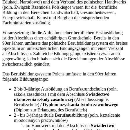
Edukacji Narodowej) und dem Verband des polnischen Handwerks
(poln. Związek Rzemiosła Polskiego) waren für die berufliche
Bildung in den Bereichen Landwirtschaft, Gesundheitswesen,
Energiewirtschaft, Kunst und Bergbau die entsprechenden
Fachministerien zuständig.
Voraussetzung für die Aufnahme einer beruflichen Erstausbildung
ist der Abschluss einer achtjährigen Grundschule. Bereits in den
90er Jahren umfasste das polnische Berufsbildungssystem ein breites
Spektrum an unterschiedlichen Bildungsgängen mit einer Vielzahl
an Abschlüssen. Zahlreiche Bildungsgänge existieren zwar auch
gegenwärtig, jedoch haben sich die Bezeichnungen der Abschlüsse
zwischenzeitlich geändert.
Das Berufsbildungssystem Polens umfasste in den 90er Jahren
folgende Bildungsgänge:
2 bis 3-jährige Ausbildung an Berufsgrundschulen (poln.
szkoła zasadnicza ) mit dem Abschluss
Swiadectwo
ukończenia szkoły zasadniczej
(Abschlusszeugnis
Berufsschule)
/ Dyplom uzyskania tytułu zawodowego
(
Diplom zur Erlangung des Berufstitels)
2 - bis 3-jährige duale Berufsausbildung (poln. kształcenie
młodocianych pracowników)
im Handwerk mit den Abschlüssen
Swiadectwo