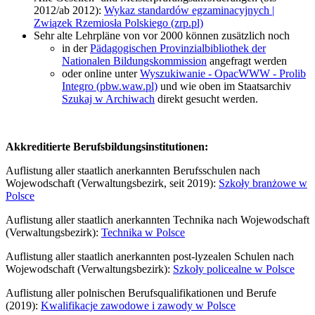
2012/ab 2012):
Wykaz standardów egzaminacyjnych |
Związek Rzemiosła Polskiego (zrp.pl)
Sehr alte Lehrpläne von vor 2000 können zusätzlich noch
in der
Pädagogischen Provinzialbibliothek der
Nationalen Bildungskommission
angefragt werden
oder online unter
Wyszukiwanie - OpacWWW - Prolib
Integro (pbw.waw.pl)
und wie oben im Staatsarchiv
Szukaj w Archiwach
direkt gesucht werden.
Akkreditierte Berufsbildungsinstitutionen:
Auflistung aller staatlich anerkannten Berufsschulen nach
Wojewodschaft (Verwaltungsbezirk, seit 2019):
Szkoły branżowe w
Polsce
Auflistung aller staatlich anerkannten Technika nach Wojewodschaft
(Verwaltungsbezirk):
Technika w Polsce
Auflistung aller staatlich anerkannten post-lyzealen Schulen nach
Wojewodschaft (Verwaltungsbezirk):
Szkoły policealne w Polsce
Auflistung aller polnischen Berufsqualifikationen und Berufe
(2019):
Kwalifikacje zawodowe i zawody w Polsce