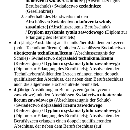
ukończenia szkoły zasadniczej
(Abschlusszeugnis
Berufsschule) /
Swiadectwo czeladnicze
(Gesellenbrief)
außerhalb des Handwerks mit den
Abschöüssen
Swiadectwo ukończenia szkoły
zasadniczej
(Abschlusszeugnis Berufsschule)
/
Dyplom uzyskania tytułu zawodowego (
Diplom zur
Erlangung des Berufstitels)
4-5 jährige Ausbildung an Technika/berufsbildenden Lyzeen
(poln. Technikum/liceum) mit den Abschlüssen
Swiadectwo
ukończenia technikum/liceum
(Abschlusszeugnis der
Schule) /
Swiadectwo dojrzałości technikum/liceum
(Reifezeugnis)
/ Dyplom uzyskania tytułu zawodowego
(
Diplom zur Erlangung des Berufstitels); Absolventen der
Technika/berufsbildenden Lyzeen erlangen einen doppelt
qualifizierenden Abschluss, der neben dem Berufsabschluss
auch die allgemeine Hochschulreife beinhaltet.
4-jährige Ausbildung an Berufslyzeen (poln. lyceum
zawodowe) mit den Abschlüssen
Swiadectwo ukończenia
liceum zawodowego
(Abschlusszeugnis der Schule)
/
Swiadectwo dojrzałości liceum zawodowego
(Reifezeugnis) /
Dyplom uzyskania tytułu zawodowego
(
Diplom zur Erlangung des Berufstitels); Absolventen der
Berufslyzeen erlangen einen doppelt qualifizierenden
Abschluss, der neben dem Berufsabschluss (auf