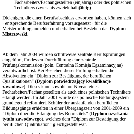
Facharbeiters/Fachangestellten (einjährig) oder des polnischen
Technikers (zwei- bis zweieinhalbjährig).
Diejenigen, die einen Berufsabschluss erworben haben, können sich
- entsprechende Berufserfahrung vorausgesetzt - für die
Meisterprüfung anmelden und erhalten bei Bestehen das
Dyplom
Mistrzowski
.
Ab dem Jahr 2004 wurden schrittweise zentrale Berufsprüfungen
eingeführt, für dessen Durchführung eine zentrale
Prüfungskommission (poln. Centralna Komisja Egzaminacyjna)
verantwortlich ist. Bei Bestehen dieser Prüfung erhalten die
Absolventen ein "Diplom zur Bestätigung der beruflichen
Qualifikationen" (
Dyplom potwiedrzający kwalifikacje
zawodowe
). Dieses kann sowohl auf Niveau eines
Facharbeiters/Fachangestellten als auch eines polnischen Technikers
erlangt werden. Im Jahr 2001 wurde das polnische Bildungssystem
grundlegend reformiert. Schüler der auslaufenden beruflichen
Bildungsgänge erhielten in einer Übergangszeit von 2001-2009 ein
"Diplom über die Erlangung des Berufstitels" (
Dyplom uzyskania
tytułu zawodowego
), welches dem "Diplom zur Bestätigung der
beruflichen Qualifikation" gleichgestellt war.