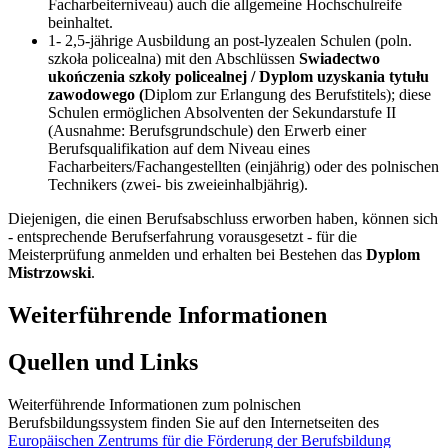
Facharbeiterniveau) auch die allgemeine Hochschulreife
beinhaltet.
1- 2,5-jährige Ausbildung an post-lyzealen Schulen (poln.
szkoła policealna) mit den Abschlüssen
Swiadectwo
ukończenia szkoły policealnej / Dyplom uzyskania tytułu
zawodowego (
Diplom zur Erlangung des Berufstitels); diese
Schulen ermöglichen Absolventen der Sekundarstufe II
(Ausnahme: Berufsgrundschule) den Erwerb einer
Berufsqualifikation auf dem Niveau eines
Facharbeiters/Fachangestellten (einjährig) oder des polnischen
Technikers (zwei- bis zweieinhalbjährig).
Diejenigen, die einen Berufsabschluss erworben haben, können sich
- entsprechende Berufserfahrung vorausgesetzt - für die
Meisterprüfung anmelden und erhalten bei Bestehen das
Dyplom
Mistrzowski
.
Weiterführende Informationen
Quellen und Links
Weiterführende Informationen zum polnischen
Berufsbildungssystem finden Sie auf den Internetseiten des
Europäischen Zentrums für die Förderung der Berufsbildung