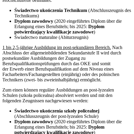
Hochschulreife beinhaltet.
Świadectwo ukończenia Technikum
(Abschlusszeugnis des
Technikums)
Dyplom zawodowy
(2020 eingeführtes Diplom über die
Erlangung eines Berufstitels; bis 2025:
Dyplom
potwierdzający kwalifikacje zawodowe
)
Świadectwo maturalne (Abiturzeugnis)
1 bis 2,5-jährige Ausbildung im post-sekundären Bereich.
Nach
Abschluss der allgemeinbildenden Sekundarstufe II wird durch
postsekundäre Ausbildungen der Zugang zu
Berufsqualifikationsprüfungen durch das OKE und somit
der Erwerb einer Berufsqualifikation auf dem Niveau eines
Facharbeiters/Fachangestellten (einjährig) oder des polnischen
Technikers (zwei- bis zweieinhalbjährig) ermöglicht.
Zum einen können reguläre Ausbildungen an post-lyzealen
Schulen (szkoła policealna) absolviert werden und mit den
folgenden Zeugnissen nachgewiesen werden:
Świadectwo ukończenia szkoły policealnej
(Abschlusszeugnis der post-lyzealen Schule)
Dyplom zawodowy
(2020 eingeführtes Diplom über die
Erlangung eines Berufstitels; bis 2025:
Dyplom
potwierdzający kwalifikacje zawodowe
)