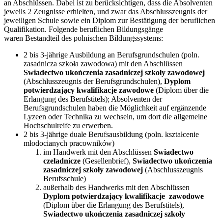
an Abschlüssen. Dabei ist zu berücksichtigen, dass die Absolventen
jeweils 2 Zeugnisse erhielten, und zwar das Abschlusszeugnis der
jeweiligen Schule sowie ein Diplom zur Bestätigung der beruflichen
Qualifikation. Folgende beruflichen Bildungsgänge
waren Bestandteil des polnischen Bildungssystems:
2 bis 3-jährige Ausbildung an Berufsgrundschulen (poln.
zasadnicza szkoła zawodowa) mit den Abschlüssen
Swiadectwo ukończenia zasadniczej szkoły zawodowej
(Abschlusszeugnis der Berufsgrundschulen),
Dyplom
potwierdzający kwalifikacje zawodowe
(Diplom über die
Erlangung des Berufstitels); Absolventen der
Berufsgrundschulen haben die Möglichkeit auf ergänzende
Lyzeen oder Technika zu wechseln, um dort die allgemeine
Hochschulreife zu erwerben.
2 bis 3-jährige duale Berufsausbildung (poln. kształcenie
młodocianych pracowników)
im Handwerk mit den Abschlüssen
Swiadectwo
czeladnicze
(Gesellenbrief),
Swiadectwo ukończenia
zasadniczej szkoły zawodowej
(Abschlusszeugnis
Berufsschule)
außerhalb des Handwerks mit den Abschlüssen
Dyplom potwierdzający kwalifikacje zawodowe
(Diplom über die Erlangung des Berufstitels),
Swiadectwo ukończenia zasadniczej szkoły