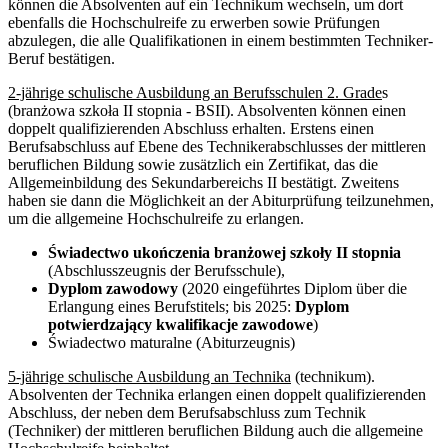
können die Absolventen auf ein Technikum wechseln, um dort
ebenfalls die Hochschulreife zu erwerben sowie Prüfungen
abzulegen, die alle Qualifikationen in einem bestimmten Techniker-
Beruf bestätigen.
2-jährige schulische Ausbildung an Berufsschulen 2. Grade
s
(branżowa szkoła II stopnia - BSII). Absolventen können einen
doppelt qualifizierenden Abschluss erhalten. Erstens einen
Berufsabschluss auf Ebene des Technikerabschlusses der mittleren
beruflichen Bildung sowie zusätzlich ein Zertifikat, das die
Allgemeinbildung des Sekundarbereichs II bestätigt. Zweitens
haben sie dann die Möglichkeit an der Abiturprüfung teilzunehmen,
um die allgemeine Hochschulreife zu erlangen.
Świadectwo ukończenia branżowej szkoły II stopnia
(Abschlusszeugnis der Berufsschule),
Dyplom zawodowy
(2020 eingeführtes Diplom über die
Erlangung eines Berufstitels; bis 2025:
Dyplom
potwierdzający kwalifikacje zawodowe
)
Świadectwo maturalne (Abiturzeugnis)
5-jährige schulische Ausbildung an Technika
(technikum).
Absolventen der Technika erlangen einen doppelt qualifizierenden
Abschluss, der neben dem Berufsabschluss zum Technik
(Techniker) der mittleren beruflichen Bildung auch die allgemeine