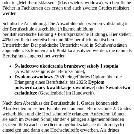
oder in „Mehrberufsklassen“ (klasa wielozawodowa), wo berufliche
Fächer in Fachkursen des ersten und auch zweiten Grades realisiert
werden.
Schulische Ausbildung: Die Auszubildenden werden vollständig in
der Berufsschule ausgebildet (Allgemeinbildung +
berufstheoretische Bildung + berufsprakitsche Bildung). Hier stellen
40% beruflich theoretischen und 60% beruflich praktischen
Unterricht dar. Der praktische Unterricht wird in Schulwerkstätten
abgehalten. Es können auch Praktika absolviert werden, die dann als
Berufspraxis angerechnet werden.
Świadectwo ukończenia branżowej szkoły I stopnia
(Abschlusszeugnis der Berufsschule),
Dyplom zawodowy
(2020 eingeführtes Diplom über die
Erlangung eines Berufstitels; bis 2025:
Dyplom
potwierdzający kwalifikacje zawodowe
) oder
Świadectwo
czeladnicze
(Gesellenbrief im Handwerk).
Nach dem Abschluss der Berufsschule 1. Grades können sich
Absolventen im selben Fachbereich an einer Berufsschule 2. Grades
weiterbilden und die Hochschulreife erlangen. Außerdem können
sie auch im zweiten Schuljahr der 4-jährigen allgemeinbildenden
Lyzeen für Erwachsene (liceum ogólnokształcące dla dorosłych)
einsteigen und dann eine Hochschulreife erwerben. Als drittes