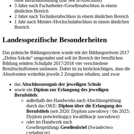
ohne Berufsausbildung (mit Sek II-Abschluss)
3 Jahre nach Facharbeiter-/Gesellenabschluss in einem
ähnlichen Bereich
2 Jahre nach Technikerabschluss in einem ähnlichen Bereich
1 Jahr nach Meister-/Hochschulabschluss in einem ähnlichen
Bereich
Landesspezifische Besonderheiten
Das polnische Bildungssystem wurde mit der Bildungsreform 2017
„Dobra Szkoła“ umgestaltet und soll im Bereich der beruflichen
Bildung seitdem Schuljahr 2017/2018 vier verschiedene
Berufsschulformen umfassen. Dabei ist zu berücksichtigen, dass die
Absolventen weiterhin jeweils 2 Zeugnisse erhalten, und zwar
das
Abschlusszeugnis der jeweiligen Schule
sowie ein
Diplom zur Erlangung des jeweiligen
Berufstitels
:
außerhalb des Handwerks nach Abschlussprüfung
durch das OKE:
Diplom über die Erlangung des
Berufstitels
(seit 2020: Dyplom zawodowy / bis 2025:
Dyplom potwierdzający kwalifikacje zawodowe)
oder im Handwerk nach
Gesellenprüfung
: Gesellenbrief
(Swiadectwo
czeladnicze)