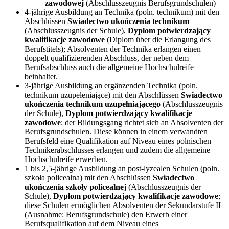
zawodowej
(Abschlusszeugnis Berufsgrundschulen)
4-jährige Ausbildung an Technika (poln. technikum) mit den
Abschlüssen
Swiadectwo ukończenia technikum
(Abschlusszeugnis der Schule),
Dyplom potwierdzający
kwalifikacje zawodowe
(Diplom über die Erlangung des
Berufstitels); Absolventen der Technika erlangen einen
doppelt qualifizierenden Abschluss, der neben dem
Berufsabschluss auch die allgemeine Hochschulreife
beinhaltet.
3-jährige Ausbildung an ergänzenden Technika (poln.
technikum uzupełeniające) mit den Abschlüssen
Swiadectwo
ukończenia technikum uzupełniającego
(Abschlusszeugnis
der Schule),
Dyplom potwierdzający kwalifikacje
zawodowe
; der Bildungsgang richtet sich an Absolventen der
Berufsgrundschulen. Diese können in einem verwandten
Berufsfeld eine Qualifikation auf Niveau eines polnischen
Technikerabschlusses erlangen und zudem die allgemeine
Hochschulreife erwerben.
1 bis 2,5-jährige Ausbildung an post-lyzealen Schulen (poln.
szkoła policealna) mit den Abschlüssen
Swiadectwo
ukończenia szkoły policealnej
(Abschlusszeugnis der
Schule),
Dyplom potwierdzający kwalifikacje zawodowe
;
diese Schulen ermöglichen Absolventen der Sekundarstufe II
(Ausnahme: Berufsgrundschule) den Erwerb einer
Berufsqualifikation auf dem Niveau eines