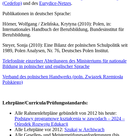
(Cedefop)
und des
Eurydice-Netzes
.
Publikationen in deutscher Sprache:
Hörner, Wolfgang / Zielińska, Krytyna (2010): Polen, in:
Internationales Handbuch der Berufsbildung, Bundesinstitut für
Berufsbildung.
Steyer, Sonja (2010): Eine Bilanz der polnischen Schulpolitik seit
1989, Polen Analysen, Nr. 76, Deutsches Polen Institut.
Telefonliste einzelner Abteilungen des Ministeriums für nationale
Bildung in polnischer und englischer Sprache
Verband des polnischen Handwerks (poln. Związek Rzemiosła
Polskiego)
Lehrpläne/Curricula/Prüfungsstandards:
Alle Rahmenlehrpläne gebündelt von 2012 bis heute:
Podstawy programowe kształcenia w zawodach – 2024 –
Ośrodek Rozwoju Edukacji
Alle Lehrpläne vor 2012:
Szukaj w Archiwach
Alle Gesellen- und Meisterprüfungsanforderungen (bis