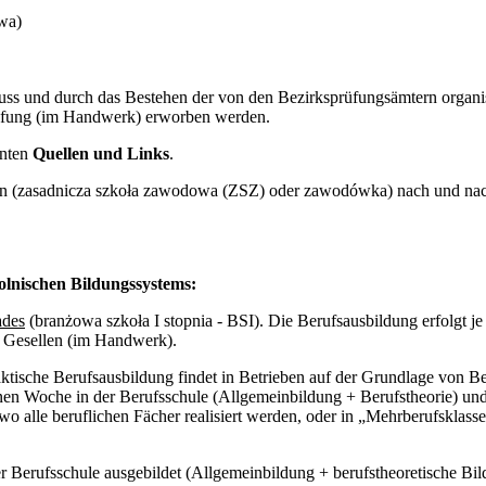
owa)
hluss und durch das Bestehen der von den Bezirksprüfungsämtern organ
üfung (im Handwerk) erworben werden.
unten
Quellen und Links
.
 (zasadnicza szkoła zawodowa (ZSZ) oder zawodówka) nach und nach 
polnischen Bildungssystems:
ades
(branżowa szkoła I stopnia - BSI). Die Berufsausbildung erfolgt j
s Gesellen (im Handwerk).
ktische Berufsausbildung findet in Betrieben auf der Grundlage von Be
en Woche in der Berufsschule (Allgemeinbildung + Berufstheorie) und
, wo alle beruflichen Fächer realisiert werden, oder in „Mehrberufskla
 Berufsschule ausgebildet (Allgemeinbildung + berufstheoretische Bild