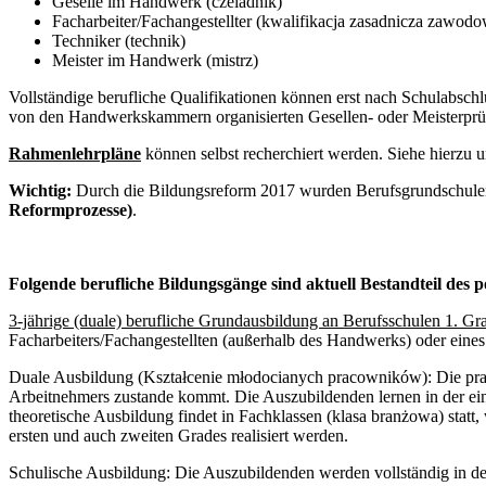
Geselle im Handwerk (czeladnik)
Facharbeiter/Fachangestellter (kwalifikacja zasadnicza zawod
Techniker (technik)
Meister im Handwerk (mistrz)
Vollständige berufliche Qualifikationen können erst nach Schulabsc
von den Handwerkskammern organisierten Gesellen- oder Meisterpr
Rahmenlehrpläne
können selbst recherchiert werden. Siehe hierzu 
Wichtig:
Durch die Bildungsreform 2017 wurden Berufsgrundschulen
Reformprozesse)
.
Folgende berufliche Bildungsgänge sind aktuell Bestandteil des 
3-jährige (duale) berufliche Grundausbildung an Berufsschulen 1. Gr
Facharbeiters/Fachangestellten (außerhalb des Handwerks) oder eine
Duale Ausbildung (Kształcenie młodocianych pracowników):
Die pra
Arbeitnehmers zustande kommt. Die Auszubildenden lernen in der ein
theoretische Ausbildung findet in Fachklassen (klasa branżowa) statt
ersten und auch zweiten Grades realisiert werden.
Schulische Ausbildung: Die Auszubildenden werden vollständig in der