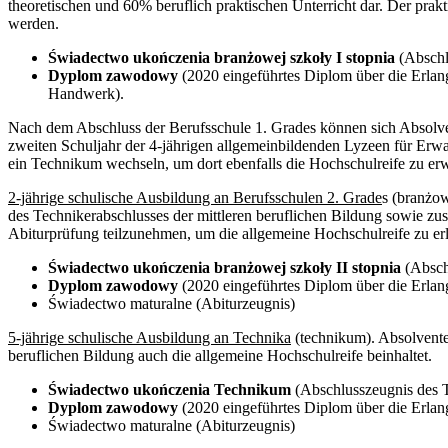
theoretischen und 60% beruflich praktischen Unterricht dar. Der prak
werden.
Świadectwo ukończenia branżowej szkoły I stopnia
(Abschl
Dyplom zawodowy
(2020 eingeführtes Diplom über die Erlang
Handwerk).
Nach dem Abschluss der Berufsschule 1. Grades können sich Absolven
zweiten Schuljahr der 4-jährigen allgemeinbildenden Lyzeen für Erwa
ein Technikum wechseln, um dort ebenfalls die Hochschulreife zu erw
2-jährige schulische Ausbildung an Berufsschulen 2. Grade
s (branżow
des Technikerabschlusses der mittleren beruflichen Bildung sowie zusä
Abiturprüfung teilzunehmen, um die allgemeine Hochschulreife zu er
Świadectwo ukończenia branżowej szkoły II stopnia
(Abschl
Dyplom zawodowy
(2020 eingeführtes Diplom über die Erlang
Świadectwo maturalne (Abiturzeugnis)
5-jährige schulische Ausbildung an Technika
(technikum). Absolvente
beruflichen Bildung auch die allgemeine Hochschulreife beinhaltet.
Świadectwo ukończenia Technikum
(Abschlusszeugnis des 
Dyplom zawodowy
(2020 eingeführtes Diplom über die Erlang
Świadectwo maturalne (Abiturzeugnis)