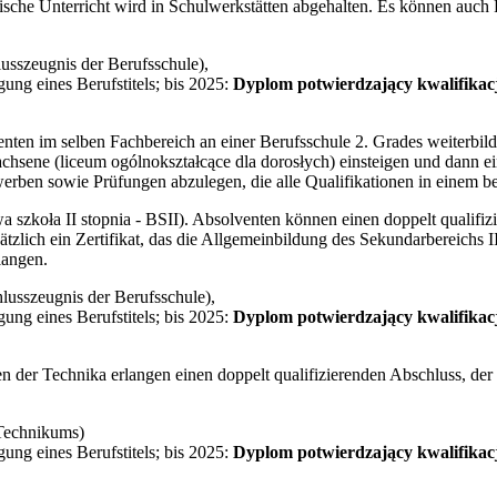
tische Unterricht wird in Schulwerkstätten abgehalten. Es können auch 
usszeugnis der Berufsschule),
ung eines Berufstitels; bis 2025:
Dyplom potwierdzający kwalifika
ten im selben Fachbereich an einer Berufsschule 2. Grades weiterbil
chsene (liceum ogólnokształcące dla dorosłych) einsteigen und dann ei
erben sowie Prüfungen abzulegen, die alle Qualifikationen in einem b
a szkoła II stopnia - BSII). Absolventen können einen doppelt qualifi
tzlich ein Zertifikat, das die Allgemeinbildung des Sekundarbereichs I
langen.
usszeugnis der Berufsschule),
ung eines Berufstitels; bis 2025:
Dyplom potwierdzający kwalifika
n der Technika erlangen einen doppelt qualifizierenden Abschluss, de
Technikums)
ung eines Berufstitels; bis 2025:
Dyplom potwierdzający kwalifika