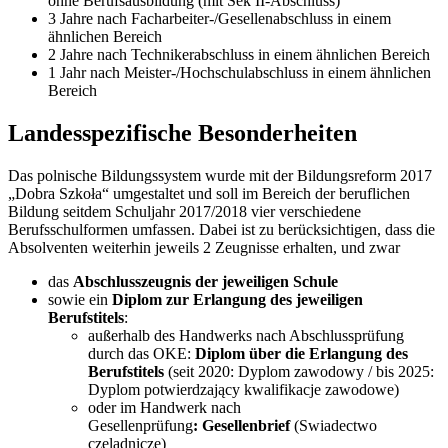
ohne Berufsausbildung (mit Sek II-Abschluss)
3 Jahre nach Facharbeiter-/Gesellenabschluss in einem
ähnlichen Bereich
2 Jahre nach Technikerabschluss in einem ähnlichen Bereich
1 Jahr nach Meister-/Hochschulabschluss in einem ähnlichen
Bereich
Landesspezifische Besonderheiten
Das polnische Bildungssystem wurde mit der Bildungsreform 2017
„Dobra Szkoła“ umgestaltet und soll im Bereich der beruflichen
Bildung seitdem Schuljahr 2017/2018 vier verschiedene
Berufsschulformen umfassen. Dabei ist zu berücksichtigen, dass die
Absolventen weiterhin jeweils 2 Zeugnisse erhalten, und zwar
das
Abschlusszeugnis der jeweiligen Schule
sowie ein
Diplom zur Erlangung des jeweiligen
Berufstitels
:
außerhalb des Handwerks nach Abschlussprüfung
durch das OKE:
Diplom über die Erlangung des
Berufstitels
(seit 2020: Dyplom zawodowy / bis 2025:
Dyplom potwierdzający kwalifikacje zawodowe)
oder im Handwerk nach
Gesellenprüfung
: Gesellenbrief
(Swiadectwo
czeladnicze)