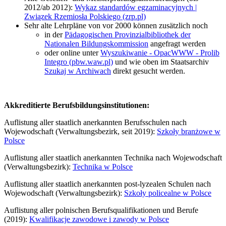
2012/ab 2012):
Wykaz standardów egzaminacyjnych |
Związek Rzemiosła Polskiego (zrp.pl)
Sehr alte Lehrpläne von vor 2000 können zusätzlich noch
in der
Pädagogischen Provinzialbibliothek der
Nationalen Bildungskommission
angefragt werden
oder online unter
Wyszukiwanie - OpacWWW - Prolib
Integro (pbw.waw.pl)
und wie oben im Staatsarchiv
Szukaj w Archiwach
direkt gesucht werden.
Akkreditierte Berufsbildungsinstitutionen:
Auflistung aller staatlich anerkannten Berufsschulen nach
Wojewodschaft (Verwaltungsbezirk, seit 2019):
Szkoły branżowe w
Polsce
Auflistung aller staatlich anerkannten Technika nach Wojewodschaft
(Verwaltungsbezirk):
Technika w Polsce
Auflistung aller staatlich anerkannten post-lyzealen Schulen nach
Wojewodschaft (Verwaltungsbezirk):
Szkoły policealne w Polsce
Auflistung aller polnischen Berufsqualifikationen und Berufe
(2019):
Kwalifikacje zawodowe i zawody w Polsce