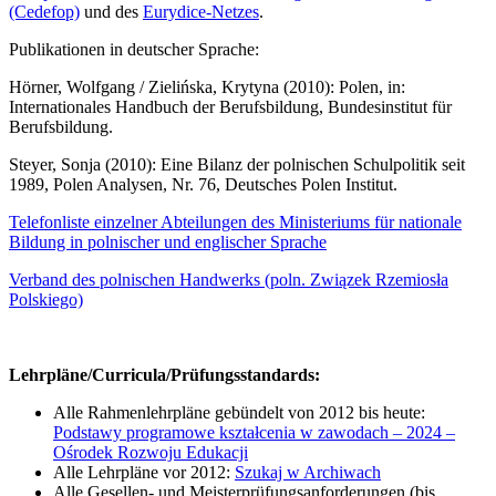
(Cedefop)
und des
Eurydice-Netzes
.
Publikationen in deutscher Sprache:
Hörner, Wolfgang / Zielińska, Krytyna (2010): Polen, in:
Internationales Handbuch der Berufsbildung, Bundesinstitut für
Berufsbildung.
Steyer, Sonja (2010): Eine Bilanz der polnischen Schulpolitik seit
1989, Polen Analysen, Nr. 76, Deutsches Polen Institut.
Telefonliste einzelner Abteilungen des Ministeriums für nationale
Bildung in polnischer und englischer Sprache
Verband des polnischen Handwerks (poln. Związek Rzemiosła
Polskiego)
Lehrpläne/Curricula/Prüfungsstandards:
Alle Rahmenlehrpläne gebündelt von 2012 bis heute:
Podstawy programowe kształcenia w zawodach – 2024 –
Ośrodek Rozwoju Edukacji
Alle Lehrpläne vor 2012:
Szukaj w Archiwach
Alle Gesellen- und Meisterprüfungsanforderungen (bis