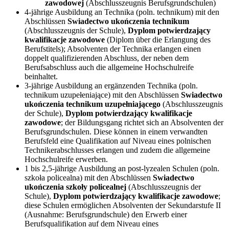
zawodowej
(Abschlusszeugnis Berufsgrundschulen)
4-jährige Ausbildung an Technika (poln. technikum) mit den
Abschlüssen
Swiadectwo ukończenia technikum
(Abschlusszeugnis der Schule),
Dyplom potwierdzający
kwalifikacje zawodowe
(Diplom über die Erlangung des
Berufstitels); Absolventen der Technika erlangen einen
doppelt qualifizierenden Abschluss, der neben dem
Berufsabschluss auch die allgemeine Hochschulreife
beinhaltet.
3-jährige Ausbildung an ergänzenden Technika (poln.
technikum uzupełeniające) mit den Abschlüssen
Swiadectwo
ukończenia technikum uzupełniającego
(Abschlusszeugnis
der Schule),
Dyplom potwierdzający kwalifikacje
zawodowe
; der Bildungsgang richtet sich an Absolventen der
Berufsgrundschulen. Diese können in einem verwandten
Berufsfeld eine Qualifikation auf Niveau eines polnischen
Technikerabschlusses erlangen und zudem die allgemeine
Hochschulreife erwerben.
1 bis 2,5-jährige Ausbildung an post-lyzealen Schulen (poln.
szkoła policealna) mit den Abschlüssen
Swiadectwo
ukończenia szkoły policealnej
(Abschlusszeugnis der
Schule),
Dyplom potwierdzający kwalifikacje zawodowe
;
diese Schulen ermöglichen Absolventen der Sekundarstufe II
(Ausnahme: Berufsgrundschule) den Erwerb einer
Berufsqualifikation auf dem Niveau eines