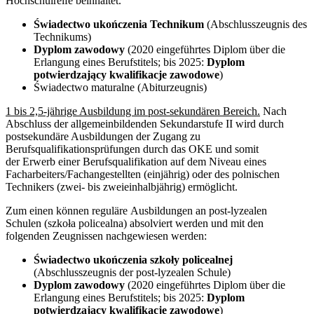
Hochschulreife beinhaltet.
Świadectwo ukończenia Technikum
(Abschlusszeugnis des
Technikums)
Dyplom zawodowy
(2020 eingeführtes Diplom über die
Erlangung eines Berufstitels; bis 2025:
Dyplom
potwierdzający kwalifikacje zawodowe
)
Świadectwo maturalne (Abiturzeugnis)
1 bis 2,5-jährige Ausbildung im post-sekundären Bereich.
Nach
Abschluss der allgemeinbildenden Sekundarstufe II wird durch
postsekundäre Ausbildungen der Zugang zu
Berufsqualifikationsprüfungen durch das OKE und somit
der Erwerb einer Berufsqualifikation auf dem Niveau eines
Facharbeiters/Fachangestellten (einjährig) oder des polnischen
Technikers (zwei- bis zweieinhalbjährig) ermöglicht.
Zum einen können reguläre Ausbildungen an post-lyzealen
Schulen (szkoła policealna) absolviert werden und mit den
folgenden Zeugnissen nachgewiesen werden:
Świadectwo ukończenia szkoły policealnej
(Abschlusszeugnis der post-lyzealen Schule)
Dyplom zawodowy
(2020 eingeführtes Diplom über die
Erlangung eines Berufstitels; bis 2025:
Dyplom
potwierdzający kwalifikacje zawodowe
)