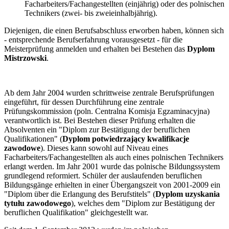
Facharbeiters/Fachangestellten (einjährig) oder des polnischen
Technikers (zwei- bis zweieinhalbjährig).
Diejenigen, die einen Berufsabschluss erworben haben, können sich
- entsprechende Berufserfahrung vorausgesetzt - für die
Meisterprüfung anmelden und erhalten bei Bestehen das
Dyplom
Mistrzowski
.
Ab dem Jahr 2004 wurden schrittweise zentrale Berufsprüfungen
eingeführt, für dessen Durchführung eine zentrale
Prüfungskommission (poln. Centralna Komisja Egzaminacyjna)
verantwortlich ist. Bei Bestehen dieser Prüfung erhalten die
Absolventen ein "Diplom zur Bestätigung der beruflichen
Qualifikationen" (
Dyplom potwiedrzający kwalifikacje
zawodowe
). Dieses kann sowohl auf Niveau eines
Facharbeiters/Fachangestellten als auch eines polnischen Technikers
erlangt werden. Im Jahr 2001 wurde das polnische Bildungssystem
grundlegend reformiert. Schüler der auslaufenden beruflichen
Bildungsgänge erhielten in einer Übergangszeit von 2001-2009 ein
"Diplom über die Erlangung des Berufstitels" (
Dyplom uzyskania
tytułu zawodowego
), welches dem "Diplom zur Bestätigung der
beruflichen Qualifikation" gleichgestellt war.