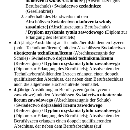
ukończenia szkoły zasadniczej
(Abschlusszeugnis
Berufsschule) /
Swiadectwo czeladnicze
(Gesellenbrief)
außerhalb des Handwerks mit den
Abschöüssen
Swiadectwo ukończenia szkoły
zasadniczej
(Abschlusszeugnis Berufsschule)
/
Dyplom uzyskania tytułu zawodowego (
Diplom zur
Erlangung des Berufstitels)
4-5 jährige Ausbildung an Technika/berufsbildenden Lyzeen
(poln. Technikum/liceum) mit den Abschlüssen
Swiadectwo
ukończenia technikum/liceum
(Abschlusszeugnis der
Schule) /
Swiadectwo dojrzałości technikum/liceum
(Reifezeugnis)
/ Dyplom uzyskania tytułu zawodowego
(
Diplom zur Erlangung des Berufstitels); Absolventen der
Technika/berufsbildenden Lyzeen erlangen einen doppelt
qualifizierenden Abschluss, der neben dem Berufsabschluss
auch die allgemeine Hochschulreife beinhaltet.
4-jährige Ausbildung an Berufslyzeen (poln. lyceum
zawodowe) mit den Abschlüssen
Swiadectwo ukończenia
liceum zawodowego
(Abschlusszeugnis der Schule)
/
Swiadectwo dojrzałości liceum zawodowego
(Reifezeugnis) /
Dyplom uzyskania tytułu zawodowego
(
Diplom zur Erlangung des Berufstitels); Absolventen der
Berufslyzeen erlangen einen doppelt qualifizierenden
Abschluss, der neben dem Berufsabschluss (auf