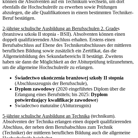
können die Absolventen auf ein Technikum wechseln, um dort
ebenfalls die Hochschulreife zu erwerben sowie Prüfungen
abzulegen, die alle Qualifikationen in einem bestimmten Techniker-
Beruf bestätigen.
2-jährige schulische Ausbildung an Berufsschulen 2. Grade
s
(branżowa szkoła II stopnia - BSII). Absolventen können einen
doppelt qualifizierenden Abschluss erhalten. Erstens einen
Berufsabschluss auf Ebene des Technikerabschlusses der mittleren
beruflichen Bildung sowie zusätzlich ein Zertifikat, das die
Allgemeinbildung des Sekundarbereichs II bestätigt. Zweitens
haben sie dann die Möglichkeit an der Abiturprüfung teilzunehmen,
um die allgemeine Hochschulreife zu erlangen.
Świadectwo ukończenia branżowej szkoły II stopnia
(Abschlusszeugnis der Berufsschule),
Dyplom zawodowy
(2020 eingeführtes Diplom über die
Erlangung eines Berufstitels; bis 2025:
Dyplom
potwierdzający kwalifikacje zawodowe
)
Świadectwo maturalne (Abiturzeugnis)
5-jährige schulische Ausbildung an Technika
(technikum).
Absolventen der Technika erlangen einen doppelt qualifizierenden
Abschluss, der neben dem Berufsabschluss zum Technik
(Techniker) der mittleren beruflichen Bildung auch die allgemeine