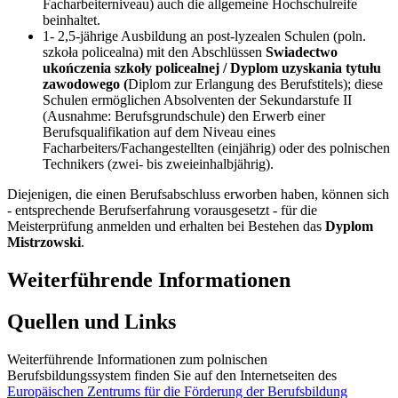
Facharbeiterniveau) auch die allgemeine Hochschulreife
beinhaltet.
1- 2,5-jährige Ausbildung an post-lyzealen Schulen (poln.
szkoła policealna) mit den Abschlüssen
Swiadectwo
ukończenia szkoły policealnej / Dyplom uzyskania tytułu
zawodowego (
Diplom zur Erlangung des Berufstitels); diese
Schulen ermöglichen Absolventen der Sekundarstufe II
(Ausnahme: Berufsgrundschule) den Erwerb einer
Berufsqualifikation auf dem Niveau eines
Facharbeiters/Fachangestellten (einjährig) oder des polnischen
Technikers (zwei- bis zweieinhalbjährig).
Diejenigen, die einen Berufsabschluss erworben haben, können sich
- entsprechende Berufserfahrung vorausgesetzt - für die
Meisterprüfung anmelden und erhalten bei Bestehen das
Dyplom
Mistrzowski
.
Weiterführende Informationen
Quellen und Links
Weiterführende Informationen zum polnischen
Berufsbildungssystem finden Sie auf den Internetseiten des
Europäischen Zentrums für die Förderung der Berufsbildung