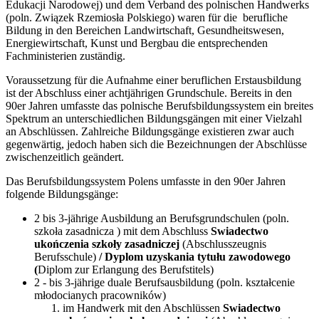
Edukacji Narodowej) und dem Verband des polnischen Handwerks
(poln. Związek Rzemiosła Polskiego) waren für die berufliche
Bildung in den Bereichen Landwirtschaft, Gesundheitswesen,
Energiewirtschaft, Kunst und Bergbau die entsprechenden
Fachministerien zuständig.
Voraussetzung für die Aufnahme einer beruflichen Erstausbildung
ist der Abschluss einer achtjährigen Grundschule. Bereits in den
90er Jahren umfasste das polnische Berufsbildungssystem ein breites
Spektrum an unterschiedlichen Bildungsgängen mit einer Vielzahl
an Abschlüssen. Zahlreiche Bildungsgänge existieren zwar auch
gegenwärtig, jedoch haben sich die Bezeichnungen der Abschlüsse
zwischenzeitlich geändert.
Das Berufsbildungssystem Polens umfasste in den 90er Jahren
folgende Bildungsgänge:
2 bis 3-jährige Ausbildung an Berufsgrundschulen (poln.
szkoła zasadnicza ) mit dem Abschluss
Swiadectwo
ukończenia szkoły zasadniczej
(Abschlusszeugnis
Berufsschule)
/ Dyplom uzyskania tytułu zawodowego
(
Diplom zur Erlangung des Berufstitels)
2 - bis 3-jährige duale Berufsausbildung (poln. kształcenie
młodocianych pracowników)
im Handwerk mit den Abschlüssen
Swiadectwo