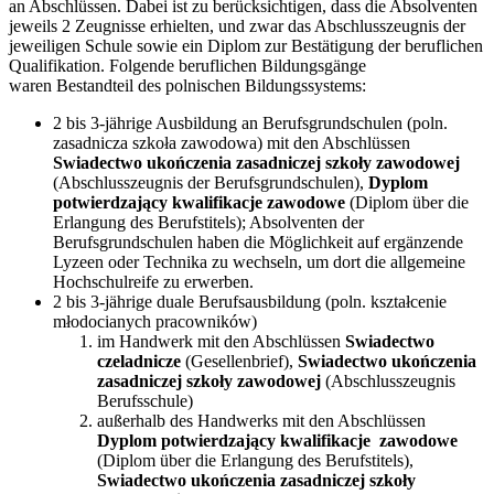
an Abschlüssen. Dabei ist zu berücksichtigen, dass die Absolventen
jeweils 2 Zeugnisse erhielten, und zwar das Abschlusszeugnis der
jeweiligen Schule sowie ein Diplom zur Bestätigung der beruflichen
Qualifikation. Folgende beruflichen Bildungsgänge
waren Bestandteil des polnischen Bildungssystems:
2 bis 3-jährige Ausbildung an Berufsgrundschulen (poln.
zasadnicza szkoła zawodowa) mit den Abschlüssen
Swiadectwo ukończenia zasadniczej szkoły zawodowej
(Abschlusszeugnis der Berufsgrundschulen),
Dyplom
potwierdzający kwalifikacje zawodowe
(Diplom über die
Erlangung des Berufstitels); Absolventen der
Berufsgrundschulen haben die Möglichkeit auf ergänzende
Lyzeen oder Technika zu wechseln, um dort die allgemeine
Hochschulreife zu erwerben.
2 bis 3-jährige duale Berufsausbildung (poln. kształcenie
młodocianych pracowników)
im Handwerk mit den Abschlüssen
Swiadectwo
czeladnicze
(Gesellenbrief),
Swiadectwo ukończenia
zasadniczej szkoły zawodowej
(Abschlusszeugnis
Berufsschule)
außerhalb des Handwerks mit den Abschlüssen
Dyplom potwierdzający kwalifikacje zawodowe
(Diplom über die Erlangung des Berufstitels),
Swiadectwo ukończenia zasadniczej szkoły