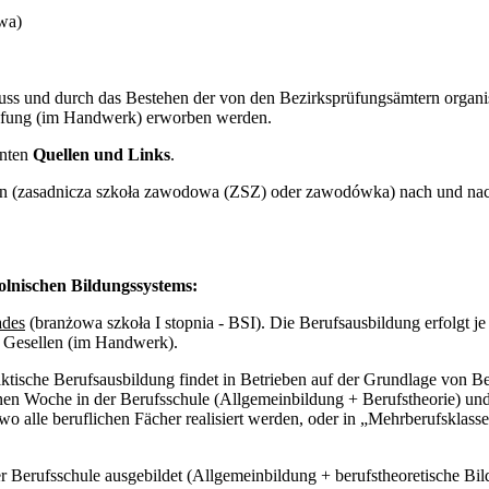
owa)
hluss und durch das Bestehen der von den Bezirksprüfungsämtern organ
üfung (im Handwerk) erworben werden.
unten
Quellen und Links
.
 (zasadnicza szkoła zawodowa (ZSZ) oder zawodówka) nach und nach 
polnischen Bildungssystems:
ades
(branżowa szkoła I stopnia - BSI). Die Berufsausbildung erfolgt j
s Gesellen (im Handwerk).
ktische Berufsausbildung findet in Betrieben auf der Grundlage von Be
en Woche in der Berufsschule (Allgemeinbildung + Berufstheorie) und
, wo alle beruflichen Fächer realisiert werden, oder in „Mehrberufskla
 Berufsschule ausgebildet (Allgemeinbildung + berufstheoretische Bild