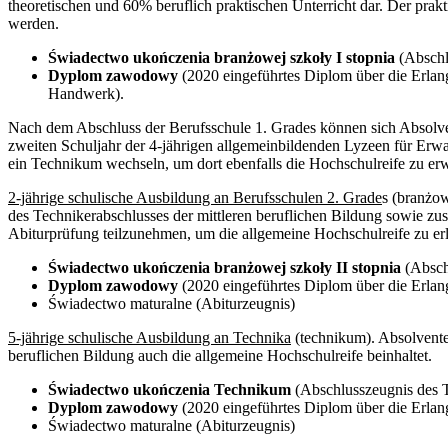
theoretischen und 60% beruflich praktischen Unterricht dar. Der prak
werden.
Świadectwo ukończenia branżowej szkoły I stopnia
(Abschl
Dyplom zawodowy
(2020 eingeführtes Diplom über die Erlang
Handwerk).
Nach dem Abschluss der Berufsschule 1. Grades können sich Absolven
zweiten Schuljahr der 4-jährigen allgemeinbildenden Lyzeen für Erwa
ein Technikum wechseln, um dort ebenfalls die Hochschulreife zu erw
2-jährige schulische Ausbildung an Berufsschulen 2. Grade
s (branżow
des Technikerabschlusses der mittleren beruflichen Bildung sowie zusä
Abiturprüfung teilzunehmen, um die allgemeine Hochschulreife zu er
Świadectwo ukończenia branżowej szkoły II stopnia
(Abschl
Dyplom zawodowy
(2020 eingeführtes Diplom über die Erlang
Świadectwo maturalne (Abiturzeugnis)
5-jährige schulische Ausbildung an Technika
(technikum). Absolvente
beruflichen Bildung auch die allgemeine Hochschulreife beinhaltet.
Świadectwo ukończenia Technikum
(Abschlusszeugnis des 
Dyplom zawodowy
(2020 eingeführtes Diplom über die Erlang
Świadectwo maturalne (Abiturzeugnis)