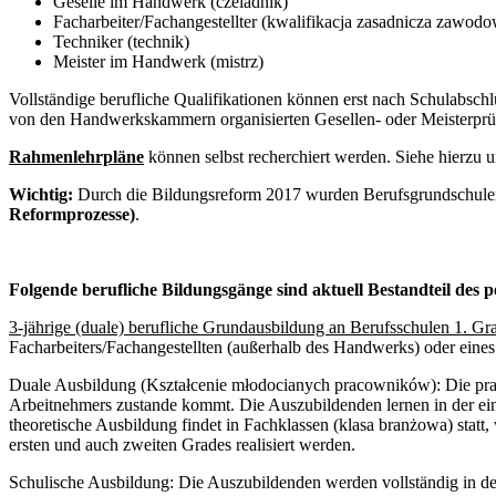
Geselle im Handwerk (czeladnik)
Facharbeiter/Fachangestellter (kwalifikacja zasadnicza zawod
Techniker (technik)
Meister im Handwerk (mistrz)
Vollständige berufliche Qualifikationen können erst nach Schulabsc
von den Handwerkskammern organisierten Gesellen- oder Meisterpr
Rahmenlehrpläne
können selbst recherchiert werden. Siehe hierzu 
Wichtig:
Durch die Bildungsreform 2017 wurden Berufsgrundschulen
Reformprozesse)
.
Folgende berufliche Bildungsgänge sind aktuell Bestandteil des 
3-jährige (duale) berufliche Grundausbildung an Berufsschulen 1. Gr
Facharbeiters/Fachangestellten (außerhalb des Handwerks) oder eine
Duale Ausbildung (Kształcenie młodocianych pracowników):
Die pra
Arbeitnehmers zustande kommt. Die Auszubildenden lernen in der ein
theoretische Ausbildung findet in Fachklassen (klasa branżowa) statt
ersten und auch zweiten Grades realisiert werden.
Schulische Ausbildung: Die Auszubildenden werden vollständig in der