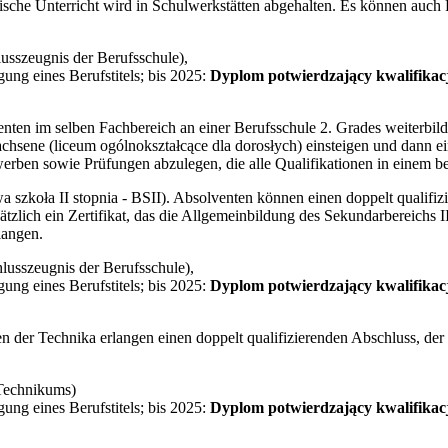
tische Unterricht wird in Schulwerkstätten abgehalten. Es können auch 
usszeugnis der Berufsschule),
ung eines Berufstitels; bis 2025:
Dyplom potwierdzający kwalifika
ten im selben Fachbereich an einer Berufsschule 2. Grades weiterbil
chsene (liceum ogólnokształcące dla dorosłych) einsteigen und dann ei
erben sowie Prüfungen abzulegen, die alle Qualifikationen in einem b
a szkoła II stopnia - BSII). Absolventen können einen doppelt qualifi
tzlich ein Zertifikat, das die Allgemeinbildung des Sekundarbereichs I
langen.
usszeugnis der Berufsschule),
ung eines Berufstitels; bis 2025:
Dyplom potwierdzający kwalifika
n der Technika erlangen einen doppelt qualifizierenden Abschluss, de
Technikums)
ung eines Berufstitels; bis 2025:
Dyplom potwierdzający kwalifika