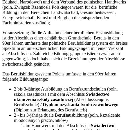
Edukacji Narodowej) und dem Verband des polnischen Handwerks
(poln. Związek Rzemiosła Polskiego) waren für die berufliche
Bildung in den Bereichen Landwirtschaft, Gesundheitswesen,
Energiewirtschaft, Kunst und Bergbau die entsprechenden
Fachministerien zuständig.
Voraussetzung für die Aufnahme einer beruflichen Erstausbildung
ist der Abschluss einer achtjährigen Grundschule. Bereits in den
90er Jahren umfasste das polnische Berufsbildungssystem ein breites
Spektrum an unterschiedlichen Bildungsgängen mit einer Vielzahl
an Abschlüssen. Zahlreiche Bildungsgänge existieren zwar auch
gegenwärtig, jedoch haben sich die Bezeichnungen der Abschlüsse
zwischenzeitlich geändert.
Das Berufsbildungssystem Polens umfasste in den 90er Jahren
folgende Bildungsgänge:
2 bis 3-jährige Ausbildung an Berufsgrundschulen (poln.
szkoła zasadnicza ) mit dem Abschluss
Swiadectwo
ukończenia szkoły zasadniczej
(Abschlusszeugnis
Berufsschule)
/ Dyplom uzyskania tytułu zawodowego
(
Diplom zur Erlangung des Berufstitels)
2 - bis 3-jährige duale Berufsausbildung (poln. kształcenie
młodocianych pracowników)
im Handwerk mit den Abschlüssen
Swiadectwo