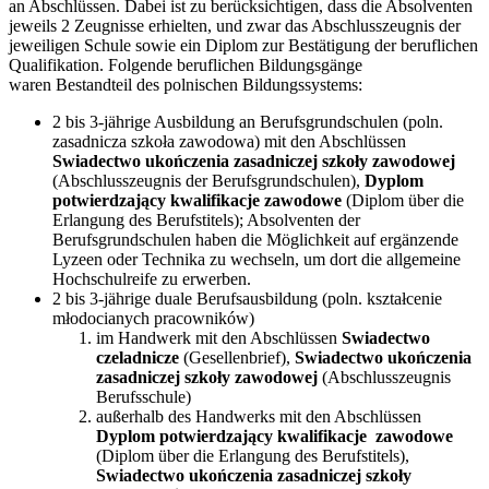
an Abschlüssen. Dabei ist zu berücksichtigen, dass die Absolventen
jeweils 2 Zeugnisse erhielten, und zwar das Abschlusszeugnis der
jeweiligen Schule sowie ein Diplom zur Bestätigung der beruflichen
Qualifikation. Folgende beruflichen Bildungsgänge
waren Bestandteil des polnischen Bildungssystems:
2 bis 3-jährige Ausbildung an Berufsgrundschulen (poln.
zasadnicza szkoła zawodowa) mit den Abschlüssen
Swiadectwo ukończenia zasadniczej szkoły zawodowej
(Abschlusszeugnis der Berufsgrundschulen),
Dyplom
potwierdzający kwalifikacje zawodowe
(Diplom über die
Erlangung des Berufstitels); Absolventen der
Berufsgrundschulen haben die Möglichkeit auf ergänzende
Lyzeen oder Technika zu wechseln, um dort die allgemeine
Hochschulreife zu erwerben.
2 bis 3-jährige duale Berufsausbildung (poln. kształcenie
młodocianych pracowników)
im Handwerk mit den Abschlüssen
Swiadectwo
czeladnicze
(Gesellenbrief),
Swiadectwo ukończenia
zasadniczej szkoły zawodowej
(Abschlusszeugnis
Berufsschule)
außerhalb des Handwerks mit den Abschlüssen
Dyplom potwierdzający kwalifikacje zawodowe
(Diplom über die Erlangung des Berufstitels),
Swiadectwo ukończenia zasadniczej szkoły