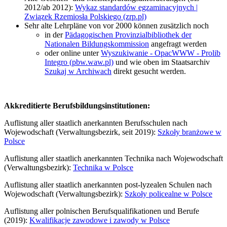
2012/ab 2012):
Wykaz standardów egzaminacyjnych |
Związek Rzemiosła Polskiego (zrp.pl)
Sehr alte Lehrpläne von vor 2000 können zusätzlich noch
in der
Pädagogischen Provinzialbibliothek der
Nationalen Bildungskommission
angefragt werden
oder online unter
Wyszukiwanie - OpacWWW - Prolib
Integro (pbw.waw.pl)
und wie oben im Staatsarchiv
Szukaj w Archiwach
direkt gesucht werden.
Akkreditierte Berufsbildungsinstitutionen:
Auflistung aller staatlich anerkannten Berufsschulen nach
Wojewodschaft (Verwaltungsbezirk, seit 2019):
Szkoły branżowe w
Polsce
Auflistung aller staatlich anerkannten Technika nach Wojewodschaft
(Verwaltungsbezirk):
Technika w Polsce
Auflistung aller staatlich anerkannten post-lyzealen Schulen nach
Wojewodschaft (Verwaltungsbezirk):
Szkoły policealne w Polsce
Auflistung aller polnischen Berufsqualifikationen und Berufe
(2019):
Kwalifikacje zawodowe i zawody w Polsce