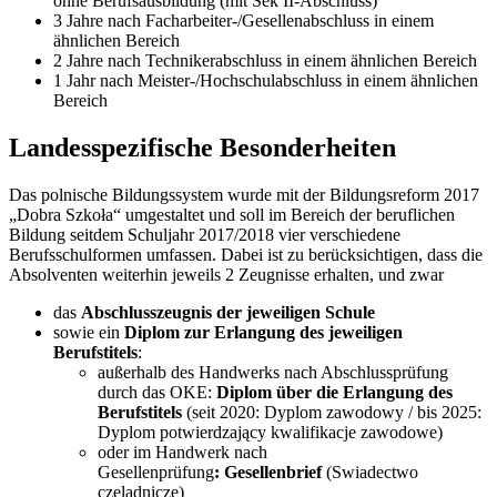
ohne Berufsausbildung (mit Sek II-Abschluss)
3 Jahre nach Facharbeiter-/Gesellenabschluss in einem
ähnlichen Bereich
2 Jahre nach Technikerabschluss in einem ähnlichen Bereich
1 Jahr nach Meister-/Hochschulabschluss in einem ähnlichen
Bereich
Landesspezifische Besonderheiten
Das polnische Bildungssystem wurde mit der Bildungsreform 2017
„Dobra Szkoła“ umgestaltet und soll im Bereich der beruflichen
Bildung seitdem Schuljahr 2017/2018 vier verschiedene
Berufsschulformen umfassen. Dabei ist zu berücksichtigen, dass die
Absolventen weiterhin jeweils 2 Zeugnisse erhalten, und zwar
das
Abschlusszeugnis der jeweiligen Schule
sowie ein
Diplom zur Erlangung des jeweiligen
Berufstitels
:
außerhalb des Handwerks nach Abschlussprüfung
durch das OKE:
Diplom über die Erlangung des
Berufstitels
(seit 2020: Dyplom zawodowy / bis 2025:
Dyplom potwierdzający kwalifikacje zawodowe)
oder im Handwerk nach
Gesellenprüfung
: Gesellenbrief
(Swiadectwo
czeladnicze)