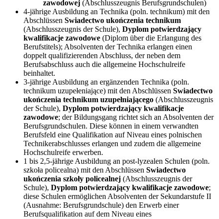
zawodowej
(Abschlusszeugnis Berufsgrundschulen)
4-jährige Ausbildung an Technika (poln. technikum) mit den
Abschlüssen
Swiadectwo ukończenia technikum
(Abschlusszeugnis der Schule),
Dyplom potwierdzający
kwalifikacje zawodowe
(Diplom über die Erlangung des
Berufstitels); Absolventen der Technika erlangen einen
doppelt qualifizierenden Abschluss, der neben dem
Berufsabschluss auch die allgemeine Hochschulreife
beinhaltet.
3-jährige Ausbildung an ergänzenden Technika (poln.
technikum uzupełeniające) mit den Abschlüssen
Swiadectwo
ukończenia technikum uzupełniającego
(Abschlusszeugnis
der Schule),
Dyplom potwierdzający kwalifikacje
zawodowe
; der Bildungsgang richtet sich an Absolventen der
Berufsgrundschulen. Diese können in einem verwandten
Berufsfeld eine Qualifikation auf Niveau eines polnischen
Technikerabschlusses erlangen und zudem die allgemeine
Hochschulreife erwerben.
1 bis 2,5-jährige Ausbildung an post-lyzealen Schulen (poln.
szkoła policealna) mit den Abschlüssen
Swiadectwo
ukończenia szkoły policealnej
(Abschlusszeugnis der
Schule),
Dyplom potwierdzający kwalifikacje zawodowe
;
diese Schulen ermöglichen Absolventen der Sekundarstufe II
(Ausnahme: Berufsgrundschule) den Erwerb einer
Berufsqualifikation auf dem Niveau eines