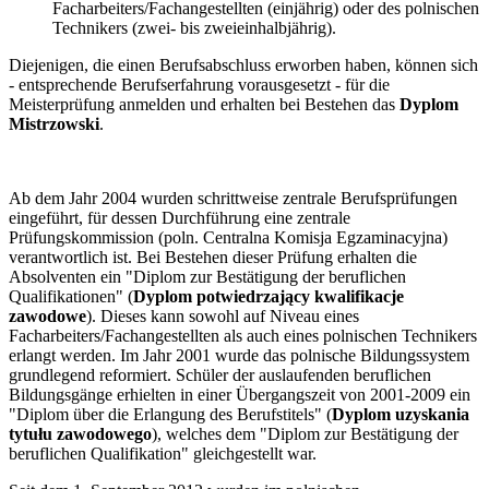
Facharbeiters/Fachangestellten (einjährig) oder des polnischen
Technikers (zwei- bis zweieinhalbjährig).
Diejenigen, die einen Berufsabschluss erworben haben, können sich
- entsprechende Berufserfahrung vorausgesetzt - für die
Meisterprüfung anmelden und erhalten bei Bestehen das
Dyplom
Mistrzowski
.
Ab dem Jahr 2004 wurden schrittweise zentrale Berufsprüfungen
eingeführt, für dessen Durchführung eine zentrale
Prüfungskommission (poln. Centralna Komisja Egzaminacyjna)
verantwortlich ist. Bei Bestehen dieser Prüfung erhalten die
Absolventen ein "Diplom zur Bestätigung der beruflichen
Qualifikationen" (
Dyplom potwiedrzający kwalifikacje
zawodowe
). Dieses kann sowohl auf Niveau eines
Facharbeiters/Fachangestellten als auch eines polnischen Technikers
erlangt werden. Im Jahr 2001 wurde das polnische Bildungssystem
grundlegend reformiert. Schüler der auslaufenden beruflichen
Bildungsgänge erhielten in einer Übergangszeit von 2001-2009 ein
"Diplom über die Erlangung des Berufstitels" (
Dyplom uzyskania
tytułu zawodowego
), welches dem "Diplom zur Bestätigung der
beruflichen Qualifikation" gleichgestellt war.