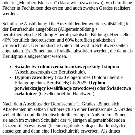
oder in „Mehrberufsklassen“ (klasa wielozawodowa), wo berufliche
Fächer in Fachkursen des ersten und auch zweiten Grades realisiert
werden.
Schulische Ausbildung: Die Auszubildenden werden vollständig in
der Berufsschule ausgebildet (Allgemeinbildung +
berufstheoretische Bildung + berufsprakitsche Bildung). Hier stellen
40% beruflich theoretischen und 60% beruflich praktischen
Unterricht dar. Der praktische Unterricht wird in Schulwerkstätten
abgehalten. Es können auch Praktika absolviert werden, die dann als
Berufspraxis angerechnet werden.
Świadectwo ukończenia branżowej szkoły I stopnia
(Abschlusszeugnis der Berufsschule),
Dyplom zawodowy
(2020 eingeführtes Diplom über die
Erlangung eines Berufstitels; bis 2025:
Dyplom
potwierdzający kwalifikacje zawodowe
) oder
Świadectwo
czeladnicze
(Gesellenbrief im Handwerk).
Nach dem Abschluss der Berufsschule 1. Grades können sich
Absolventen im selben Fachbereich an einer Berufsschule 2. Grades
weiterbilden und die Hochschulreife erlangen. Außerdem können
sie auch im zweiten Schuljahr der 4-jährigen allgemeinbildenden
Lyzeen für Erwachsene (liceum ogólnokształcące dla dorosłych)
einsteigen und dann eine Hochschulreife erwerben. Als drittes