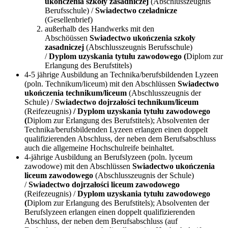
ukończenia szkoły zasadniczej
(Abschlusszeugnis
Berufsschule) /
Swiadectwo czeladnicze
(Gesellenbrief)
außerhalb des Handwerks mit den
Abschöüssen
Swiadectwo ukończenia szkoły
zasadniczej
(Abschlusszeugnis Berufsschule)
/
Dyplom uzyskania tytułu zawodowego (
Diplom zur
Erlangung des Berufstitels)
4-5 jährige Ausbildung an Technika/berufsbildenden Lyzeen
(poln. Technikum/liceum) mit den Abschlüssen
Swiadectwo
ukończenia technikum/liceum
(Abschlusszeugnis der
Schule) /
Swiadectwo dojrzałości technikum/liceum
(Reifezeugnis)
/ Dyplom uzyskania tytułu zawodowego
(
Diplom zur Erlangung des Berufstitels); Absolventen der
Technika/berufsbildenden Lyzeen erlangen einen doppelt
qualifizierenden Abschluss, der neben dem Berufsabschluss
auch die allgemeine Hochschulreife beinhaltet.
4-jährige Ausbildung an Berufslyzeen (poln. lyceum
zawodowe) mit den Abschlüssen
Swiadectwo ukończenia
liceum zawodowego
(Abschlusszeugnis der Schule)
/
Swiadectwo dojrzałości liceum zawodowego
(Reifezeugnis) /
Dyplom uzyskania tytułu zawodowego
(
Diplom zur Erlangung des Berufstitels); Absolventen der
Berufslyzeen erlangen einen doppelt qualifizierenden
Abschluss, der neben dem Berufsabschluss (auf