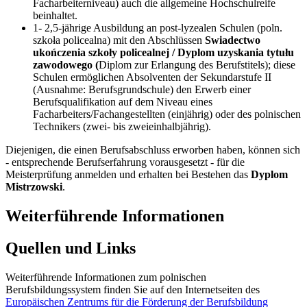
Facharbeiterniveau) auch die allgemeine Hochschulreife
beinhaltet.
1- 2,5-jährige Ausbildung an post-lyzealen Schulen (poln.
szkoła policealna) mit den Abschlüssen
Swiadectwo
ukończenia szkoły policealnej / Dyplom uzyskania tytułu
zawodowego (
Diplom zur Erlangung des Berufstitels); diese
Schulen ermöglichen Absolventen der Sekundarstufe II
(Ausnahme: Berufsgrundschule) den Erwerb einer
Berufsqualifikation auf dem Niveau eines
Facharbeiters/Fachangestellten (einjährig) oder des polnischen
Technikers (zwei- bis zweieinhalbjährig).
Diejenigen, die einen Berufsabschluss erworben haben, können sich
- entsprechende Berufserfahrung vorausgesetzt - für die
Meisterprüfung anmelden und erhalten bei Bestehen das
Dyplom
Mistrzowski
.
Weiterführende Informationen
Quellen und Links
Weiterführende Informationen zum polnischen
Berufsbildungssystem finden Sie auf den Internetseiten des
Europäischen Zentrums für die Förderung der Berufsbildung