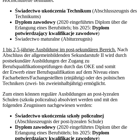
Hochschulreife beinhaltet.
Świadectwo ukończenia Technikum
(Abschlusszeugnis des
Technikums)
Dyplom zawodowy
(2020 eingeführtes Diplom über die
Erlangung eines Berufstitels; bis 2025:
Dyplom
potwierdzający kwalifikacje zawodowe
)
Świadectwo maturalne (Abiturzeugnis)
1 bis 2,5-jährige Ausbildung im post-sekundären Bereich.
Nach
Abschluss der allgemeinbildenden Sekundarstufe II wird durch
postsekundäre Ausbildungen der Zugang zu
Berufsqualifikationsprüfungen durch das OKE und somit
der Erwerb einer Berufsqualifikation auf dem Niveau eines
Facharbeiters/Fachangestellten (einjährig) oder des polnischen
Technikers (zwei- bis zweieinhalbjährig) ermöglicht.
Zum einen können reguläre Ausbildungen an post-lyzealen
Schulen (szkoła policealna) absolviert werden und mit den
folgenden Zeugnissen nachgewiesen werden:
Świadectwo ukończenia szkoły policealnej
(Abschlusszeugnis der post-lyzealen Schule)
Dyplom zawodowy
(2020 eingeführtes Diplom über die
Erlangung eines Berufstitels; bis 2025:
Dyplom
potwierdzający kwalifikacje zawodowe
)