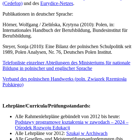
(Cedefop)
und des
Eurydice-Netzes
.
Publikationen in deutscher Sprache:
Hörner, Wolfgang / Zielińska, Krytyna (2010): Polen, in:
Internationales Handbuch der Berufsbildung, Bundesinstitut für
Berufsbildung.
Steyer, Sonja (2010): Eine Bilanz der polnischen Schulpolitik seit
1989, Polen Analysen, Nr. 76, Deutsches Polen Institut.
Telefonliste einzelner Abteilungen des Ministeriums für nationale
Bildung in polnischer und englischer Sprache
Verband des polnischen Handwerks (poln. Związek Rzemiosła
Polskiego)
Lehrpläne/Curricula/Prüfungsstandards:
Alle Rahmenlehrpläne gebündelt von 2012 bis heute:
Podstawy programowe kształcenia w zawodach – 2024 –
Ośrodek Rozwoju Edukacji
Alle Lehrpläne vor 2012:
Szukaj w Archiwach
Alle Gesellen- und Meisterprüfungsanforderungen (bis