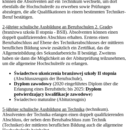
können die Absolventen auf ein Technikum wechseln, um dort
ebenfalls die Hochschulreife zu erwerben sowie Prüfungen
abzulegen, die alle Qualifikationen in einem bestimmten Techniker-
Beruf bestätigen.
2-jährige schulische Ausbildung an Berufsschulen 2. Grade
s
(branżowa szkoła II stopnia - BSII). Absolventen können einen
doppelt qualifizierenden Abschluss erhalten. Erstens einen
Berufsabschluss auf Ebene des Technikerabschlusses der mittleren
beruflichen Bildung sowie zusätzlich ein Zertifikat, das die
Allgemeinbildung des Sekundarbereichs II bestätigt. Zweitens
haben sie dann die Möglichkeit an der Abiturprüfung teilzunehmen,
um die allgemeine Hochschulreife zu erlangen.
Świadectwo ukończenia branżowej szkoły II stopnia
(Abschlusszeugnis der Berufsschule),
Dyplom zawodowy
(2020 eingeführtes Diplom über die
Erlangung eines Berufstitels; bis 2025:
Dyplom
potwierdzający kwalifikacje zawodowe
)
Świadectwo maturalne (Abiturzeugnis)
5-jährige schulische Ausbildung an Technika
(technikum).
Absolventen der Technika erlangen einen doppelt qualifizierenden
Abschluss, der neben dem Berufsabschluss zum Technik
(Techniker) der mittleren beruflichen Bildung auch die allgemeine