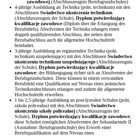
zawodowej
(Abschlusszeugnis Berufsgrundschulen)
4-jährige Ausbildung an Technika (poln. technikum) mit den
Abschlüssen
Swiadectwo ukończenia technikum
(Abschlusszeugnis der Schule),
Dyplom potwierdzający
kwalifikacje zawodowe
(Diplom über die Erlangung des
Berufstitels); Absolventen der Technika erlangen einen
doppelt qualifizierenden Abschluss, der neben dem
Berufsabschluss auch die allgemeine Hochschulreife
beinhaltet.
3-jährige Ausbildung an ergänzenden Technika (poln.
technikum uzupełeniające) mit den Abschlüssen
Swiadectwo
ukończenia technikum uzupełniającego
(Abschlusszeugnis
der Schule),
Dyplom potwierdzający kwalifikacje
zawodowe
; der Bildungsgang richtet sich an Absolventen der
Berufsgrundschulen. Diese können in einem verwandten
Berufsfeld eine Qualifikation auf Niveau eines polnischen
Technikerabschlusses erlangen und zudem die allgemeine
Hochschulreife erwerben.
1 bis 2,5-jährige Ausbildung an post-lyzealen Schulen (poln.
szkoła policealna) mit den Abschlüssen
Swiadectwo
ukończenia szkoły policealnej
(Abschlusszeugnis der
Schule),
Dyplom potwierdzający kwalifikacje zawodowe
;
diese Schulen ermöglichen Absolventen der Sekundarstufe II
(Ausnahme: Berufsgrundschule) den Erwerb einer
Berufsqualifikation auf dem Niveau eines