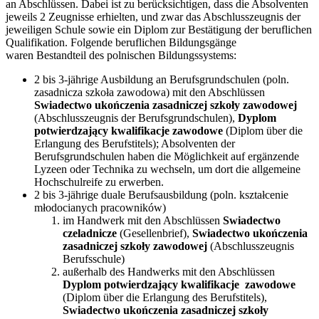
an Abschlüssen. Dabei ist zu berücksichtigen, dass die Absolventen
jeweils 2 Zeugnisse erhielten, und zwar das Abschlusszeugnis der
jeweiligen Schule sowie ein Diplom zur Bestätigung der beruflichen
Qualifikation. Folgende beruflichen Bildungsgänge
waren Bestandteil des polnischen Bildungssystems:
2 bis 3-jährige Ausbildung an Berufsgrundschulen (poln.
zasadnicza szkoła zawodowa) mit den Abschlüssen
Swiadectwo ukończenia zasadniczej szkoły zawodowej
(Abschlusszeugnis der Berufsgrundschulen),
Dyplom
potwierdzający kwalifikacje zawodowe
(Diplom über die
Erlangung des Berufstitels); Absolventen der
Berufsgrundschulen haben die Möglichkeit auf ergänzende
Lyzeen oder Technika zu wechseln, um dort die allgemeine
Hochschulreife zu erwerben.
2 bis 3-jährige duale Berufsausbildung (poln. kształcenie
młodocianych pracowników)
im Handwerk mit den Abschlüssen
Swiadectwo
czeladnicze
(Gesellenbrief),
Swiadectwo ukończenia
zasadniczej szkoły zawodowej
(Abschlusszeugnis
Berufsschule)
außerhalb des Handwerks mit den Abschlüssen
Dyplom potwierdzający kwalifikacje zawodowe
(Diplom über die Erlangung des Berufstitels),
Swiadectwo ukończenia zasadniczej szkoły