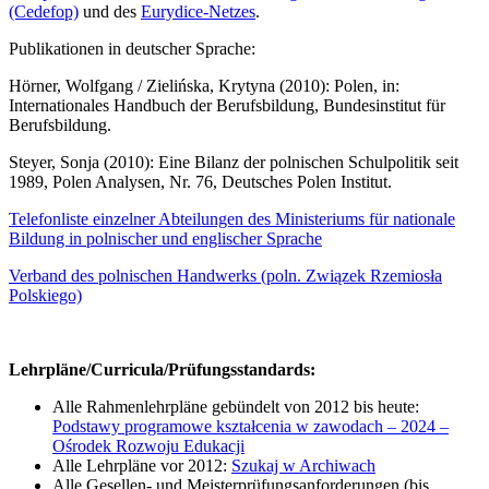
(Cedefop)
und des
Eurydice-Netzes
.
Publikationen in deutscher Sprache:
Hörner, Wolfgang / Zielińska, Krytyna (2010): Polen, in:
Internationales Handbuch der Berufsbildung, Bundesinstitut für
Berufsbildung.
Steyer, Sonja (2010): Eine Bilanz der polnischen Schulpolitik seit
1989, Polen Analysen, Nr. 76, Deutsches Polen Institut.
Telefonliste einzelner Abteilungen des Ministeriums für nationale
Bildung in polnischer und englischer Sprache
Verband des polnischen Handwerks (poln. Związek Rzemiosła
Polskiego)
Lehrpläne/Curricula/Prüfungsstandards:
Alle Rahmenlehrpläne gebündelt von 2012 bis heute:
Podstawy programowe kształcenia w zawodach – 2024 –
Ośrodek Rozwoju Edukacji
Alle Lehrpläne vor 2012:
Szukaj w Archiwach
Alle Gesellen- und Meisterprüfungsanforderungen (bis