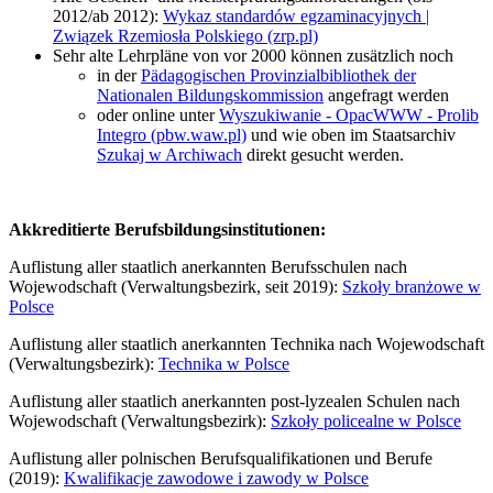
2012/ab 2012):
Wykaz standardów egzaminacyjnych |
Związek Rzemiosła Polskiego (zrp.pl)
Sehr alte Lehrpläne von vor 2000 können zusätzlich noch
in der
Pädagogischen Provinzialbibliothek der
Nationalen Bildungskommission
angefragt werden
oder online unter
Wyszukiwanie - OpacWWW - Prolib
Integro (pbw.waw.pl)
und wie oben im Staatsarchiv
Szukaj w Archiwach
direkt gesucht werden.
Akkreditierte Berufsbildungsinstitutionen:
Auflistung aller staatlich anerkannten Berufsschulen nach
Wojewodschaft (Verwaltungsbezirk, seit 2019):
Szkoły branżowe w
Polsce
Auflistung aller staatlich anerkannten Technika nach Wojewodschaft
(Verwaltungsbezirk):
Technika w Polsce
Auflistung aller staatlich anerkannten post-lyzealen Schulen nach
Wojewodschaft (Verwaltungsbezirk):
Szkoły policealne w Polsce
Auflistung aller polnischen Berufsqualifikationen und Berufe
(2019):
Kwalifikacje zawodowe i zawody w Polsce