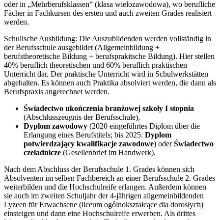
oder in „Mehrberufsklassen“ (klasa wielozawodowa), wo berufliche
Fächer in Fachkursen des ersten und auch zweiten Grades realisiert
werden.
Schulische Ausbildung: Die Auszubildenden werden vollständig in
der Berufsschule ausgebildet (Allgemeinbildung +
berufstheoretische Bildung + berufsprakitsche Bildung). Hier stellen
40% beruflich theoretischen und 60% beruflich praktischen
Unterricht dar. Der praktische Unterricht wird in Schulwerkstätten
abgehalten. Es können auch Praktika absolviert werden, die dann als
Berufspraxis angerechnet werden.
Świadectwo ukończenia branżowej szkoły I stopnia
(Abschlusszeugnis der Berufsschule),
Dyplom zawodowy
(2020 eingeführtes Diplom über die
Erlangung eines Berufstitels; bis 2025:
Dyplom
potwierdzający kwalifikacje zawodowe
) oder
Świadectwo
czeladnicze
(Gesellenbrief im Handwerk).
Nach dem Abschluss der Berufsschule 1. Grades können sich
Absolventen im selben Fachbereich an einer Berufsschule 2. Grades
weiterbilden und die Hochschulreife erlangen. Außerdem können
sie auch im zweiten Schuljahr der 4-jährigen allgemeinbildenden
Lyzeen für Erwachsene (liceum ogólnokształcące dla dorosłych)
einsteigen und dann eine Hochschulreife erwerben. Als drittes