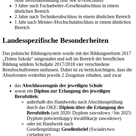
ohne Berufsausbildung (mit Sek II-Abschluss)
3 Jahre nach Facharbeiter-/Gesellenabschluss in einem
ähnlichen Bereich
2 Jahre nach Technikerabschluss in einem ähnlichen Bereich
1 Jahr nach Meister-/Hochschulabschluss in einem ähnlichen
Bereich
Landesspezifische Besonderheiten
Das polnische Bildungssystem wurde mit der Bildungsreform 2017
„Dobra Szkoła“ umgestaltet und soll im Bereich der beruflichen
Bildung seitdem Schuljahr 2017/2018 vier verschiedene
Berufsschulformen umfassen. Dabei ist zu berücksichtigen, dass die
Absolventen weiterhin jeweils 2 Zeugnisse erhalten, und zwar
das
Abschlusszeugnis der jeweiligen Schule
sowie ein
Diplom zur Erlangung des jeweiligen
Berufstitels
:
außerhalb des Handwerks nach Abschlussprüfung
durch das OKE:
Diplom über die Erlangung des
Berufstitels
(seit 2020: Dyplom zawodowy / bis 2025:
Dyplom potwierdzający kwalifikacje zawodowe)
oder im Handwerk nach
Gesellenprüfung
: Gesellenbrief
(Swiadectwo
czeladnicze)