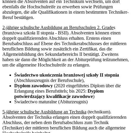
können die Absolventen auf ein Technikum wechseln, um dort
ebenfalls die Hochschulreife zu erwerben sowie Prüfungen
abzulegen, die alle Qualifikationen in einem bestimmten Techniker-
Beruf bestätigen.
2-jährige schulische Ausbildung an Berufsschulen 2. Grade
s
(branżowa szkoła II stopnia - BSII). Absolventen können einen
doppelt qualifizierenden Abschluss erhalten. Erstens einen
Berufsabschluss auf Ebene des Technikerabschlusses der mittleren
beruflichen Bildung sowie zusätzlich ein Zertifikat, das die
Allgemeinbildung des Sekundarbereichs II bestätigt. Zweitens
haben sie dann die Möglichkeit an der Abiturprüfung teilzunehmen,
um die allgemeine Hochschulreife zu erlangen.
Świadectwo ukończenia branżowej szkoły II stopnia
(Abschlusszeugnis der Berufsschule),
Dyplom zawodowy
(2020 eingeführtes Diplom über die
Erlangung eines Berufstitels; bis 2025:
Dyplom
potwierdzający kwalifikacje zawodowe
)
Świadectwo maturalne (Abiturzeugnis)
5-jährige schulische Ausbildung an Technika
(technikum).
Absolventen der Technika erlangen einen doppelt qualifizierenden
Abschluss, der neben dem Berufsabschluss zum Technik
(Techniker) der mittleren beruflichen Bildung auch die allgemeine