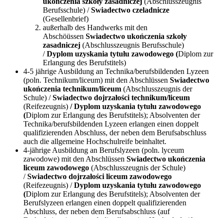
ukończenia szkoły zasadniczej
(Abschlusszeugnis
Berufsschule) /
Swiadectwo czeladnicze
(Gesellenbrief)
außerhalb des Handwerks mit den
Abschöüssen
Swiadectwo ukończenia szkoły
zasadniczej
(Abschlusszeugnis Berufsschule)
/
Dyplom uzyskania tytułu zawodowego (
Diplom zur
Erlangung des Berufstitels)
4-5 jährige Ausbildung an Technika/berufsbildenden Lyzeen
(poln. Technikum/liceum) mit den Abschlüssen
Swiadectwo
ukończenia technikum/liceum
(Abschlusszeugnis der
Schule) /
Swiadectwo dojrzałości technikum/liceum
(Reifezeugnis)
/ Dyplom uzyskania tytułu zawodowego
(
Diplom zur Erlangung des Berufstitels); Absolventen der
Technika/berufsbildenden Lyzeen erlangen einen doppelt
qualifizierenden Abschluss, der neben dem Berufsabschluss
auch die allgemeine Hochschulreife beinhaltet.
4-jährige Ausbildung an Berufslyzeen (poln. lyceum
zawodowe) mit den Abschlüssen
Swiadectwo ukończenia
liceum zawodowego
(Abschlusszeugnis der Schule)
/
Swiadectwo dojrzałości liceum zawodowego
(Reifezeugnis) /
Dyplom uzyskania tytułu zawodowego
(
Diplom zur Erlangung des Berufstitels); Absolventen der
Berufslyzeen erlangen einen doppelt qualifizierenden
Abschluss, der neben dem Berufsabschluss (auf