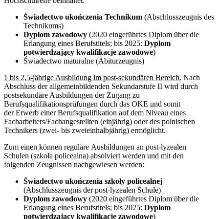
Hochschulreife beinhaltet.
Świadectwo ukończenia Technikum
(Abschlusszeugnis des
Technikums)
Dyplom zawodowy
(2020 eingeführtes Diplom über die
Erlangung eines Berufstitels; bis 2025:
Dyplom
potwierdzający kwalifikacje zawodowe
)
Świadectwo maturalne (Abiturzeugnis)
1 bis 2,5-jährige Ausbildung im post-sekundären Bereich.
Nach
Abschluss der allgemeinbildenden Sekundarstufe II wird durch
postsekundäre Ausbildungen der Zugang zu
Berufsqualifikationsprüfungen durch das OKE und somit
der Erwerb einer Berufsqualifikation auf dem Niveau eines
Facharbeiters/Fachangestellten (einjährig) oder des polnischen
Technikers (zwei- bis zweieinhalbjährig) ermöglicht.
Zum einen können reguläre Ausbildungen an post-lyzealen
Schulen (szkoła policealna) absolviert werden und mit den
folgenden Zeugnissen nachgewiesen werden:
Świadectwo ukończenia szkoły policealnej
(Abschlusszeugnis der post-lyzealen Schule)
Dyplom zawodowy
(2020 eingeführtes Diplom über die
Erlangung eines Berufstitels; bis 2025:
Dyplom
potwierdzający kwalifikacje zawodowe
)