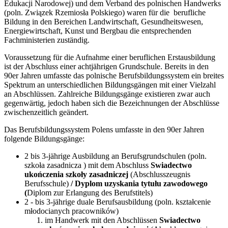
Edukacji Narodowej) und dem Verband des polnischen Handwerks
(poln. Związek Rzemiosła Polskiego) waren für die berufliche
Bildung in den Bereichen Landwirtschaft, Gesundheitswesen,
Energiewirtschaft, Kunst und Bergbau die entsprechenden
Fachministerien zuständig.
Voraussetzung für die Aufnahme einer beruflichen Erstausbildung
ist der Abschluss einer achtjährigen Grundschule. Bereits in den
90er Jahren umfasste das polnische Berufsbildungssystem ein breites
Spektrum an unterschiedlichen Bildungsgängen mit einer Vielzahl
an Abschlüssen. Zahlreiche Bildungsgänge existieren zwar auch
gegenwärtig, jedoch haben sich die Bezeichnungen der Abschlüsse
zwischenzeitlich geändert.
Das Berufsbildungssystem Polens umfasste in den 90er Jahren
folgende Bildungsgänge:
2 bis 3-jährige Ausbildung an Berufsgrundschulen (poln.
szkoła zasadnicza ) mit dem Abschluss
Swiadectwo
ukończenia szkoły zasadniczej
(Abschlusszeugnis
Berufsschule)
/ Dyplom uzyskania tytułu zawodowego
(
Diplom zur Erlangung des Berufstitels)
2 - bis 3-jährige duale Berufsausbildung (poln. kształcenie
młodocianych pracowników)
im Handwerk mit den Abschlüssen
Swiadectwo