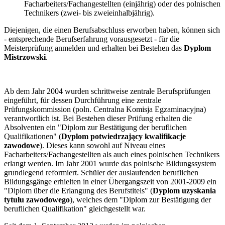
Facharbeiters/Fachangestellten (einjährig) oder des polnischen
Technikers (zwei- bis zweieinhalbjährig).
Diejenigen, die einen Berufsabschluss erworben haben, können sich
- entsprechende Berufserfahrung vorausgesetzt - für die
Meisterprüfung anmelden und erhalten bei Bestehen das
Dyplom
Mistrzowski
.
Ab dem Jahr 2004 wurden schrittweise zentrale Berufsprüfungen
eingeführt, für dessen Durchführung eine zentrale
Prüfungskommission (poln. Centralna Komisja Egzaminacyjna)
verantwortlich ist. Bei Bestehen dieser Prüfung erhalten die
Absolventen ein "Diplom zur Bestätigung der beruflichen
Qualifikationen" (
Dyplom potwiedrzający kwalifikacje
zawodowe
). Dieses kann sowohl auf Niveau eines
Facharbeiters/Fachangestellten als auch eines polnischen Technikers
erlangt werden. Im Jahr 2001 wurde das polnische Bildungssystem
grundlegend reformiert. Schüler der auslaufenden beruflichen
Bildungsgänge erhielten in einer Übergangszeit von 2001-2009 ein
"Diplom über die Erlangung des Berufstitels" (
Dyplom uzyskania
tytułu zawodowego
), welches dem "Diplom zur Bestätigung der
beruflichen Qualifikation" gleichgestellt war.