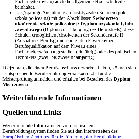
Facharbeiterniveau) auch die allgemeine Hochschulreife
beinhaltet.
1- 2,5-jährige Ausbildung an post-lyzealen Schulen (poln.
szkoła policealna) mit den Abschlüssen
Swiadectwo
ukończenia szkoły policealnej / Dyplom uzyskania tytułu
zawodowego (
Diplom zur Erlangung des Berufstitels); diese
Schulen ermöglichen Absolventen der Sekundarstufe II
(Ausnahme: Berufsgrundschule) den Erwerb einer
Berufsqualifikation auf dem Niveau eines
Facharbeiters/Fachangestellten (einjährig) oder des polnischen
Technikers (zwei- bis zweieinhalbjährig).
Diejenigen, die einen Berufsabschluss erworben haben, können sich
- entsprechende Berufserfahrung vorausgesetzt - für die
Meisterprüfung anmelden und erhalten bei Bestehen das
Dyplom
Mistrzowski
.
Weiterführende Informationen
Quellen und Links
Weiterführende Informationen zum polnischen
Berufsbildungssystem finden Sie auf den Internetseiten des
Europäischen Zentrums für die Förderung der Berufsbildung