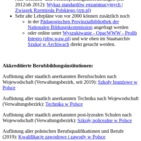
2012/ab 2012):
Wykaz standardów egzaminacyjnych |
Związek Rzemiosła Polskiego (zrp.pl)
Sehr alte Lehrpläne von vor 2000 können zusätzlich noch
in der
Pädagogischen Provinzialbibliothek der
Nationalen Bildungskommission
angefragt werden
oder online unter
Wyszukiwanie - OpacWWW - Prolib
Integro (pbw.waw.pl)
und wie oben im Staatsarchiv
Szukaj w Archiwach
direkt gesucht werden.
Akkreditierte Berufsbildungsinstitutionen:
Auflistung aller staatlich anerkannten Berufsschulen nach
Wojewodschaft (Verwaltungsbezirk, seit 2019):
Szkoły branżowe w
Polsce
Auflistung aller staatlich anerkannten Technika nach Wojewodschaft
(Verwaltungsbezirk):
Technika w Polsce
Auflistung aller staatlich anerkannten post-lyzealen Schulen nach
Wojewodschaft (Verwaltungsbezirk):
Szkoły policealne w Polsce
Auflistung aller polnischen Berufsqualifikationen und Berufe
(2019):
Kwalifikacje zawodowe i zawody w Polsce