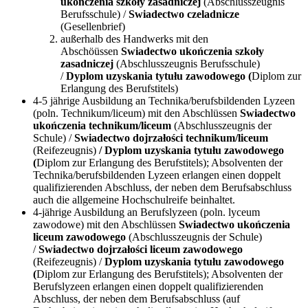
ukończenia szkoły zasadniczej
(Abschlusszeugnis
Berufsschule) /
Swiadectwo czeladnicze
(Gesellenbrief)
außerhalb des Handwerks mit den
Abschöüssen
Swiadectwo ukończenia szkoły
zasadniczej
(Abschlusszeugnis Berufsschule)
/
Dyplom uzyskania tytułu zawodowego (
Diplom zur
Erlangung des Berufstitels)
4-5 jährige Ausbildung an Technika/berufsbildenden Lyzeen
(poln. Technikum/liceum) mit den Abschlüssen
Swiadectwo
ukończenia technikum/liceum
(Abschlusszeugnis der
Schule) /
Swiadectwo dojrzałości technikum/liceum
(Reifezeugnis)
/ Dyplom uzyskania tytułu zawodowego
(
Diplom zur Erlangung des Berufstitels); Absolventen der
Technika/berufsbildenden Lyzeen erlangen einen doppelt
qualifizierenden Abschluss, der neben dem Berufsabschluss
auch die allgemeine Hochschulreife beinhaltet.
4-jährige Ausbildung an Berufslyzeen (poln. lyceum
zawodowe) mit den Abschlüssen
Swiadectwo ukończenia
liceum zawodowego
(Abschlusszeugnis der Schule)
/
Swiadectwo dojrzałości liceum zawodowego
(Reifezeugnis) /
Dyplom uzyskania tytułu zawodowego
(
Diplom zur Erlangung des Berufstitels); Absolventen der
Berufslyzeen erlangen einen doppelt qualifizierenden
Abschluss, der neben dem Berufsabschluss (auf