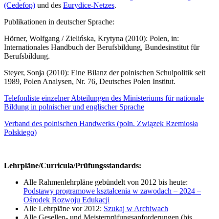
(Cedefop)
und des
Eurydice-Netzes
.
Publikationen in deutscher Sprache:
Hörner, Wolfgang / Zielińska, Krytyna (2010): Polen, in:
Internationales Handbuch der Berufsbildung, Bundesinstitut für
Berufsbildung.
Steyer, Sonja (2010): Eine Bilanz der polnischen Schulpolitik seit
1989, Polen Analysen, Nr. 76, Deutsches Polen Institut.
Telefonliste einzelner Abteilungen des Ministeriums für nationale
Bildung in polnischer und englischer Sprache
Verband des polnischen Handwerks (poln. Związek Rzemiosła
Polskiego)
Lehrpläne/Curricula/Prüfungsstandards:
Alle Rahmenlehrpläne gebündelt von 2012 bis heute:
Podstawy programowe kształcenia w zawodach – 2024 –
Ośrodek Rozwoju Edukacji
Alle Lehrpläne vor 2012:
Szukaj w Archiwach
Alle Gesellen- und Meisterprüfungsanforderungen (bis