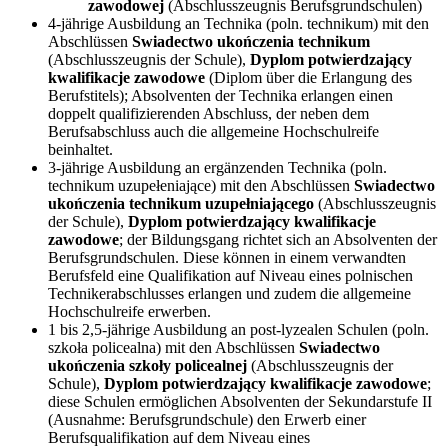
zawodowej
(Abschlusszeugnis Berufsgrundschulen)
4-jährige Ausbildung an Technika (poln. technikum) mit den
Abschlüssen
Swiadectwo ukończenia technikum
(Abschlusszeugnis der Schule),
Dyplom potwierdzający
kwalifikacje zawodowe
(Diplom über die Erlangung des
Berufstitels); Absolventen der Technika erlangen einen
doppelt qualifizierenden Abschluss, der neben dem
Berufsabschluss auch die allgemeine Hochschulreife
beinhaltet.
3-jährige Ausbildung an ergänzenden Technika (poln.
technikum uzupełeniające) mit den Abschlüssen
Swiadectwo
ukończenia technikum uzupełniającego
(Abschlusszeugnis
der Schule),
Dyplom potwierdzający kwalifikacje
zawodowe
; der Bildungsgang richtet sich an Absolventen der
Berufsgrundschulen. Diese können in einem verwandten
Berufsfeld eine Qualifikation auf Niveau eines polnischen
Technikerabschlusses erlangen und zudem die allgemeine
Hochschulreife erwerben.
1 bis 2,5-jährige Ausbildung an post-lyzealen Schulen (poln.
szkoła policealna) mit den Abschlüssen
Swiadectwo
ukończenia szkoły policealnej
(Abschlusszeugnis der
Schule),
Dyplom potwierdzający kwalifikacje zawodowe
;
diese Schulen ermöglichen Absolventen der Sekundarstufe II
(Ausnahme: Berufsgrundschule) den Erwerb einer
Berufsqualifikation auf dem Niveau eines