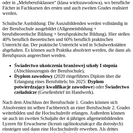
oder in „Mehrberufsklassen“ (klasa wielozawodowa), wo berufliche
Fächer in Fachkursen des ersten und auch zweiten Grades realisiert
werden.
Schulische Ausbildung: Die Auszubildenden werden vollständig in
der Berufsschule ausgebildet (Allgemeinbildung +
berufstheoretische Bildung + berufsprakitsche Bildung). Hier stellen
40% beruflich theoretischen und 60% beruflich praktischen
Unterricht dar. Der praktische Unterricht wird in Schulwerkstätten
abgehalten. Es können auch Praktika absolviert werden, die dann als
Berufspraxis angerechnet werden.
Świadectwo ukończenia branżowej szkoły I stopnia
(Abschlusszeugnis der Berufsschule),
Dyplom zawodowy
(2020 eingeführtes Diplom über die
Erlangung eines Berufstitels; bis 2025:
Dyplom
potwierdzający kwalifikacje zawodowe
) oder
Świadectwo
czeladnicze
(Gesellenbrief im Handwerk).
Nach dem Abschluss der Berufsschule 1. Grades können sich
Absolventen im selben Fachbereich an einer Berufsschule 2. Grades
weiterbilden und die Hochschulreife erlangen. Außerdem können
sie auch im zweiten Schuljahr der 4-jährigen allgemeinbildenden
Lyzeen für Erwachsene (liceum ogólnokształcące dla dorosłych)
einsteigen und dann eine Hochschulreife erwerben. Als drittes