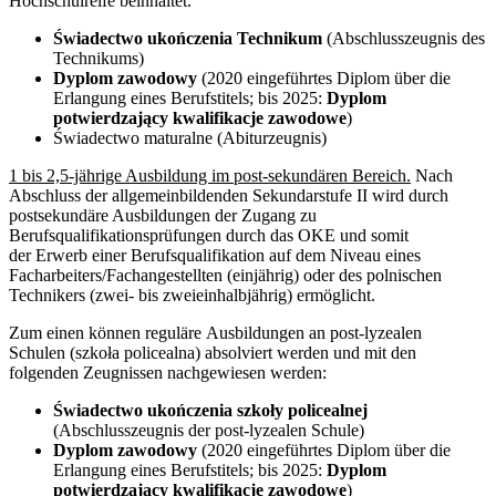
Hochschulreife beinhaltet.
Świadectwo ukończenia Technikum
(Abschlusszeugnis des
Technikums)
Dyplom zawodowy
(2020 eingeführtes Diplom über die
Erlangung eines Berufstitels; bis 2025:
Dyplom
potwierdzający kwalifikacje zawodowe
)
Świadectwo maturalne (Abiturzeugnis)
1 bis 2,5-jährige Ausbildung im post-sekundären Bereich.
Nach
Abschluss der allgemeinbildenden Sekundarstufe II wird durch
postsekundäre Ausbildungen der Zugang zu
Berufsqualifikationsprüfungen durch das OKE und somit
der Erwerb einer Berufsqualifikation auf dem Niveau eines
Facharbeiters/Fachangestellten (einjährig) oder des polnischen
Technikers (zwei- bis zweieinhalbjährig) ermöglicht.
Zum einen können reguläre Ausbildungen an post-lyzealen
Schulen (szkoła policealna) absolviert werden und mit den
folgenden Zeugnissen nachgewiesen werden:
Świadectwo ukończenia szkoły policealnej
(Abschlusszeugnis der post-lyzealen Schule)
Dyplom zawodowy
(2020 eingeführtes Diplom über die
Erlangung eines Berufstitels; bis 2025:
Dyplom
potwierdzający kwalifikacje zawodowe
)