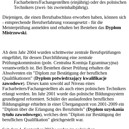
Facharbeiters/Fachangestellten (einjährig) oder des polnischen
Technikers (zwei- bis zweieinhalbjährig).
Diejenigen, die einen Berufsabschluss erworben haben, können sich
- entsprechende Berufserfahrung vorausgesetzt - für die
Meisterprüfung anmelden und erhalten bei Bestehen das
Dyplom
Mistrzowski
.
Ab dem Jahr 2004 wurden schrittweise zentrale Berufsprüfungen
eingeführt, für dessen Durchführung eine zentrale
Prüfungskommission (poln. Centralna Komisja Egzaminacyjna)
verantwortlich ist. Bei Bestehen dieser Prüfung erhalten die
Absolventen ein "Diplom zur Bestätigung der beruflichen
Qualifikationen" (
Dyplom potwiedrzający kwalifikacje
zawodowe
). Dieses kann sowohl auf Niveau eines
Facharbeiters/Fachangestellten als auch eines polnischen Technikers
erlangt werden. Im Jahr 2001 wurde das polnische Bildungssystem
grundlegend reformiert. Schüler der auslaufenden beruflichen
Bildungsgänge erhielten in einer Übergangszeit von 2001-2009 ein
"Diplom über die Erlangung des Berufstitels" (
Dyplom uzyskania
tytułu zawodowego
), welches dem "Diplom zur Bestätigung der
beruflichen Qualifikation" gleichgestellt war.