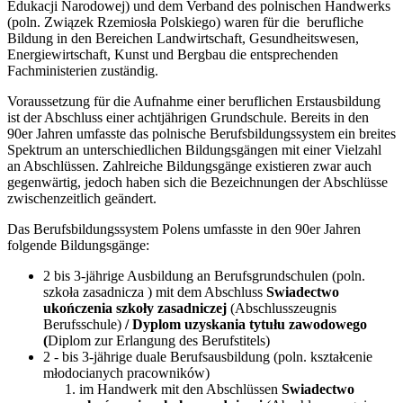
Edukacji Narodowej) und dem Verband des polnischen Handwerks
(poln. Związek Rzemiosła Polskiego) waren für die berufliche
Bildung in den Bereichen Landwirtschaft, Gesundheitswesen,
Energiewirtschaft, Kunst und Bergbau die entsprechenden
Fachministerien zuständig.
Voraussetzung für die Aufnahme einer beruflichen Erstausbildung
ist der Abschluss einer achtjährigen Grundschule. Bereits in den
90er Jahren umfasste das polnische Berufsbildungssystem ein breites
Spektrum an unterschiedlichen Bildungsgängen mit einer Vielzahl
an Abschlüssen. Zahlreiche Bildungsgänge existieren zwar auch
gegenwärtig, jedoch haben sich die Bezeichnungen der Abschlüsse
zwischenzeitlich geändert.
Das Berufsbildungssystem Polens umfasste in den 90er Jahren
folgende Bildungsgänge:
2 bis 3-jährige Ausbildung an Berufsgrundschulen (poln.
szkoła zasadnicza ) mit dem Abschluss
Swiadectwo
ukończenia szkoły zasadniczej
(Abschlusszeugnis
Berufsschule)
/ Dyplom uzyskania tytułu zawodowego
(
Diplom zur Erlangung des Berufstitels)
2 - bis 3-jährige duale Berufsausbildung (poln. kształcenie
młodocianych pracowników)
im Handwerk mit den Abschlüssen
Swiadectwo