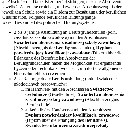
an Abschlüssen. Dabei ist zu berücksichtigen, dass die Absolventen
jeweils 2 Zeugnisse erhielten, und zwar das Abschlusszeugnis der
jeweiligen Schule sowie ein Diplom zur Bestätigung der beruflichen
Qualifikation. Folgende beruflichen Bildungsgänge
waren Bestandteil des polnischen Bildungssystems:
2 bis 3-jährige Ausbildung an Berufsgrundschulen (poln.
zasadnicza szkoła zawodowa) mit den Abschlüssen
Swiadectwo ukończenia zasadniczej szkoły zawodowej
(Abschlusszeugnis der Berufsgrundschulen),
Dyplom
potwierdzający kwalifikacje zawodowe
(Diplom über die
Erlangung des Berufstitels); Absolventen der
Berufsgrundschulen haben die Möglichkeit auf ergänzende
Lyzeen oder Technika zu wechseln, um dort die allgemeine
Hochschulreife zu erwerben.
2 bis 3-jährige duale Berufsausbildung (poln. kształcenie
młodocianych pracowników)
im Handwerk mit den Abschlüssen
Swiadectwo
czeladnicze
(Gesellenbrief),
Swiadectwo ukończenia
zasadniczej szkoły zawodowej
(Abschlusszeugnis
Berufsschule)
außerhalb des Handwerks mit den Abschlüssen
Dyplom potwierdzający kwalifikacje zawodowe
(Diplom über die Erlangung des Berufstitels),
Swiadectwo ukończenia zasadniczej szkoły