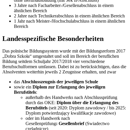
ohne Berufsausbildung (mit Sek II-Abschluss)
3 Jahre nach Facharbeiter-/Gesellenabschluss in einem
ähnlichen Bereich
2 Jahre nach Technikerabschluss in einem ähnlichen Bereich
1 Jahr nach Meister-/Hochschulabschluss in einem ähnlichen
Bereich
Landesspezifische Besonderheiten
Das polnische Bildungssystem wurde mit der Bildungsreform 2017
„Dobra Szkoła“ umgestaltet und soll im Bereich der beruflichen
Bildung seitdem Schuljahr 2017/2018 vier verschiedene
Berufsschulformen umfassen. Dabei ist zu berücksichtigen, dass die
Absolventen weiterhin jeweils 2 Zeugnisse erhalten, und zwar
das
Abschlusszeugnis der jeweiligen Schule
sowie ein
Diplom zur Erlangung des jeweiligen
Berufstitels
:
außerhalb des Handwerks nach Abschlussprüfung
durch das OKE:
Diplom über die Erlangung des
Berufstitels
(seit 2020: Dyplom zawodowy / bis 2025:
Dyplom potwierdzający kwalifikacje zawodowe)
oder im Handwerk nach
Gesellenprüfung
: Gesellenbrief
(Swiadectwo
czeladnicze)