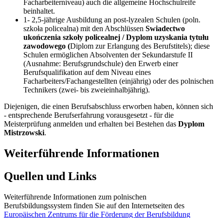
Facharbeiterniveau) auch die allgemeine Hochschulreife
beinhaltet.
1- 2,5-jährige Ausbildung an post-lyzealen Schulen (poln.
szkoła policealna) mit den Abschlüssen
Swiadectwo
ukończenia szkoły policealnej / Dyplom uzyskania tytułu
zawodowego (
Diplom zur Erlangung des Berufstitels); diese
Schulen ermöglichen Absolventen der Sekundarstufe II
(Ausnahme: Berufsgrundschule) den Erwerb einer
Berufsqualifikation auf dem Niveau eines
Facharbeiters/Fachangestellten (einjährig) oder des polnischen
Technikers (zwei- bis zweieinhalbjährig).
Diejenigen, die einen Berufsabschluss erworben haben, können sich
- entsprechende Berufserfahrung vorausgesetzt - für die
Meisterprüfung anmelden und erhalten bei Bestehen das
Dyplom
Mistrzowski
.
Weiterführende Informationen
Quellen und Links
Weiterführende Informationen zum polnischen
Berufsbildungssystem finden Sie auf den Internetseiten des
Europäischen Zentrums für die Förderung der Berufsbildung