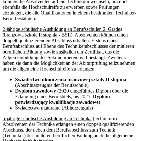
können die Absolventen auf ein Technikum wechseln, um dort
ebenfalls die Hochschulreife zu erwerben sowie Prüfungen
abzulegen, die alle Qualifikationen in einem bestimmten Techniker-
Beruf bestätigen.
2-jährige schulische Ausbildung an Berufsschulen 2. Grade
s
(branżowa szkoła II stopnia - BSII). Absolventen können einen
doppelt qualifizierenden Abschluss erhalten. Erstens einen
Berufsabschluss auf Ebene des Technikerabschlusses der mittleren
beruflichen Bildung sowie zusätzlich ein Zertifikat, das die
Allgemeinbildung des Sekundarbereichs II bestätigt. Zweitens
haben sie dann die Möglichkeit an der Abiturprüfung teilzunehmen,
um die allgemeine Hochschulreife zu erlangen.
Świadectwo ukończenia branżowej szkoły II stopnia
(Abschlusszeugnis der Berufsschule),
Dyplom zawodowy
(2020 eingeführtes Diplom über die
Erlangung eines Berufstitels; bis 2025:
Dyplom
potwierdzający kwalifikacje zawodowe
)
Świadectwo maturalne (Abiturzeugnis)
5-jährige schulische Ausbildung an Technika
(technikum).
Absolventen der Technika erlangen einen doppelt qualifizierenden
Abschluss, der neben dem Berufsabschluss zum Technik
(Techniker) der mittleren beruflichen Bildung auch die allgemeine