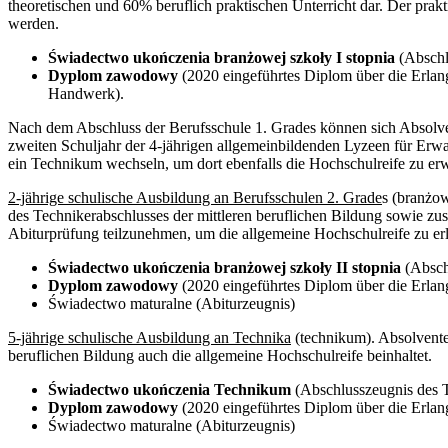
theoretischen und 60% beruflich praktischen Unterricht dar. Der prak
werden.
Świadectwo ukończenia branżowej szkoły I stopnia
(Abschl
Dyplom zawodowy
(2020 eingeführtes Diplom über die Erlang
Handwerk).
Nach dem Abschluss der Berufsschule 1. Grades können sich Absolven
zweiten Schuljahr der 4-jährigen allgemeinbildenden Lyzeen für Erwa
ein Technikum wechseln, um dort ebenfalls die Hochschulreife zu erw
2-jährige schulische Ausbildung an Berufsschulen 2. Grade
s (branżow
des Technikerabschlusses der mittleren beruflichen Bildung sowie zusä
Abiturprüfung teilzunehmen, um die allgemeine Hochschulreife zu er
Świadectwo ukończenia branżowej szkoły II stopnia
(Abschl
Dyplom zawodowy
(2020 eingeführtes Diplom über die Erlang
Świadectwo maturalne (Abiturzeugnis)
5-jährige schulische Ausbildung an Technika
(technikum). Absolvente
beruflichen Bildung auch die allgemeine Hochschulreife beinhaltet.
Świadectwo ukończenia Technikum
(Abschlusszeugnis des 
Dyplom zawodowy
(2020 eingeführtes Diplom über die Erlang
Świadectwo maturalne (Abiturzeugnis)