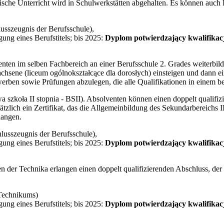
tische Unterricht wird in Schulwerkstätten abgehalten. Es können auch 
usszeugnis der Berufsschule),
ung eines Berufstitels; bis 2025:
Dyplom potwierdzający kwalifika
ten im selben Fachbereich an einer Berufsschule 2. Grades weiterbil
chsene (liceum ogólnokształcące dla dorosłych) einsteigen und dann ei
erben sowie Prüfungen abzulegen, die alle Qualifikationen in einem b
a szkoła II stopnia - BSII). Absolventen können einen doppelt qualifi
tzlich ein Zertifikat, das die Allgemeinbildung des Sekundarbereichs I
langen.
usszeugnis der Berufsschule),
ung eines Berufstitels; bis 2025:
Dyplom potwierdzający kwalifika
n der Technika erlangen einen doppelt qualifizierenden Abschluss, de
Technikums)
ung eines Berufstitels; bis 2025:
Dyplom potwierdzający kwalifika