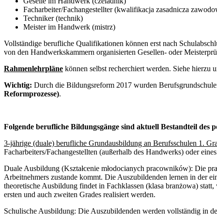
Geselle im Handwerk (czeladnik)
Facharbeiter/Fachangestellter (kwalifikacja zasadnicza zawod
Techniker (technik)
Meister im Handwerk (mistrz)
Vollständige berufliche Qualifikationen können erst nach Schulabsc
von den Handwerkskammern organisierten Gesellen- oder Meisterpr
Rahmenlehrpläne
können selbst recherchiert werden. Siehe hierzu 
Wichtig:
Durch die Bildungsreform 2017 wurden Berufsgrundschulen
Reformprozesse)
.
Folgende berufliche Bildungsgänge sind aktuell Bestandteil des 
3-jährige (duale) berufliche Grundausbildung an Berufsschulen 1. Gr
Facharbeiters/Fachangestellten (außerhalb des Handwerks) oder eine
Duale Ausbildung (Kształcenie młodocianych pracowników):
Die pra
Arbeitnehmers zustande kommt. Die Auszubildenden lernen in der ein
theoretische Ausbildung findet in Fachklassen (klasa branżowa) statt
ersten und auch zweiten Grades realisiert werden.
Schulische Ausbildung: Die Auszubildenden werden vollständig in der