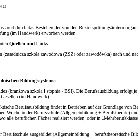
owa)
hluss und durch das Bestehen der von den Bezirksprüfungsämtern organ
üfung (im Handwerk) erworben werden.
unten
Quellen und Links
.
 (zasadnicza szkoła zawodowa (ZSZ) oder zawodówka) nach und nach 
polnischen Bildungssystems:
ades
(branżowa szkoła I stopnia - BSI). Die Berufsausbildung erfolgt j
s Gesellen (im Handwerk).
ktische Berufsausbildung findet in Betrieben auf der Grundlage von Be
en Woche in der Berufsschule (Allgemeinbildung + Berufstheorie) und
, wo alle beruflichen Fächer realisiert werden, oder in „Mehrberufskla
 Berufsschule ausgebildet (Allgemeinbildung + berufstheoretische Bild