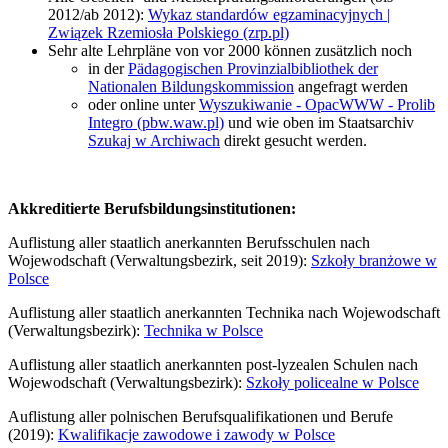
2012/ab 2012):
Wykaz standardów egzaminacyjnych |
Związek Rzemiosła Polskiego (zrp.pl)
Sehr alte Lehrpläne von vor 2000 können zusätzlich noch
in der
Pädagogischen Provinzialbibliothek der
Nationalen Bildungskommission
angefragt werden
oder online unter
Wyszukiwanie - OpacWWW - Prolib
Integro (pbw.waw.pl)
und wie oben im Staatsarchiv
Szukaj w Archiwach
direkt gesucht werden.
Akkreditierte Berufsbildungsinstitutionen:
Auflistung aller staatlich anerkannten Berufsschulen nach
Wojewodschaft (Verwaltungsbezirk, seit 2019):
Szkoły branżowe w
Polsce
Auflistung aller staatlich anerkannten Technika nach Wojewodschaft
(Verwaltungsbezirk):
Technika w Polsce
Auflistung aller staatlich anerkannten post-lyzealen Schulen nach
Wojewodschaft (Verwaltungsbezirk):
Szkoły policealne w Polsce
Auflistung aller polnischen Berufsqualifikationen und Berufe
(2019):
Kwalifikacje zawodowe i zawody w Polsce