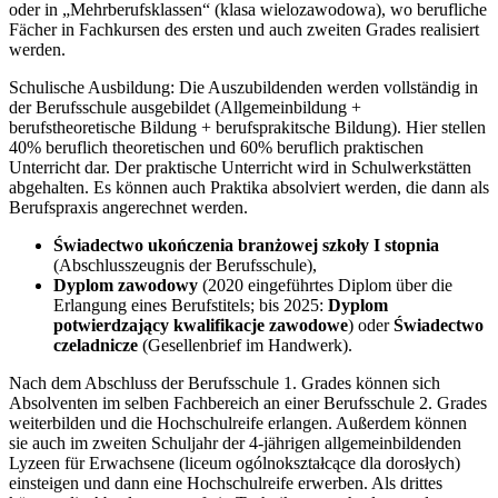
oder in „Mehrberufsklassen“ (klasa wielozawodowa), wo berufliche
Fächer in Fachkursen des ersten und auch zweiten Grades realisiert
werden.
Schulische Ausbildung: Die Auszubildenden werden vollständig in
der Berufsschule ausgebildet (Allgemeinbildung +
berufstheoretische Bildung + berufsprakitsche Bildung). Hier stellen
40% beruflich theoretischen und 60% beruflich praktischen
Unterricht dar. Der praktische Unterricht wird in Schulwerkstätten
abgehalten. Es können auch Praktika absolviert werden, die dann als
Berufspraxis angerechnet werden.
Świadectwo ukończenia branżowej szkoły I stopnia
(Abschlusszeugnis der Berufsschule),
Dyplom zawodowy
(2020 eingeführtes Diplom über die
Erlangung eines Berufstitels; bis 2025:
Dyplom
potwierdzający kwalifikacje zawodowe
) oder
Świadectwo
czeladnicze
(Gesellenbrief im Handwerk).
Nach dem Abschluss der Berufsschule 1. Grades können sich
Absolventen im selben Fachbereich an einer Berufsschule 2. Grades
weiterbilden und die Hochschulreife erlangen. Außerdem können
sie auch im zweiten Schuljahr der 4-jährigen allgemeinbildenden
Lyzeen für Erwachsene (liceum ogólnokształcące dla dorosłych)
einsteigen und dann eine Hochschulreife erwerben. Als drittes