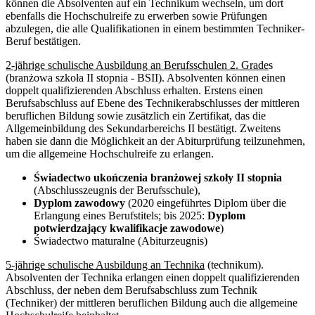
können die Absolventen auf ein Technikum wechseln, um dort
ebenfalls die Hochschulreife zu erwerben sowie Prüfungen
abzulegen, die alle Qualifikationen in einem bestimmten Techniker-
Beruf bestätigen.
2-jährige schulische Ausbildung an Berufsschulen 2. Grade
s
(branżowa szkoła II stopnia - BSII). Absolventen können einen
doppelt qualifizierenden Abschluss erhalten. Erstens einen
Berufsabschluss auf Ebene des Technikerabschlusses der mittleren
beruflichen Bildung sowie zusätzlich ein Zertifikat, das die
Allgemeinbildung des Sekundarbereichs II bestätigt. Zweitens
haben sie dann die Möglichkeit an der Abiturprüfung teilzunehmen,
um die allgemeine Hochschulreife zu erlangen.
Świadectwo ukończenia branżowej szkoły II stopnia
(Abschlusszeugnis der Berufsschule),
Dyplom zawodowy
(2020 eingeführtes Diplom über die
Erlangung eines Berufstitels; bis 2025:
Dyplom
potwierdzający kwalifikacje zawodowe
)
Świadectwo maturalne (Abiturzeugnis)
5-jährige schulische Ausbildung an Technika
(technikum).
Absolventen der Technika erlangen einen doppelt qualifizierenden
Abschluss, der neben dem Berufsabschluss zum Technik
(Techniker) der mittleren beruflichen Bildung auch die allgemeine