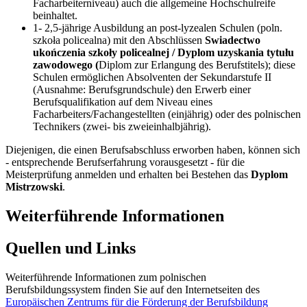
Facharbeiterniveau) auch die allgemeine Hochschulreife
beinhaltet.
1- 2,5-jährige Ausbildung an post-lyzealen Schulen (poln.
szkoła policealna) mit den Abschlüssen
Swiadectwo
ukończenia szkoły policealnej / Dyplom uzyskania tytułu
zawodowego (
Diplom zur Erlangung des Berufstitels); diese
Schulen ermöglichen Absolventen der Sekundarstufe II
(Ausnahme: Berufsgrundschule) den Erwerb einer
Berufsqualifikation auf dem Niveau eines
Facharbeiters/Fachangestellten (einjährig) oder des polnischen
Technikers (zwei- bis zweieinhalbjährig).
Diejenigen, die einen Berufsabschluss erworben haben, können sich
- entsprechende Berufserfahrung vorausgesetzt - für die
Meisterprüfung anmelden und erhalten bei Bestehen das
Dyplom
Mistrzowski
.
Weiterführende Informationen
Quellen und Links
Weiterführende Informationen zum polnischen
Berufsbildungssystem finden Sie auf den Internetseiten des
Europäischen Zentrums für die Förderung der Berufsbildung