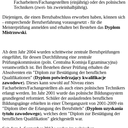
Facharbeiters/Fachangestellten (einjährig) oder des polnischen
Technikers (zwei- bis zweieinhalbjährig).
Diejenigen, die einen Berufsabschluss erworben haben, können sich
- entsprechende Berufserfahrung vorausgesetzt - für die
Meisterprüfung anmelden und erhalten bei Bestehen das
Dyplom
Mistrzowski
.
Ab dem Jahr 2004 wurden schrittweise zentrale Berufsprüfungen
eingeführt, für dessen Durchführung eine zentrale
Prüfungskommission (poln. Centralna Komisja Egzaminacyjna)
verantwortlich ist. Bei Bestehen dieser Prüfung erhalten die
Absolventen ein "Diplom zur Bestätigung der beruflichen
Qualifikationen" (
Dyplom potwiedrzający kwalifikacje
zawodowe
). Dieses kann sowohl auf Niveau eines
Facharbeiters/Fachangestellten als auch eines polnischen Technikers
erlangt werden. Im Jahr 2001 wurde das polnische Bildungssystem
grundlegend reformiert. Schüler der auslaufenden beruflichen
Bildungsgänge erhielten in einer Übergangszeit von 2001-2009 ein
"Diplom über die Erlangung des Berufstitels" (
Dyplom uzyskania
tytułu zawodowego
), welches dem "Diplom zur Bestätigung der
beruflichen Qualifikation" gleichgestellt war.