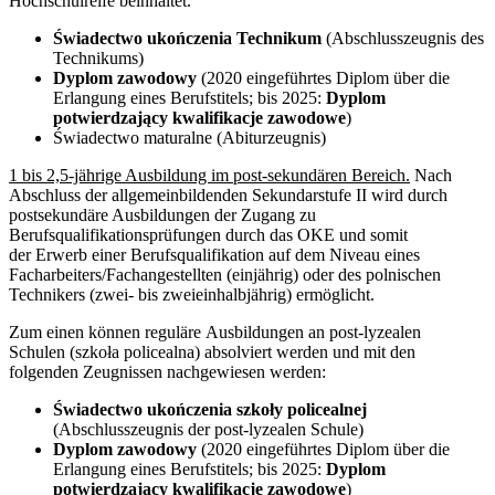
Hochschulreife beinhaltet.
Świadectwo ukończenia Technikum
(Abschlusszeugnis des
Technikums)
Dyplom zawodowy
(2020 eingeführtes Diplom über die
Erlangung eines Berufstitels; bis 2025:
Dyplom
potwierdzający kwalifikacje zawodowe
)
Świadectwo maturalne (Abiturzeugnis)
1 bis 2,5-jährige Ausbildung im post-sekundären Bereich.
Nach
Abschluss der allgemeinbildenden Sekundarstufe II wird durch
postsekundäre Ausbildungen der Zugang zu
Berufsqualifikationsprüfungen durch das OKE und somit
der Erwerb einer Berufsqualifikation auf dem Niveau eines
Facharbeiters/Fachangestellten (einjährig) oder des polnischen
Technikers (zwei- bis zweieinhalbjährig) ermöglicht.
Zum einen können reguläre Ausbildungen an post-lyzealen
Schulen (szkoła policealna) absolviert werden und mit den
folgenden Zeugnissen nachgewiesen werden:
Świadectwo ukończenia szkoły policealnej
(Abschlusszeugnis der post-lyzealen Schule)
Dyplom zawodowy
(2020 eingeführtes Diplom über die
Erlangung eines Berufstitels; bis 2025:
Dyplom
potwierdzający kwalifikacje zawodowe
)