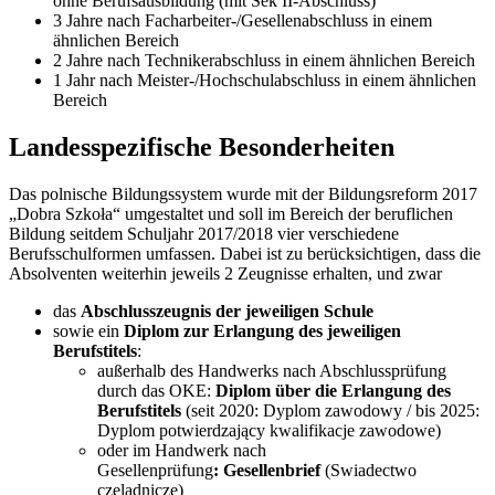
ohne Berufsausbildung (mit Sek II-Abschluss)
3 Jahre nach Facharbeiter-/Gesellenabschluss in einem
ähnlichen Bereich
2 Jahre nach Technikerabschluss in einem ähnlichen Bereich
1 Jahr nach Meister-/Hochschulabschluss in einem ähnlichen
Bereich
Landesspezifische Besonderheiten
Das polnische Bildungssystem wurde mit der Bildungsreform 2017
„Dobra Szkoła“ umgestaltet und soll im Bereich der beruflichen
Bildung seitdem Schuljahr 2017/2018 vier verschiedene
Berufsschulformen umfassen. Dabei ist zu berücksichtigen, dass die
Absolventen weiterhin jeweils 2 Zeugnisse erhalten, und zwar
das
Abschlusszeugnis der jeweiligen Schule
sowie ein
Diplom zur Erlangung des jeweiligen
Berufstitels
:
außerhalb des Handwerks nach Abschlussprüfung
durch das OKE:
Diplom über die Erlangung des
Berufstitels
(seit 2020: Dyplom zawodowy / bis 2025:
Dyplom potwierdzający kwalifikacje zawodowe)
oder im Handwerk nach
Gesellenprüfung
: Gesellenbrief
(Swiadectwo
czeladnicze)