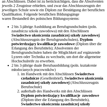
an Abschlüssen. Dabei ist zu berücksichtigen, dass die Absolventen
jeweils 2 Zeugnisse erhielten, und zwar das Abschlusszeugnis der
jeweiligen Schule sowie ein Diplom zur Bestätigung der beruflichen
Qualifikation. Folgende beruflichen Bildungsgänge
waren Bestandteil des polnischen Bildungssystems:
2 bis 3-jährige Ausbildung an Berufsgrundschulen (poln.
zasadnicza szkoła zawodowa) mit den Abschlüssen
Swiadectwo ukończenia zasadniczej szkoły zawodowej
(Abschlusszeugnis der Berufsgrundschulen),
Dyplom
potwierdzający kwalifikacje zawodowe
(Diplom über die
Erlangung des Berufstitels); Absolventen der
Berufsgrundschulen haben die Möglichkeit auf ergänzende
Lyzeen oder Technika zu wechseln, um dort die allgemeine
Hochschulreife zu erwerben.
2 bis 3-jährige duale Berufsausbildung (poln. kształcenie
młodocianych pracowników)
im Handwerk mit den Abschlüssen
Swiadectwo
czeladnicze
(Gesellenbrief),
Swiadectwo ukończenia
zasadniczej szkoły zawodowej
(Abschlusszeugnis
Berufsschule)
außerhalb des Handwerks mit den Abschlüssen
Dyplom potwierdzający kwalifikacje zawodowe
(Diplom über die Erlangung des Berufstitels),
Swiadectwo ukończenia zasadniczej szkoły