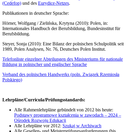
(Cedefop)
und des
Eurydice-Netzes
.
Publikationen in deutscher Sprache:
Hörner, Wolfgang / Zielińska, Krytyna (2010): Polen, in:
Internationales Handbuch der Berufsbildung, Bundesinstitut für
Berufsbildung.
Steyer, Sonja (2010): Eine Bilanz der polnischen Schulpolitik seit
1989, Polen Analysen, Nr. 76, Deutsches Polen Institut.
Telefonliste einzelner Abteilungen des Ministeriums für nationale
Bildung in polnischer und englischer Sprache
Verband des polnischen Handwerks (poln. Związek Rzemiosła
Polskiego)
Lehrpläne/Curricula/Prüfungsstandards:
Alle Rahmenlehrpläne gebündelt von 2012 bis heute:
Podstawy programowe kształcenia w zawodach – 2024 –
Ośrodek Rozwoju Edukacji
Alle Lehrpläne vor 2012:
Szukaj w Archiwach
Alle Gesellen- und Meisterprüfungsanforderungen (bis