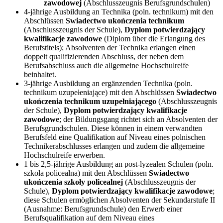
zawodowej
(Abschlusszeugnis Berufsgrundschulen)
4-jährige Ausbildung an Technika (poln. technikum) mit den
Abschlüssen
Swiadectwo ukończenia technikum
(Abschlusszeugnis der Schule),
Dyplom potwierdzający
kwalifikacje zawodowe
(Diplom über die Erlangung des
Berufstitels); Absolventen der Technika erlangen einen
doppelt qualifizierenden Abschluss, der neben dem
Berufsabschluss auch die allgemeine Hochschulreife
beinhaltet.
3-jährige Ausbildung an ergänzenden Technika (poln.
technikum uzupełeniające) mit den Abschlüssen
Swiadectwo
ukończenia technikum uzupełniającego
(Abschlusszeugnis
der Schule),
Dyplom potwierdzający kwalifikacje
zawodowe
; der Bildungsgang richtet sich an Absolventen der
Berufsgrundschulen. Diese können in einem verwandten
Berufsfeld eine Qualifikation auf Niveau eines polnischen
Technikerabschlusses erlangen und zudem die allgemeine
Hochschulreife erwerben.
1 bis 2,5-jährige Ausbildung an post-lyzealen Schulen (poln.
szkoła policealna) mit den Abschlüssen
Swiadectwo
ukończenia szkoły policealnej
(Abschlusszeugnis der
Schule),
Dyplom potwierdzający kwalifikacje zawodowe
;
diese Schulen ermöglichen Absolventen der Sekundarstufe II
(Ausnahme: Berufsgrundschule) den Erwerb einer
Berufsqualifikation auf dem Niveau eines