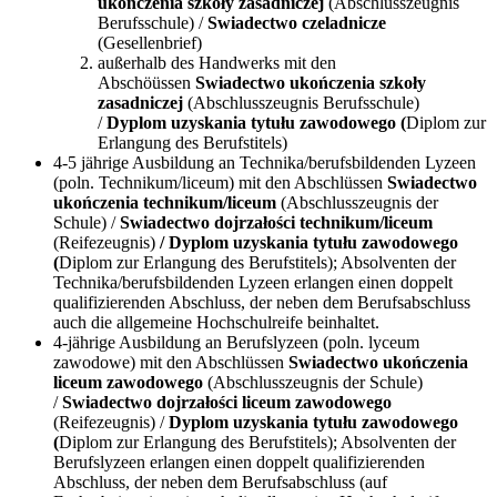
ukończenia szkoły zasadniczej
(Abschlusszeugnis
Berufsschule) /
Swiadectwo czeladnicze
(Gesellenbrief)
außerhalb des Handwerks mit den
Abschöüssen
Swiadectwo ukończenia szkoły
zasadniczej
(Abschlusszeugnis Berufsschule)
/
Dyplom uzyskania tytułu zawodowego (
Diplom zur
Erlangung des Berufstitels)
4-5 jährige Ausbildung an Technika/berufsbildenden Lyzeen
(poln. Technikum/liceum) mit den Abschlüssen
Swiadectwo
ukończenia technikum/liceum
(Abschlusszeugnis der
Schule) /
Swiadectwo dojrzałości technikum/liceum
(Reifezeugnis)
/ Dyplom uzyskania tytułu zawodowego
(
Diplom zur Erlangung des Berufstitels); Absolventen der
Technika/berufsbildenden Lyzeen erlangen einen doppelt
qualifizierenden Abschluss, der neben dem Berufsabschluss
auch die allgemeine Hochschulreife beinhaltet.
4-jährige Ausbildung an Berufslyzeen (poln. lyceum
zawodowe) mit den Abschlüssen
Swiadectwo ukończenia
liceum zawodowego
(Abschlusszeugnis der Schule)
/
Swiadectwo dojrzałości liceum zawodowego
(Reifezeugnis) /
Dyplom uzyskania tytułu zawodowego
(
Diplom zur Erlangung des Berufstitels); Absolventen der
Berufslyzeen erlangen einen doppelt qualifizierenden
Abschluss, der neben dem Berufsabschluss (auf