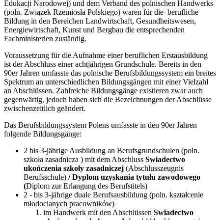
Edukacji Narodowej) und dem Verband des polnischen Handwerks
(poln. Związek Rzemiosła Polskiego) waren für die berufliche
Bildung in den Bereichen Landwirtschaft, Gesundheitswesen,
Energiewirtschaft, Kunst und Bergbau die entsprechenden
Fachministerien zuständig.
Voraussetzung für die Aufnahme einer beruflichen Erstausbildung
ist der Abschluss einer achtjährigen Grundschule. Bereits in den
90er Jahren umfasste das polnische Berufsbildungssystem ein breites
Spektrum an unterschiedlichen Bildungsgängen mit einer Vielzahl
an Abschlüssen. Zahlreiche Bildungsgänge existieren zwar auch
gegenwärtig, jedoch haben sich die Bezeichnungen der Abschlüsse
zwischenzeitlich geändert.
Das Berufsbildungssystem Polens umfasste in den 90er Jahren
folgende Bildungsgänge:
2 bis 3-jährige Ausbildung an Berufsgrundschulen (poln.
szkoła zasadnicza ) mit dem Abschluss
Swiadectwo
ukończenia szkoły zasadniczej
(Abschlusszeugnis
Berufsschule)
/ Dyplom uzyskania tytułu zawodowego
(
Diplom zur Erlangung des Berufstitels)
2 - bis 3-jährige duale Berufsausbildung (poln. kształcenie
młodocianych pracowników)
im Handwerk mit den Abschlüssen
Swiadectwo