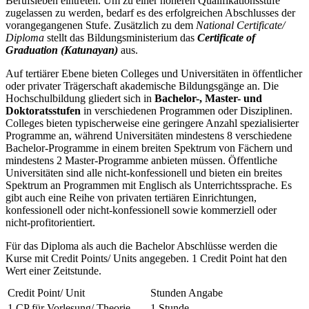
Berufsleben eintreten. Um zu einer höheren Qualifikationsstufe
zugelassen zu werden, bedarf es des erfolgreichen Abschlusses der
vorangegangenen Stufe. Zusätzlich zu dem
National Certificate/
Diploma
stellt das Bildungsministerium das
Certificate of
Graduation (Katunayan)
aus.
Auf tertiärer Ebene bieten Colleges und Universitäten in öffentlicher
oder privater Trägerschaft akademische Bildungsgänge an. Die
Hochschulbildung gliedert sich in
Bachelor-, Master- und
Doktoratsstufen
in verschiedenen Programmen oder Disziplinen.
Colleges bieten typischerweise eine geringere Anzahl spezialisierter
Programme an, während Universitäten mindestens 8 verschiedene
Bachelor-Programme in einem breiten Spektrum von Fächern und
mindestens 2 Master-Programme anbieten müssen. Öffentliche
Universitäten sind alle nicht-konfessionell und bieten ein breites
Spektrum an Programmen mit Englisch als Unterrichtssprache. Es
gibt auch eine Reihe von privaten tertiären Einrichtungen,
konfessionell oder nicht-konfessionell sowie kommerziell oder
nicht-profitorientiert.
Für das Diploma als auch die Bachelor Abschlüsse werden die
Kurse mit Credit Points/ Units angegeben. 1 Credit Point hat den
Wert einer Zeitstunde.
Credit Point/ Unit
Stunden Angabe
1 CP für Vorlesung/ Theorie
1 Stunde