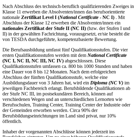
Nach Abschluss des technisch-beruflich qualifizierenden Zweiges in
Klasse 11 erwerben die Absolventen/innen das berufsorientierte
nationale
Zertifikat Level I (
National Certificate
- NC I)
. Mit
Abschluss der Klasse 12 erwerben die Absolventen/innen ein
nationales Zertifikat der Stufe II (NC II)
(bzw. der Stufen I und
II) in der gewählten Fachrichtung, vorausgesetzt, er/sie besteht die
von TESDA durchgeführte, kompetenzbasierte Bewertung.
Die Berufsausbildung umfasst fünf Qualifikationsstufen. Die vier
ersten Qualifikationsstufen werden mit dem
National Certificate
(NC I, NC II, NC III, NC IV)
abgeschlossen. Diese
Qualifikationsstufen umfassen ca. 800 bis 1000 Stunden und haben
eine Dauer von 8 bis 12 Monaten. Nach dem erfolgreichen
Abschluss der fünften Qualifikationsstufe, welche eine
Ausbildungsdauer von 3 Jahren hat, wird ein
Diploma (NC V)
im
jeweiligen Fachbereich erlangt. Berufsbildende Qualifikationen ab
der Stufe NC III, im postsekundären Bereich, können auf
verschiedenen Wegen und an unterschiedlichen Lernorten wie
Berufsschulen, Training Center, Training Center der Industrie oder
der Gemeinden erworben werden. Circa 90% der
Berufsbildungseinrichtungen im Land sind privat, nur 10%
öffentlich.
Inhaber der vorgenannten Abschlüsse können jederzeit ins