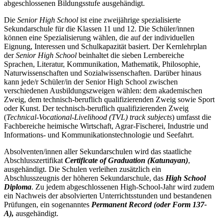
abgeschlossenen Bildungsstufe ausgehändigt.
Die
Senior High School
ist eine zweijährige spezialisierte
Sekundarschule für die Klassen 11 und 12. Die Schüler/innen
können eine Spezialisierung wählen, die auf der individuellen
Eignung, Interessen und Schulkapazität basiert. Der Kernlehrplan
der
Senior High School
beinhaltet die sieben Lernbereiche
Sprachen, Literatur, Kommunikation, Mathematik, Philosophie,
Naturwissenschaften und Sozialwissenschaften. Darüber hinaus
kann jede/r Schüler/in der Senior High School zwischen
verschiedenen Ausbildungszweigen wählen: dem akademischen
Zweig, dem technisch-beruflich qualifizierenden Zweig sowie Sport
oder Kunst. Der technisch-beruflich qualifizierenden Zweig
(
Technical-Vocational-Livelihood (TVL) track subjects
) umfasst die
Fachbereiche heimische Wirtschaft, Agrar-Fischerei, Industrie und
Informations- und Kommunikationstechnologie und Seefahrt.
Absolventen/innen aller Sekundarschulen wird das staatliche
Abschlusszertifikat
Certificate of Graduation (Katunayan)
,
ausgehändigt. Die Schulen verleihen zusätzlich ein
Abschlusszeugnis der höheren Sekundarschule, das
High School
Diploma
. Zu jedem abgeschlossenen High-School-Jahr wird zudem
ein Nachweis der absolvierten Unterrichtsstunden und bestandenen
Prüfungen, ein sogenanntes
Permanent Record (oder Form 137-
A),
ausgehändigt.