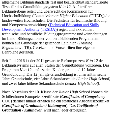
allgemeine Bildungsstandards fest und beaufsichtigt standardisierte
Tests für das Grundbildungssystem
K to 12
. Auf tertiärer
Bildungsebene regelt und überwacht die
Kommission für
Hochschulbildung
(
Commission on Higher Education
(CHED))
die
landesweiten Hochschulen. Die Fachstelle für technische Bildung
und Kompetenzentwicklung (
Technical Education and Skills
Development Authority (TESDA)
) regelt und akkreditiert
technische und berufliche Bildungsprogramme und -einrichtungen
im Land. Bildungsanbieter von berufsbildenden Programmen
können auf Grundlage der geltenden Leitlinien (
Training
Regulations
- TR), Gesetzen und Vorschriften ihre eigenen
Lehrpläne gestalten.
Seit Juni 2016 ist der 2011 gestartete Reformprozess
K to 12
des
Bildungssystems auf allen Stufen der Grundbildung vollzogen. Das
Programm
K to 12
umfasst den Kindergarten und 12 Jahre
Grundbildung. Die 12-jährige Grundbildung ist unterteilt in sechs
Jahre Grundschule, vier Jahre Sekundarschule
(Junior High School)
und zwei Jahre höhere Sekundarschule
(Senior High School).
Nach Abschluss der 10. Klasse der
Junior High School
können die
Schüler/innen Kompetenzzertifikate (
Certificates of Competency
-
COC) darüber hinaus erhalten sie ein staatliches Abschlusszertifikat
(
Certificate of Graduation / Katunayan
). Das
Certificate of
Graduation / Katunayan
wird nach jeder erfolgreich