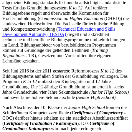
allgemeine Bildungsstandards fest und beaufsichtigt standardisierte
Tests für das Grundbildungssystem
K to 12
. Auf tertiärer
Bildungsebene regelt und überwacht die
Kommission für
Hochschulbildung
(
Commission on Higher Education
(CHED))
die
landesweiten Hochschulen. Die Fachstelle für technische Bildung
und Kompetenzentwicklung (
Technical Education and Skills
Development Authority (TESDA)
) regelt und akkreditiert
technische und berufliche Bildungsprogramme und -einrichtungen
im Land. Bildungsanbieter von berufsbildenden Programmen
können auf Grundlage der geltenden Leitlinien (
Training
Regulations
- TR), Gesetzen und Vorschriften ihre eigenen
Lehrpläne gestalten.
Seit Juni 2016 ist der 2011 gestartete Reformprozess
K to 12
des
Bildungssystems auf allen Stufen der Grundbildung vollzogen. Das
Programm
K to 12
umfasst den Kindergarten und 12 Jahre
Grundbildung. Die 12-jährige Grundbildung ist unterteilt in sechs
Jahre Grundschule, vier Jahre Sekundarschule
(Junior High School)
und zwei Jahre höhere Sekundarschule
(Senior High School).
Nach Abschluss der 10. Klasse der
Junior High School
können die
Schüler/innen Kompetenzzertifikate (
Certificates of Competency
-
COC) darüber hinaus erhalten sie ein staatliches Abschlusszertifikat
(
Certificate of Graduation / Katunayan
). Das
Certificate of
Graduation / Katunayan
wird nach jeder erfolgreich