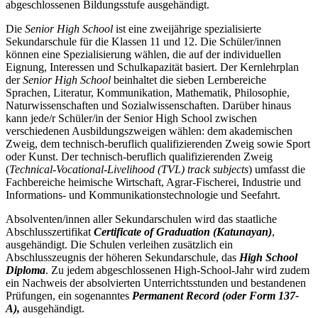
abgeschlossenen Bildungsstufe ausgehändigt.
Die
Senior High School
ist eine zweijährige spezialisierte
Sekundarschule für die Klassen 11 und 12. Die Schüler/innen
können eine Spezialisierung wählen, die auf der individuellen
Eignung, Interessen und Schulkapazität basiert. Der Kernlehrplan
der
Senior High School
beinhaltet die sieben Lernbereiche
Sprachen, Literatur, Kommunikation, Mathematik, Philosophie,
Naturwissenschaften und Sozialwissenschaften. Darüber hinaus
kann jede/r Schüler/in der Senior High School zwischen
verschiedenen Ausbildungszweigen wählen: dem akademischen
Zweig, dem technisch-beruflich qualifizierenden Zweig sowie Sport
oder Kunst. Der technisch-beruflich qualifizierenden Zweig
(
Technical-Vocational-Livelihood (TVL) track subjects
) umfasst die
Fachbereiche heimische Wirtschaft, Agrar-Fischerei, Industrie und
Informations- und Kommunikationstechnologie und Seefahrt.
Absolventen/innen aller Sekundarschulen wird das staatliche
Abschlusszertifikat
Certificate of Graduation (Katunayan)
,
ausgehändigt. Die Schulen verleihen zusätzlich ein
Abschlusszeugnis der höheren Sekundarschule, das
High School
Diploma
. Zu jedem abgeschlossenen High-School-Jahr wird zudem
ein Nachweis der absolvierten Unterrichtsstunden und bestandenen
Prüfungen, ein sogenanntes
Permanent Record (oder Form 137-
A),
ausgehändigt.