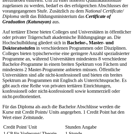
Berufsleben eintreten. Um zu einer höheren Qualifikationsstufe
zugelassen zu werden, bedarf es des erfolgreichen Abschlusses der
vorangegangenen Stufe. Zusätzlich zu dem
National Certificate/
Diploma
stellt das Bildungsministerium das
Certificate of
Graduation (Katunayan)
aus.
Auf tertiärer Ebene bieten Colleges und Universitäten in öffentlicher
oder privater Trägerschaft akademische Bildungsgänge an. Die
Hochschulbildung gliedert sich in
Bachelor-, Master- und
Doktoratsstufen
in verschiedenen Programmen oder Disziplinen.
Colleges bieten typischerweise eine geringere Anzahl spezialisierter
Programme an, während Universitäten mindestens 8 verschiedene
Bachelor-Programme in einem breiten Spektrum von Fächern und
mindestens 2 Master-Programme anbieten müssen. Öffentliche
Universitäten sind alle nicht-konfessionell und bieten ein breites
Spektrum an Programmen mit Englisch als Unterrichtssprache. Es
gibt auch eine Reihe von privaten tertiären Einrichtungen,
konfessionell oder nicht-konfessionell sowie kommerziell oder
nicht-profitorientiert.
Für das Diploma als auch die Bachelor Abschlüsse werden die
Kurse mit Credit Points/ Units angegeben. 1 Credit Point hat den
Wert einer Zeitstunde.
Credit Point/ Unit
Stunden Angabe
1 CP für Vorlesung/ Theorie
1 Stunde