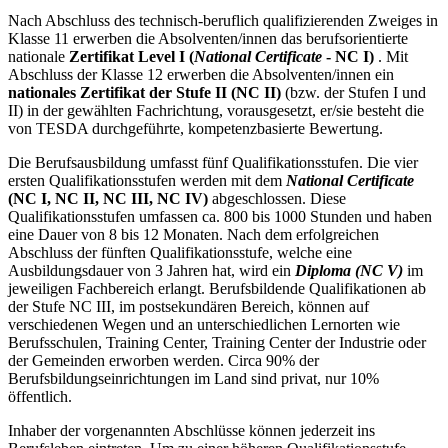
Nach Abschluss des technisch-beruflich qualifizierenden Zweiges in
Klasse 11 erwerben die Absolventen/innen das berufsorientierte
nationale
Zertifikat Level I (
National Certificate
- NC I)
. Mit
Abschluss der Klasse 12 erwerben die Absolventen/innen ein
nationales Zertifikat der Stufe II (NC II)
(bzw. der Stufen I und
II) in der gewählten Fachrichtung, vorausgesetzt, er/sie besteht die
von TESDA durchgeführte, kompetenzbasierte Bewertung.
Die Berufsausbildung umfasst fünf Qualifikationsstufen. Die vier
ersten Qualifikationsstufen werden mit dem
National Certificate
(NC I, NC II, NC III, NC IV)
abgeschlossen. Diese
Qualifikationsstufen umfassen ca. 800 bis 1000 Stunden und haben
eine Dauer von 8 bis 12 Monaten. Nach dem erfolgreichen
Abschluss der fünften Qualifikationsstufe, welche eine
Ausbildungsdauer von 3 Jahren hat, wird ein
Diploma (NC V)
im
jeweiligen Fachbereich erlangt. Berufsbildende Qualifikationen ab
der Stufe NC III, im postsekundären Bereich, können auf
verschiedenen Wegen und an unterschiedlichen Lernorten wie
Berufsschulen, Training Center, Training Center der Industrie oder
der Gemeinden erworben werden. Circa 90% der
Berufsbildungseinrichtungen im Land sind privat, nur 10%
öffentlich.
Inhaber der vorgenannten Abschlüsse können jederzeit ins