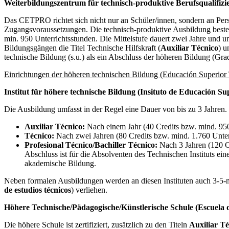
Weiterbildungszentrum für technisch-produktive Berufsqualifi
Das CETPRO richtet sich nicht nur an Schüler/innen, sondern an Person
Zugangsvoraussetzungen. Die technisch-produktive Ausbildung besteh
min. 950 Unterrichtsstunden. Die Mittelstufe dauert zwei Jahre und 
Bildungsgängen die Titel Technische Hilfskraft (
Auxiliar Técnico
) u
technische Bildung (s.u.) als ein Abschluss der höheren Bildung (Gra
Einrichtungen der höheren technischen Bildung (Educación Superior 
Institut für höhere technische Bildung (Insituto de Educación Sup
Die Ausbildung umfasst in der Regel eine Dauer von bis zu 3 Jahren.
Auxiliar Técnico:
Nach einem Jahr (40 Credits bzw. mind. 950 
Técnico:
Nach zwei Jahren (80 Credits bzw. mind. 1.760 Unterr
Profesional Técnico/Bachiller Técnico:
Nach 3 Jahren
(120 C
Abschluss ist für die Absolventen des Technischen Instituts ei
akademische Bildung.
Neben formalen Ausbildungen werden an diesen Instituten auch 3-5-m
de estudios técnicos
) verliehen.
Höhere Technische/Pädagogische/Künstlerische Schule (Escuela 
Die höhere Schule ist zertifiziert, zusätzlich zu den Titeln
Auxiliar Té