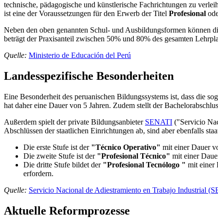
technische, pädagogische und künstlerische Fachrichtungen zu verlei
ist eine der Voraussetzungen für den Erwerb der Titel
Profesional
ode
Neben den oben genannten Schul- und Ausbildungsformen können d
beträgt der Praxisanteil zwischen 50% und 80% des gesamten Lehrplan
Quelle:
Ministerio de Educación del Perú
Landesspezifische Besonderheiten
Eine Besonderheit des peruanischen Bildungssystems ist, dass die soge
hat daher eine Dauer von 5 Jahren. Zudem stellt der Bachelorabschlu
Außerdem spielt der private Bildungsanbieter
SENATI
("Servicio Nac
Abschlüssen der staatlichen Einrichtungen ab, sind aber ebenfalls st
Die erste Stufe ist der
"Técnico Operativo"
mit einer Dauer vo
Die zweite Stufe ist der
"Profesional Técnico"
mit einer Daue
Die dritte Stufe bildet der
"Profesional Tecnólogo "
mit einer
erfordern.
Quelle:
Servicio Nacional de Adiestramiento en Trabajo Industrial (
Aktuelle Reformprozesse