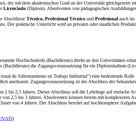
hen, der mit dem akademischen Grad an der Universität gleichgesetzt is
r
Licenciado
(Diplom). Absolventen von pädagogischen Ausbildungen e
ie Abschlüsse
Técnico, Profesional Técnico
und
Profesional
auch im 
s. Der praktische Unterricht wird an privaten oder staatlichen Produk
nannte Hochschulreife (Bachillerato) direkt an den Universitäten erlang
ss (Bachillerato) die Zugangsvoraussetzung für ein Diplomstudium (Lic
ional de Adiestramiento en Trabajo Industrial") eine bedeutende Roll
aatlich anerkannt. Zugangsvoraussetzung ist der Abschluss der Sekundar
n 2 bis 2,5 Jahren. Dieser Abschluss soll die Lehrlinge auf einfache Ar
r von 2,5 bis 3 Jahren. Absolventen können bereits mit komplexeren A
 Dauer von 4 Jahren. Der Abschluss bereitet auf hochkomplexe Aufgabe
SENATI)