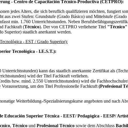
zierung - Centro de Capacitación Técnico-Productiva (CETPRO):
en jedes Alters, die sich beruflich qualifizieren möchten, fungiert som
t aus zwei Stufen: Grundstufe (Grado Básico) und Mittelstufe (Grado
umfasst min. 1.760 Unterrichtsstunden. Neben Berufsbefähigungszertifi
nd Fachkraft (
Técnico
). Der von CETPRO verliehene Titel
"Técnico
do Superior) staatlich anerkannt werden.
Tecnológica - EST / Grado Superior):
erior Tecnológica - I.E.S.T.):
Unterrichtsstunden) kann das staatlich anerkannte Zertifikat als (Tech
ichtsstunden) wird der Titel Fachkraft verliehen.
redits bzw. mind. 2.550 Unterrichtsstunden) wird die Fachhochschulre
ne Voraussetzung, um den Titel Professionelle Fachkraft
(Profesional Té
onatige Weiterbildung-/Spezialisierungskurse angeboten und nach Abs
de Educación Superior Técnica - EEST/ Pedagógica - EESP/ Artíst
cnico
,
Técnico
und
Profesional Técnico
sowie dem Abschluss
Bachil