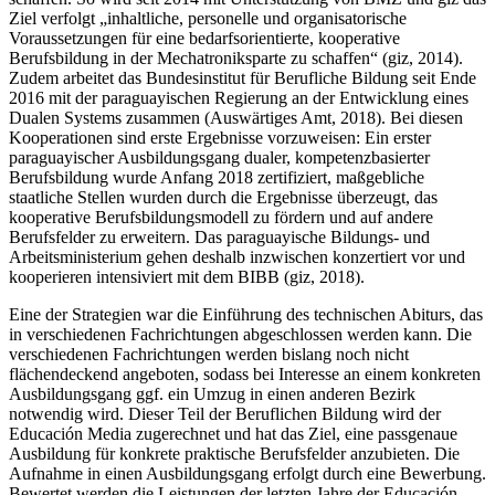
Ziel verfolgt „inhaltliche, personelle und organisatorische
Voraussetzungen für eine bedarfsorientierte, kooperative
Berufsbildung in der Mechatroniksparte zu schaffen“ (giz, 2014).
Zudem arbeitet das Bundesinstitut für Berufliche Bildung seit Ende
2016 mit der paraguayischen Regierung an der Entwicklung eines
Dualen Systems zusammen (Auswärtiges Amt, 2018). Bei diesen
Kooperationen sind erste Ergebnisse vorzuweisen: Ein erster
paraguayischer Ausbildungsgang dualer, kompetenzbasierter
Berufsbildung wurde Anfang 2018 zertifiziert, maßgebliche
staatliche Stellen wurden durch die Ergebnisse überzeugt, das
kooperative Berufsbildungsmodell zu fördern und auf andere
Berufsfelder zu erweitern. Das paraguayische Bildungs- und
Arbeitsministerium gehen deshalb inzwischen konzertiert vor und
kooperieren intensiviert mit dem BIBB (giz, 2018).
Eine der Strategien war die Einführung des technischen Abiturs, das
in verschiedenen Fachrichtungen abgeschlossen werden kann. Die
verschiedenen Fachrichtungen werden bislang noch nicht
flächendeckend angeboten, sodass bei Interesse an einem konkreten
Ausbildungsgang ggf. ein Umzug in einen anderen Bezirk
notwendig wird. Dieser Teil der Beruflichen Bildung wird der
Educación Media zugerechnet und hat das Ziel, eine passgenaue
Ausbildung für konkrete praktische Berufsfelder anzubieten. Die
Aufnahme in einen Ausbildungsgang erfolgt durch eine Bewerbung.
Bewertet werden die Leistungen der letzten Jahre der Educación