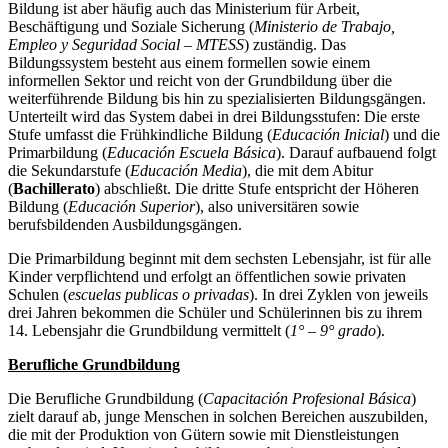
Bildung ist aber häufig auch das Ministerium für Arbeit,
Beschäftigung und Soziale Sicherung (
Ministerio de Trabajo,
Empleo y Seguridad Social – MTESS
) zuständig. Das
Bildungssystem besteht aus einem formellen sowie einem
informellen Sektor und reicht von der Grundbildung über die
weiterführende Bildung bis hin zu spezialisierten Bildungsgängen.
Unterteilt wird das System dabei in drei Bildungsstufen: Die erste
Stufe umfasst die Frühkindliche Bildung (
Educación Inicial
) und die
Primarbildung (
Educación Escuela Básica
). Darauf aufbauend folgt
die Sekundarstufe (
Educación Media
), die mit dem Abitur
(
Bachillerato
) abschließt. Die dritte Stufe entspricht der Höheren
Bildung (
Educación Superior
), also universitären sowie
berufsbildenden Ausbildungsgängen.
Die Primarbildung beginnt mit dem sechsten Lebensjahr, ist für alle
Kinder verpflichtend und erfolgt an öffentlichen sowie privaten
Schulen (
escuelas publicas o privadas
). In drei Zyklen von jeweils
drei Jahren bekommen die Schüler und Schülerinnen bis zu ihrem
14. Lebensjahr die Grundbildung vermittelt (
1° – 9° grado
).
Berufliche Grundbildung
Die Berufliche Grundbildung (
Capacitación Profesional Básica
)
zielt darauf ab, junge Menschen in solchen Bereichen auszubilden,
die mit der Produktion von Gütern sowie mit Dienstleistungen