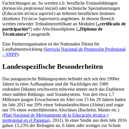
Fachrichtungen an. So werden z.b. berufliche Erstausbildungen
(
formación profesional inicial
) oder technische Spezialisierungen
(
Educación técnica superior
) an höheren beruflichen Insituten
(
Institutos Técnicos Superiores
) angeboten. In diesem Bereich
werden entweder Teilnahmezertifikate an Modulen [
„certificado de
participación“
] oder Abschlussdiplome [
„Diploma de
Técnicatura“
] ausgestellt.
Eine Partnerorganisation ist der Nationalen Dienst für
Laufbahnentwicklung (
Servicio Nacional de Promoción Profesional
– SNPP
).
Landesspezifische Besonderheiten
Das paraguayische Bildungssystem befindet sich seit den 1990er
Jahren in einer Aufbauphase und die Nachfolgen der 1989
endenden Diktatur erschweren teilweise immer noch das Etablieren
eines stabilen Bildungs- und Sozialsystems. Von den etwa 1,7
Millionen jungen Erwachsenen im Alter von 15 bis 29 Jahren hatten
im Jahr 2011 nur 29% einen Sekundarabschluss (Abitur) und sogar
nur 5% einen weiterführenden Abschluss (Bachelor, Master etc.)
(
Plan Nacional de Mejoramiento de la Educación técnica y
profesional en el Paraguay
, 2011). In einer Studie aus dem Jahr 2016
gaben 15,23% der Befragten an, 6 Jahre oder weniger zur Schule