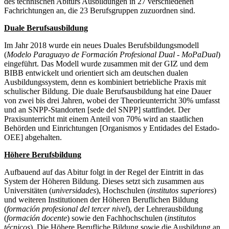
des technischen Abiturs Ausbildungen in 27 verschiedenen
Fachrichtungen an, die 23 Berufsgruppen zuzuordnen sind.
Duale Berufsausbildung
Im Jahr 2018 wurde ein neues Duales Berufsbildungsmodell
(
Modelo Paraguayo de Formación Profesional Dual - MoPaDual
)
eingeführt. Das Modell wurde zusammen mit der GIZ und dem
BIBB entwickelt und orientiert sich am deutschen dualen
Ausbildungssystem, denn es kombiniert betriebliche Praxis mit
schulischer Bildung. Die duale Berufsausbildung hat eine Dauer
von zwei bis drei Jahren, wobei der Theorieunterricht 30% umfasst
und an SNPP-Standorten [sede del SNPP] stattfindet. Der
Praxisunterricht mit einem Anteil von 70% wird an staatlichen
Behörden und Einrichtungen [Organismos y Entidades del Estado-
OEE] abgehalten.
Höhere Berufsbildung
Aufbauend auf das Abitur folgt in der Regel der Eintritt in das
System der Höheren Bildung. Dieses setzt sich zusammen aus
Universitäten (
universidades
), Hochschulen (
institutos superiores
)
und weiteren Institutionen der Höheren Beruflichen Bildung
(
formación profesional del tercer nivel
), der Lehrerausbildung
(
formación docente
) sowie den Fachhochschulen (
institutos
técnicos
). Die Höhere Berufliche Bildung sowie die Ausbildung an