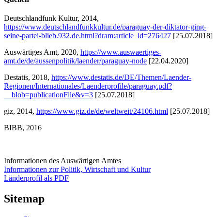
Deutschlandfunk Kultur, 2014,
https://www.deutschlandfunkkultur.de/paraguay-der-diktator-ging-
seine-partei-blieb.932.de.html?dram:article_id=276427
[25.07.2018]
Auswärtiges Amt, 2020,
https://www.auswaertiges-
amt.de/de/aussenpolitik/laender/paraguay-node
[22.04.2020]
Destatis, 2018,
https://www.destatis.de/DE/Themen/Laender-
Regionen/Internationales/Laenderprofile/paraguay.pdf?
__blob=publicationFile&v=3
[25.07.2018]
giz, 2014,
https://www.giz.de/de/weltweit/24106.html
[25.07.2018]
BIBB, 2016
Informationen des Auswärtigen Amtes
Informationen zur Politik, Wirtschaft und Kultur
Länderprofil als PDF
Sitemap