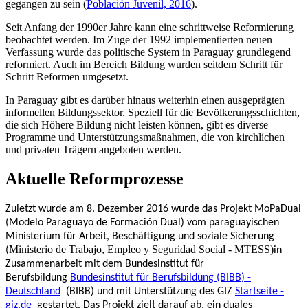
gegangen zu sein (
Población Juvenil, 2016
).
Seit Anfang der 1990er Jahre kann eine schrittweise Reformierung
beobachtet werden. Im Zuge der 1992 implementierten neuen
Verfassung wurde das politische System in Paraguay grundlegend
reformiert. Auch im Bereich Bildung wurden seitdem Schritt für
Schritt Reformen umgesetzt.
In Paraguay gibt es darüber hinaus weiterhin einen ausgeprägten
informellen Bildungssektor. Speziell für die Bevölkerungsschichten,
die sich Höhere Bildung nicht leisten können, gibt es diverse
Programme und Unterstützungsmaßnahmen, die von kirchlichen
und privaten Trägern angeboten werden.
Aktuelle Reformprozesse
Zuletzt wurde am 8.
Dezember 2016 wurde d
as Projekt MoPaDual
(Modelo Paraguayo de Formación Dual) vom
paraguayischen
Ministerium für Arbeit, Beschäftigung und soziale Sicherung
Ministerio de Trabajo, Empleo y Seguridad Social - MTESS)
(
in
Zusammenarbeit mit dem Bundesinstitut für
Berufsbildung
Bundesinstitut für Berufsbildung (BIBB) -
Deutschland
(BIBB) und mit Unterstützung des GIZ
Startseite -
giz.de
gestartet. Das Projekt zielt darauf ab, ein duales