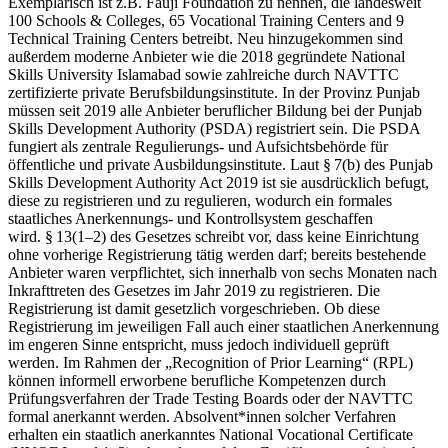
Exemplarisch ist z.B. Fauji Foundation zu nennen, die landesweit
100 Schools & Colleges, 65 Vocational Training Centers and 9
Technical Training Centers betreibt. Neu hinzugekommen sind
außerdem moderne Anbieter wie die 2018 gegründete National
Skills University Islamabad sowie zahlreiche durch NAVTTC
zertifizierte private Berufsbildungsinstitute. In der Provinz Punjab
müssen seit 2019 alle Anbieter beruflicher Bildung bei der Punjab
Skills Development Authority (PSDA) registriert sein. Die PSDA
fungiert als zentrale Regulierungs- und Aufsichtsbehörde für
öffentliche und private Ausbildungsinstitute. Laut § 7(b) des Punjab
Skills Development Authority Act 2019 ist sie ausdrücklich befugt,
diese zu registrieren und zu regulieren, wodurch ein formales
staatliches Anerkennungs- und Kontrollsystem geschaffen
wird. § 13(1–2) des Gesetzes schreibt vor, dass keine Einrichtung
ohne vorherige Registrierung tätig werden darf; bereits bestehende
Anbieter waren verpflichtet, sich innerhalb von sechs Monaten nach
Inkrafttreten des Gesetzes im Jahr 2019 zu registrieren. Die
Registrierung ist damit gesetzlich vorgeschrieben. Ob diese
Registrierung im jeweiligen Fall auch einer staatlichen Anerkennung
im engeren Sinne entspricht, muss jedoch individuell geprüft
werden. Im Rahmen der „Recognition of Prior Learning“ (RPL)
können informell erworbene berufliche Kompetenzen durch
Prüfungsverfahren der Trade Testing Boards oder der NAVTTC
formal anerkannt werden. Absolvent*innen solcher Verfahren
erhalten ein staatlich anerkanntes National Vocational Certificate