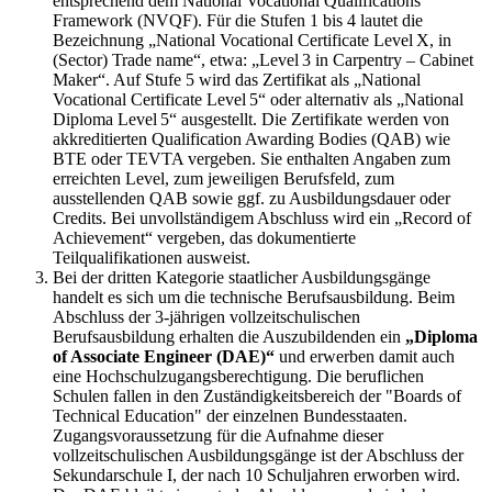
entsprechend dem National Vocational Qualifications
Framework (NVQF). Für die Stufen 1 bis 4 lautet die
Bezeichnung „National Vocational Certificate Level X, in
(Sector) Trade name“, etwa: „Level 3 in Carpentry – Cabinet
Maker“. Auf Stufe 5 wird das Zertifikat als „National
Vocational Certificate Level 5“ oder alternativ als „National
Diploma Level 5“ ausgestellt. Die Zertifikate werden von
akkreditierten Qualification Awarding Bodies (QAB) wie
BTE oder TEVTA vergeben. Sie enthalten Angaben zum
erreichten Level, zum jeweiligen Berufsfeld, zum
ausstellenden QAB sowie ggf. zu Ausbildungsdauer oder
Credits. Bei unvollständigem Abschluss wird ein „Record of
Achievement“ vergeben, das dokumentierte
Teilqualifikationen ausweist.
Bei der dritten Kategorie staatlicher Ausbildungsgänge
handelt es sich um die technische Berufsausbildung. Beim
Abschluss der 3-jährigen vollzeitschulischen
Berufsausbildung erhalten die Auszubildenden ein
„Diploma
of Associate Engineer (DAE)“
und erwerben damit auch
eine Hochschulzugangsberechtigung. Die beruflichen
Schulen fallen in den Zuständigkeitsbereich der "Boards of
Technical Education" der einzelnen Bundesstaaten.
Zugangsvoraussetzung für die Aufnahme dieser
vollzeitschulischen Ausbildungsgänge ist der Abschluss der
Sekundarschule I, der nach 10 Schuljahren erworben wird.