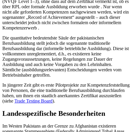
(NVQF Level 1–3), ohne dass auf dem Zertifikat vermerkt ist, ob es
über RPL oder formale Ausbildung erworben wurde . Nur wenn
nicht alle geforderten Kompetenzen nachgewiesen werden, wird ein
sogenannter „Record of Achievement“ ausgestellt – auch dieser
unterscheidet jedoch nicht zwischen formalem oder informellem
Kompetenzerwerb .
Die quantitative bedeutendste Säule der pakistanischen
Berufsausbildung stellt jedoch die sogenannte traditionelle
Berufsausbildung dar (informelle betriebliche Ausbildung). Diese ist
vollkommen unreglementiert, d.h., es existieren keine
Zugangsvoraussetzungen, keine Regelungen zur Dauer der
Ausbildung und auch keine Vorgaben zu den Lehrinhalten.
Sämtliche (ausbildungsrelevanten) Entscheidungen werden vom
Betriebsinhaber getroffen.
In jüngerer Zeit gibt es erste Pilotprojekte zur Kompetenzfeststellung
von Personen, die eine traditionelle Berufsausbildung durchlaufen
haben, um ihnen ein staatlich anerkanntes Zertifikat auszustellen
(siehe
Trade Testing Board
).
Landesspezifische Besonderheiten
Im Westen Pakistans an der Grenze zu Afghanistan existieren
sogenannte Stammesgebiete (Federally Administered Tribal Areas,