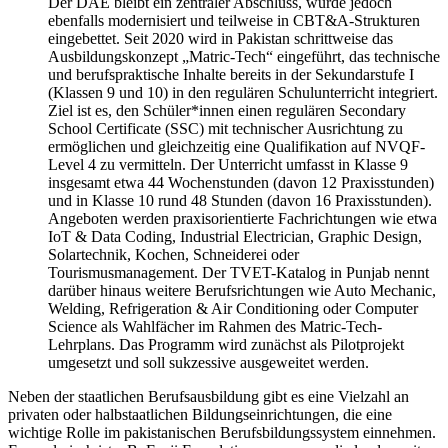
Der DAE bleibt ein zentraler Abschluss, wurde jedoch
ebenfalls modernisiert und teilweise in CBT&A-Strukturen
eingebettet. Seit 2020 wird in Pakistan schrittweise das
Ausbildungskonzept „Matric-Tech“ eingeführt, das technische
und berufspraktische Inhalte bereits in der Sekundarstufe I
(Klassen 9 und 10) in den regulären Schulunterricht integriert.
Ziel ist es, den Schüler*innen einen regulären Secondary
School Certificate (SSC) mit technischer Ausrichtung zu
ermöglichen und gleichzeitig eine Qualifikation auf NVQF-
Level 4 zu vermitteln. Der Unterricht umfasst in Klasse 9
insgesamt etwa 44 Wochenstunden (davon 12 Praxisstunden)
und in Klasse 10 rund 48 Stunden (davon 16 Praxisstunden).
Angeboten werden praxisorientierte Fachrichtungen wie etwa
IoT & Data Coding, Industrial Electrician, Graphic Design,
Solartechnik, Kochen, Schneiderei oder
Tourismusmanagement. Der TVET-Katalog in Punjab nennt
darüber hinaus weitere Berufsrichtungen wie Auto Mechanic,
Welding, Refrigeration & Air Conditioning oder Computer
Science als Wahlfächer im Rahmen des Matric-Tech-
Lehrplans. Das Programm wird zunächst als Pilotprojekt
umgesetzt und soll sukzessive ausgeweitet werden.
Neben der staatlichen Berufsausbildung gibt es eine Vielzahl an
privaten oder halbstaatlichen Bildungseinrichtungen, die eine
wichtige Rolle im pakistanischen Berufsbildungssystem einnehmen.