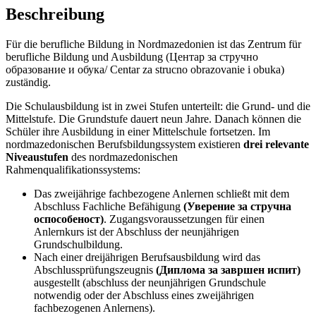
Beschreibung
Für die berufliche Bildung in Nordmazedonien ist das Zentrum für
berufliche Bildung und Ausbildung (Центар за стручно
образование и обука/ Centar za strucno obrazovanie i obuka)
zuständig.
Die Schulausbildung ist in zwei Stufen unterteilt: die Grund- und die
Mittelstufe. Die Grundstufe dauert neun Jahre. Danach können die
Schüler ihre Ausbildung in einer Mittelschule fortsetzen. Im
nordmazedonischen Berufsbildungssystem existieren
drei relevante
Niveaustufen
des nordmazedonischen
Rahmenqualifikationssystems:
Das zweijährige fachbezogene Anlernen schließt mit dem
Abschluss Fachliche Befähigung
(Уверение за стручна
оспособеност)
. Zugangsvoraussetzungen für einen
Anlernkurs ist der Abschluss der neunjährigen
Grundschulbildung.
Nach einer dreijährigen Berufsausbildung wird das
Abschlussprüfungszeugnis
(Диплома за завршен испит)
ausgestellt (abschluss der neunjährigen Grundschule
notwendig oder der Abschluss eines zweijährigen
fachbezogenen Anlernens).