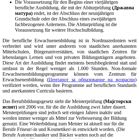
Die Voraussetzung für den Beginn einer vierjährigen
berufliche Ausbildung, die mit der Abiturprüfung
(Државна
матура)
endet, ist der Abschluss der neunjährigen
Grundschule oder der Abschluss eines zweijährigen
fachbezogenen Anlernens. Die Abiturprüfung ist die
Voraussetzung für weitere Hochschulbildung.
Die berufliche Erwachsenenbildung ist in Nordmazedonien weit
verbreitet und wird unter anderem von staatlichen anerkannten
Mittelschulen, Bürgeruniversitäten, von staatlichen Zentren für
lebenslanges Lernen und von privaten Bildungsträgern angeboten.
Diese Art der Ausbildung findet meistens berufsbegleitend statt und
umfasst in der Regel weniger als 1.000 Stunden. Non-formale
Erwachsenenbildungsprogramme können vom Zentrum für
Erwachsenenbildung (
Центарот за образование на возрасни
)
verifiziert werden, wenn ihre Programme auf beruflichen Standards
und anerkannten Curricula basieren.
Das Berufsbildungsgesetz sieht die Meisterprüfung
(Мајсторски
испит)
seit 2006 vor, für die die Ausbildung zwei Jahre dauert.
Meisterprüfungen sind jedoch seit einigen Jahren inaktiv und
werden immer weniger als Mittel zur Verbesserung der Bildung
genutzt. Eine Weiterbildung zum Meister ist aktuell nur für die
Berufe Friseur/-in und Kosmetiker/-in entwickelt worden. (Die
Berufe Automechaniker und Bäcker warten noch auf die