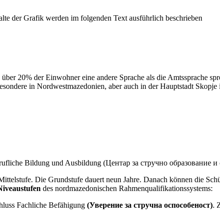
n über 20% der Einwohner eine andere Sprache als die Amtssprache sp
sondere in Nordwestmazedonien, aber auch in der Hauptstadt Skopje i
erufliche Bildung und Ausbildung (Центар за стручно образование и о
 Mittelstufe. Die Grundstufe dauert neun Jahre. Danach können die Schül
 Niveaustufen
des nordmazedonischen Rahmenqualifikationssystems:
hluss Fachliche Befähigung
(Уверение за стручна оспособеност)
. 