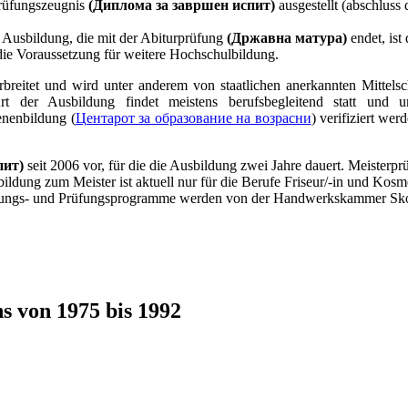
rüfungszeugnis
(Диплома за завршен испит)
ausgestellt (abschluss
e Ausbildung, die mit der Abiturprüfung
(Државна матура)
endet, is
die Voraussetzung für weitere Hochschulbildung.
reitet und wird unter anderem von staatlichen anerkannten Mittelschu
rt der Ausbildung findet meistens berufsbegleitend statt und 
nenbildung (
Центарот за образование на возрасни
) verifiziert we
пит)
seit 2006 vor, für die die Ausbildung zwei Jahre dauert. Meisterp
bildung zum Meister ist aktuell nur für die Berufe Friseur/-in und Ko
ildungs- und Prüfungsprogramme werden von der Handwerkskammer Skop
s von 1975 bis 1992