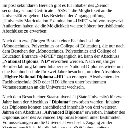
Im post-sekundären Bereich gibt es für Inhaber des „Senior
secondary school Certificate – SSSC“ die Möglichkeit an die
Universität zu gehen. Das Bestehen der Zugangsprüfung
„University Matriculation Examination –UME“ wird vorausgesetzt.
Außerdem haben sie die Möglichkeit weitere höhere berufsbildende
Abschlüsse zu erwerben:
Nach dem zweijährigen Besuch einer Fachhochschule
(Monotechnics, Polytechnics or College of Education), die nur nach
dem Bestehen der „Monotechnics, Polytechnics and College of
Education Entrance –MPCE“ zugänglich ist, kann der Abschluss
„
National Diploma -ND
“ erworben werden. Nach einjähriger
Berufserfahrung können Inhaber des National Diplomas wiederum
eine Fachhochschule für zwei Jahre besuchen, um den Abschluss
„
Higher National Diploma –HD
“ zu erlangen. Absolventen der
Fachhochschule (ND oder HD) können unter bestimmten
Voraussetzungen an die Universität wechseln.
Nach dem Besuch einer Staatsuniversität (State University) für zwei
Jahre kann der Abschluss
"Diploma“
erworben werden. Inhaber
des Diplomas können anschließend innerhalb von drei weiteren
Jahren den Abschluss „
Advanced Diploma
“ erwerben. Inhaber des
Diplomas oder des Advanced Diplomas können unter bestimmten
Voraussetzungen an die Universität wechseln. Zugang zu der
Staatsuniversität ist für alle Inhaber des SSSC ohne weitere