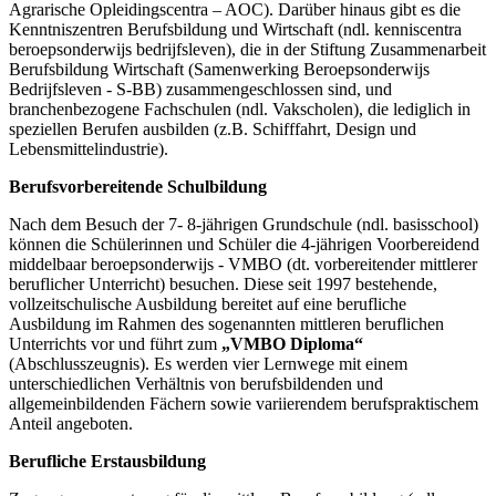
Agrarische Opleidingscentra – AOC). Darüber hinaus gibt es die
Kenntniszentren Berufsbildung und Wirtschaft (ndl. kenniscentra
beroepsonderwijs bedrijfsleven), die in der Stiftung Zusammenarbeit
Berufsbildung Wirtschaft (Samenwerking Beroepsonderwijs
Bedrijfsleven - S-BB) zusammengeschlossen sind, und
branchenbezogene Fachschulen (ndl. Vakscholen), die lediglich in
speziellen Berufen ausbilden (z.B. Schifffahrt, Design und
Lebensmittelindustrie).
Berufsvorbereitende Schulbildung
Nach dem Besuch der 7- 8-jährigen Grundschule (ndl. basisschool)
können die Schülerinnen und Schüler die 4-jährigen
Voorbereidend
middelbaar beroepsonderwijs - VMBO (dt. vorbereitender mittlerer
beruflicher Unterricht) besuchen. Diese seit 1997 bestehende,
vollzeitschulische Ausbildung bereitet auf eine berufliche
Ausbildung im Rahmen des sogenannten mittleren beruflichen
Unterrichts vor und führt zum
„VMBO Diploma“
(Abschlusszeugnis). Es werden vier Lernwege mit einem
unterschiedlichen Verhältnis von berufsbildenden und
allgemeinbildenden Fächern sowie variierendem berufspraktischem
Anteil angeboten.
Berufliche Erstausbildung