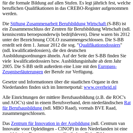
für die formale Bildung auf allen Stufen. Es legt jährlich fest, welche
beruflichen Qualifikationen in das CREBO-Register aufgenommen
werden.
Die
Stiftung Zusammenarbeit Berufsbildung Wirtschaft
(S-BB) ist
ein Zusammenschluss der Zentren für Berufsbildung Wirtschaft (ndl.
kenniscentra beroepsonderwijs bedrijfsleven). Diese waren bis 2012
unter der Bezeichnung COLO zusammengeschlossen. Die S-BB
erstellt seit dem 1. Januar 2012 die sog. "
Qualifikationsdossiers
"
(ndl. kwalificatiedossiers), die den deutschen
Ausbildungsordnungen ähneln. Auf der Seite der S-BB finden Sie
viele kwalificatiedossiers bzw. Ausbildungsinhalte ab dem Jahr
2005. Die S-BB stellt außerdem eine Liste mit den
Europass-
Zeugniserläuterungen
der Berufe zur Verfügung.
Gesetze und Informationen über die staatlichen Organe in den
Niederlanden finden sich im Internetportal:
www.overheid.nl
Alle Einrichtungen der mittlere Berufsausbildung (z.B. die ROC's
und AOC's) sind in einem Berufsverband, dem niederländischen
Rat
für Berufsausbildung
(ndl. MBO Raad), vormals BVE Raad,
zusammengeschlossen.
Das
Zentrum für Innovation in der Ausbildung
(ndl. Centrum van
Innovatie voor Opleidingen - CINOP) in den Niederlanden ist eine