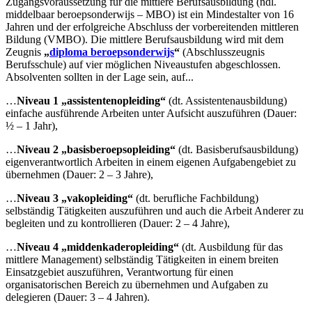
Zugangsvoraussetzung für die mittlere Berufsausbildung (ndl.
middelbaar beroepsonderwijs – MBO) ist ein Mindestalter von 16
Jahren und der erfolgreiche Abschluss der vorbereitenden mittleren
Bildung (VMBO). Die mittlere Berufsausbildung wird mit dem
Zeugnis
„
diploma beroepsonderwijs
“
(Abschlusszeugnis
Berufsschule) auf vier möglichen Niveaustufen abgeschlossen.
Absolventen sollten in der Lage sein, auf...
…
Niveau 1 „assistentenopleiding“
(dt. Assistentenausbildung)
einfache ausführende Arbeiten unter Aufsicht auszuführen (Dauer:
½ – 1 Jahr),
…
Niveau 2
„basisberoepsopleiding“
(dt. Basisberufsausbildung)
eigenverantwortlich Arbeiten in einem eigenen Aufgabengebiet zu
übernehmen (Dauer: 2 – 3 Jahre),
…
Niveau 3
„vakopleiding“
(dt. berufliche Fachbildung)
selbständig Tätigkeiten auszuführen und auch die Arbeit Anderer zu
begleiten und zu kontrollieren (Dauer: 2 – 4 Jahre),
…
Niveau 4 „middenkaderopleiding“
(dt. Ausbildung für das
mittlere Management) selbständig Tätigkeiten in einem breiten
Einsatzgebiet auszuführen, Verantwortung für einen
organisatorischen Bereich zu übernehmen und Aufgaben zu
delegieren (Dauer: 3 – 4 Jahren).