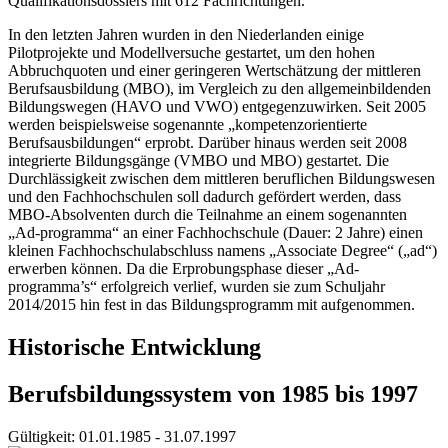
Qualifikationsdossiers mit 612 Fachrichtungen.
In den letzten Jahren wurden in den Niederlanden einige
Pilotprojekte und Modellversuche gestartet, um den hohen
Abbruchquoten und einer geringeren Wertschätzung der mittleren
Berufsausbildung (MBO), im Vergleich zu den allgemeinbildenden
Bildungswegen (HAVO und VWO) entgegenzuwirken. Seit 2005
werden beispielsweise sogenannte „kompetenzorientierte
Berufsausbildungen“ erprobt. Darüber hinaus werden seit 2008
integrierte Bildungsgänge (VMBO und MBO) gestartet. Die
Durchlässigkeit zwischen dem mittleren beruflichen Bildungswesen
und den Fachhochschulen soll dadurch gefördert werden, dass
MBO-Absolventen durch die Teilnahme an einem sogenannten
„Ad-programma“ an einer Fachhochschule (Dauer: 2 Jahre) einen
kleinen Fachhochschulabschluss namens „Associate Degree“ („ad“)
erwerben können. Da die Erprobungsphase dieser „Ad-
programma’s“ erfolgreich verlief, wurden sie zum Schuljahr
2014/2015 hin fest in das Bildungsprogramm mit aufgenommen.
Historische Entwicklung
Berufsbildungssystem von 1985 bis 1997
Gültigkeit:
01.01.1985 - 31.07.1997