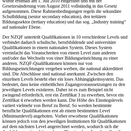
wurde erstmals am 1. Juli 2010 eingeführt und mit der
Gesetzesänderung vom August 2011 vollständig in das Gesetz
aufgenommen. Diese Rahmenbedingungen regeln die sekundäre
Schulbildung (senior secondary education), den tertiären
Bildungssektor (tertiary education) und das sog. „Industry training“
auf nationaler Ebene.
Der NZQF unterteilt Qualifikationen in 10 verschiedene Levels und
verbindet dadurch schulische, berufsbildende und universitäre
Qualifikationen in einem nationalen System. Dieses System
vereinfacht das Voranschreiten von einem Level zum anderen
und/oder das Wechseln von einer Bildungseinrichtung zu einer
anderen. NZQF-Qualifikationen können nur von
Bildungseinrichtungen vergeben werben, die national akkreditiert
sind. Die Abschlüsse sind national anerkannt. Zwischen den
einzelnen Levels besteht eher ein loses Abhängigkeitssystem. Das
bedeutet, dass keine einheitlichen Zugangsvoraussetzungen zu den
jeweiligen Levels existieren. Daher ist es zum Beispiel nicht
zwingend erforderlich, erst ein Zertifikat 3 zu erwerben, bevor ein
Zertifikat 4 erworben werden kann. Die Höhe des Einstiegslevels
variiert vielmehr von Beruf zu Beruf. So werden bestimmte
berufliche Qualifikationen erst ab einem bestimmten Level
(Minimumlevel) angeboten. Vorher erworbene Qualifikationen
können jedoch von den jeweiligen Institutionen für Qualifikationen
auf dem nächsten Level angerechnet werden, wodurch sich die