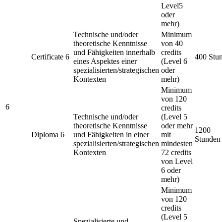
Level5
oder
mehr)
Technische und/oder
Minimum
theoretische Kenntnisse
von 40
und Fähigkeiten innerhalb
credits
Certificate 6
400 Stu
eines Aspektes einer
(Level 6
spezialisierten/strategischen
oder
Kontexten
mehr)
Minimum
von 120
6
credits
Technische und/oder
(Level 5
theoretische Kenntnisse
oder mehr
1200
Diploma 6
und Fähigkeiten in einer
mit
Stunden
spezialisierten/strategischen
mindesten
Kontexten
72 credits
von Level
6 oder
mehr)
Minimum
von 120
credits
(Level 5
Spezialisierte und