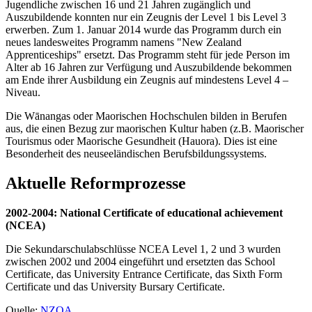
Jugendliche zwischen 16 und 21 Jahren zugänglich und
Auszubildende konnten nur ein Zeugnis der Level 1 bis Level 3
erwerben. Zum 1. Januar 2014 wurde das Programm durch ein
neues landesweites Programm namens "New Zealand
Apprenticeships" ersetzt. Das Programm steht für jede Person im
Alter ab 16 Jahren zur Verfügung und Auszubildende bekommen
am Ende ihrer Ausbildung ein Zeugnis auf mindestens Level 4 –
Niveau.
Die Wānangas oder Maorischen Hochschulen bilden in Berufen
aus, die einen Bezug zur maorischen Kultur haben (z.B. Maorischer
Tourismus oder Maorische Gesundheit (Hauora). Dies ist eine
Besonderheit des neuseeländischen Berufsbildungssystems.
Aktuelle Reformprozesse
2002-2004: National Certificate of educational achievement
(NCEA)
Die Sekundarschulabschlüsse NCEA Level 1, 2 und 3 wurden
zwischen 2002 und 2004 eingeführt und ersetzten das School
Certificate, das University Entrance Certificate, das Sixth Form
Certificate und das University Bursary Certificate.
Quelle:
NZQA