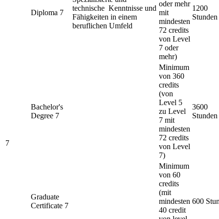
oder mehr
technische Kenntnisse und
1200
Diploma 7
mit
Fähigkeiten in einem
Stunden
mindesten
beruflichen Umfeld
72 credits
von Level
7 oder
mehr)
Minimum
von 360
credits
(von
Level 5
Bachelor's
3600
zu Level
Degree 7
Stunden
7 mit
mindesten
72 credits
7
von Level
7)
Minimum
von 60
credits
(mit
Graduate
mindesten
600 Stu
Certificate 7
40 credit
von level