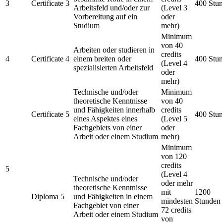
3
Certificate 3
400 Stu
Arbeitsfeld und/oder zur
(Level 3
Vorbereitung auf ein
oder
Studium
mehr)
Minimum
von 40
Arbeiten oder studieren in
credits
4
Certificate 4
einem breiten oder
400 Stu
(Level 4
spezialisierten Arbeitsfeld
oder
mehr)
Technische und/oder
Minimum
theoretische Kenntnisse
von 40
und Fähigkeiten innerhalb
credits
Certificate 5
400 Stu
eines Aspektes eines
(Level 5
Fachgebiets von einer
oder
Arbeit oder einem Studium
mehr)
Minimum
von 120
credits
5
(Level 4
Technische und/oder
oder mehr
theoretische Kenntnisse
mit
1200
Diploma 5
und Fähigkeiten in einem
mindesten
Stunden
Fachgebiet von einer
72 credits
Arbeit oder einem Studium
von