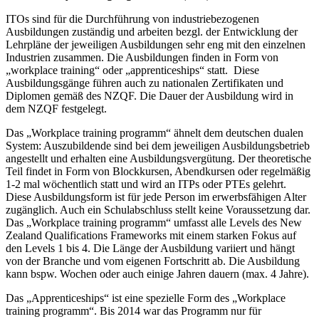
ITOs sind für die Durchführung von industriebezogenen
Ausbildungen zuständig und arbeiten bezgl. der Entwicklung der
Lehrpläne der jeweiligen Ausbildungen sehr eng mit den einzelnen
Industrien zusammen. Die Ausbildungen finden in Form von
„workplace training“ oder „apprenticeships“ statt. Diese
Ausbildungsgänge führen auch zu nationalen Zertifikaten und
Diplomen gemäß des NZQF. Die Dauer der Ausbildung wird in
dem NZQF festgelegt.
Das „Workplace training programm“ ähnelt dem deutschen dualen
System: Auszubildende sind bei dem jeweiligen Ausbildungsbetrieb
angestellt und erhalten eine Ausbildungsvergütung. Der theoretische
Teil findet in Form von Blockkursen, Abendkursen oder regelmäßig
1-2 mal wöchentlich statt und wird an ITPs oder PTEs gelehrt.
Diese Ausbildungsform ist für jede Person im erwerbsfähigen Alter
zugänglich. Auch ein Schulabschluss stellt keine Voraussetzung dar.
Das „Workplace training programm“ umfasst alle Levels des New
Zealand Qualifications Frameworks mit einem starken Fokus auf
den Levels 1 bis 4. Die Länge der Ausbildung variiert und hängt
von der Branche und vom eigenen Fortschritt ab. Die Ausbildung
kann bspw. Wochen oder auch einige Jahren dauern (max. 4 Jahre).
Das „Apprenticeships“ ist eine spezielle Form des „Workplace
training programm“. Bis 2014 war das Programm nur für