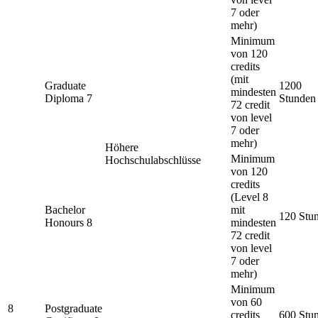
7 oder
mehr)
Minimum
von 120
credits
(mit
Graduate
1200
mindesten
Diploma 7
Stunden
72 credit
von level
7 oder
mehr)
Höhere
Minimum
Hochschulabschlüsse
von 120
credits
(Level 8
Bachelor
mit
120 Stu
Honours 8
mindesten
72 credit
von level
7 oder
mehr)
Minimum
von 60
8
Postgraduate
credits
600 Stu