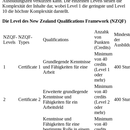
Ausbildungszeit verkürzen kann. Die einzelnen Levels stellen die
Komplexität der Inhalte dar, wobei Level 1 die geringste und Level
10 die höchste Komplexität darstellt.
Die Level des New Zealand Qualifications Framework (NZQF)
Anzahk
Mindest
NZQF-
NZQF-
von
Qualifications
der
Levels
Types
Punkten
Ausbild
(Credits)
Minimum
von 40
Grundlegende Kenntnisse
credits
1
Certificate 1
und Fähigkeiten für eine
400 Stu
(Level 1
Arbeit
oder
mehr)
Minimum
Erweiterte grundlegende
von 40
Kenntnisse und
credits
2
Certificate 2
400 Stu
Fähigkeiten für ein
(Level 2
Arbeitsfeld
oder
mehr)
Kenntnisse und
Minimum
Fähigkeiten für eine
von 40
bestimmte Rolle in einem
credits