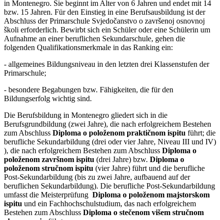
in Montenegro. Sie beginnt im Alter von 6 Jahren und endet mit 14
bzw. 15 Jahren. Für den Einstieg in eine Berufsausbildung ist der
Abschluss der Primarschule Svjedočanstvo o završenoj osnovnoj
školi
erforderlich. Bewirbt sich ein Schüler oder eine Schülerin um
Aufnahme an einer beruflichen Sekundarschule, gehen die
folgenden Qualifikationsmerkmale in das Ranking ein:
- allgemeines Bildungsniveau in den letzten drei Klassenstufen der
Primarschule;
- besondere Begabungen bzw. Fähigkeiten, die für den
Bildungserfolg wichtig sind.
Die Berufsbildung in Montenegro gliedert sich in die
Berufsgrundbildung (zwei Jahre), die nach erfolgreichem Bestehen
zum Abschluss
Diploma o položenom praktičnom ispitu
führt; die
berufliche Sekundarbildung (drei oder vier Jahre, Niveau III und IV)
), die nach erfolgreichem Bestehen zum Abschluss
Diploma o
položenom završnom ispitu
(drei Jahre)
bzw.
Diploma o
položenom stručnom ispitu
(vier Jahre) führt und die berufliche
Post-Sekundarbildung (bis zu zwei Jahre, aufbauend auf der
beruflichen Sekundarbildung). Die berufliche Post-Sekundarbildung
umfasst die Meisterprüfung
Diploma o položenom majstorskom
ispitu
und ein Fachhochschulstudium, das nach erfolgreichem
Bestehen zum Abschluss
Diploma o stečenom višem stručnom