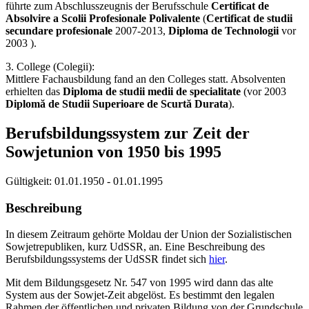
führte zum Abschlusszeugnis der Berufsschule
Certificat de
Absolvire a Scolii Profesionale Polivalente
(
Certificat de studii
secundare profesionale
2007-2013,
Diploma de Technologii
vor
2003 ).
3. College (Colegii):
Mittlere Fachausbildung fand an den Colleges statt. Absolventen
erhielten das
Diploma de studii medii de specialitate
(vor 2003
Diplomă de Studii Superioare de Scurtă Durata
).
Berufsbildungssystem zur Zeit der
Sowjetunion von 1950 bis 1995
Gültigkeit:
01.01.1950 - 01.01.1995
Beschreibung
In diesem Zeitraum gehörte Moldau der Union der Sozialistischen
Sowjetrepubliken, kurz UdSSR, an. Eine Beschreibung des
Berufsbildungssystems der UdSSR findet sich
hier
.
Mit dem Bildungsgesetz Nr. 547 von 1995 wird dann das alte
System aus der Sowjet-Zeit abgelöst. Es bestimmt den legalen
Rahmen der öffentlichen und privaten Bildung von der Grundschule