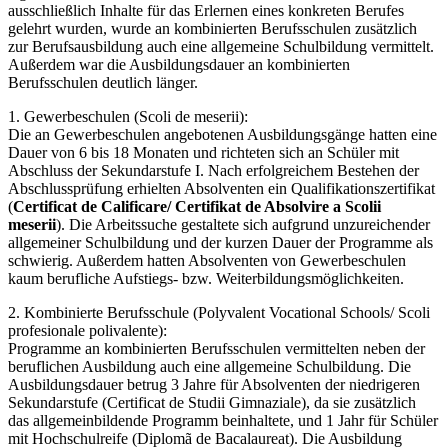
ausschließlich Inhalte für das Erlernen eines konkreten Berufes
gelehrt wurden, wurde an kombinierten Berufsschulen zusätzlich
zur Berufsausbildung auch eine allgemeine Schulbildung vermittelt.
Außerdem war die Ausbildungsdauer an kombinierten
Berufsschulen deutlich länger.
1. Gewerbeschulen (Scoli de meserii):
Die an Gewerbeschulen angebotenen Ausbildungsgänge hatten eine
Dauer von 6 bis 18 Monaten und richteten sich an Schüler mit
Abschluss der Sekundarstufe I. Nach erfolgreichem Bestehen der
Abschlussprüfung erhielten Absolventen ein Qualifikationszertifikat
(
Certificat de Calificare/ Certifikat de Absolvire a Scolii
meserii
). Die Arbeitssuche gestaltete sich aufgrund unzureichender
allgemeiner Schulbildung und der kurzen Dauer der Programme als
schwierig. Außerdem hatten Absolventen von Gewerbeschulen
kaum berufliche Aufstiegs- bzw. Weiterbildungsmöglichkeiten.
2. Kombinierte Berufsschule (Polyvalent Vocational Schools/ Scoli
profesionale polivalente):
Programme an kombinierten Berufsschulen vermittelten neben der
beruflichen Ausbildung auch eine allgemeine Schulbildung. Die
Ausbildungsdauer betrug 3 Jahre für Absolventen der niedrigeren
Sekundarstufe (Certificat de Studii Gimnaziale), da sie zusätzlich
das allgemeinbildende Programm beinhaltete, und 1 Jahr für Schüler
mit Hochschulreife (Diplomã de Bacalaureat). Die Ausbildung