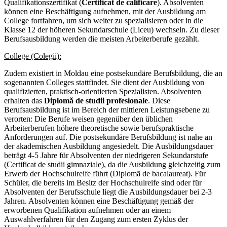
Qualifikationszertifikat (
Certificat de calificare
). Absolventen
können eine Beschäftigung aufnehmen, mit der Ausbildung am
College fortfahren, um sich weiter zu spezialisieren oder in die
Klasse 12 der höheren Sekundarschule (Liceu) wechseln. Zu dieser
Berufsausbildung werden die meisten Arbeiterberufe gezählt.
College (Colegii):
Zudem existiert in Moldau eine postsekundäre Berufsbildung, die an
sogenannten Colleges stattfindet. Sie dient der Ausbildung von
qualifizierten, praktisch-orientierten Spezialisten. Absolventen
erhalten das
Diplomă de studii profesionale
. Diese
Berufsausbildung ist im Bereich der mittleren Leistungsebene zu
verorten: Die Berufe weisen gegenüber den üblichen
Arbeiterberufen höhere theoretische sowie berufspraktische
Anforderungen auf. Die postsekundäre Berufsbildung ist nahe an
der akademischen Ausbildung angesiedelt. Die Ausbildungsdauer
beträgt 4-5 Jahre für Absolventen der niedrigeren Sekundarstufe
(Certificat de studii gimnaziale), da die Ausbildung gleichzeitig zum
Erwerb der Hochschulreife führt (Diplomã de bacalaureat). Für
Schüler, die bereits im Besitz der Hochschulreife sind oder für
Absolventen der Berufsschule liegt die Ausbildungsdauer bei 2-3
Jahren. Absolventen können eine Beschäftigung gemäß der
erworbenen Qualifikation aufnehmen oder an einem
Auswahlverfahren für den Zugang zum ersten Zyklus der