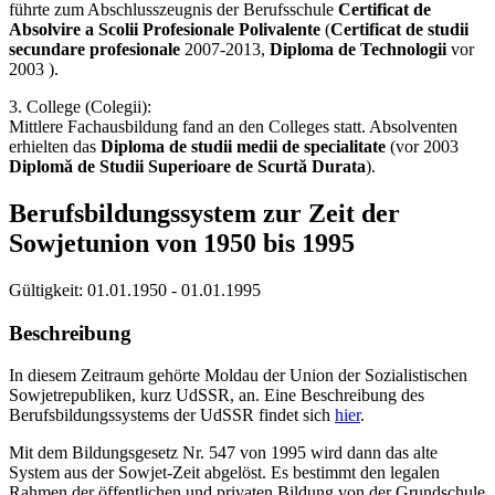
führte zum Abschlusszeugnis der Berufsschule
Certificat de
Absolvire a Scolii Profesionale Polivalente
(
Certificat de studii
secundare profesionale
2007-2013,
Diploma de Technologii
vor
2003 ).
3. College (Colegii):
Mittlere Fachausbildung fand an den Colleges statt. Absolventen
erhielten das
Diploma de studii medii de specialitate
(vor 2003
Diplomă de Studii Superioare de Scurtă Durata
).
Berufsbildungssystem zur Zeit der
Sowjetunion von 1950 bis 1995
Gültigkeit:
01.01.1950 - 01.01.1995
Beschreibung
In diesem Zeitraum gehörte Moldau der Union der Sozialistischen
Sowjetrepubliken, kurz UdSSR, an. Eine Beschreibung des
Berufsbildungssystems der UdSSR findet sich
hier
.
Mit dem Bildungsgesetz Nr. 547 von 1995 wird dann das alte
System aus der Sowjet-Zeit abgelöst. Es bestimmt den legalen
Rahmen der öffentlichen und privaten Bildung von der Grundschule