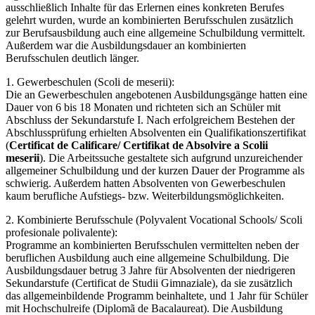
ausschließlich Inhalte für das Erlernen eines konkreten Berufes
gelehrt wurden, wurde an kombinierten Berufsschulen zusätzlich
zur Berufsausbildung auch eine allgemeine Schulbildung vermittelt.
Außerdem war die Ausbildungsdauer an kombinierten
Berufsschulen deutlich länger.
1. Gewerbeschulen (Scoli de meserii):
Die an Gewerbeschulen angebotenen Ausbildungsgänge hatten eine
Dauer von 6 bis 18 Monaten und richteten sich an Schüler mit
Abschluss der Sekundarstufe I. Nach erfolgreichem Bestehen der
Abschlussprüfung erhielten Absolventen ein Qualifikationszertifikat
(
Certificat de Calificare/ Certifikat de Absolvire a Scolii
meserii
). Die Arbeitssuche gestaltete sich aufgrund unzureichender
allgemeiner Schulbildung und der kurzen Dauer der Programme als
schwierig. Außerdem hatten Absolventen von Gewerbeschulen
kaum berufliche Aufstiegs- bzw. Weiterbildungsmöglichkeiten.
2. Kombinierte Berufsschule (Polyvalent Vocational Schools/ Scoli
profesionale polivalente):
Programme an kombinierten Berufsschulen vermittelten neben der
beruflichen Ausbildung auch eine allgemeine Schulbildung. Die
Ausbildungsdauer betrug 3 Jahre für Absolventen der niedrigeren
Sekundarstufe (Certificat de Studii Gimnaziale), da sie zusätzlich
das allgemeinbildende Programm beinhaltete, und 1 Jahr für Schüler
mit Hochschulreife (Diplomã de Bacalaureat). Die Ausbildung