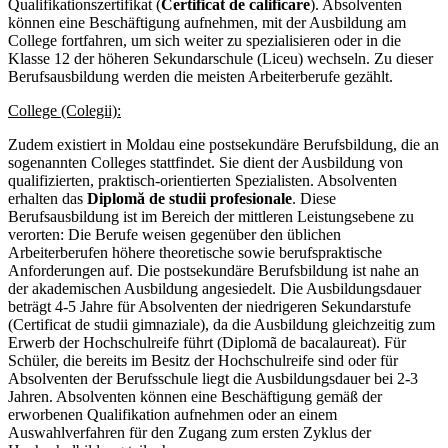
Qualifikationszertifikat (
Certificat de calificare
). Absolventen
können eine Beschäftigung aufnehmen, mit der Ausbildung am
College fortfahren, um sich weiter zu spezialisieren oder in die
Klasse 12 der höheren Sekundarschule (Liceu) wechseln. Zu dieser
Berufsausbildung werden die meisten Arbeiterberufe gezählt.
College (Colegii):
Zudem existiert in Moldau eine postsekundäre Berufsbildung, die an
sogenannten Colleges stattfindet. Sie dient der Ausbildung von
qualifizierten, praktisch-orientierten Spezialisten. Absolventen
erhalten das
Diplomă de studii profesionale
. Diese
Berufsausbildung ist im Bereich der mittleren Leistungsebene zu
verorten: Die Berufe weisen gegenüber den üblichen
Arbeiterberufen höhere theoretische sowie berufspraktische
Anforderungen auf. Die postsekundäre Berufsbildung ist nahe an
der akademischen Ausbildung angesiedelt. Die Ausbildungsdauer
beträgt 4-5 Jahre für Absolventen der niedrigeren Sekundarstufe
(Certificat de studii gimnaziale), da die Ausbildung gleichzeitig zum
Erwerb der Hochschulreife führt (Diplomã de bacalaureat). Für
Schüler, die bereits im Besitz der Hochschulreife sind oder für
Absolventen der Berufsschule liegt die Ausbildungsdauer bei 2-3
Jahren. Absolventen können eine Beschäftigung gemäß der
erworbenen Qualifikation aufnehmen oder an einem
Auswahlverfahren für den Zugang zum ersten Zyklus der