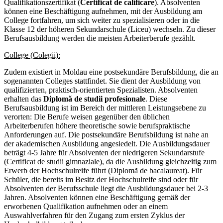
Qualifikationszertifikat (
Certificat de calificare
). Absolventen
können eine Beschäftigung aufnehmen, mit der Ausbildung am
College fortfahren, um sich weiter zu spezialisieren oder in die
Klasse 12 der höheren Sekundarschule (Liceu) wechseln. Zu dieser
Berufsausbildung werden die meisten Arbeiterberufe gezählt.
College (Colegii):
Zudem existiert in Moldau eine postsekundäre Berufsbildung, die an
sogenannten Colleges stattfindet. Sie dient der Ausbildung von
qualifizierten, praktisch-orientierten Spezialisten. Absolventen
erhalten das
Diplomă de studii profesionale
. Diese
Berufsausbildung ist im Bereich der mittleren Leistungsebene zu
verorten: Die Berufe weisen gegenüber den üblichen
Arbeiterberufen höhere theoretische sowie berufspraktische
Anforderungen auf. Die postsekundäre Berufsbildung ist nahe an
der akademischen Ausbildung angesiedelt. Die Ausbildungsdauer
beträgt 4-5 Jahre für Absolventen der niedrigeren Sekundarstufe
(Certificat de studii gimnaziale), da die Ausbildung gleichzeitig zum
Erwerb der Hochschulreife führt (Diplomã de bacalaureat). Für
Schüler, die bereits im Besitz der Hochschulreife sind oder für
Absolventen der Berufsschule liegt die Ausbildungsdauer bei 2-3
Jahren. Absolventen können eine Beschäftigung gemäß der
erworbenen Qualifikation aufnehmen oder an einem
Auswahlverfahren für den Zugang zum ersten Zyklus der