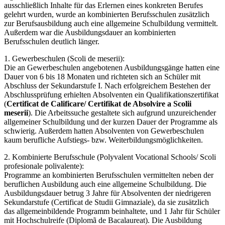
ausschließlich Inhalte für das Erlernen eines konkreten Berufes
gelehrt wurden, wurde an kombinierten Berufsschulen zusätzlich
zur Berufsausbildung auch eine allgemeine Schulbildung vermittelt.
Außerdem war die Ausbildungsdauer an kombinierten
Berufsschulen deutlich länger.
1. Gewerbeschulen (Scoli de meserii):
Die an Gewerbeschulen angebotenen Ausbildungsgänge hatten eine
Dauer von 6 bis 18 Monaten und richteten sich an Schüler mit
Abschluss der Sekundarstufe I. Nach erfolgreichem Bestehen der
Abschlussprüfung erhielten Absolventen ein Qualifikationszertifikat
(
Certificat de Calificare/ Certifikat de Absolvire a Scolii
meserii
). Die Arbeitssuche gestaltete sich aufgrund unzureichender
allgemeiner Schulbildung und der kurzen Dauer der Programme als
schwierig. Außerdem hatten Absolventen von Gewerbeschulen
kaum berufliche Aufstiegs- bzw. Weiterbildungsmöglichkeiten.
2. Kombinierte Berufsschule (Polyvalent Vocational Schools/ Scoli
profesionale polivalente):
Programme an kombinierten Berufsschulen vermittelten neben der
beruflichen Ausbildung auch eine allgemeine Schulbildung. Die
Ausbildungsdauer betrug 3 Jahre für Absolventen der niedrigeren
Sekundarstufe (Certificat de Studii Gimnaziale), da sie zusätzlich
das allgemeinbildende Programm beinhaltete, und 1 Jahr für Schüler
mit Hochschulreife (Diplomã de Bacalaureat). Die Ausbildung