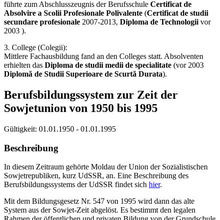
führte zum Abschlusszeugnis der Berufsschule
Certificat de
Absolvire a Scolii Profesionale Polivalente
(
Certificat de studii
secundare profesionale
2007-2013,
Diploma de Technologii
vor
2003 ).
3. College (Colegii):
Mittlere Fachausbildung fand an den Colleges statt. Absolventen
erhielten das
Diploma de studii medii de specialitate
(vor 2003
Diplomă de Studii Superioare de Scurtă Durata
).
Berufsbildungssystem zur Zeit der
Sowjetunion von 1950 bis 1995
Gültigkeit:
01.01.1950 - 01.01.1995
Beschreibung
In diesem Zeitraum gehörte Moldau der Union der Sozialistischen
Sowjetrepubliken, kurz UdSSR, an. Eine Beschreibung des
Berufsbildungssystems der UdSSR findet sich
hier
.
Mit dem Bildungsgesetz Nr. 547 von 1995 wird dann das alte
System aus der Sowjet-Zeit abgelöst. Es bestimmt den legalen
Rahmen der öffentlichen und privaten Bildung von der Grundschule