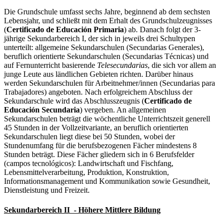
Die Grundschule umfasst sechs Jahre, beginnend ab dem sechsten
Lebensjahr, und schließt mit dem Erhalt des Grundschulzeugnisses
(
Certificado de Educación Primaria
) ab. Danach folgt der 3-
jährige Sekundarbereich I, der sich in jeweils drei Schultypen
unterteilt: allgemeine Sekundarschulen (Secundarias Generales),
beruflich orientierte Sekundarschulen (Secundarias Técnicas) und
auf Fernunterricht basierende
Telesecundarias
, die sich vor allem an
junge Leute aus ländlichen Gebieten richten. Darüber hinaus
werden Sekundarschulen für Arbeitnehmer/innen (Secundarias para
Trabajadores) angeboten. Nach erfolgreichem Abschluss der
Sekundarschule wird das Abschlusszeugnis (
Certificado de
Educación Secundaria
) vergeben. An allgemeinen
Sekundarschulen beträgt die wöchentliche Unterrichtszeit generell
45 Stunden in der Vollzeitvariante, an beruflich orientierten
Sekundarschulen liegt diese bei 50 Stunden, wobei der
Stundenumfang für die berufsbezogenen Fächer mindestens 8
Stunden beträgt. Diese Fächer gliedern sich in 6 Berufsfelder
(campos tecnológicos): Landwirtschaft und Fischfang,
Lebensmittelverarbeitung, Produktion, Konstruktion,
Informationsmanagement und Kommunikation sowie Gesundheit,
Dienstleistung und Freizeit.
Sekundarbereich II - Höhere Mittlere Bildung