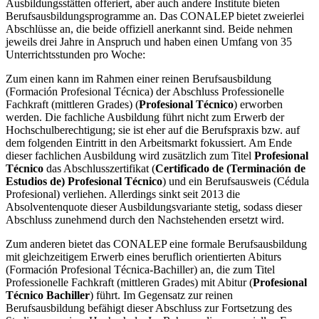
Ausbildungsstätten offeriert, aber auch andere Institute bieten
Berufsausbildungsprogramme an. Das CONALEP bietet zweierlei
Abschlüsse an, die beide offiziell anerkannt sind. Beide nehmen
jeweils drei Jahre in Anspruch und haben einen Umfang von 35
Unterrichtsstunden pro Woche:
Zum einen kann im Rahmen einer reinen Berufsausbildung
(Formación Profesional Técnica) der Abschluss Professionelle
Fachkraft (mittleren Grades) (
Profesional Técnico
) erworben
werden. Die fachliche Ausbildung führt nicht zum Erwerb der
Hochschulberechtigung; sie ist eher auf die Berufspraxis bzw. auf
dem folgenden Eintritt in den Arbeitsmarkt fokussiert. Am Ende
dieser fachlichen Ausbildung wird zusätzlich zum Titel
Profesional
Técnico
das Abschlusszertifikat (
Certificado de (Terminación de
Estudios de) Profesional Técnico
) und ein Berufsausweis (Cédula
Profesional) verliehen. Allerdings sinkt seit 2013 die
Absolventenquote dieser Ausbildungsvariante stetig, sodass dieser
Abschluss zunehmend durch den Nachstehenden ersetzt wird.
Zum anderen bietet das CONALEP eine formale Berufsausbildung
mit gleichzeitigem Erwerb eines beruflich orientierten Abiturs
(Formación Profesional Técnica-Bachiller) an, die zum Titel
Professionelle Fachkraft (mittleren Grades) mit Abitur (
Profesional
Técnico Bachiller
) führt. Im Gegensatz zur reinen
Berufsausbildung befähigt dieser Abschluss zur Fortsetzung des