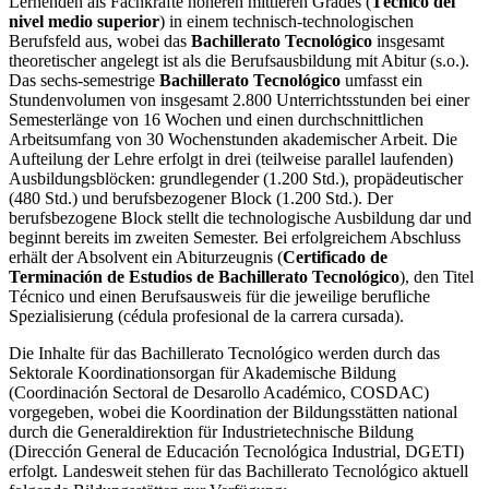
Lernenden als Fachkräfte höheren mittleren Grades (
Técnico del
nivel medio superior
) in einem technisch-technologischen
Berufsfeld aus, wobei das
Bachillerato Tecnológico
insgesamt
theoretischer angelegt ist als die Berufsausbildung mit Abitur (s.o.).
Das sechs-semestrige
Bachillerato Tecnológico
umfasst ein
Stundenvolumen von insgesamt 2.800 Unterrichtsstunden bei einer
Semesterlänge von 16 Wochen und einen durchschnittlichen
Arbeitsumfang von 30 Wochenstunden akademischer Arbeit. Die
Aufteilung der Lehre erfolgt in drei (teilweise parallel laufenden)
Ausbildungsblöcken: grundlegender (1.200 Std.), propädeutischer
(480 Std.) und berufsbezogener Block (1.200 Std.). Der
berufsbezogene Block stellt die technologische Ausbildung dar und
beginnt bereits im zweiten Semester. Bei erfolgreichem Abschluss
erhält der Absolvent ein Abiturzeugnis (
Certificado de
Terminación de Estudios de Bachillerato Tecnológico
), den Titel
Técnico und einen Berufsausweis für die jeweilige berufliche
Spezialisierung (cédula profesional de la carrera cursada).
Die Inhalte für das Bachillerato Tecnológico werden durch das
Sektorale Koordinationsorgan für Akademische Bildung
(Coordinación Sectoral de Desarollo Académico, COSDAC)
vorgegeben, wobei die Koordination der Bildungsstätten national
durch die Generaldirektion für Industrietechnische Bildung
(Dirección General de Educación Tecnológica Industrial, DGETI)
erfolgt. Landesweit stehen für das Bachillerato Tecnológico aktuell