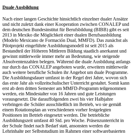
Duale Ausbildung
Nach einer langen Geschichte hinsichtlich einzelner dualer Ansätze
und nicht zuletzt dank einer Kooperation zwischen CONALEP und
dem deutschen Bundesinstitut für Berufsbildung (BIBB) gibt es seit
2013 in Mexiko die Möglichkeit einer dualen Berufsausbildung
(Modelo Mexicano de Formación Dual, MMFD). Das zunächst als
Pilotprojekt eingeführte Ausbildungsmodell ist seit 2015 als
Bestandteil der Höheren Mittleren Bildung staatlich anerkannt und
gewinnt mittlerweile immer mehr an Bedeutung, wie steigende
Absolventenzahlen belegen. Während die duale Ausbildung anfangs
nur durch das CONALEP angeboten wurde, erweitern mittlerweile
auch weitere berufliche Schulen ihr Angebot um duale Programme.
Die Ausbildungsdauer umfasst in der Regel drei Jahre, wovon sich
das erste Jahr als vollzeitschulischer Unterricht gestaltet. Somit kann
erst ab dem dritten Semester am MMFD-Programm teilgenommen
werden, ein Mindestalter von 16 Jahren und gute Leistungen
vorausgesetzt. Die darauffolgenden zwei bis vier Halbjahre
verbringen die Schüler ausschließlich im Betrieb, wo sie gemäß
einem Rotationsplan an verschiedenen vorher festgelegten
Positionen im Betrieb eingesetzt werden. Die betriebliche
Ausbildungszeit umfasst 40 Std. pro Woche. Präsenzunterricht in
der Schule findet nach Bedarf statt, ansonsten werden die
Lehrinhalte per Selbststudium im Rahmen einer softwarebasierten