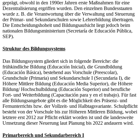
geprägt, obwohl in den 1990er Jahren erste Maßnahmen für eine
Dezentralisierung ergriffen wurden. Den einzelnen Bundesstaaten
wurde z. B. die Verantwortung über die Verwaltung und Steuerung
der Primar- und Sekundarschulen sowie Lehrerbildung übertragen.
Die Entscheidungshoheit und Bildungsaufsicht liegt jedoch beim
nationalen Bildungsministerium (Secretaría de Educación Pública,
SEP).
Struktur des Bildungssystems
Das Bildungssystem gliedert sich in folgende Bereiche: die
frühkindliche Bildung (Educación Inicial), die Grundbildung
(Educación Básica), bestehend aus Vorschule (Preescolar),
Grundschule (Primaria) und Sekundarschule I (Secundaria I), die
Höhere Mittlere Bildung (Educación Media Superior), die Höhere
Bildung/ Hochschulbildung (Educación Superior) und berufliche
Fort- und Weiterbildung (Capacitación para y en el trabajo). Für fast
alle Bildungsangebote gibt es die Möglichkeit des Präsenz- und
Fernunterrichts bzw. der Vollzeit- und Halbtagsvariante. Schulpflicht
besteht von der Vorschule bis zur Höheren Mittleren Bildung, wobei
letztere erst 2012 zur Pflicht erklärt worden ist und die landesweite
Umsetzung dieser Neuerung laut Planung bis 2022 andauern wird.
Primarbereich und Sekundarbereich I