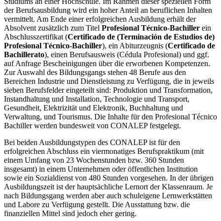
Studiums an einer Hochschule. Im Rahmen dieser speziellen Form
der Berufsausbildung wird ein hoher Anteil an beruflichen Inhalten
vermittelt. Am Ende einer erfolgreichen Ausbildung erhält der
Absolvent zusätzlich zum Titel
Profesional Técnico-Bachiller
ein
Abschlusszertifikat (
Certificado de (Terminación de Estudios de)
Profesional Técnico-Bachiller
), ein Abiturzeugnis (
Certificado de
Bachillerato
), einen Berufsausweis (Cédula Profesional) und ggf.
auf Anfrage Bescheinigungen über die erworbenen Kompetenzen.
Zur Auswahl des Bildungsgangs stehen 48 Berufe aus den
Bereichen Industrie und Dienstleistung zu Verfügung, die in jeweils
sieben Berufsfelder eingeteilt sind: Produktion und Transformation,
Instandhaltung und Installation, Technologie und Transport,
Gesundheit, Elektrizität und Elektronik, Buchhaltung und
Verwaltung, und Tourismus. Die Inhalte für den Profesional Técnico
Bachiller werden bundesweit von CONALEP festgelegt.
Bei beiden Ausbildungstypen des CONALEP ist für den
erfolgreichen Abschluss ein viermonatiges Berufspraktikum (mit
einem Umfang von 23 Wochenstunden bzw. 360 Stunden
insgesamt) in einem Unternehmen oder öffentlichen Institution
sowie ein Sozialdienst von 480 Stunden vorgesehen. In der übrigen
Ausbildungszeit ist der hauptsächliche Lernort der Klassenraum. Je
nach Bildungsgang werden aber auch schuleigene Lernwerkstätten
und Labore zu Verfügung gestellt. Die Ausstattung bzw. die
finanziellen Mittel sind jedoch eher gering.