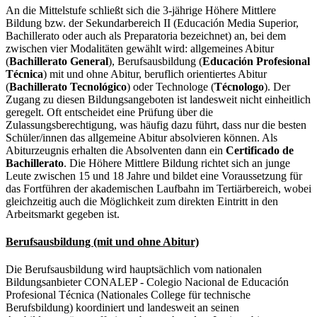
An die Mittelstufe schließt sich die 3-jährige Höhere Mittlere
Bildung bzw. der Sekundarbereich II (Educación Media Superior,
Bachillerato oder auch als Preparatoria bezeichnet) an, bei dem
zwischen vier Modalitäten gewählt wird: allgemeines Abitur
(
Bachillerato General
), Berufsausbildung (
Educación Profesional
Técnica
) mit und ohne Abitur, beruflich orientiertes Abitur
(
Bachillerato Tecnológico
) oder Technologe (
Técnologo
). Der
Zugang zu diesen Bildungsangeboten ist landesweit nicht einheitlich
geregelt. Oft entscheidet eine Prüfung über die
Zulassungsberechtigung, was häufig dazu führt, dass nur die besten
Schüler/innen das allgemeine Abitur absolvieren können. Als
Abiturzeugnis erhalten die Absolventen dann ein
Certificado de
Bachillerato
. Die Höhere Mittlere Bildung richtet sich an junge
Leute zwischen 15 und 18 Jahre und bildet eine Voraussetzung für
das Fortführen der akademischen Laufbahn im Tertiärbereich, wobei
gleichzeitig auch die Möglichkeit zum direkten Eintritt in den
Arbeitsmarkt gegeben ist.
Berufsausbildung (mit und ohne Abitur)
Die Berufsausbildung wird hauptsächlich vom nationalen
Bildungsanbieter CONALEP - Colegio Nacional de Educación
Profesional Técnica (Nationales College für technische
Berufsbildung) koordiniert und landesweit an seinen