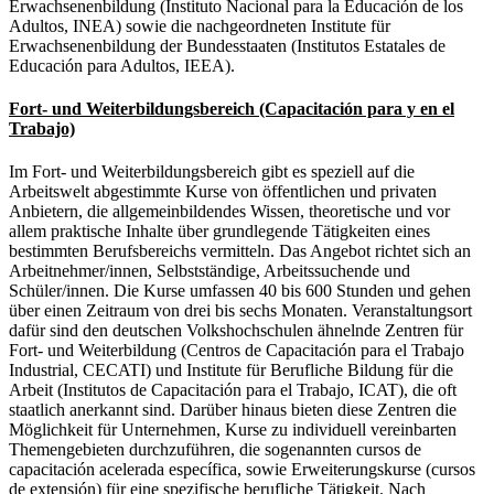
Erwachsenenbildung (Instituto Nacional para la Educación de los
Adultos, INEA) sowie die nachgeordneten Institute für
Erwachsenenbildung der Bundesstaaten (Institutos Estatales de
Educación para Adultos, IEEA).
Fort- und Weiterbildungsbereich (Capacitación para y en el
Trabajo)
Im Fort- und Weiterbildungsbereich gibt es speziell auf die
Arbeitswelt abgestimmte Kurse von öffentlichen und privaten
Anbietern, die allgemeinbildendes Wissen, theoretische und vor
allem praktische Inhalte über grundlegende Tätigkeiten eines
bestimmten Berufsbereichs vermitteln. Das Angebot richtet sich an
Arbeitnehmer/innen, Selbstständige, Arbeitssuchende und
Schüler/innen. Die Kurse umfassen 40 bis 600 Stunden und gehen
über einen Zeitraum von drei bis sechs Monaten. Veranstaltungsort
dafür sind den deutschen Volkshochschulen ähnelnde Zentren für
Fort- und Weiterbildung (Centros de Capacitación para el Trabajo
Industrial, CECATI) und Institute für Berufliche Bildung für die
Arbeit (Institutos de Capacitación para el Trabajo, ICAT), die oft
staatlich anerkannt sind. Darüber hinaus bieten diese Zentren die
Möglichkeit für Unternehmen, Kurse zu individuell vereinbarten
Themengebieten durchzuführen, die sogenannten cursos de
capacitación acelerada específica, sowie Erweiterungskurse (cursos
de extensión) für eine spezifische berufliche Tätigkeit. Nach