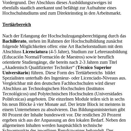
Vordergrund. Der Abschluss dieses Ausbildungszweiges ist
ebenfalls staatlich anerkannt und befähigt zur Aufnahme eines
Hochschulstudiums und zum Direkteinstieg in den Arbeitsmarkt.
Tertiärbereich
Nach der Erlangung der Hochschulzugangsberechtigung durch das
Bachillerato
, stehen im Rahmen der Hochschulbildung zunächst
folgende Möglichkeiten offen: eine Art Bachelorstudium mit dem
Abschluss
Licenciatura
(4-5 Jahre), Studium zur Lehrerausbildung
(Educación Normal/Formación de Maestros) sowie beruflich
orientierte Studiengänge, die bereits nach 2-3 Jahren zum Titel
„Akademisch Qualifizierter Techniker“ (
Técnico Superior
Universitario
) führen. Diese Form des Tertiärbereichs bildet
Spezialisten unterhalb des Ingenieur- oder Licenciado-Niveaus aus.
Vergleichbar mit den deutschen Fachhochschulen wird dieser
Abschluss an Technologischen Hochschulen (Institutos
Tecnológicos) und Polytechnischen Hochschulen (Universidades
Politécnicas) angeboten. Die einzelnen Module teilen sich in sechs
bis neun Blöcke à vier Monate auf. Der letzte Block ist meistens in
einem Unternehmen zu absolvieren. Das Bildungsministerium gibt
80 Prozent der Inhalte bundesweit vor. Die restlichen 20 Prozent
ergeben sich aus der Anpassung an den lokalen Bedarf. Neben den
allgemeinen Inhalten werden hauptsächlich technische
Schwerpunkte des jeweiligen Berufszweiges behandelt. Der