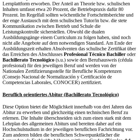
Lernplattform erworben. Der Anteil an Theorie bzw. schulischen
Inhalten umfasst etwa 20 Prozent, die Betriebspraxis dafür 80
Prozent. Im Regelfall sollten wöchentliche Fortschrittsberichte und
der enge Austausch mit dem schulischen Tutor/in bzw. die stete
Kommunikation zwischen Betrieb und Schule die
Leistungskontrolle sicherstellen. Obwohl die dualen
Ausbildungsgänge einem Curriculum zu folgen haben, sind noch
nicht alle Angebote auf dem notwendigen Standard. Am Ende der
Ausbildungszeit erhalten Absolventen das schulische Zertifikat über
das Erreichen des Abschlusses
Profesional Técnico Bachiller
oder
Bachillerato Tecnológico
(s.u.) sowie den Berufsausweis (cédula
profesional) für den jeweiligen Beruf und werden von der
Nationalen Zertifizierungsstelle für Berufliche Kompetenzen
(Consejo Nacional de Normalización y Certificación de
Competencias Laborales, CONOCER) zertifiziert.
Beruflich orientiertes Abitur (Bachillerato Tecnológico)
Diese Option bietet die Möglichkeit innerhalb von drei Jahren das
Abitur zu erwerben und gleichzeitig einen technischen Beruf zu
erlernen. Die Inhalte überschneiden sich zum einen stark mit dem
Lehrplan des allgemeinen Abiturs und bereiten daher auf ein
Hochschulstudium in der jeweiligen beruflichen Fachrichtung vor.
Zum anderen bilden die beruflichen Schwerpunktfächer die