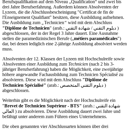
Berufsqualifikation auf dem Niveau „Qualification“ und zwei bis
drei Jahre Berufserfahrung. Außerdem können Absolventen der
Lyzeen, die die Abschlussbescheinigung "Certificat de fin de
l'Enseignement Qualifiant" besitzen, diese Ausbildung aufnehmen.
Die Ausbildung zum
„
Technicien
“
wird mit dem Abschluss
"Diplôme de Technicien
" (arab.: دبلوم التقني / شهادة التقني )
abgeschlossen, der in der Regel 3 Jahre dauert. Eine Ausnahme
stellen die paramedizinischen Berufe („
métiers paramédicales
")
dar, bei denen lediglich eine 2-jährige Ausbildung absolviert werden
muss.
Absolventen der 12. Klassen der Lyzeen mit Hochschulreife sowie
Absolventen einer Ausbildung zum
Technicien
(nach 2 bis 3-
jähriger Berufserfahrung) haben die Möglichkeit, eine zweijährige
höhere angewandte Fachausbildung zum Technicien Spécialisé zu
absolvieren.
Diese wird mit dem Abschluss
"Diplôme de
Technicien Spécialisé"
(arab.: دبلوم التقني المتخصص )
abgeschlossen.
Weiterhin gibt es die Möglichkeit nach der Hochschulreife ein
"
Brevet de Technicien Supérieur - BTS"
(arab.: شهادة التقني
العالي ) zu absolvieren. Diese Ausbildung dauert zwei Jahre und
befähigt unter anderem zum Führen eines Unternehmens.
Die oben genannten vier Abschlussarten können über drei