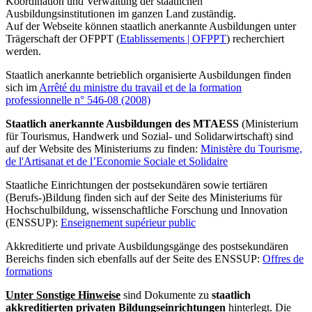
Koordination und Verwaltung der staatlichen
Ausbildungsinstitutionen im ganzen Land zuständig.
Auf der Webseite können staatlich anerkannte Ausbildungen unter
Trägerschaft der OFPPT (
Etablissements | OFPPT
) recherchiert
werden.
Staatlich anerkannte betrieblich organisierte Ausbildungen finden
sich im
Arrêté du ministre du travail et de la formation
professionnelle n° 546-08 (2008)
Staatlich anerkannte Ausbildungen des MTAESS
(Ministerium
für Tourismus, Handwerk und Sozial- und Solidarwirtschaft) sind
auf der Website des Ministeriums zu finden:
Ministère du Tourisme,
de l'Artisanat et de l’Economie Sociale et Solidaire
Staatliche Einrichtungen der postsekundären sowie tertiären
(Berufs-)Bildung finden sich auf der Seite des Ministeriums für
Hochschulbildung, wissenschaftliche Forschung und Innovation
(ENSSUP):
Enseignement supérieur public
Akkreditierte und private Ausbildungsgänge des postsekundären
Bereichs finden sich ebenfalls auf der Seite des ENSSUP:
Offres de
formations
Unter Sonstige Hinweise
sind Dokumente zu
staatlich
akkreditierten privaten Bildungseinrichtungen
hinterlegt. Die