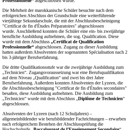
Professionnelle“
abgeschlossen wurde.
Die Mehrheit der marokkanische Schüler besuchte nach dem
erfolgreichen Abschluss der Grundschule eine weiterführende
vierjähirge Sekundarschule, die mit der Abschlussbescheinigung
"Certificat de fin d'Études Préparatoires" abgeschlossen
wurde. Anschließend konnten die Schüler eine ein- bis zweijährige
berufliche Ausbildung aufnehmen, die sog. Qualification. Diese
wurde mit dem Abschluss
„Certificat de Qualification
Professionnelle“
abgeschlossen. Zugang zu dieser Ausbildung
hatten außerdem Absolventen der sogenannten Spécialisation nach 2
bis 3-jähriger Berufserfahrung.
Die dritte Qualifikationsstufe war die zweijährige Ausbildung zum
„Technicien“. Zugangsvoraussetzung war eine Berufsqualifikation
auf dem Niveau „Qualification“ und zwei bis drei Jahre
Berufserfahrung. Außerdem konnten Absolventen der Lyzeen, die
die Abschlussbescheinigung "Certificat de fin d'Études secondaires"
besaßen, diese Ausbildung aufnehmen. Die Ausbildung zum
„Technicien“ wurde mit dem Abschluss „
Diplôme de Technicien
“
abgeschlossen.
Absolventen der Lyzeen (nach 12 Schuljahren) –
allgemeinbildender wie berufsbildender Fachrichtungen – erwarben
nach erfolgreichem Bestehen der Abschlussprüfung die
Hochschulreife „
Baccalaureat de l’Enseignement Secondaire
“.