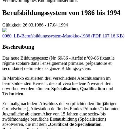
Verantwortung des Bildungsministeriums.
Berufsbildungssystem von 1986 bis 1994
Gültigkeit:
26.03.1986 - 17.04.1994
0060_LB-Berufsbildungssystem-Marokko-1986
(PDF 107.16 KB)
Beschreibung
Das neue Bildungsgesetz (Nr. 69/86 - Arrêté n°69-86 fixant le
régime scolaire dans l'enseignement primaire, préparatoire et
secondaire) definierte das ganze Bildungssystem.
In Marokko existierten drei verschiedene Abschlussarten im
berufsbildenden Bereich, die auf verschiedene Niveaustufen
erworben werden können:
Spécialisation
,
Qualification
und
Technicien
.
Erstmalig nach dem Abschluss der verpflichtenden fünfjährigen
Grundschule („Attestation de fin des Études Primaires“) konnten
Jugendliche ab einem Alter von 15 Jahren eine sechs- bis
zwölfmonatige berufliche Erstausbildung (Spécialisation)
absolvieren, die mit dem „
Certificat de Spécialisation