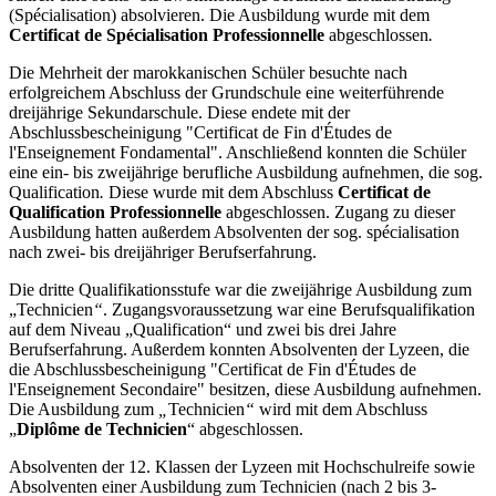
(Spécialisation) absolvieren. Die Ausbildung wurde mit dem
Certificat de Spécialisation Professionnelle
abgeschlossen
.
Die Mehrheit der marokkanischen Schüler besuchte nach
erfolgreichem Abschluss der Grundschule eine weiterführende
dreijährige Sekundarschule. Diese endete mit der
Abschlussbescheinigung "Certificat de Fin d'Études de
l'Enseignement Fondamental". Anschließend konnten die Schüler
eine ein- bis zweijährige berufliche Ausbildung aufnehmen, die sog.
Qualification
.
Diese wurde mit dem Abschluss
Certificat de
Qualification Professionnelle
abgeschlossen. Zugang zu dieser
Ausbildung hatten außerdem Absolventen der sog. spécialisation
nach zwei- bis dreijähriger Berufserfahrung.
Die dritte Qualifikationsstufe war die zweijährige Ausbildung zum
„Technicien
“
. Zugangsvoraussetzung war eine Berufsqualifikation
auf dem Niveau „Qualification“ und zwei bis drei Jahre
Berufserfahrung. Außerdem konnten Absolventen der Lyzeen, die
die Abschlussbescheinigung "Certificat de Fin d'Études de
l'Enseignement Secondaire" besitzen, diese Ausbildung aufnehmen.
Die Ausbildung zum
„
Technicien
“
wird mit dem Abschluss
„
Diplôme de Technicien
“ abgeschlossen.
Absolventen der 12. Klassen der Lyzeen mit Hochschulreife sowie
Absolventen einer Ausbildung zum Technicien (nach 2 bis 3-