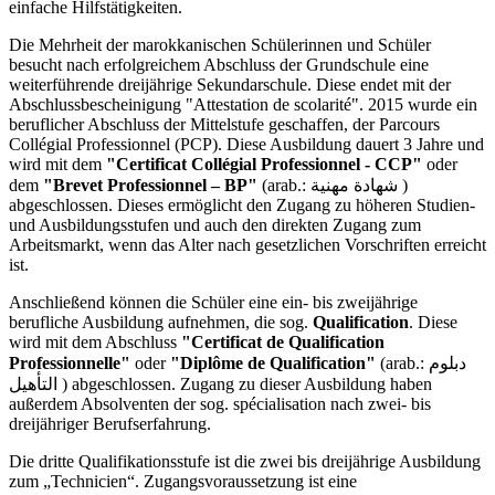
einfache Hilfstätigkeiten.
Die Mehrheit der marokkanischen Schülerinnen und Schüler
besucht nach erfolgreichem Abschluss der Grundschule eine
weiterführende dreijährige Sekundarschule. Diese endet mit der
Abschlussbescheinigung "Attestation de scolarité". 2015 wurde ein
beruflicher Abschluss der Mittelstufe geschaffen, der Parcours
Collégial Professionnel (PCP). Diese Ausbildung dauert 3 Jahre und
wird mit dem
"Certificat Collégial Professionnel - CCP"
oder
dem
"Brevet Professionnel – BP"
(arab.: شهادة مهنية )
abgeschlossen. Dieses ermöglicht den Zugang zu höheren Studien-
und Ausbildungsstufen und auch den direkten Zugang zum
Arbeitsmarkt, wenn das Alter nach gesetzlichen Vorschriften erreicht
ist.
Anschließend können die Schüler eine ein- bis zweijährige
berufliche Ausbildung aufnehmen, die sog.
Qualification
. Diese
wird mit dem Abschluss
"Certificat de Qualification
Professionnelle"
oder
"Diplôme de Qualification"
(arab.: دبلوم
التأهيل ) abgeschlossen. Zugang zu dieser Ausbildung haben
außerdem Absolventen der sog. spécialisation nach zwei- bis
dreijähriger Berufserfahrung.
Die dritte Qualifikationsstufe ist die zwei bis dreijährige Ausbildung
zum „Technicien“. Zugangsvoraussetzung ist eine