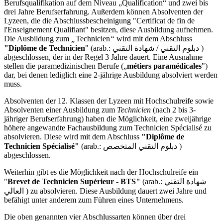
Berufsqualifikation auf dem Niveau „Qualification“ und zwei bis
drei Jahre Berufserfahrung. Außerdem können Absolventen der
Lyzeen, die die Abschlussbescheinigung "Certificat de fin de
l'Enseignement Qualifiant" besitzen, diese Ausbildung aufnehmen.
Die Ausbildung zum
„
Technicien
“
wird mit dem Abschluss
"Diplôme de Technicien
" (arab.: دبلوم التقني / شهادة التقني )
abgeschlossen, der in der Regel 3 Jahre dauert. Eine Ausnahme
stellen die paramedizinischen Berufe („
métiers paramédicales
")
dar, bei denen lediglich eine 2-jährige Ausbildung absolviert werden
muss.
Absolventen der 12. Klassen der Lyzeen mit Hochschulreife sowie
Absolventen einer Ausbildung zum
Technicien
(nach 2 bis 3-
jähriger Berufserfahrung) haben die Möglichkeit, eine zweijährige
höhere angewandte Fachausbildung zum Technicien Spécialisé zu
absolvieren.
Diese wird mit dem Abschluss
"Diplôme de
Technicien Spécialisé"
(arab.: دبلوم التقني المتخصص )
abgeschlossen.
Weiterhin gibt es die Möglichkeit nach der Hochschulreife ein
"
Brevet de Technicien Supérieur - BTS"
(arab.: شهادة التقني
العالي ) zu absolvieren. Diese Ausbildung dauert zwei Jahre und
befähigt unter anderem zum Führen eines Unternehmens.
Die oben genannten vier Abschlussarten können über drei