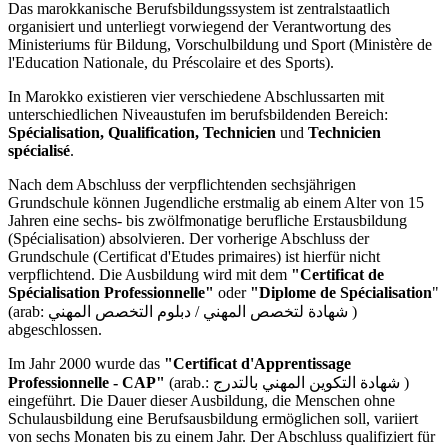
Das marokkanische Berufsbildungssystem ist zentralstaatlich
organisiert und unterliegt vorwiegend der Verantwortung des
Ministeriums für Bildung, Vorschulbildung und Sport (Ministère de
l'Education Nationale, du Préscolaire et des Sports).
In Marokko existieren vier verschiedene Abschlussarten mit
unterschiedlichen Niveaustufen im berufsbildenden Bereich:
Spécialisation, Qualification, Technicien
und
Technicien
spécialisé
.
Nach dem Abschluss der verpflichtenden sechsjährigen
Grundschule können Jugendliche erstmalig ab einem Alter von 15
Jahren eine sechs- bis zwölfmonatige berufliche Erstausbildung
(Spécialisation) absolvieren. Der vorherige Abschluss der
Grundschule (Certificat d'Etudes primaires) ist hierfür nicht
verpflichtend. Die Ausbildung wird mit dem
"Certificat de
Spécialisation Professionnelle"
oder
"Diplome
de Spécialisation
"
(arab: شهادة لتخصص المهني / دبلوم التخصص المهني )
abgeschlossen.
Im Jahr 2000 wurde das
"Certificat d'Apprentissage
Professionnelle - CAP"
(arab.: شهادة التكوين المهني بالتدرج )
eingeführt. Die Dauer dieser Ausbildung, die Menschen ohne
Schulausbildung eine Berufsausbildung ermöglichen soll, variiert
von sechs Monaten bis zu einem Jahr. Der Abschluss qualifiziert für