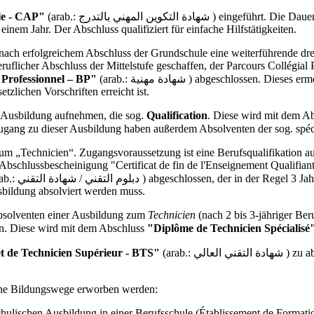
lle - CAP"
(arab.: شهادة التكوين المهني بالتدرج ) eingeführt. Die Dauer dieser Ausbildung, die Menschen ohne Schulausbildung eine
inem Jahr. Der Abschluss qualifiziert für einfache Hilfstätigkeiten.
ach erfolgreichem Abschluss der Grundschule eine weiterführende drei
ruflicher Abschluss der Mittelstufe geschaffen, der Parcours Collégial
 Professionnel – BP"
(arab.: شهادة مهنية ) abgeschlossen. Dieses ermöglicht den Zugang zu höheren Studien- und Ausbildungsstufen und
zlichen Vorschriften erreicht ist.
e Ausbildung aufnehmen, die sog.
Qualification
. Diese wird mit dem A
) abgeschlossen. Zugang zu dieser Ausbildung haben außerdem Absolventen der sog
g zum „Technicien“. Zugangsvoraussetzung ist eine Berufsqualifikation 
bschlussbescheinigung "Certificat de fin de l'Enseignement Qualifia
ahre dauert. Eine Ausnahme stellen die paramedizinischen Berufe
usbildung absolviert werden muss.
Absolventen einer Ausbildung zum
Technicien
(nach 2 bis 3-jähriger Ber
n.
Diese wird mit dem Abschluss
"Diplôme de Technicien Spécialisé
t de Technicien Supérieur - BTS"
(arab.: شهادة التقني العالي ) zu absolvieren. Diese Ausbildung dauert zwei Jahre und befähigt unter
dene Bildungswege erworben werden:
chulischen Ausbildung in einer Berufsschule (Établissement de Formatio