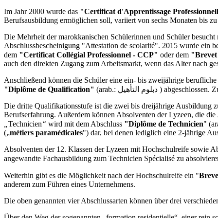
Im Jahr 2000 wurde das
"Certificat d'Apprentissage Professionne
Berufsausbildung ermöglichen soll, variiert von sechs Monaten bis zu e
Die Mehrheit der marokkanischen Schülerinnen und Schüler besucht n
Abschlussbescheinigung "Attestation de scolarité". 2015 wurde ein be
dem
"Certificat Collégial Professionnel - CCP"
oder dem
"Brevet
auch den direkten Zugang zum Arbeitsmarkt, wenn das Alter nach geset
Anschließend können die Schüler eine ein- bis zweijährige beruflich
"Diplôme de Qualification"
(arab.: دبلوم التأهيل 
Die dritte Qualifikationsstufe ist die zwei bis dreijährige Ausbildun
Berufserfahrung. Außerdem können Absolventen der Lyzeen, die die A
„
Technicien
“
wird mit dem Abschluss
"Diplôme de Technicien
" (arab.: دبلوم التقني / شهادة التقني ) abgeschlossen, der in der Regel 3 J
(„
métiers paramédicales
") dar, bei denen lediglich eine 2-jährige A
Absolventen der 12. Klassen der Lyzeen mit Hochschulreife sowie 
angewandte Fachausbildung zum Technicien Spécialisé zu absolviere
Weiterhin gibt es die Möglichkeit nach der Hochschulreife ein "
Breve
anderem zum Führen eines Unternehmens.
Die oben genannten vier Abschlussarten können über drei verschie
Über den Weg der sogenannten „formation residentielle“, einer rein s