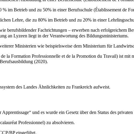
50 % im Betrieb und zu 50% in einer Berufsschule (Établissement de Fo
lichen Lehre, die zu 80% im Betrieb und zu 20% in einer Lehrlingsschul
wie berufsbildender Fachrichtungen – erwerben nach erfolgreichem Be
البكالوري ). Die Ausbildung an Lyzeen liegt in der Verantwortung des Bildungsministeriums.
weiterer Ministerien wie beispielsweise dem Ministerium für Landwirts
 de la Formation Professionnelle et de la Promotion du Travail) ist mi
Berufsausbildung (2020).
ssystem des Landes Ähnlichkeiten zu Frankreich aufweist.
r Apprentissage“ und es wurde ein Gesetz über den Status des privaten
calauréat Professionnel) zu absolvieren.
 CCP/BP eingeführt.