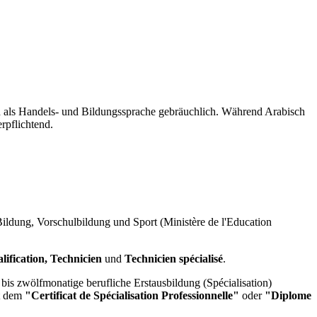
nd als Handels- und Bildungssprache gebräuchlich. Während Arabisch
rpflichtend.
Bildung, Vorschulbildung und Sport (Ministère de l'Education
alification, Technicien
und
Technicien spécialisé
.
is zwölfmonatige berufliche Erstausbildung (Spécialisation)
it dem
"Certificat de Spécialisation Professionnelle"
oder
"Diplome