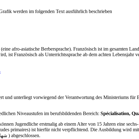
(eine afro-asiatische Berbersprache). Französisch ist im gesamten La
rd, ist Französisch als Unterrichtssprache ab dem achten Lebensjahr ve
B
ert und unterliegt vorwiegend der Verantwortung des Ministeriums für 
iedlichen Niveaustufen im berufsbildenden Bereich:
Spécialisation, Qu
nnen Jugendliche erstmalig ab einem Alter von 15 Jahren eine sechs- b
udes primaires) ist hierfür nicht verpflichtend. Die Ausbildung wird m
" (arab: شهادة لتخصص المهني / دبلوم التخصص المهني ) abgeschlossen.