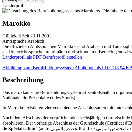
Länderprofil
Marokko
Gültigkeit
Seit 23.11.2001
Amtssprache
Arabisch
Die offiziellen Amtssprachen Marokkos sind Arabisch und Tamazight 
als Unterrichtssprache im primären und sekundären Bereich genutzt wi
Länderprofil als PDF
Berufsprofil erstellen
Abbildung zum Berufsbildungssystem
Abbildung als PDF
118.94 K
Beschreibung
Das marokkanische Berufsbildungssystem ist zentralstaatlich organisi
Nationale, du Préscolaire et des Sports).
In Marokko existieren vier verschiedene Abschlussarten mit untersch
Nach dem Abschluss der verpflichtenden sechsjährigen Grundschule kö
absolvieren. Der vorherige Abschluss der Grundschule (Certificat d'Et
de Spécialisation