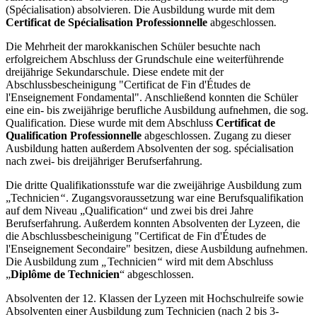
(Spécialisation) absolvieren. Die Ausbildung wurde mit dem
Certificat de Spécialisation Professionnelle
abgeschlossen
.
Die Mehrheit der marokkanischen Schüler besuchte nach
erfolgreichem Abschluss der Grundschule eine weiterführende
dreijährige Sekundarschule. Diese endete mit der
Abschlussbescheinigung "Certificat de Fin d'Études de
l'Enseignement Fondamental". Anschließend konnten die Schüler
eine ein- bis zweijährige berufliche Ausbildung aufnehmen, die sog.
Qualification
.
Diese wurde mit dem Abschluss
Certificat de
Qualification Professionnelle
abgeschlossen. Zugang zu dieser
Ausbildung hatten außerdem Absolventen der sog. spécialisation
nach zwei- bis dreijähriger Berufserfahrung.
Die dritte Qualifikationsstufe war die zweijährige Ausbildung zum
„Technicien
“
. Zugangsvoraussetzung war eine Berufsqualifikation
auf dem Niveau „Qualification“ und zwei bis drei Jahre
Berufserfahrung. Außerdem konnten Absolventen der Lyzeen, die
die Abschlussbescheinigung "Certificat de Fin d'Études de
l'Enseignement Secondaire" besitzen, diese Ausbildung aufnehmen.
Die Ausbildung zum
„
Technicien
“
wird mit dem Abschluss
„
Diplôme de Technicien
“ abgeschlossen.
Absolventen der 12. Klassen der Lyzeen mit Hochschulreife sowie
Absolventen einer Ausbildung zum Technicien (nach 2 bis 3-