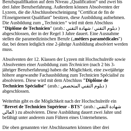
Berufsqualifikation auf dem Niveau „Qualification“ und zwei bis
drei Jahre Berufserfahrung. Außerdem können Absolventen der
Lyzeen, die die Abschlussbescheinigung "Certificat de fin de
l'Enseignement Qualifiant" besitzen, diese Ausbildung aufnehmen.
Die Ausbildung zum
„
Technicien
“
wird mit dem Abschluss
"Diplôme de Technicien
" (arab.: دبلوم التقني / شهادة التقني )
abgeschlossen, der in der Regel 3 Jahre dauert. Eine Ausnahme
stellen die paramedizinischen Berufe („
métiers paramédicales
")
dar, bei denen lediglich eine 2-jährige Ausbildung absolviert werden
muss.
Absolventen der 12. Klassen der Lyzeen mit Hochschulreife sowie
Absolventen einer Ausbildung zum
Technicien
(nach 2 bis 3-
jähriger Berufserfahrung) haben die Möglichkeit, eine zweijährige
höhere angewandte Fachausbildung zum Technicien Spécialisé zu
absolvieren.
Diese wird mit dem Abschluss
"Diplôme de
Technicien Spécialisé"
(arab.: دبلوم التقني المتخصص )
abgeschlossen.
Weiterhin gibt es die Möglichkeit nach der Hochschulreife ein
"
Brevet de Technicien Supérieur - BTS"
(arab.: شهادة التقني
العالي ) zu absolvieren. Diese Ausbildung dauert zwei Jahre und
befähigt unter anderem zum Führen eines Unternehmens.
Die oben genannten vier Abschlussarten können über drei