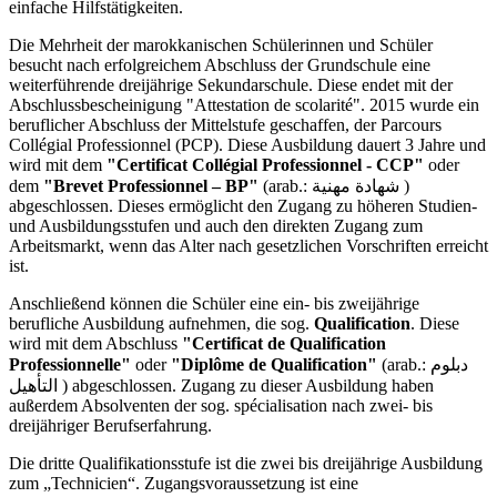
einfache Hilfstätigkeiten.
Die Mehrheit der marokkanischen Schülerinnen und Schüler
besucht nach erfolgreichem Abschluss der Grundschule eine
weiterführende dreijährige Sekundarschule. Diese endet mit der
Abschlussbescheinigung "Attestation de scolarité". 2015 wurde ein
beruflicher Abschluss der Mittelstufe geschaffen, der Parcours
Collégial Professionnel (PCP). Diese Ausbildung dauert 3 Jahre und
wird mit dem
"Certificat Collégial Professionnel - CCP"
oder
dem
"Brevet Professionnel – BP"
(arab.: شهادة مهنية )
abgeschlossen. Dieses ermöglicht den Zugang zu höheren Studien-
und Ausbildungsstufen und auch den direkten Zugang zum
Arbeitsmarkt, wenn das Alter nach gesetzlichen Vorschriften erreicht
ist.
Anschließend können die Schüler eine ein- bis zweijährige
berufliche Ausbildung aufnehmen, die sog.
Qualification
. Diese
wird mit dem Abschluss
"Certificat de Qualification
Professionnelle"
oder
"Diplôme de Qualification"
(arab.: دبلوم
التأهيل ) abgeschlossen. Zugang zu dieser Ausbildung haben
außerdem Absolventen der sog. spécialisation nach zwei- bis
dreijähriger Berufserfahrung.
Die dritte Qualifikationsstufe ist die zwei bis dreijährige Ausbildung
zum „Technicien“. Zugangsvoraussetzung ist eine