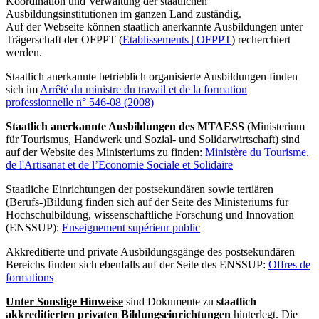
Koordination und Verwaltung der staatlichen
Ausbildungsinstitutionen im ganzen Land zuständig.
Auf der Webseite können staatlich anerkannte Ausbildungen unter
Trägerschaft der OFPPT (
Etablissements | OFPPT
) recherchiert
werden.
Staatlich anerkannte betrieblich organisierte Ausbildungen finden
sich im
Arrêté du ministre du travail et de la formation
professionnelle n° 546-08 (2008)
Staatlich anerkannte Ausbildungen des MTAESS
(Ministerium
für Tourismus, Handwerk und Sozial- und Solidarwirtschaft) sind
auf der Website des Ministeriums zu finden:
Ministère du Tourisme,
de l'Artisanat et de l’Economie Sociale et Solidaire
Staatliche Einrichtungen der postsekundären sowie tertiären
(Berufs-)Bildung finden sich auf der Seite des Ministeriums für
Hochschulbildung, wissenschaftliche Forschung und Innovation
(ENSSUP):
Enseignement supérieur public
Akkreditierte und private Ausbildungsgänge des postsekundären
Bereichs finden sich ebenfalls auf der Seite des ENSSUP:
Offres de
formations
Unter Sonstige Hinweise
sind Dokumente zu
staatlich
akkreditierten privaten Bildungseinrichtungen
hinterlegt. Die