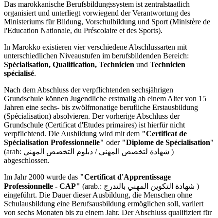
Das marokkanische Berufsbildungssystem ist zentralstaatlich
organisiert und unterliegt vorwiegend der Verantwortung des
Ministeriums für Bildung, Vorschulbildung und Sport (Ministère de
l'Education Nationale, du Préscolaire et des Sports).
In Marokko existieren vier verschiedene Abschlussarten mit
unterschiedlichen Niveaustufen im berufsbildenden Bereich:
Spécialisation, Qualification, Technicien
und
Technicien
spécialisé
.
Nach dem Abschluss der verpflichtenden sechsjährigen
Grundschule können Jugendliche erstmalig ab einem Alter von 15
Jahren eine sechs- bis zwölfmonatige berufliche Erstausbildung
(Spécialisation) absolvieren. Der vorherige Abschluss der
Grundschule (Certificat d'Etudes primaires) ist hierfür nicht
verpflichtend. Die Ausbildung wird mit dem
"Certificat de
Spécialisation Professionnelle"
oder
"Diplome
de Spécialisation
"
(arab: شهادة لتخصص المهني / دبلوم التخصص المهني )
abgeschlossen.
Im Jahr 2000 wurde das
"Certificat d'Apprentissage
Professionnelle - CAP"
(arab.: شهادة التكوين المهني بالتدرج )
eingeführt. Die Dauer dieser Ausbildung, die Menschen ohne
Schulausbildung eine Berufsausbildung ermöglichen soll, variiert
von sechs Monaten bis zu einem Jahr. Der Abschluss qualifiziert für