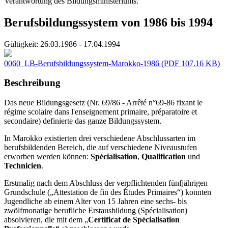
Verantwortung des Bildungsministeriums.
Berufsbildungssystem von 1986 bis 1994
Gültigkeit:
26.03.1986 - 17.04.1994
0060_LB-Berufsbildungssystem-Marokko-1986
(PDF 107.16 KB)
Beschreibung
Das neue Bildungsgesetz (Nr. 69/86 - Arrêté n°69-86 fixant le
régime scolaire dans l'enseignement primaire, préparatoire et
secondaire) definierte das ganze Bildungssystem.
In Marokko existierten drei verschiedene Abschlussarten im
berufsbildenden Bereich, die auf verschiedene Niveaustufen
erworben werden können:
Spécialisation
,
Qualification
und
Technicien
.
Erstmalig nach dem Abschluss der verpflichtenden fünfjährigen
Grundschule („Attestation de fin des Études Primaires“) konnten
Jugendliche ab einem Alter von 15 Jahren eine sechs- bis
zwölfmonatige berufliche Erstausbildung (Spécialisation)
absolvieren, die mit dem „
Certificat de Spécialisation