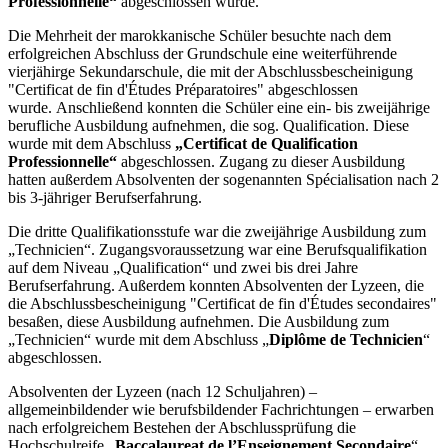
Professionnelle“
abgeschlossen wurde.
Die Mehrheit der marokkanische Schüler besuchte nach dem
erfolgreichen Abschluss der Grundschule eine weiterführende
vierjähirge Sekundarschule, die mit der Abschlussbescheinigung
"Certificat de fin d'Études Préparatoires" abgeschlossen
wurde. Anschließend konnten die Schüler eine ein- bis zweijährige
berufliche Ausbildung aufnehmen, die sog. Qualification. Diese
wurde mit dem Abschluss
„Certificat de Qualification
Professionnelle“
abgeschlossen. Zugang zu dieser Ausbildung
hatten außerdem Absolventen der sogenannten Spécialisation nach 2
bis 3-jähriger Berufserfahrung.
Die dritte Qualifikationsstufe war die zweijährige Ausbildung zum
„Technicien“. Zugangsvoraussetzung war eine Berufsqualifikation
auf dem Niveau „Qualification“ und zwei bis drei Jahre
Berufserfahrung. Außerdem konnten Absolventen der Lyzeen, die
die Abschlussbescheinigung "Certificat de fin d'Études secondaires"
besaßen, diese Ausbildung aufnehmen. Die Ausbildung zum
„Technicien“ wurde mit dem Abschluss „
Diplôme de Technicien
“
abgeschlossen.
Absolventen der Lyzeen (nach 12 Schuljahren) –
allgemeinbildender wie berufsbildender Fachrichtungen – erwarben
nach erfolgreichem Bestehen der Abschlussprüfung die
Hochschulreife „
Baccalaureat de l’Enseignement Secondaire
“.